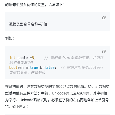
的语句中加入初值的设置，语法如下：
数据类型变量名称
=
初值
;
例如：
int
 apple =
5
;    
// 声明单个int类型的变量，并把它
的初值设置为5
bool
ean a=
true
,b=
false
;  
// 同时声明多个boolean
类型的变量，并赋初值
在赋初值时，注意数据类型的字符和浮点数的赋值。给char数据类
型赋初值有三种方法：字符、Unicode码以及ASCII码，其中初值
为字符、Unicode码格式时，必须在字符的左右两边各加上单引号
“'”。如下所示：