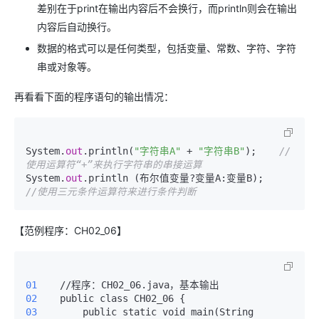
差别在于print在输出内容后不会换行，而println则会在输出
内容后自动换行。
数据的格式可以是任何类型，包括变量、常数、字符、字符
串或对象等。
再看看下面的程序语句的输出情况：
System.
out
.println(
"字符串A"
 + 
"字符串B"
);    
//
使用运算符“+”来执行字符串的串接运算
System.
out
.println (布尔值变量?变量A:变量B);    
//使用三元条件运算符来进行条件判断
【范例程序：CH02_06】
01 
02 
03 
       public static void main(String 