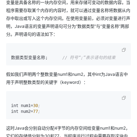
变量是具备名称的一块内存空间，用来存储可变动的数据内容。当
程序需要存取某个内存的内容时，就可以通过变量名称将数据从内
存中取出或写入这个内存空间。在使用变量前，必须对变量进行声
明，Java语言的变量声明语句可分为“数据类型”与“变量名称”两部
分。声明语句的语法如下：
数据类型变量名称
;
// 符号“;”表示语句的结束
假如我们声明两个整数变量num1和num2，其中int为Java语言中
用于声明整数类型的关键字（keyword）：
int num1
=
30
;
int num2
=
77
;
这时Java会分别自动分配4字节的内存空间给变量num1和num2，
它们的存储值分别为30和77。当程序运行过程中需要存取这块内