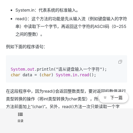
System.in：代表系统的标准输入。
read()：这个方法的功能是先从输入流（例如键盘输入的字符
串）中读取下一个字节，再返回这个字符的ASCII码（0~255
之间的整数）。
例如下面的程序语句：
System
.
out
char
 data = (
char
) 
System
.
in
.
read
();
在这段程序中，因为read()会返回整数类型，要对返回的数值进行
下一篇
类型转换的操作（将int类型转换为char类型），所以必须在read
方法前面加上“(char)”。另外，read()方法一次只能读取一个字
符，由于在此程序中仅有一行调用read()方法的语句，因此在键盘
目录
上无论输入多少个字符，它都只会读取第一个字符的ASCII值。
【范例程序：CH02_07】