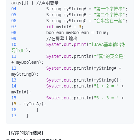
04 
           String myStringA = 
"第一个字符串"
05 
           String myStringB = 
"第二个字符串"
06 
           String myStringC = 
"会串接在一起"
07 
int
 myIntA = 
3
08 
09 
10 
System
.
out
.
print
(
"[JAVA基本输出练
习]\n"
11 
System
.
out
.println(
"“真”的英文是"
12 
System
.
out
.println(myStringA + 
13 
System
.
out
14 
System
.
out
.println(
"1 + 2 = "
 + 
15 
System
.
out
.println(
"5 - 3 = "
 + 
(
5
16 
17 
   }
【程序的执行结果】