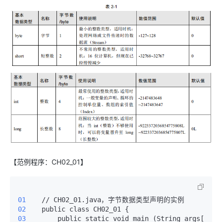
【范例程序：CH02_01】
01 
02 
03 
       public static void main (String args[ 