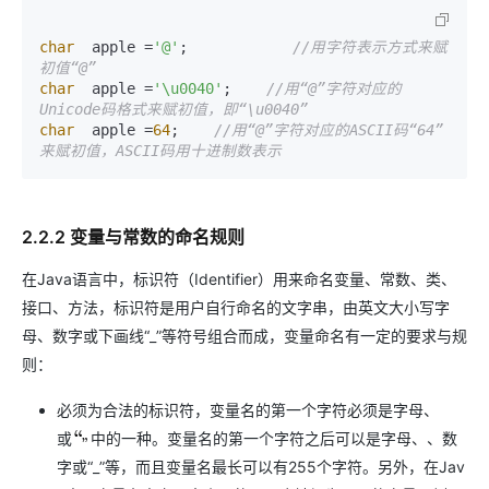
char
  apple =
'@'
;            
//用字符表示方式来赋
初值“@”
char
  apple =
'
\u
0040'
;    
//用“@”字符对应的
Unicode码格式来赋初值，即“\u0040”
char
  apple =
64
;    
//用“@”字符对应的ASCII码“64”
来赋初值，ASCII码用十进制数表示
2.2.2 变量与常数的命名规则
在Java语言中，标识符（Identifier）用来命名变量、常数、类、
接口、方法，标识符是用户自行命名的文字串，由英文大小写字
母、数字或下画线“_”等符号组合而成，变量命名有一定的要求与规
则：
必须为合法的标识符，变量名的第一个字符必须是字母、
、数
或
中
的
一
种
。
变
量
名
的
第
一
个
字
符
之
后
可
以
是
字
母
、
或
“
”
中
的
一
种
。
变
量
名
的
第
一
个
字
符
之
后
可
以
是
字
母
、
字或“_”等，而且变量名最长可以有255个字符。另外，在Jav