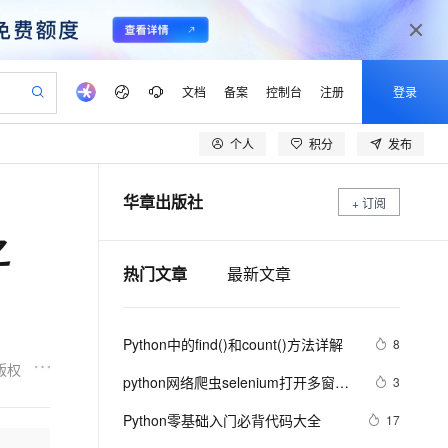
文档
备案
控制台
注册
登录
个人
积分
发布
验
作计划
器
AI 活动
专业服务
服务伙伴合作计划
开发者社区
加入我们
产品动态
服务平台百炼
阿里云 OPC 创新助力计划
华章出版社
一站式生成采购清单，支持单品或批量购买
+ 订阅
io：打造专属 AI 语音助手
S产品伙伴计划（繁花）
峰会
CS
造的大模型服务与应用开发平台
一句话生成原生可编辑精美 PPT 文稿
AI 生产力先锋
Al MaaS 服务伙伴赋能合作
域名
博文
Careers
至高可申请百万元
Qwen3.8-Max 模型上线
之
开启高性价比 AI 编程新体验
弹性可伸缩的云计算服务
Qwen-Audio-3.0-Realtime 端到端实时语音角色扮演
输入一句话想法, 轻松生成专业的 PPT
先锋实践拓展 AI 生产力的边界
Token 补贴，五大权
计划
海大会
伙伴信用分合作计划
商标
问答
社会招聘
热门文章
最新文章
益加速 OPC 成功
eek-V4-Pro
SS
一键部署幻兽帕鲁游戏服务器
飞天发布时刻
HOT
Open Search 向量检索版支
划
备案
电子书
校园招聘
pSeek-V4-Pro
视频创作，一键激活电商全链路生产力
稳定、安全、高性价比、高性能的云存储服务
一键购买专属联机服务器，轻松开启游戏
所见，即是所愿
持视频检索 Pipeline 功能
更多支持
划
公司注册
镜像站
视频生成
语音识别与合成
专属 QwenPaw
漫剧工坊：一站式动画创作平台
AI 实训营
HOT
应用身份服务 (IDaaS)
Python中的find()和count()方法详解
8
合作伙伴培训与认证
划
上云迁移
站生成，高效打造优质广告素材
全接入的云上超级电脑
从聊天伙伴进化为能主动干活的本地数字员工
快速生产连贯的高质量长漫剧
从基础到进阶，Agent 创客手把手教你
OpenClaw 管理能力上线
版权
lScope
我要反馈
e-1.1-T2V
Qwen3-TTS-Flash
python网络爬虫selenium打开多窗口
3
查询合作伙伴
n Alibaba Cloud ISV 合作
代维服务
建企业门户网站
10 分钟搭建微信、支付宝小程序
MaxCompute MaxFrame 提
与切换页面
畅细腻的高质量视频
离线语音合成大模型，多语言方言自适应，低延迟高稳定
创新加速
ope
Python零基础入门必背代码大全
登录合作伙伴管理后台
我要建议
17
站，无忧落地极速上线
以可视化方式快速构建移动和 PC 门户网站
国内短信简单易用，安全可靠，秒级触达，全球覆盖200+国家和地区。
高效部署网站，快速应用到小程序
供自动弹性内存功能