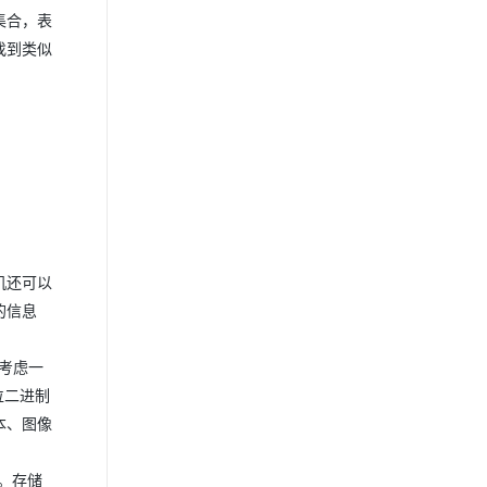
集合，表
找到类似
机还可以
的信息
请考虑一
位二进制
本、图像
。存储