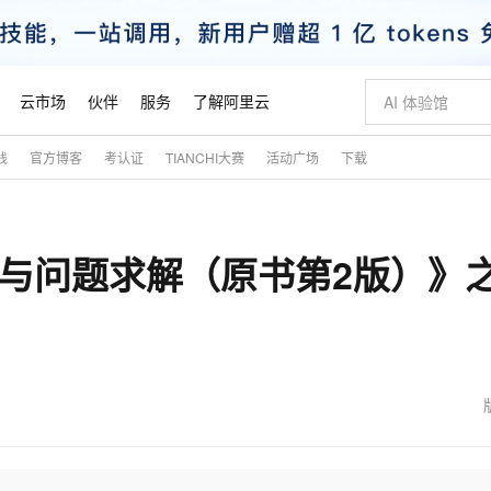
云市场
伙伴
服务
了解阿里云
践
官方博客
考认证
TIANCHI大赛
活动广场
下载
AI 特惠
数据与 API
成为产品伙伴
企业增值服务
最佳实践
价格计算器
AI 场景体
基础软件
产品伙伴合
阿里云认证
市场活动
配置报价
大模型
自助选配和估算价格
新方式
睿译宝，AI翻译排版一步到位
智启 AI 普惠权益
产品生态集成认证中心
企业支持计划
云上春晚
域名与网站
千问官方 MaaS 平台，为开发者和 Agent 而生，新用户赠送 1 亿 + tokens 额度
Qwen Aud
AI Coding
阿里云Maa
2026 阿里云
云服务器 E
为企业打
数据集
Windows
大模型认证
模型
NEW
NEW
设计与问题求解（原书第2版）》
交付可用成果
值低价云产品抢先购
上传文档即自动完成翻译和格式还原
至高享 1亿+免费 tokens，加速 Al 应用落地
提供智能易用的域名与建站服务
智能编程，一键
安全可靠、
产品生态伙伴
专家技术服务
云上奥运之旅
弹性计算合作
阿里云中企出
手机三要素
宝塔 Linux
全部认证
价格优势
有专属领域专家
GLM-5.2：长任务时代开源旗舰模型
阿里云 OPC 创新助力计划
千问大模型
即刻拥有 DeepS
AI 电商营销
对象存储 O
大模型
产品生态伙伴工作台
企业增值服务台
云栖战略参考
云存储合作计
云栖大会
身份实名认证
CentOS
训练营
推动算力普惠，释放技术红利
最高返9万
多领域专家智能体,一键组建 AI 虚拟交付团队
快速构建应用程序和网站，即刻迈出上云第一步
至高百万元 Token 补贴，加速一人公司成长
多元化、高性能、安全可靠的大模型服务
真正可用的 1M 上下文,一次完成代码全链路开发
轻松解锁专属 Dee
从图文生成到
云上的中国
数据库合作计
活动全景
短信
Docker
图片和
站式影视创作平台
Hermes Agent，打造自进化智能体
Token Plan 模型订阅计划
数字证书管理服务（原SSL证书）
5 分钟轻松部署
AI 广告创作
无影云电脑
企业成长
NEW
信息公告
看见新力量
云网络合作计
OCR 文字识别
JAVA
证享300元代金券
可视化编排打通从文字构思到成片全链路闭环
全托管，含MySQL、PostgreSQL、SQL Server、MariaDB多引擎
自主进化，持久记忆，越用越聪明
Qwen3.8-Max 首发尝鲜，限时加量 10 倍，夜间低至2折
实现全站HTTPS，呈现可信的WEB访问
图文、视频一
随时随地安
魔搭 Mode
Kimi-K3
HappyHors
NEW
loud
服务实践
官网公告
金融模力时刻
Salesforce O
版
发票查验
全能环境
Claude Code + GStack 打造工程团队
千问办公，限时限量积分加倍
Qoder
低代码高效构
AI 建站
短信服务
型
NEW
作计划
Kimi 最新旗舰模型，长程编程与推理利器
让文字生成流
计划
创新中心
魔搭 ModelSc
健康状态
理服务
让AI从“聊天伙伴”进化为能干活的“数字员工”
安装技能 GStack，拥有专属 AI 工程团队
你的AI工作搭子，覆盖日常办公高频场景
面向真实软件的智能体编程平台
0 代码专业建
客户案例
天气预报查询
操作系统
态合作计划