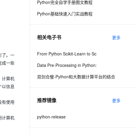
Python完全自学手册图文教程
Python基础快速入门实战教程
息提取
与 AI 智能体进行实时音视频通话
从文本、图片、视频中提取结构化的属性信息
构建支持视频理解的 AI 音视频实时通话应用
t.diy 一步搞定创意建站
构建大模型应用的安全防护体系
相关电子书
更多
通过自然语言交互简化开发流程,全栈开发支持
通过阿里云安全产品对 AI 应用进行安全防护
From Python Scikit-Learn to Sc
影了。一
完成一些
Data Pre-Processing in Python:
双剑合璧-Python和大数据计算平台的结合
。计算机
个以信息
推荐镜像
更多
没有使用
python-release
用计算机