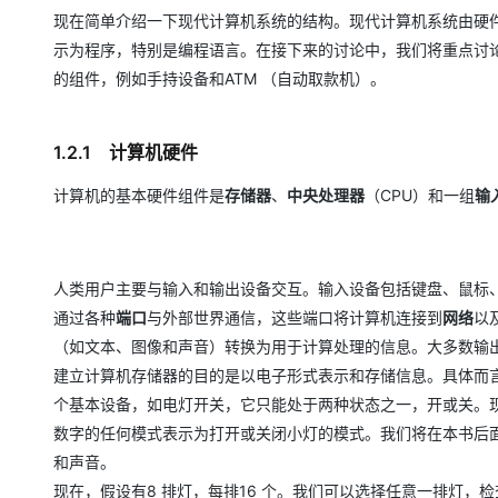
现在简单介绍一下现代计算机系统的结构。现代计算机系统由硬
示为程序，特别是编程语言。在接下来的讨论中，我们将重点讨
的组件，例如手持设备和ATM （自动取款机）。
1.2.1 计算机硬件
计算机的基本硬件组件是
存储器
、
中央处理器
（CPU）和一组
输
人类用户主要与输入和输出设备交互。输入设备包括键盘、鼠标
通过各种
端口
与外部世界通信，这些端口将计算机连接到
网络
以
（如文本、图像和声音）转换为用于计算处理的信息。大多数输
建立计算机存储器的目的是以电子形式表示和存储信息。具体而
个基本设备，如电灯开关，它只能处于两种状态之一，开或关。现
数字的任何模式表示为打开或关闭小灯的模式。我们将在本书后
和声音。
现在，假设有8 排灯，每排16 个。我们可以选择任意一排灯