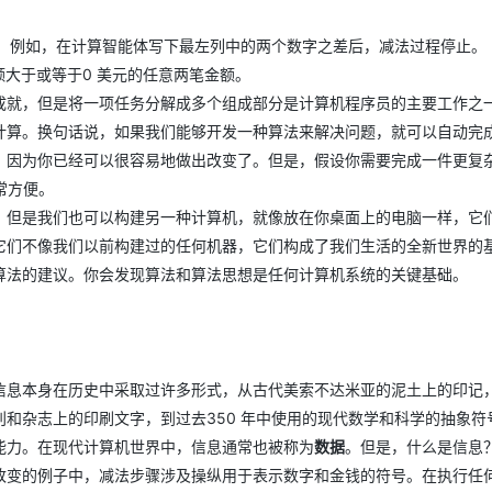
止。例如，在计算智能体写下最左列中的两个数字之差后，减法过程停止。
大于或等于0 美元的任意两笔金额。
成就，但是将一项任务分解成多个组成部分是计算机程序员的主要工作之
计算。换句话说，如果我们能够开发一种算法来解决问题，就可以自动完
，因为你已经可以很容易地做出改变了。但是，假设你需要完成一件更复
常方便。
。但是我们也可以构建另一种计算机，就像放在你桌面上的电脑一样，它
它们不像我们以前构建过的任何机器，它们构成了我们生活的全新世界的
算法的建议。你会发现算法和算法思想是任何计算机系统的关键基础。
信息本身在历史中采取过许多形式，从古代美索不达米亚的泥土上的印记
和杂志上的印刷文字，到过去350 年中使用的现代数学和科学的抽象符
能力。在现代计算机世界中，信息通常也被称为
数据
。但是，什么是信息
改变的例子中，减法步骤涉及操纵用于表示数字和金钱的符号。在执行任