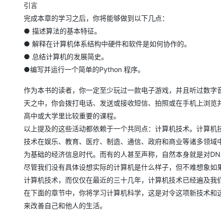
大模型解决方案
引言
完成本章的学习之后，你将能够做到以下几点：
迁移与运维管理
快速部署 Dify，高效搭建 
● 描述算法的基本特征。
专有云
● 解释在计算机体系结构中硬件和软件是如何协作的。
● 总结计算机的发展简史。
10 分钟在聊天系统中增加
●编写并运行一个简单的Python 程序。
作为本书的读者，你一定至少玩过一款电子游戏，并且听过数字
天之中，你会拨打电话、发送或接收短信、拍照或在手机上浏览
高中或大学里比较重要的课程。
以上提及的这些活动都依赖于一个共同点：计算机技术。计算机
技术在娱乐、教育、医疗、制造、通信、政府和商业等诸多领域
为基础的经济信息时代。而有的人甚至声称，自然本身就是对DN
尽管我们没有具体设想实际的计算机是什么样子，但不难想象如
计算机技术，而仅仅在最近的三十几年，计算机技术已经遍及我
在下面的章节中，你将学习计算机科学，这是对令这项新技术和
来改善自己和他人的生活。