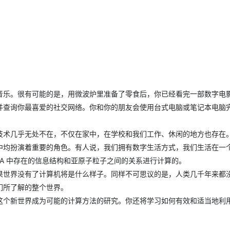
AI 应用
10分钟微调：让0.6B模型媲美235B模
多模态数据信
型
依托云原生高可用架构,实现Dify私有化部署
用1%尺寸在特定领域达到大模型90%以上效果
一个 AI 助手
超强辅助，Bol
即刻拥有 DeepSeek-R1 满血版
在企业官网、通讯软件中为客户提供 AI 客服
多种方案随心选，轻松解锁专属 DeepSeek
音乐。很有可能的是，用微波炉里准备了零食后，你已经看完一部数字电
并查询你最喜爱的社交网络。你和你的朋友会使用台式电脑或笔记本电脑
技术几乎无处不在，不仅在家中，在学校和我们工作、休闲的地方也存在
中均扮演着重要的角色。有人说，我们拥有数字生活方式，我们生活在一
A 中存在的信息结构和亚原子粒子之间的关系进行计算的。
果世界没有了计算机将是什么样子。同样不可思议的是，人类几千年来都
们所了解的整个世界。
这个新世界成为可能的计算方法的研究。你还将学习如何有效和适当地利