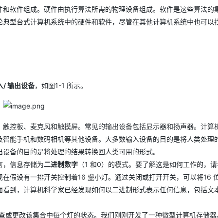
件和软件组成。硬件由执行算法所需的物理设备组成。软件是这些算法的
论典型台式计算机系统中的硬件和软件，尽管在其他计算机系统中也可以
入/ 输出设备
，如图1-1 所示。
、触控板、麦克风和触摸屏。常见的输出设备包括显示器和扬声器。计算
及智能手机和数码相机等其他设备。大多数输入设备的目的是将人类处理
出设备的目的是将处理的结果转换回人类可用的形式。
言，信息存储为
二进制数字
（1 和0）的模式。要了解这是如何工作的，
在假设有一排开关控制着16 盏小灯。通过关闭或打开开关，可以将16 
面看到，计算机科学家已经发现如何以二进制形式表示任何信息，包括文
，检查或更改该集合中每个灯的状态。我们刚刚开发了一种微型计算机存储器