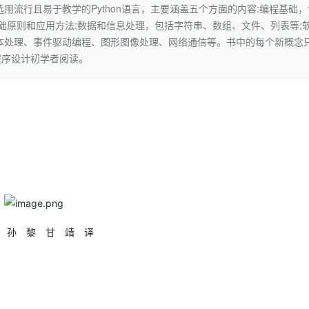
Deepseek-v4-pro
HappyHors
流行且易于教学的Python语言，主要涵盖五个方面的内容:编程基础，
同享
万小智 AI 建站低至 15元/月
Qoder CN
AI 短剧/漫剧
云原生数据库 
快递物流查询
WordPress
成为服务伙
高校合作
础原则和应用方法;数据和信息处理，包括字符串、数组、文件、列表等;
点，立即开启云上创新
覆盖公网/内网、递归/权威、移动APP等全场景解析服务
送.CN域名，送备案服务码
基于千问大模型等，支持代码智能生成、研发智能问答
AI助力短剧
态智能体模型
旗舰 MoE 大模型，百万上下文与顶尖推理能力
图生视频，流
Ubuntu
本处理、事件驱动编程、图形图像处理、网络通信等。书中的每个新概念
服务生态伙伴
云工开物
企业应用
Works
Night Plan 支持 Qwen 3.8-Max
云原生大数据计算服务 MaxCompute
AI 办公
容器服务 Kub
NEW
程序设计初学者阅读。
GLM-5.2
Wan2.7-T
Red Hat
30+ 款产品免费体验
Data Agent 驱动的一站式 Data+AI 开发治理平台
夜间 5 折，Qwen/Meoo/TokenPlan 客户专享
面向分析的企业级SaaS模式云数据仓库
AI智能应用
提供一站式管
科研合作
视觉 Coding、空间感知、多模态思考等全面升级
1M上下文，专为长程任务能力而生
ERP
堂（旗舰版）
SUSE
智能客服
CRM
防护产品
2个月
自动承接线索
建站小程序
OA 办公系统
AI 应用构建
大模型原生
力提升
财税管理
模板建站
Qoder
大模型服务平台百炼-应用模版
HOT
NEW
面向真实软件
个人版上线、团队版降价；千问3.8-Max首发发尝鲜
丰富多元化的应用模版和解决方案
400电话
定制建站
万有无界
大模型服务平台百炼-智能体
方案
广告营销
模板小程序
的模型效果
灵活可视化地构建企业级 Agent
定制小程序
刘鸣涛 孙 黎 甘 靖 译
秒悟
人工智能平台 PAI
APP 开发
云端极速 AI 
新一代 AI 视频生成模型，深度适配广告营销等场景
AI Native 的算法工程平台，一站式完成建模、训练、推理服务部署
建站系统