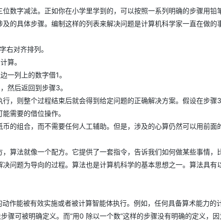
三位数字减法。正如你在小学里学到的，可以按照一系列明确的步骤用铅
涉及的具体步骤。编制这样的列表来解决问题是计算机科学家一直在做的
字右对齐排列。
次计算。
边一列上的数字借1。
，然后返回到步骤3。
执行，则整个过程结束后就会得到给定问题的正确解决方案。假设在步骤3
可能需要的借位操作。
纸币的组合，而不需要任何人工辅助。但是，涉及的心算仍然可以用前面
。
方，算法就像一个配方。它提供了一套指令，告诉我们如何做某些事情，
解决问题为导向的过程。算法也是计算机科学的基本思想之一。算法具有
的动作能被有效实施或者被计算智能体执行。例如，任何具备算术能力的
步骤可被明确定义。而“用0 除以一个数”这样的步骤没有明确的定义，因