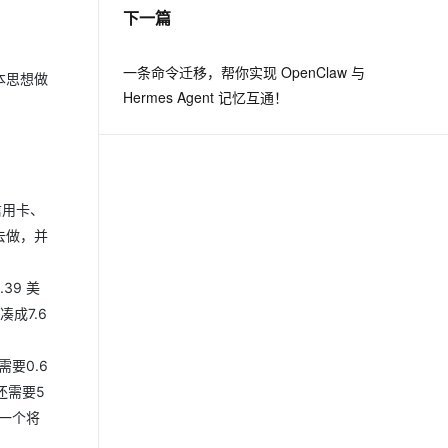
下一篇
一条命令迁移，帮你实现 OpenClaw 与
本思想做
Hermes Agent 记忆互通！
信用卡、
去做，并
9 美
成7.6
要0.6
还需要5
一个将