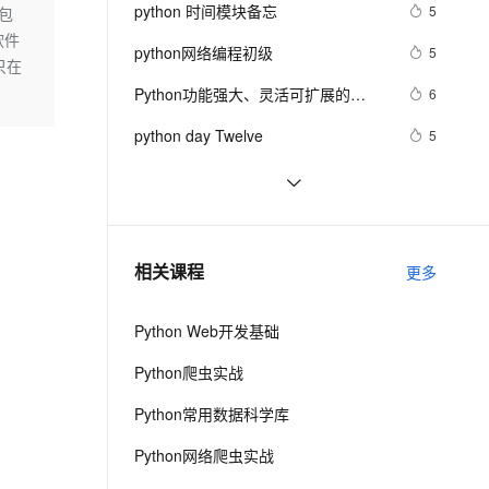
安全
我要投诉
e-1.1-I2V
Cosyvoice-V3-Flash
python 时间模块备忘
5
包
PolarDB
上云场景组合购
Milvus 弹性伸缩功能新增节
伴
软件
漫剧创作，剧本、分镜、视频高效生成
100%兼容MySQL、PostgreSQL，兼容Oracle，支持集中和分布式
覆盖90%+业务场景，专享组合折扣价
点支持范围
畅自然，细节丰富
高表现力语音合成大模型，语音克隆听感自然
VPN
python网络编程初级
5
只在
ernetes 版 ACK
云聚AI 严选权益
AI 原生数据库服务发布
SSL 证书
Python功能强大、灵活可扩展的
2V
Fun-ASR
6
，一键激活高效办公新体验
理容器应用的 K8s 服务
精选AI产品，从模型到应用全链提效
Agent 数据网关
Statsmodels库
文戏情感细腻自然，动作戏激烈拳拳到肉，实现更强表演能力
支持中英文自由切换，具备更强的噪声鲁棒性
堡垒机
python day Twelve
5
AI 用量加速计划
云原生数据库 PolarDB
防火墙
、识别商机，让客服更高效、服务更出色。
新老同享，达量后返
Agentic Database 发布
python join 和 split的常用使用方法
5
主机安全
应用
python 模块初始
5
千问办公
NEW
python中使用and和or来实现其它语言
4
AI 应用及服务市场
相关课程
更多
的智能体编程平台
一站式AI生产力平台
中的?号表达式
AI 应用
伶鹊
Python Web开发基础
企业级人与Agent协作平台，接入和调度多个数字员工
智能客服平台，对话机器人、对话分析、智能外呼
大模型
Python爬虫实战
大模型服务平台百炼 - 全妙
自然语言处理
Python常用数据科学库
应用创作平台
多模态内容创作工具，已接入 DeepSeek
数据标注
Python网络爬虫实战
机器学习