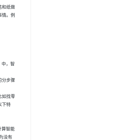
笔和纸做
事情。例
 中，智
的分步骤
比如找零
以下特
计算智能
为没有