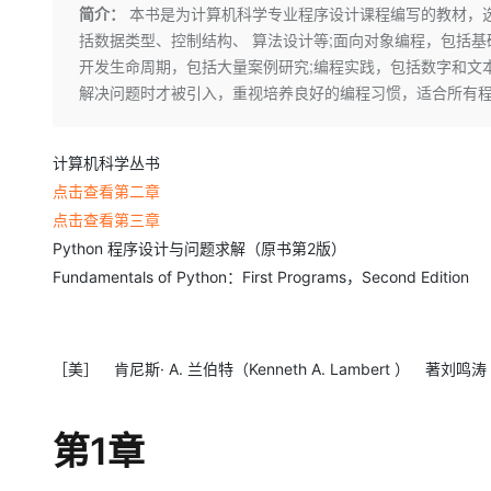
存储
天池大赛
Qwen3.7-Plus
简介：
本书是为计算机科学专业程序设计课程编写的教材，选用
云解析DNS
解决方案免费试用 新老
电子合同
括数据类型、控制结构、 算法设计等;面向对象编程，包括基
最高领取价值200元试用
能看、能想、能动手的多模
安全
网络与CDN
AI 算法大赛
畅捷通
开发生命周期，包括大量案例研究;编程实践，包括数字和文
大数据开发治理平台 Data
AI 产品 免费试用
网络
安全
云开发大赛
解决问题时才被引入，重视培养良好的编程习惯，适合所有
Qwen3-VL-Plus
Tableau 订阅
1亿+ 大模型 tokens 和 
可观测
入门学习赛
中间件
AI空中课堂在线直播课
云防火墙
140+云产品 免费试用
计算机科学丛书
上云与迁云
云原生的云上边界网络安全
产品新客免费试用，最长1
数据库
点击查看第二章
生态解决方案
大模型服务
企业出海
大模型ACA认证体验
点击查看第三章
大数据计算
助力企业全员 AI 认知与能
行业生态解决方案
Python 程序设计与问题求解（原书第2版）
千问AI平台-Token Plan
政企业务
媒体服务
Fundamentals of Python：First Programs，Second Edition
开发者生态解决方案
企业服务与云通信
千问AI平台-模型体验
AI 开发和 AI 应用解决
在线体验全尺寸、多种模态
域名与网站
［美］ 肯尼斯· A. 兰伯特（Kenneth A. Lambert ） 著
Happy 系列大模型
终端用户计算
第1章
Serverless
开发工具