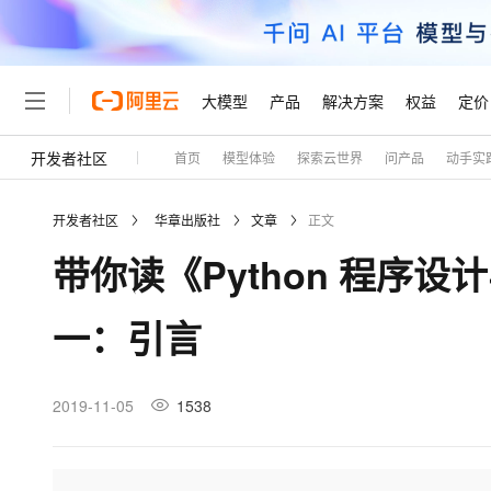
大模型
产品
解决方案
权益
定价
开发者社区
首页
模型体验
探索云世界
问产品
动手实
大模型
产品
解决方案
权益
定价
云市场
伙伴
服务
了解阿里云
精选产品
精选解决方案
普惠上云
产品定价
精选商城
成为销售伙伴
售前咨询
为什么选择阿里云
千问AI平台
开发者社区
华章出版社
文章
正文
了解云产品的定价详情
大模型服务平台百炼
千问办公，解锁你的工作
普惠上云 官方力荐
分销伙伴
在线服务
网站建设
什么是云计算
大
带你读《Python 程序
大模型服务与应用平台
企业级Agent产品，直接
云服务器38元/年起，超
咨询伙伴
多端小程序
技术领先
云上成本管理
售后服务
轻量应用服务器
Agency Agents：拥
官方推荐返现计划
大模型
精选产品
精选解决方案
Salesforce 国际版订阅
稳定可靠
一：引言
管理和优化成本
推荐新用户得奖励，单订单
销售伙伴合作计划
自助服务
友盟天域
安全合规
人工智能与机器学习
AI
文本生成
云数据库 RDS
HappyHorse 打造一
云工开物
无影生态合作计划
在线服务
观测云
分析师报告
高校专属算力普惠，学生认
计算
互联网应用开发
2019-11-05
1538
Qwen3.8-Max
HOT
Salesforce On Alibaba C
工单服务
Tuya 物联网平台阿里云
研究报告与白皮书
人工智能平台 PAI
快速拥有专属 OpenClaw
大模
Consulting Partner 合
大数据
容器
智能体时代全能旗舰模型
免费试用
短信专区
一站式AI开发、训练和推
蓝凌 OA
AI 大模型销售与服务生
现代化应用