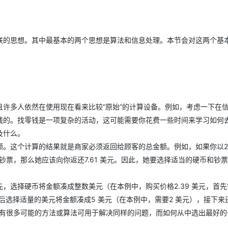
联的思想。其中最基本的两个思想是算法和信息处理。本节会对这两个基
许多人依然在使用现在看来比较“原始”的计算设备。例如，考虑一下在
钱的。找零钱是一项复杂的活动，这可能需要你花费一些时间来学习如何
及什么。
。这个计算的结果就是商家必须返回给顾客的总金额。例如，如果你以2.3
票，那么她应该向你返还7.61 美元。因此，她要选择适当的硬币和钞票凑
选择硬币将金额凑成整数美元（在本例中，购买价格2.39 美元，首先需
，然后选择适量的美元将金额凑成5 美元（在本例中，需要2 美元），接下来
，有很多可能的方法或算法可用于解决同样的问题，而如何从中选出最好的