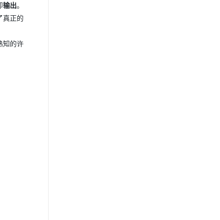
即
输出
。
了真正的
熟知的许