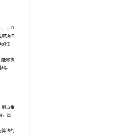
一。一旦
成解决问
杂的任
们能够执
基础。
，到古希
号。然
？
何算法的