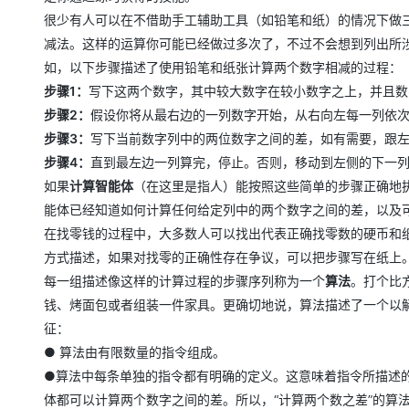
很少有人可以在不借助手工辅助工具（如铅笔和纸）的情况下做
减法。这样的运算你可能已经做过多次了，不过不会想到列出所
如，以下步骤描述了使用铅笔和纸张计算两个数字相减的过程：
步骤1：
写下这两个数字，其中较大数字在较小数字之上，并且数
步骤2：
假设你将从最右边的一列数字开始，从右向左每一列依
步骤3：
写下当前数字列中的两位数字之间的差，如有需要，跟左
步骤4：
直到最左边一列算完，停止。否则，移动到左侧的下一列
如果
计算智能体
（在这里是指人）能按照这些简单的步骤正确地
能体已经知道如何计算任何给定列中的两个数字之间的差，以及
在找零钱的过程中，大多数人可以找出代表正确找零数的硬币和
方式描述，如果对找零的正确性存在争议，可以把步骤写在纸上
每一组描述像这样的计算过程的步骤序列称为一个
算法
。打个比
钱、烤面包或者组装一件家具。更确切地说，算法描述了一个以
征：
● 算法由有限数量的指令组成。
●算法中每条单独的指令都有明确的定义。这意味着指令所描述
体都可以计算两个数字之间的差。所以，“计算两个数之差”的算法