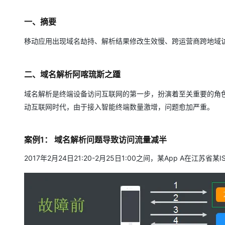
存储
天池大赛
Qwen3.7-Plus
云解析DNS
解决方案免费试用 新老
电子合同
最高领取价值200元试用
能看、能想、能动手的多模
安全
网络与CDN
一、摘要
AI 算法大赛
畅捷通
大数据开发治理平台 Data
AI 产品 免费试用
网络
安全
云开发大赛
移动应用出现域名劫持、解析结果修改生效慢、跨运营商跨地域
Qwen3-VL-Plus
Tableau 订阅
1亿+ 大模型 tokens 和 
可观测
入门学习赛
中间件
AI空中课堂在线直播课
云防火墙
140+云产品 免费试用
二、域名解析阿喀琉斯之踵
上云与迁云
云原生的云上边界网络安全
产品新客免费试用，最长1
数据库
生态解决方案
域名解析是终端设备访问互联网的第一步，扮演着至关重要的角
大模型服务
企业出海
大模型ACA认证体验
大数据计算
动互联网时代，由于接入智能终端数量激增，问题愈加严重。
助力企业全员 AI 认知与能
行业生态解决方案
千问AI平台-Token Plan
政企业务
媒体服务
开发者生态解决方案
案例1： 域名解析问题导致访问流量减半
企业服务与云通信
千问AI平台-模型体验
AI 开发和 AI 应用解决
2017年2月24日21:20-2月25日1:00之间，某App A在江
在线体验全尺寸、多种模态
域名与网站
Happy 系列大模型
终端用户计算
Serverless
开发工具