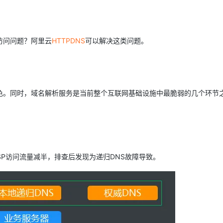
Deepseek-v4-pro
HappyHors
同享
万小智 AI 建站低至 15元/月
Qoder CN
AI 短剧/漫剧
云原生数据库 
快递物流查询
WordPress
成为服务伙
高校合作
点，立即开启云上创新
覆盖公网/内网、递归/权威、移动APP等全场景解析服务
送.CN域名，送备案服务码
基于千问大模型等，支持代码智能生成、研发智能问答
AI助力短剧
态智能体模型
旗舰 MoE 大模型，百万上下文与顶尖推理能力
图生视频，流
Ubuntu
服务生态伙伴
云工开物
企业应用
Works
Night Plan 支持 Qwen 3.8-Max
云原生大数据计算服务 MaxCompute
AI 办公
容器服务 Kub
NEW
访问问题？阿里云
HTTPDNS
可以解决这类问题。
GLM-5.2
Wan2.7-T
Red Hat
30+ 款产品免费体验
Data Agent 驱动的一站式 Data+AI 开发治理平台
夜间 5 折，Qwen/Meoo/TokenPlan 客户专享
面向分析的企业级SaaS模式云数据仓库
AI智能应用
提供一站式管
科研合作
视觉 Coding、空间感知、多模态思考等全面升级
1M上下文，专为长程任务能力而生
ERP
堂（旗舰版）
SUSE
智能客服
CRM
防护产品
2个月
自动承接线索
建站小程序
色。同时，域名解析服务是当前整个互联网基础设施中最脆弱的几个环节
OA 办公系统
AI 应用构建
大模型原生
力提升
财税管理
模板建站
Qoder
大模型服务平台百炼-应用模版
HOT
NEW
面向真实软件
个人版上线、团队版降价；千问3.8-Max首发发尝鲜
丰富多元化的应用模版和解决方案
400电话
定制建站
万有无界
大模型服务平台百炼-智能体
方案
广告营销
模板小程序
苏省某ISP访问流量减半，排查后发现为递归DNS故障导致。
的模型效果
灵活可视化地构建企业级 Agent
定制小程序
秒悟
人工智能平台 PAI
APP 开发
云端极速 AI 
新一代 AI 视频生成模型，深度适配广告营销等场景
AI Native 的算法工程平台，一站式完成建模、训练、推理服务部署
建站系统