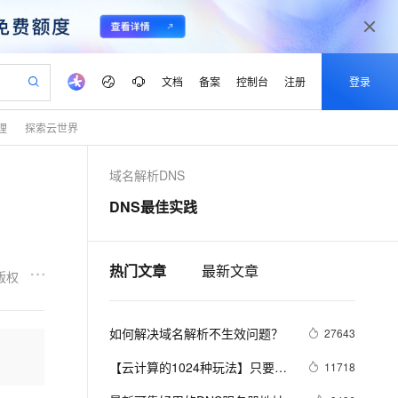
文档
备案
控制台
注册
登录
理
探索云世界
验
作计划
器
AI 活动
专业服务
服务伙伴合作计划
开发者社区
加入我们
产品动态
服务平台百炼
阿里云 OPC 创新助力计划
域名解析DNS
一站式生成采购清单，支持单品或批量购买
可编辑精美 PPT 文稿
S产品伙伴计划（繁花）
峰会
CS
造的大模型服务与应用开发平台
Agency Agents：拥有专属领域专家
AI 生产力先锋
Al MaaS 服务伙伴赋能合作
域名
博文
Careers
至高可申请百万元
Qwen3.8-Max 模型上线
DNS最佳实践
 轻松生成专业的 PPT
开启高性价比 AI 编程新体验
弹性可伸缩的云计算服务
先锋实践拓展 AI 生产力的边界
多领域专家智能体,一键组建 AI 虚拟交付团队
Token 补贴，五大权
计划
海大会
伙伴信用分合作计划
商标
问答
社会招聘
益加速 OPC 成功
帕鲁游戏服务器
SS
HappyHorse 打造一站式影视创作平台
飞天发布时刻
HOT
Open Search 向量检索版支
划
备案
电子书
校园招聘
联机服务器，轻松开启游戏
视频创作，一键激活电商全链路生产力
稳定、安全、高性价比、高性能的云存储服务
所见，即是所愿
持视频检索 Pipeline 功能
可视化编排打通从文字构思到成片全链路闭环
热门文章
最新文章
更多支持
版权
划
公司注册
镜像站
视频生成
语音识别与合成
 智能体与工作流应用
漫剧工坊：一站式动画创作平台
AI 实训营
应用身份服务 (IDaaS)
合作伙伴培训与认证
划
上云迁移
站生成，高效打造优质广告素材
全接入的云上超级电脑
通过阿里云百炼高效搭建AI应用,助力高效开发
快速生产连贯的高质量长漫剧
从基础到进阶，Agent 创客手把手教你
OpenClaw 管理能力上线
如何解决域名解析不生效问题？
lScope
27643
我要反馈
e-1.1-T2V
Qwen3-TTS-Flash
查询合作伙伴
n Alibaba Cloud ISV 合作
代维服务
建企业门户网站
10 分钟搭建微信、支付宝小程序
MaxCompute MaxFrame 提
畅细腻的高质量视频
离线语音合成大模型，多语言方言自适应，低延迟高稳定
【云计算的1024种玩法】只要
11718
创新加速
ope
登录合作伙伴管理后台
我要建议
站，无忧落地极速上线
以可视化方式快速构建移动和 PC 门户网站
国内短信简单易用，安全可靠，秒级触达，全球覆盖200+国家和地区。
高效部署网站，快速应用到小程序
供自动弹性内存功能
SLB+DNS，云上IPV6竟然如此简