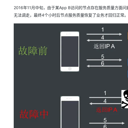
2016年11月中旬，由于某App B访问的节点存在服务质量
无法调走，最终4个小时后节点服务质量恢复了业务才回归正常