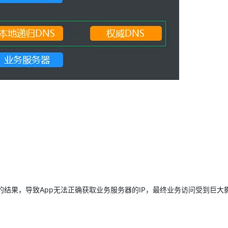
AI 应用
10分钟微调：让0.6B模型媲美235B模
多模态数据信
型
依托云原生高可用架构,实现Dify私有化部署
用1%尺寸在特定领域达到大模型90%以上效果
一个 AI 助手
超强辅助，Bol
即刻拥有 DeepSeek-R1 满血版
在企业官网、通讯软件中为客户提供 AI 客服
多种方案随心选，轻松解锁专属 DeepSeek
的结果，导致App无法正确获取业务服务器的IP，最终业务访问受到巨大