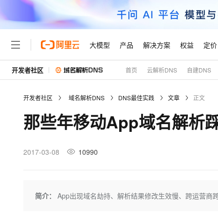
大模型
产品
解决方案
权益
定价
开发者社区
首页
云解析DNS
自建DNS
大模型
产品
解决方案
权益
定价
云市场
伙伴
服务
了解阿里云
精选产品
精选解决方案
普惠上云
产品定价
精选商城
成为销售伙伴
售前咨询
为什么选择阿里云
千问AI平台
开发者社区
域名解析DNS
DNS最佳实践
文章
正文
了解云产品的定价详情
大模型服务平台百炼
睿译宝，AI翻译排版一
普惠上云 官方力荐
分销伙伴
在线服务
网站建设
什么是云计算
大
那些年移动App域名解析
大模型服务与应用平台
上传文档即自动完成翻译和
云服务器38元/年起，超
咨询伙伴
多端小程序
技术领先
云上成本管理
售后服务
轻量应用服务器
GLM-5.2：长任务时代
官方推荐返现计划
大模型
精选产品
精选解决方案
Salesforce 国际版订阅
稳定可靠
管理和优化成本
推荐新用户得奖励，单订单
销售伙伴合作计划
2017-03-08
10990
自助服务
友盟天域
安全合规
人工智能与机器学习
AI
文本生成
云数据库 RDS
Hermes Agent，打造
云工开物
无影生态合作计划
在线服务
观测云
分析师报告
自主进化，持久记忆，越用
高校专属算力普惠，学生认
计算
互联网应用开发
Qwen3.8-Max
HOT
Salesforce On Alibaba C
工单服务
Tuya 物联网平台阿里云
研究报告与白皮书
人工智能平台 PAI
快速拥有专属 OpenClaw
简介：
App出现域名劫持、解析结果修改生效慢、跨运营商跨
大模
Consulting Partner 合
大数据
容器
智能体时代全能旗舰模型
免费试用
短信专区
一站式AI开发、训练和推
蓝凌 OA
AI 大模型销售与服务生
现代化应用