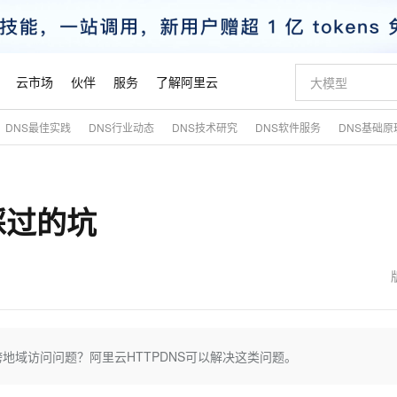
云市场
伙伴
服务
了解阿里云
DNS最佳实践
DNS行业动态
DNS技术研究
DNS软件服务
DNS基础原
AI 特惠
数据与 API
成为产品伙伴
企业增值服务
最佳实践
价格计算器
AI 场景体
基础软件
产品伙伴合
阿里云认证
市场活动
配置报价
大模型
自助选配和估算价格
步到位
智启 AI 普惠权益
产品生态集成认证中心
企业支持计划
云上春晚
域名与网站
Qwen Audio：打造专属 AI 语音助手
千问官方 MaaS 平台，为开发者和 Agent 而生，新用户赠送 1 亿 + tokens 额度
一句话生成原生
AI Coding
阿里云Maa
2026 阿里云
云服务器 E
为企业打
数据集
Windows
大模型认证
模型
NEW
NEW
踩过的坑
格式还原
值低价云产品抢先购
至高享 1亿+免费 tokens，加速 Al 应用落地
提供智能易用的域名与建站服务
Qwen-Audio-3.0-Realtime 端到端实时语音角色扮演
输入一句话想法,
智能编程，一键
安全可靠、
产品生态伙伴
专家技术服务
云上奥运之旅
弹性计算合作
阿里云中企出
手机三要素
宝塔 Linux
全部认证
价格优势
开源旗舰模型
即刻拥有 DeepSeek-V4-Pro
阿里云 OPC 创新助力计划
千问大模型
一键部署幻兽
AI 电商营销
对象存储 O
大模型
产品生态伙伴工作台
企业增值服务台
云栖战略参考
云存储合作计
云栖大会
身份实名认证
CentOS
训练营
推动算力普惠，释放技术红利
最高返9万
真正可用的 1M 上下文,一次完成代码全链路开发
快速构建应用程序和网站，即刻迈出上云第一步
轻松解锁专属 DeepSeek-V4-Pro
至高百万元 Token 补贴，加速一人公司成长
多元化、高性能、安全可靠的大模型服务
一键购买专属
从图文生成到
云上的中国
数据库合作计
活动全景
短信
Docker
图片和
自进化智能体
5 分钟轻松部署专属 QwenPaw
Token Plan 模型订阅计划
数字证书管理服务（原SSL证书）
高效搭建 AI
AI 广告创作
无影云电脑
企业成长
NEW
HOT
信息公告
看见新力量
云网络合作计
OCR 文字识别
JAVA
越聪明
证享300元代金券
全托管，含MySQL、PostgreSQL、SQL Server、MariaDB多引擎
Qwen3.8-Max 首发尝鲜，限时加量 10 倍，夜间低至2折
实现全站HTTPS，呈现可信的WEB访问
从聊天伙伴进化为能主动干活的本地数字员工
图文、视频一
随时随地安
魔搭 Mode
Kimi-K3
HappyHors
NEW
loud
服务实践
官网公告
金融模力时刻
Salesforce O
版
发票查验
全能环境
Claude Code + GStack 打造工程团队
千问办公，限时限量积分加倍
Qoder
低代码高效构
AI 建站
短信服务
地域访问问题？阿里云HTTPDNS可以解决这类问题。
型
NEW
作计划
Kimi 最新旗舰模型，长程编程与推理利器
让文字生成流
计划
创新中心
魔搭 ModelSc
健康状态
理服务
让AI从“聊天伙伴”进化为能干活的“数字员工”
安装技能 GStack，拥有专属 AI 工程团队
你的AI工作搭子，覆盖日常办公高频场景
面向真实软件的智能体编程平台
0 代码专业建
客户案例
天气预报查询
操作系统
态合作计划