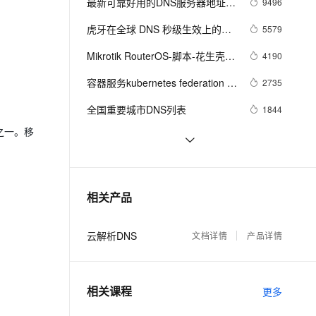
安全
最新可靠好用的DNS服务器地址汇
9496
我要投诉
e-1.1-I2V
Cosyvoice-V3-Flash
单
PolarDB
上云场景组合购
Milvus 弹性伸缩功能新增节
伴
总
漫剧创作，剧本、分镜、视频高效生成
100%兼容MySQL、PostgreSQL，兼容Oracle，支持集中和分布式
覆盖90%+业务场景，专享组合折扣价
点支持范围
畅自然，细节丰富
高表现力语音合成大模型，语音克隆听感自然
虎牙在全球 DNS 秒级生效上的实
5579
VPN
践
ernetes 版 ACK
云聚AI 严选权益
Mikrotik RouterOS-脚本-花生壳动
AI 原生数据库服务发布
4190
SSL 证书
2V
Fun-ASR
，一键激活高效办公新体验
理容器应用的 K8s 服务
精选AI产品，从模型到应用全链提效
Agent 数据网关
态域名解析
文戏情感细腻自然，动作戏激烈拳拳到肉，实现更强表演能力
支持中英文自由切换，具备更强的噪声鲁棒性
容器服务kubernetes federation 
堡垒机
2735
AI 用量加速计划
v2实践一：基于External-DNS的多
云原生数据库 PolarDB
防火墙
全国重要城市DNS列表
1844
、识别商机，让客服更高效、服务更出色。
新老同享，达量后返
Agentic Database 发布
集群Ingress DNS实践
之一。移
主机安全
应用
Zabbix DNS检查
1732
C#实现DNS解析服务
1661
千问办公
NEW
AI 应用及服务市场
的智能体编程平台
一站式AI生产力平台
SQL注入奇淫技巧——利用dnslog
1508
相关产品
AI 应用
获取看不到的信息
伶鹊
企业级人与Agent协作平台，接入和调度多个数字员工
智能客服平台，对话机器人、对话分析、智能外呼
大模型
云解析DNS
文档详情
产品详情
大模型服务平台百炼 - 全妙
自然语言处理
应用创作平台
多模态内容创作工具，已接入 DeepSeek
数据标注
相关课程
更多
机器学习