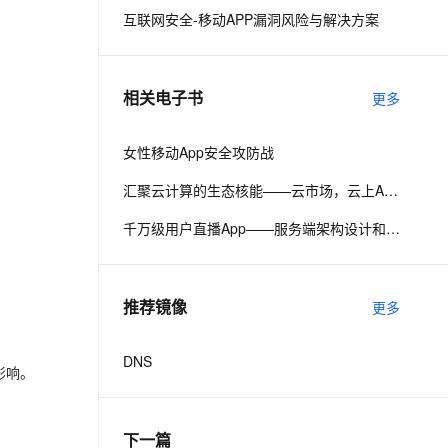
互联网安全-移动APP漏洞风险与解决方案
息提取
与 AI 智能体进行实时音视频通话
从文本、图片、视频中提取结构化的属性信息
构建支持视频理解的 AI 音视频实时通话应用
相关电子书
更多
t.diy 一步搞定创意建站
构建大模型应用的安全防护体系
通过自然语言交互简化开发流程,全栈开发支持
通过阿里云安全产品对 AI 应用进行安全防护
女性移动App安全攻防战
汇聚云计算的生态核能——云市场，云上APP Store
千万级用户直播App——服务端架构设计和思考
推荐镜像
更多
DNS
影响。
下一篇