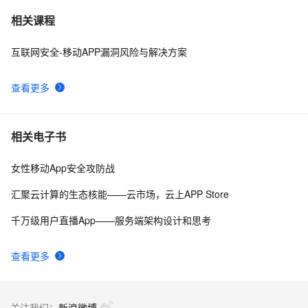
推荐一款专业级的动态域名解析系统 - bind webadmin
12
7
相关课程
互联网安全-移动APP漏洞风险与解决方案
使用cert-manager给阿里云的DNS域名授权SSL证书
3075
8
查看更多
DNS域名解析
8402
9
【快讯】击败Godaddy，阿里云.vip域名预订成功注册量
4
10
相关电子书
全球第一
女性移动App安全攻防战
汇聚云计算的生态核能——云市场，云上APP Store
千万级用户直播App——服务端架构设计和思考
查看更多
关注我们：
新浪微博