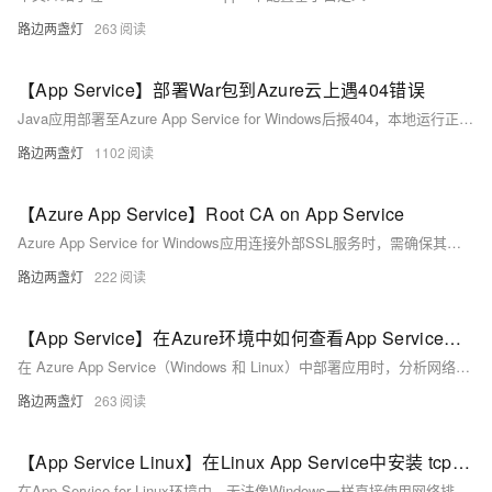
路边两盏灯
263
【App Service】部署War包到Azure云上遇404错误
Java应用部署至Azure App Service for Windows后报404，本地运行正常。经排查，日志提示类文件版本不兼容：应用由Java 17（class file version 61.0）编译，但环境仅支持到Java 11（55.0）。错误根源为Java版本不匹配。调整App Service的Java版本至17后问题解决，成功访问接口。
路边两盏灯
1102
【Azure App Service】Root CA on App Service
Azure App Service for Windows应用连接外部SSL服务时，需确保其证书由受信任的根CA颁发。多租户环境下无法修改根证书，但ASE（单租户）可加载自定义CA证书。若遇证书信任问题，可更换为公共CA证书或将应用部署于ASE并导入私有CA证书。通过Kudu的PowerShell（Windows）或SSH（Linux）可查看当前受信任的根证书列表。
路边两盏灯
222
【App Service】在Azure环境中如何查看App Service实例当前的网络连接情况呢？
在 Azure App Service（Windows 和 Linux）中部署应用时，分析网络连接状态是排查异常、验证端口监听及确认后端连接的关键。本文介绍如何在 Linux 环境中使用 `netstat` 命令查看特定端口（如 443、3306、6380）的连接情况，并解析输出结果。同时说明在 Windows App Service 中 `netstat` 被禁用的情况下，如何通过门户抓包等替代方法进行网络诊断。内容涵盖命令示例、操作步骤及附录说明，帮助开发者快速掌握云环境中的网络分析技巧。
路边两盏灯
263
【App Service Linux】在Linux App Service中安装 tcpdump 并抓取网络包
在App Service for Linux环境中，无法像Windows一样直接使用网络排查工具抓包。本文介绍了如何通过TCPDUMP在Linux环境下抓取网络包，包括SSH进入容器、安装tcpdump、执行抓包命令及下载分析文件的完整操作步骤。