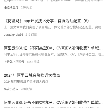
路边两盏灯
526
《仿盒马》app开发技术分享-- 首页活动配置（5）
上一篇文章中我们实现了项目端云一体化首页部分模块动态配置，实现了对模块模块的后端控制显示和隐藏，这能让我们的app更加的灵活，也能应对更多的情况。现在我们来对配置模块进行完善，除了已有的模块以外，我们还有一些banner ，活动入口等模块，这些模块的数据并不多，所以我们也归纳到配置中去实现。并且我们在配置表中添加了一些不同的id，我们只需要根据相对应的id 去查询对应的表就可以了
uuraaig4ala36
213
阿里云SSL证书不同类型DV、OV和EV如何收费？单域名和通配符SSL价格整理
阿里云SSL证书提供免费和收费版本，涵盖DV、OV、EV多种类型。收费证书品牌包括DigiCert、GlobalSign等，价格从238元/年起。免费SSL证书由Digicert提供，单域名有效3个月，每个实名主体每年可领取20个。具体价格和详情见阿里云SSL官方页面。
上云就上阿狸云
1448
2024年阿里云域名热搜词大盘点
2024年阿里云域名热搜词大盘点
码农小达人
700
阿里云SSL证书不同类型DV、OV和EV如何收费？单域名和通配符SSL价格整理