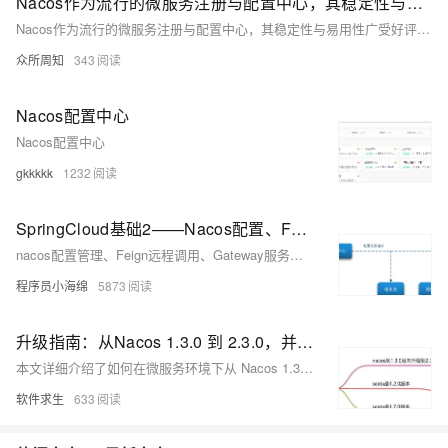
Nacos作为流行的微服务注册与配置中心，其稳定性与易用性广受好评
Nacos作为流行的微服务注册与配置中心，其稳定性与易用性广受好评。然而，“客户端不发送心跳检测”是使用中常见的问题之一。本文详细探讨了该问题的原因及解决方法，包括检查客户端配置、网络连接、日志、版本兼容性、心跳检测策略、服务实例注册状态、重启应用及环境变量等步骤，旨在帮助开发者快速定位并解决问题，确保服务正常运行。
众所周知
343
Nacos配置中心
Nacos配置中心
gkkkkk
1232
SpringCloud基础2——Nacos配置、Feign、Gateway
nacos配置管理、Feign远程调用、Gateway服务网关
程序员小海绵
5873
升级指南：从Nacos 1.3.0 到 2.3.0，并兼容 Seata 的鉴权配置
本文详细介绍了如何在微服务环境下从 Nacos 1.3.0 升级到 2.3.0，并确保 Seata 各版本的兼容性。作者小米分享了升级过程中的关键步骤，包括备份配置、更新鉴权信息及验证测试等，并解答了常见问题。通过这些步骤，可以帮助读者顺利完成升级并提高系统的安全性与一致性。
软件求生
633