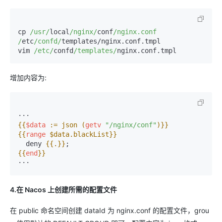
cp 
/usr/
local
/nginx/
conf
/nginx.conf 
/
etc
/confd/
templates/nginx.conf.tmpl

vim 
/etc/
confd
/templates/
nginx.conf.tmpl
增加内容为:
{{
$data
:
= json (
getv
"/nginx/conf"
)}}
{{
range
 $data.blackList}}
  deny 
{{.}}
{{
end
}}
···
4.在 Nacos 上创建所需的配置文件
在 public 命名空间创建 dataId 为 nginx.conf 的配置文件，grou