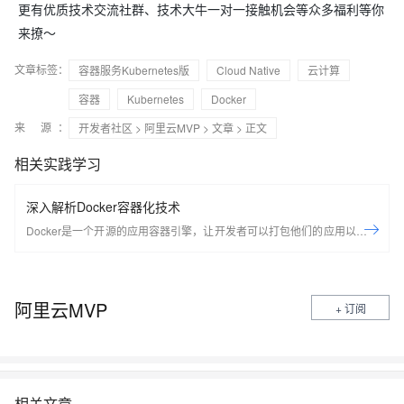
更有优质技术交流社群、技术大牛一对一接触机会等众多福利等你
来撩～
文章标签：
容器服务Kubernetes版
Cloud Native
云计算
容器
Kubernetes
Docker
来 源：
开发者社区
>
阿里云MVP
>
文章
> 正文
相关实践学习
深入解析Docker容器化技术
Docker是一个开源的应用容器引擎，让开发者可以打包他们的应用以及依
赖包到一个可移植的容器中，然后发布到任何流行的Linux机器上，也可以
实现虚拟化，容器是完全使用沙箱机制，相互之间不会有任何接口。
Docker是世界领先的软件容器平台。开发人员利用Docker可以消除协作编
阿里云MVP
+ 订阅
码时“在我的机器上可正常工作”的问题。运维人员利用Docker可以在隔离
容器中并行运行和管理应用，获得更好的计算密度。企业利用Docker可以
构建敏捷的软件交付管道，以更快的速度、更高的安全性和可靠的信誉为
Linux和Windows Server应用发布新功能。 在本套课程中，我们将全面的
讲解Docker技术栈，从环境安装到容器、镜像操作以及生产环境如何部署
相关文章