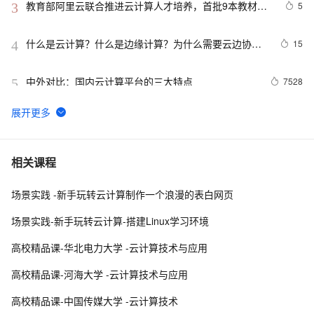
教育部阿里云联合推进云计算人才培养，首批9本教材出
5
3
版
什么是云计算？什么是边缘计算？为什么需要云边协
15
4
同？
中外对比：国内云计算平台的三大特点
7528
5
🚀 阿里云计算巢一键部署 OpenManus 社区版：释放 AI 
12
6
生产力的终极解决方案
云计算|OpenStack|社区版OpenStack安装部署文档（十
9
7
相关课程
三--- 自制镜像---Linux和Windows镜像）
场景实践 -新手玩转云计算制作一个浪漫的表白网页
云计算人工智能服务（阿里）|学习笔记
15
8
场景实践-新手玩转云计算-搭建Linux学习环境
「云计算」什么是不可变的基础设施？
6
9
高校精品课-华北电力大学 -云计算技术与应用
阿里云计算巢 x MemVerge | 大内存云上联合解决方案速
7
10
高校精品课-河海大学 -云计算技术与应用
览
高校精品课-中国传媒大学 -云计算技术