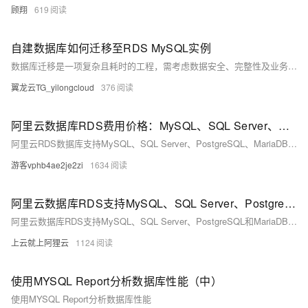
顾翔
619
自建数据库如何迁移至RDS MySQL实例
数据库迁移是一项复杂且耗时的工程，需考虑数据安全、完整性及业务中断影响。使用阿里云数据传输服务DTS，可快速、平滑完成迁移任务，将应用停机时间降至分钟级。您还可通过全量备份自建数据库并恢复至RDS MySQL实例，实现间接迁移上云。
翼龙云TG_yilongcloud
376
阿里云数据库RDS费用价格：MySQL、SQL Server、PostgreSQL和MariaDB引擎收费标准
阿里云RDS数据库支持MySQL、SQL Server、PostgreSQL、MariaDB，多种引擎优惠上线！MySQL倚天版88元/年，SQL Server 2核4G仅299元/年，PostgreSQL 227元/年起。高可用、可弹性伸缩，安全稳定。详情见官网活动页。
游客vphb4ae2je2zi
1634
阿里云数据库RDS支持MySQL、SQL Server、PostgreSQL和MariaDB引擎
阿里云数据库RDS支持MySQL、SQL Server、PostgreSQL和MariaDB引擎，提供高性价比、稳定安全的云数据库服务，适用于多种行业与业务场景。
上云就上阿狸云
1124
使用MYSQL Report分析数据库性能（中）
使用MYSQL Report分析数据库性能