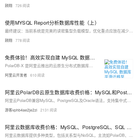
顾翔
726
使用MYSQL Report分析数据库性能（上）
最终建议：当前系统是完美的读密集型负载模型，优化重点应放在减少行读取量和提高数据定位效率。通过索引优化、分区策略和内存缓存，预期可降低30%的CPU负载，同时保持100%的缓冲池命中率。建议每百万次查询后刷新统计信息以持续优化
顾翔
778
免费体验！高效实现自建 MySQL 数据库平滑迁移至 PolarDB-X
PolarDB-X 是阿里云推出的云原生分布式数据库，支持PB级存储扩展、高并发访问与数据强一致，助力企业实现MySQL平滑迁移。现已开放免费体验，点击即享高效、稳定的数据库升级方案。
阿里云开发者
610
阿里云PolarDB云原生数据库收费价格：MySQL和PostgreSQL详细介绍
阿里云PolarDB兼容MySQL、PostgreSQL及Oracle语法，支持集中式与分布式架构。标准版2核4G年费1116元起，企业版最高性能达4核16G，支持HTAP与多级高可用，广泛应用于金融、政务、互联网等领域，TCO成本降低50%。
游客vphb4ae2je2zi
2131
阿里云数据库收费价格：MySQL、PostgreSQL、SQL Server和MariaDB引擎费用整理
阿里云数据库提供多种类型，包括关系型与NoSQL，主流如PolarDB、RDS MySQL/PostgreSQL、Redis等。价格低至21元/月起，支持按需付费与优惠套餐，适用于各类应用场景。