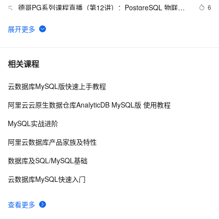
德哥PG系列课程直播（第12讲）：PostgreSQL 物联网
6
5
最佳实践
PostgreSQL 11 新特性解读 : Initdb/Pg_resetwal支持修
12
6
改WAL文件大小
通过rinetd实现端口转发，同时访问阿里云RDS的内外网
3
7
相关课程
云数据库MySQL版快速上手教程
PostgreSQL 如何高效解决 按任意字段分词检索的问题 - 
5
8
case 1
阿里云云原生数据仓库AnalyticDB MySQL版 使用教程
PostgreSQL教程（一）：从头开始
4
9
MySQL实战进阶
2 PostgreSQL 物理，逻辑，进程结构以及系统表系统函
6
10
阿里云数据库产品家族及特性
数|学习笔记
数据库及SQL/MySQL基础
云数据库MySQL快速入门
查看更多