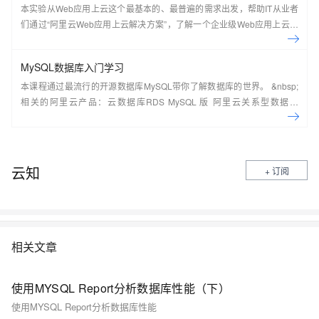
本实验从Web应用上云这个最基本的、最普遍的需求出发，帮助IT从业者
们通过“阿里云Web应用上云解决方案”，了解一个企业级Web应用上云的
常见架构，了解如何构建一个高可用、可扩展的企业级应用架构。
MySQL数据库入门学习
本课程通过最流行的开源数据库MySQL带你了解数据库的世界。 &nbsp;
相关的阿里云产品：云数据库RDS MySQL 版 阿里云关系型数据库
RDS（Relational Database Service）是一种稳定可靠、可弹性伸缩的在
线数据库服务，提供容灾、备份、恢复、迁移等方面的全套解决方案，彻
底解决数据库运维的烦恼。 了解产品详
情:&nbsp;https://www.aliyun.com/product/rds/mysql&nbsp;
云知
+ 订阅
相关文章
使用MYSQL Report分析数据库性能（下）
使用MYSQL Report分析数据库性能