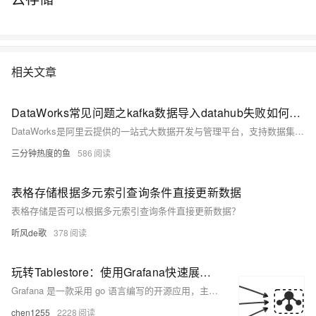
相关文章
DataWorks常见问题之kafka数据导入datahub失败如何解决
DataWorks是阿里云提供的一站式大数据开发与管理平台，支持数据集成、数据开发、数据治理等功能；在本汇总中，我们梳理了DataWorks产品在使用过程中经常遇到的问题及解答，以助用户在数据处理和分析工作中提高效率，降低难度。
三分钟热度的鱼
586
表格存储根据多元索引查询条件直接更新数据
表格存储是否可以根据多元索引查询条件直接更新数据？
听风de歌
378
玩转Tablestore：使用Grafana快速展示时序数据
Grafana 是一款采用 go 语言编写的开源应用，主要用于大规模指标数据的可视化展现，是网络架构和应用分析中最流行的时序数据展示工具，可以通过将采集的数据查询然后可视化的展示，实现报警通知；Grafana拥有丰富的数据源，官方支持以下数据源:Graphite，Elasticsearch，InfluxDB，Prometheus，Cloudwatch，MySQ
chen1255
2228