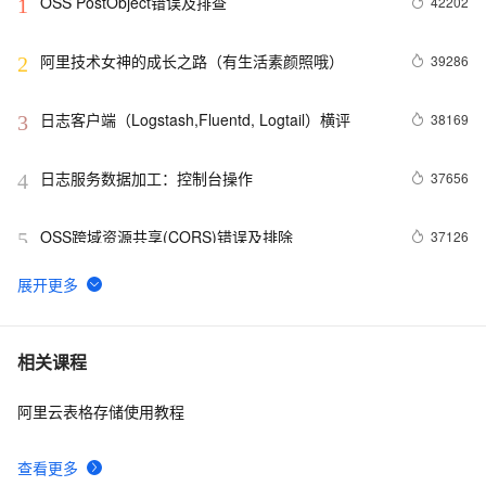
OSS PostObject错误及排查
42202
1
阿里技术女神的成长之路（有生活素颜照哦）
39286
2
日志客户端（Logstash,Fluentd, Logtail）横评
38169
3
日志服务数据加工：控制台操作
37656
4
OSS跨域资源共享(CORS)错误及排除
37126
5
开放分布式追踪（OpenTracing）入门与 Jaeger 实
33762
6
现
使用阿里云极速型NAS构建高可用的GitLab
32052
7
相关课程
阿里云表格存储使用教程
使用日志服务LogHub替换Kafka
25895
8
查看更多
日志服务与SIEM集成方案实战（二）：syslog篇
24501
9