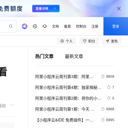
文档
备案
控制台
注册
登录
个人
积分
发布
验
作计划
器
AI 活动
专业服务
服务伙伴合作计划
开发者社区
加入我们
产品动态
服务平台百炼
阿里云 OPC 创新助力计划
热门文章
最新文章
一站式生成采购清单，支持单品或批量购买
io：打造专属 AI 语音助手
S产品伙伴计划（繁花）
峰会
CS
造的大模型服务与应用开发平台
一句话生成原生可编辑精美 PPT 文稿
AI 生产力先锋
Al MaaS 服务伙伴赋能合作
域名
博文
Careers
至高可申请百万元
Qwen3.8-Max 模型上线
看
开启高性价比 AI 编程新体验
弹性可伸缩的云计算服务
Qwen-Audio-3.0-Realtime 端到端实时语音角色扮演
输入一句话想法, 轻松生成专业的 PPT
先锋实践拓展 AI 生产力的边界
Token 补贴，五大权
计划
海大会
伙伴信用分合作计划
商标
问答
社会招聘
阿里小程序云周刊第3期：阿里小
8809
益加速 OPC 成功
eek-V4-Pro
SS
一键部署幻兽帕鲁游戏服务器
飞天发布时刻
HOT
Open Search 向量检索版支
划
备案
电子书
校园招聘
程序云技术沙龙 - 北京站
pSeek-V4-Pro
视频创作，一键激活电商全链路生产力
稳定、安全、高性价比、高性能的云存储服务
一键购买专属联机服务器，轻松开启游戏
所见，即是所愿
持视频检索 Pipeline 功能
更多支持
阿里小程序云周刊第4期：独家揭秘：
7
划
公司注册
镜像站
视频生成
语音识别与合成
阿里小程序的一云多端
专属 QwenPaw
漫剧工坊：一站式动画创作平台
AI 实训营
HOT
应用身份服务 (IDaaS)
阿里小程序云周刊第2期：将你的小程
5
合作伙伴培训与认证
划
上云迁移
站生成，高效打造优质广告素材
全接入的云上超级电脑
从聊天伙伴进化为能主动干活的本地数字员工
快速生产连贯的高质量长漫剧
从基础到进阶，Agent 创客手把手教你
OpenClaw 管理能力上线
序案例分享出来吧
版权
lScope
我要反馈
e-1.1-T2V
Qwen3-TTS-Flash
阿里小程序云周刊第1期：今天 你
6968
查询合作伙伴
n Alibaba Cloud ISV 合作
代维服务
建企业门户网站
10 分钟搭建微信、支付宝小程序
MaxCompute MaxFrame 提
开通小程序云应用了吗?
畅细腻的高质量视频
离线语音合成大模型，多语言方言自适应，低延迟高稳定
创新加速
【小程序云&IDE 免费插件】一键
ope
登录合作伙伴管理后台
6995
我要建议
站，无忧落地极速上线
以可视化方式快速构建移动和 PC 门户网站
国内短信简单易用，安全可靠，秒级触达，全球覆盖200+国家和地区。
高效部署网站，快速应用到小程序
供自动弹性内存功能
开发部署 实现一云多端的业务战