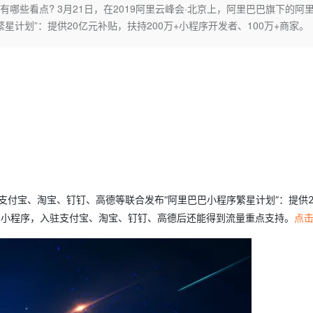
Deepseek-v4-pro
HappyHors
哪些看点? 3月21日，在2019阿里云峰会·北京上，阿里巴巴旗下的阿
同享
万小智 AI 建站低至 15元/月
Qoder CN
AI 短剧/漫剧
云原生数据库 
快递物流查询
WordPress
成为服务伙
高校合作
计划”：提供20亿元补贴，扶持200万+小程序开发者、100万+商家。
点，立即开启云上创新
覆盖公网/内网、递归/权威、移动APP等全场景解析服务
送.CN域名，送备案服务码
基于千问大模型等，支持代码智能生成、研发智能问答
AI助力短剧
态智能体模型
旗舰 MoE 大模型，百万上下文与顶尖推理能力
图生视频，流
Ubuntu
服务生态伙伴
云工开物
企业应用
Works
Night Plan 支持 Qwen 3.8-Max
云原生大数据计算服务 MaxCompute
AI 办公
容器服务 Kub
NEW
GLM-5.2
Wan2.7-T
Red Hat
30+ 款产品免费体验
Data Agent 驱动的一站式 Data+AI 开发治理平台
夜间 5 折，Qwen/Meoo/TokenPlan 客户专享
面向分析的企业级SaaS模式云数据仓库
AI智能应用
提供一站式管
科研合作
视觉 Coding、空间感知、多模态思考等全面升级
1M上下文，专为长程任务能力而生
ERP
堂（旗舰版）
SUSE
智能客服
CRM
防护产品
2个月
自动承接线索
建站小程序
OA 办公系统
AI 应用构建
大模型原生
力提升
财税管理
模板建站
Qoder
大模型服务平台百炼-应用模版
HOT
NEW
面向真实软件
个人版上线、团队版降价；千问3.8-Max首发发尝鲜
丰富多元化的应用模版和解决方案
400电话
定制建站
、支付宝、淘宝、钉钉、高德等联合发布“阿里巴巴小程序繁星计划”：提供2
万有无界
大模型服务平台百炼-智能体
方案
广告营销
模板小程序
星”的小程序，入驻支付宝、淘宝、钉钉、高德后还能得到流量重点支持。
点
的模型效果
灵活可视化地构建企业级 Agent
定制小程序
秒悟
人工智能平台 PAI
APP 开发
云端极速 AI 
新一代 AI 视频生成模型，深度适配广告营销等场景
AI Native 的算法工程平台，一站式完成建模、训练、推理服务部署
建站系统