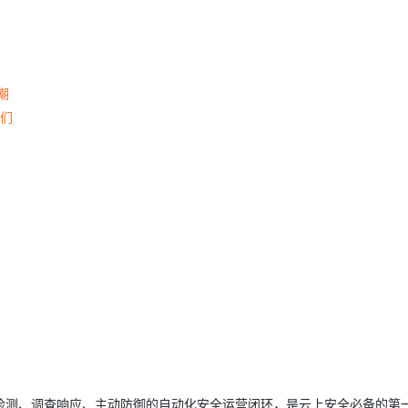
潮
我们
检测、调查响应、主动防御的自动化安全运营闭环，是云上安全必备的第