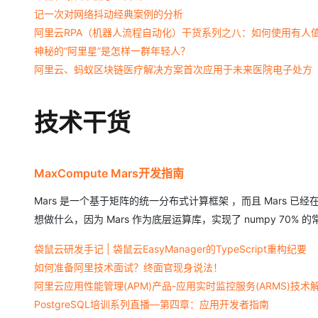
记一次对网络抖动经典案例的分析
阿里云RPA（机器人流程自动化）干货系列之八：如何使用有人
神秘的“阿里星”是怎样一群年轻人？
阿里云、蚂蚁区块链医疗解决方案首次应用于未来医院电子处方
技术干货
MaxCompute Mars开发指南
Mars 是一个基于矩阵的统一分布式计算框架 ，而且 Mars 已经
想做什么，因为 Mars 作为底层运算库，实现了 numpy 70%
袋鼠云研发手记 | 袋鼠云EasyManager的TypeScript重构纪要
如何准备阿里技术面试？终面官现身说法！
阿里云应用性能管理(APM)产品-应用实时监控服务(ARMS)技术
PostgreSQL培训系列直播—第四章：应用开发者指南