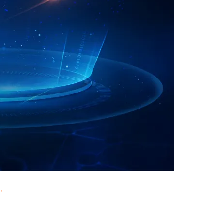
AI 应用
10分钟微调：让0.6B模型媲美235B模
多模态数据信
型
依托云原生高可用架构,实现Dify私有化部署
用1%尺寸在特定领域达到大模型90%以上效果
一个 AI 助手
超强辅助，Bol
即刻拥有 DeepSeek-R1 满血版
在企业官网、通讯软件中为客户提供 AI 客服
多种方案随心选，轻松解锁专属 DeepSeek
儿