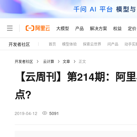
大模型
产品
解决方案
权益
定价
开发者社区
首页
模型体验
探索云世界
问产品
动手实
大模型
产品
解决方案
权益
定价
云市场
伙伴
服务
了解阿里云
精选产品
精选解决方案
普惠上云
产品定价
精选商城
成为销售伙伴
售前咨询
为什么选择阿里云
千问AI平台
开发者社区
云计算
文章
正文
了解云产品的定价详情
大模型服务平台百炼
千问办公，解锁你的工作
普惠上云 官方力荐
分销伙伴
在线服务
网站建设
什么是云计算
大
【云周刊】第214期：阿
大模型服务与应用平台
企业级Agent产品，直接
云服务器38元/年起，超
咨询伙伴
多端小程序
技术领先
云上成本管理
售后服务
轻量应用服务器
Agency Agents：拥
官方推荐返现计划
大模型
精选产品
精选解决方案
Salesforce 国际版订阅
稳定可靠
点?
管理和优化成本
推荐新用户得奖励，单订单
销售伙伴合作计划
自助服务
友盟天域
安全合规
人工智能与机器学习
AI
文本生成
云数据库 RDS
HappyHorse 打造一
云工开物
无影生态合作计划
在线服务
观测云
分析师报告
高校专属算力普惠，学生认
计算
互联网应用开发
2019-04-12
5091
Qwen3.8-Max
HOT
Salesforce On Alibaba C
工单服务
Tuya 物联网平台阿里云
研究报告与白皮书
人工智能平台 PAI
快速拥有专属 OpenClaw
大模
Consulting Partner 合
大数据
容器
智能体时代全能旗舰模型
免费试用
短信专区
一站式AI开发、训练和推
蓝凌 OA
AI 大模型销售与服务生
现代化应用