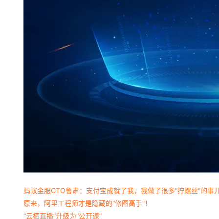
大模型解决方案
迁移与运维管理
快速部署 Dify，高效搭建 
专有云
10 分钟在聊天系统中增加
蚂蚁金服CTO鲁肃：支付宝成就了我，我做了很多“拧螺丝”的事
原来，阿里工程师才是隐藏的“修图高手”！
“云栖直播”升级为“公开课”