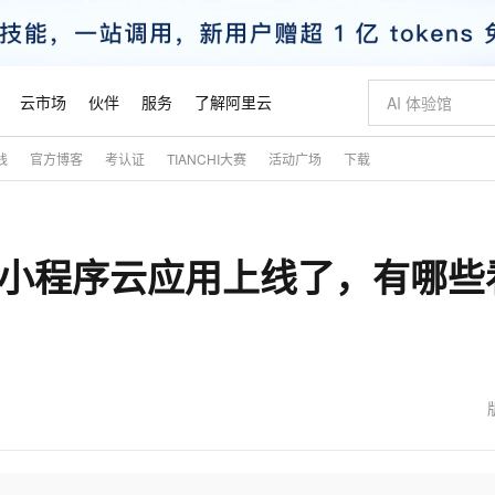
云市场
伙伴
服务
了解阿里云
践
官方博客
考认证
TIANCHI大赛
活动广场
下载
AI 特惠
数据与 API
成为产品伙伴
企业增值服务
最佳实践
价格计算器
AI 场景体
基础软件
产品伙伴合
阿里云认证
市场活动
配置报价
大模型
自助选配和估算价格
新方式
睿译宝，AI翻译排版一步到位
智启 AI 普惠权益
产品生态集成认证中心
企业支持计划
云上春晚
域名与网站
千问官方 MaaS 平台，为开发者和 Agent 而生，新用户赠送 1 亿 + tokens 额度
Qwen Aud
AI Coding
阿里云Maa
2026 阿里云
云服务器 E
为企业打
数据集
Windows
大模型认证
模型
NEW
NEW
里小程序云应用上线了，有哪些
交付可用成果
值低价云产品抢先购
上传文档即自动完成翻译和格式还原
至高享 1亿+免费 tokens，加速 Al 应用落地
提供智能易用的域名与建站服务
智能编程，一键
安全可靠、
产品生态伙伴
专家技术服务
云上奥运之旅
弹性计算合作
阿里云中企出
手机三要素
宝塔 Linux
全部认证
价格优势
有专属领域专家
GLM-5.2：长任务时代开源旗舰模型
阿里云 OPC 创新助力计划
千问大模型
即刻拥有 DeepS
AI 电商营销
对象存储 O
大模型
产品生态伙伴工作台
企业增值服务台
云栖战略参考
云存储合作计
云栖大会
身份实名认证
CentOS
训练营
推动算力普惠，释放技术红利
最高返9万
多领域专家智能体,一键组建 AI 虚拟交付团队
快速构建应用程序和网站，即刻迈出上云第一步
至高百万元 Token 补贴，加速一人公司成长
多元化、高性能、安全可靠的大模型服务
真正可用的 1M 上下文,一次完成代码全链路开发
轻松解锁专属 Dee
从图文生成到
云上的中国
数据库合作计
活动全景
短信
Docker
图片和
站式影视创作平台
Hermes Agent，打造自进化智能体
Token Plan 模型订阅计划
数字证书管理服务（原SSL证书）
5 分钟轻松部署
AI 广告创作
无影云电脑
企业成长
NEW
信息公告
看见新力量
云网络合作计
OCR 文字识别
JAVA
证享300元代金券
可视化编排打通从文字构思到成片全链路闭环
全托管，含MySQL、PostgreSQL、SQL Server、MariaDB多引擎
自主进化，持久记忆，越用越聪明
Qwen3.8-Max 首发尝鲜，限时加量 10 倍，夜间低至2折
实现全站HTTPS，呈现可信的WEB访问
图文、视频一
随时随地安
魔搭 Mode
Kimi-K3
HappyHors
NEW
loud
服务实践
官网公告
金融模力时刻
Salesforce O
版
发票查验
全能环境
Claude Code + GStack 打造工程团队
千问办公，限时限量积分加倍
Qoder
低代码高效构
AI 建站
短信服务
型
NEW
作计划
Kimi 最新旗舰模型，长程编程与推理利器
让文字生成流
计划
创新中心
魔搭 ModelSc
健康状态
理服务
让AI从“聊天伙伴”进化为能干活的“数字员工”
安装技能 GStack，拥有专属 AI 工程团队
你的AI工作搭子，覆盖日常办公高频场景
面向真实软件的智能体编程平台
0 代码专业建
客户案例
天气预报查询
操作系统
态合作计划