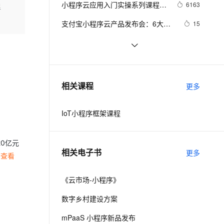
安全
小程序云应用入门实操系列课程第
我要投诉
e-1.1-I2V
Cosyvoice-V3-Flash
6163
里
PolarDB
上云场景组合购
Milvus 弹性伸缩功能新增节
略
伴
一讲 - 云应用的价值
漫剧创作，剧本、分镜、视频高效生成
100%兼容MySQL、PostgreSQL，兼容Oracle，支持集中和分布式
覆盖90%+业务场景，专享组合折扣价
点支持范围
畅自然，细节丰富
高表现力语音合成大模型，语音克隆听感自然
VPN
支付宝小程序云产品发布会：6大产
15
品20项亮点全揭秘
ernetes 版 ACK
云聚AI 严选权益
AI 原生数据库服务发布
SSL 证书
【微信小程序7】云开发中实时聊天系
3
2V
Fun-ASR
，一键激活高效办公新体验
理容器应用的 K8s 服务
精选AI产品，从模型到应用全链提效
Agent 数据网关
统的实现方法
文戏情感细腻自然，动作戏激烈拳拳到肉，实现更强表演能力
支持中英文自由切换，具备更强的噪声鲁棒性
堡垒机
微信小程序订阅消息:用云服务编写订
6
AI 用量加速计划
云原生数据库 PolarDB
阅消息超详细描述
防火墙
、识别商机，让客服更高效、服务更出色。
【小程序云七天学习训练营】Day3
新老同享，达量后返
Agentic Database 发布
2
相关课程
更多
主机安全
应用
IoT小程序框架课程
千问办公
NEW
AI 应用及服务市场
的智能体编程平台
一站式AI生产力平台
0亿元
AI 应用
伶鹊
相关电子书
更多
击查看
企业级人与Agent协作平台，接入和调度多个数字员工
智能客服平台，对话机器人、对话分析、智能外呼
大模型
大模型服务平台百炼 - 全妙
《云市场-小程序》
自然语言处理
应用创作平台
多模态内容创作工具，已接入 DeepSeek
数字乡村建设方案
数据标注
机器学习
mPaaS 小程序新品发布