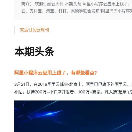
存储
天池大赛
Qwen3.7-Plus
简介：
欢迎订阅云周刊 本期头条 阿里小程序云应用上线了，有
云解析DNS
解决方案免费试用 新老
电子合同
云、支付宝、淘宝、钉钉、高德等联合发布“阿里巴巴小程序繁星
最高领取价值200元试用
能看、能想、能动手的多模
安全
网络与CDN
AI 算法大赛
畅捷通
大数据开发治理平台 Data
AI 产品 免费试用
网络
安全
云开发大赛
Qwen3-VL-Plus
Tableau 订阅
1亿+ 大模型 tokens 和 
欢迎订阅云周刊
可观测
入门学习赛
中间件
AI空中课堂在线直播课
云防火墙
140+云产品 免费试用
上云与迁云
云原生的云上边界网络安全
产品新客免费试用，最长1
数据库
本期头条
生态解决方案
大模型服务
企业出海
大模型ACA认证体验
大数据计算
助力企业全员 AI 认知与能
行业生态解决方案
千问AI平台-Token Plan
政企业务
媒体服务
阿里小程序云应用上线了，有哪些看点?
开发者生态解决方案
企业服务与云通信
3月21日，在2019阿里云峰会·北京上，阿里巴巴旗下的阿里云
千问AI平台-模型体验
AI 开发和 AI 应用解决
补贴，扶持200万+小程序开发者、100万+商家。凡入选“超
在线体验全尺寸、多种模态
域名与网站
Happy 系列大模型
终端用户计算
Serverless
开发工具