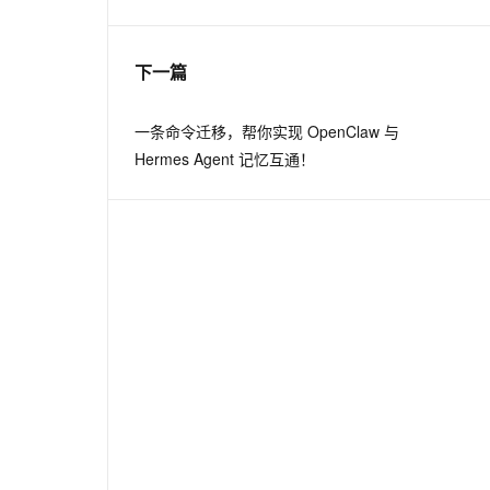
息提取
与 AI 智能体进行实时音视频通话
下一篇
从文本、图片、视频中提取结构化的属性信息
构建支持视频理解的 AI 音视频实时通话应用
t.diy 一步搞定创意建站
构建大模型应用的安全防护体系
一条命令迁移，帮你实现 OpenClaw 与
通过自然语言交互简化开发流程,全栈开发支持
通过阿里云安全产品对 AI 应用进行安全防护
Hermes Agent 记忆互通！