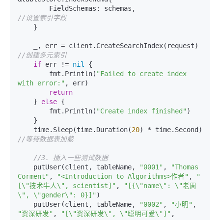
        FieldSchemas: schemas,           
//设置索引字段
    }

    _, err = client.C
//创建多元索引
if
 err != 
nil
 {

        fmt.Println(
"Failed to create index 
with error:"
, err)

return
    } 
else
 {

        fmt.Println(
"Create index finished"
)

    }

    time.Sleep(time.Duration(
20
) * time.
//等待数据表加载
//3. 插入一些测试数据
    putUser(client, tableName, 
"0001"
, 
"Thomas 
Corment"
, 
"<Introduction to Algorithms>作者"
, 
"
[\"技术牛人\", scientist]"
, 
"[{\"name\": \"老周
\", \"gender\": 0}]"
)

    putUser(client, tableName, 
"0002"
, 
"小明"
, 
"资深研发"
, 
"[\"资深研发\", \"聪明可爱\"]"
,
