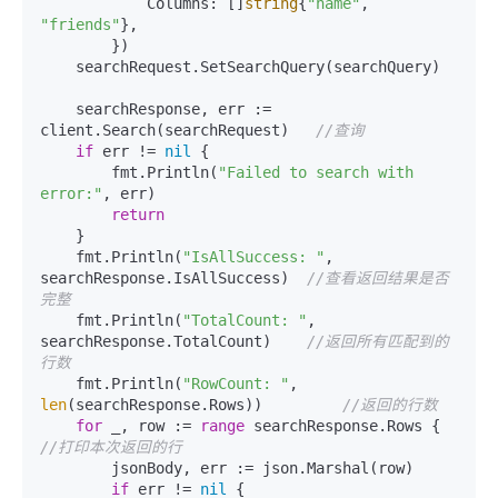
            Columns: []
string
{
"name"
, 
"friends"
},

        })

    searchRequest.SetSearchQuery(searchQuery)

    searchResponse, err := 
client.Search(searchRequest)   
//查询
if
 err != 
nil
 {

        fmt.Println(
"Failed to search with 
error:"
, err)

return
    }

    fmt.Println(
"IsAllSuccess: "
, 
searchResponse.IsAllSuccess)  
//查看返回结果是否
完整
    fmt.Println(
"TotalCount: "
, 
searchResponse.TotalCount)    
//返回所有匹配到的
行数
    fmt.Println(
"RowCount: "
, 
len
(searchResponse.Rows))         
//返回的行数
for
 _, row := 
range
 searchResponse.Row
//打印本次返回的行
        jsonBody, err := json.Marshal(row)

if
 err != 
nil
 {
