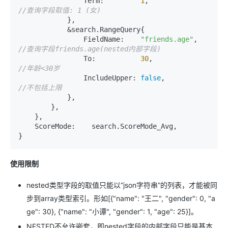
                Term:         
1
,                
//查询字段取值: 1 (女)
            },

            &search.RangeQuery{

                FieldName:    
"friends.age"
,    
//查询字段friends.age(nested内部字段)
                To:           
30
,                
//年龄<30岁
                IncludeUpper: 
false
,            
//不包括上限
            },

        },

    },

    ScoreMode:    search.ScoreMode_Avg,

}
使用限制
nested类型字段的取值只能以“json字符串”的列表，才能被同
步到array类型索引。形如[{"name": "王二", "gender": 0, "a
ge": 30}, {"name": "小谭", "gender": 1, "age": 25}]。
NESTED不允许嵌套，即nested字段的内部字段只能是基本