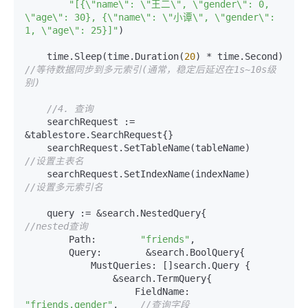
"[{\"name\": \"王二\", \"gender\": 0, 
\"age\": 30}, {\"name\": \"小谭\", \"gender\": 
1, \"age\": 25}]"
)

    time.Sleep(time.Duration(
20
) * time.Secon
//等待数据同步到多元索引(通常，稳定后延迟在1s~10s级
别)
//4. 查询
    searchRequest := 
&tablestore.SearchRequest{}

    searchRequest.SetTableName(tableName)       
//设置主表名
    searchRequest.SetIndexName(indexName)       
//设置多元索引名
    query := &search.NestedQuery{                
//nested查询
        Path:        
"friends"
,

        Query:        &search.BoolQuery{

            MustQueries: []search.Query {

                &search.TermQuery{

                    FieldName:    
"friends.gender"
,    
//查询字段