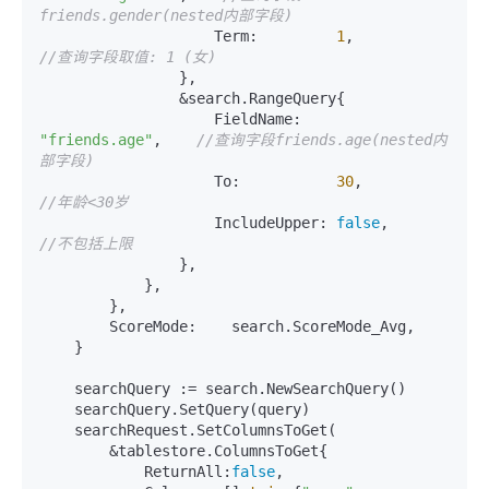
friends.gender(nested内部字段)
                    Term:         
1
,               
//查询字段取值: 1 (女)
                },

                &search.RangeQuery{

                    FieldName:    
"friends.age"
,    
//查询字段friends.age(nested内
部字段)
                    To:           
30
,              
//年龄<30岁
                    IncludeUpper: 
false
,           
//不包括上限
                },

            },

        },

        ScoreMode:    search.ScoreMode_Avg,

    }

    searchQuery := search.NewSearchQuery()

    searchQuery.SetQuery(query)

    searchRequest.SetColumnsToGet(

        &tablestore.ColumnsToGet{

            ReturnAll:
false
,
