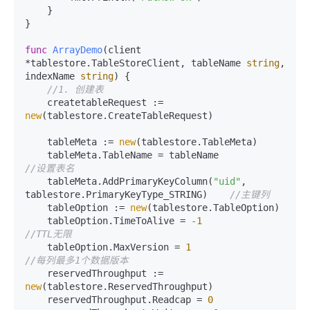
    }

}

func
ArrayDemo
(client 
*tablestore.TableStoreClient, tableName 
string
, 
indexName 
string
)
 {

//1. 创建表
    createtableRequest := 
new
(tablestore.CreateTableRequest)

    tableMeta := 
new
(tablestore.TableMeta)

    tableMeta.TableName = tableName                
//设置表名
    tableMeta.AddPrimaryKeyColumn(
"uid"
, 
tablestore.PrimaryKeyType_STRING)    
//主键列
    tableOption := 
new
(tablestore.TableOption)

    tableOption.TimeToAlive = 
-1
//TTL无限
    tableOption.MaxVersion = 
1
//每列最多1个数据版本
    reservedThroughput := 
new
(tablestore.ReservedThroughput)

    reservedThroughput.Readcap = 
0