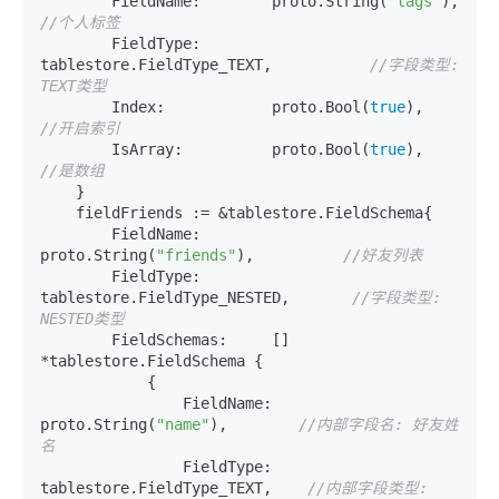
        FieldName:        proto.String(
"tags"
),   
//个人标签
        FieldType:        
tablestore.FieldType_TEXT,           
//字段类型: 
TEXT类型
        Index:            proto.Bool(
true
),       
//开启索引
        IsArray:          proto.Bool(
true
),       
//是数组
    }

    fieldFriends := &tablestore.FieldSchema{

        FieldName:        
proto.String(
"friends"
),          
//好友列表
        FieldType:        
tablestore.FieldType_NESTED,       
//字段类型: 
NESTED类型
        FieldSchemas:     [] 
*tablestore.FieldSchema {

            {

                FieldName:    
proto.String(
"name"
),        
//内部字段名: 好友姓
名
                FieldType:    
tablestore.FieldType_TEXT,    
//内部字段类型: 