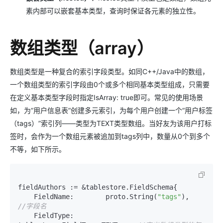
素内部可以嵌套基本类型，查询时保证各元素的独立性。
数组类型（array）
数组类型是一种复合的索引字段类型。如同C++/Java中的数组，
一个数组类型的索引字段由0个或多个相同基本类型组成，只需要
在定义基本类型字段时指定IsArray: true即可。常见的使用场景
如，为“用户信息表”创建多元索引，为每个用户创建一个“用户标签
（tags）”索引列——类型为TEXT类型数组。当好友为该用户打标
签时，会作为一个数组元素被追加到tags列中，数量从0个到多个
不等，如下所示。
fieldAuthors := &tablestore.FieldSchema{

    FieldName:        proto.String(
"tags"
),       
//字段名
    FieldType:        