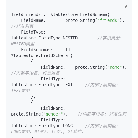
fieldFriends := &tablestore.FieldSchema{

    FieldName:        proto.String(
"friends"
),    
//好友列表
    FieldType:        
tablestore.FieldType_NESTED,       
//字段类型: 
NESTED类型
    FieldSchemas:     [] 
*tablestore.FieldSchema {

        {

            FieldName:    proto.String(
"name"
),   
//内部字段名: 好友姓名
            FieldType:    
tablestore.FieldType_TEXT,    
//内部字段类型: 
TEXT类型
        },

        {

            FieldName:    
proto.String(
"gender"
),    
//内部字段名: 好友性别
            FieldType:    
tablestore.FieldType_LONG,    
//内部字段类型: 
LONG类型, 0(男), 1(女), 2(其他)
        },
