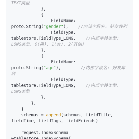
TEXT类型
            },

            {

                FieldName:    
proto.String(
"gender"
),    
//内部字段名: 好友性别
                FieldType:    
tablestore.FieldType_LONG,    
//内部字段类型: 
LONG类型, 0(男), 1(女), 2(其他)
            },

            {

                FieldName:    
proto.String(
"age"
),        
//内部字段名: 好友年
龄
                FieldType:    
tablestore.FieldType_LONG,    
//内部字段类型: 
LONG类型
            },

        },

    }

    schemas = 
append
(schemas, fieldTitle, 
fieldTime, fieldTags, fieldFriends)

    request.IndexSchema = 
&tablestore.IndexSchema{
