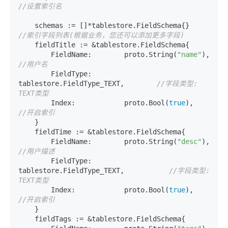
//设置索引名
    schemas := []*tablestore.
//索引字段列表(根据业务，您还可以添加更多字段)
    fieldTitle := &tablestore.FieldSchema{

        FieldName:        proto.String(
"name"
),   
//用户名
        FieldType:        
tablestore.FieldType_TEXT,        
//字段类型: 
TEXT类型
        Index:            proto.Bool(
true
),       
//开启索引
    }

    fieldTime := &tablestore.FieldSchema{

        FieldName:        proto.String(
"desc"
),   
//用户描述
        FieldType:        
tablestore.FieldType_TEXT,           
//字段类型: 
TEXT类型
        Index:            proto.Bool(
true
),       
//开启索引
    }

    fieldTags := &tablestore.FieldSchema{
