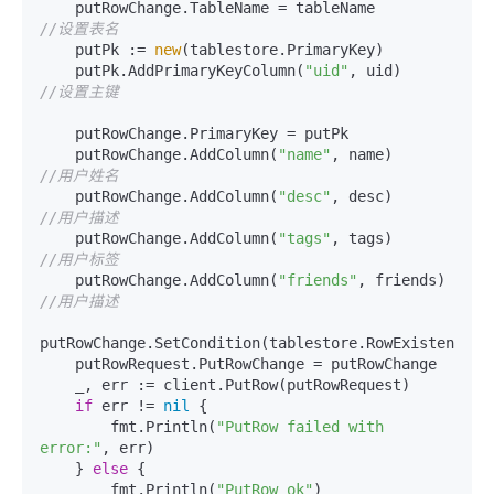
    putRowChange.TableName = ta
//设置表名
    putPk := 
new
(tablestore.PrimaryKey)

    putPk.AddPrimaryKeyColumn(
"uid"
, uid)        
//设置主键
    putRowChange.PrimaryKey = putPk

    putRowChange.AddColumn(
"name"
, name)           
//用户姓名
    putRowChange.AddColumn(
"desc"
, desc)           
//用户描述
    putRowChange.AddColumn(
"tags"
, tags)           
//用户标签
    putRowChange.AddColumn(
"friends"
, friends)  
//用户描述
putRowChange.SetCondition(tablestore.RowExistenceExp
    putRowRequest.PutRowChange = putRowChange

    _, err := client.PutRow(putRowRequest)

if
 err != 
nil
 {

        fmt.Println(
"PutRow failed with 
error:"
, err)

    } 
else
 {

        fmt.Println(
"PutRow ok"
)
