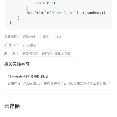
panic
(err)

        }

        fmt.Println(
"Row: "
, 
string
(jsonBody))

    }

}
文章标签：
表格存储
索引
Go
关键词：
array索引
来 源：
开发者社区
>
云存储
>
文章
> 正文
相关实践学习
阿里云表格存储使用教程
表格存储（Table Store）是构建在阿里云飞天分布式系统之上的分布式
NoSQL数据存储服务，根据99.99%的高可用以及11个9的数据可靠性的
标准设计。表格存储通过数据分片和负载均衡技术，实现数据规模与访问
并发上的无缝扩展，提供海量结构化数据的存储和实时访问。 产品详情：
云存储
https://www.aliyun.com/product/ots