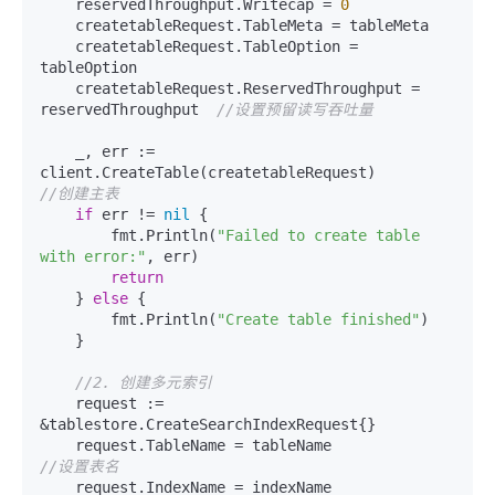
    reservedThroughput.Writecap = 
0
    createtableRequest.TableMeta = tableMeta

    createtableRequest.TableOption = 
tableOption

    createtableRequest.ReservedThroughput = 
reservedThroughput  
//设置预留读写吞吐量
    _, err := 
client.CreateTable(createtableRequest)            
//创建主表
if
 err != 
nil
 {

        fmt.Println(
"Failed to create table 
with error:"
, err)

return
    } 
else
 {

        fmt.Println(
"Create table finished"
)

    }

//2. 创建多元索引
    request := 
&tablestore.CreateSearchIndexRequest{}

    request.TableName = tableName       
//设置表名
    request.IndexName = indexName       