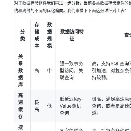
对于数据存储组件我们再进一步分析，当前各类数据存储组件的
线和离线的不同的优化偏向。我们来看下下面这张详细对比表：
存
数
分
储
据
数据访问特
查
类
成
规
征
本
模
关
系
强一致事务
高，支持SQL查
数
高
中
型访问，关
引加速，对复杂条
据
联查询
持较弱。
库
高
低延迟Key-
极高，满足高速Key
速
极
低
Value随机
查询，或者是高速
缓
高
查询
道。
存
搜
多字段联合
高，对复杂条件过