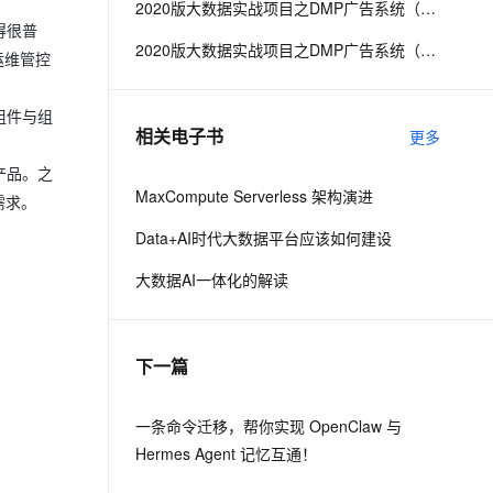
2020版大数据实战项目之DMP广告系统（第二阶段）
得很普
2020版大数据实战项目之DMP广告系统（第五阶段）
息提取
与 AI 智能体进行实时音视频通话
运维管控
从文本、图片、视频中提取结构化的属性信息
构建支持视频理解的 AI 音视频实时通话应用
组件与组
t.diy 一步搞定创意建站
构建大模型应用的安全防护体系
相关电子书
更多
通过自然语言交互简化开发流程,全栈开发支持
通过阿里云安全产品对 AI 应用进行安全防护
产品。之
MaxCompute Serverless 架构演进
需求。
Data+AI时代大数据平台应该如何建设
大数据AI一体化的解读
下一篇
一条命令迁移，帮你实现 OpenClaw 与
Hermes Agent 记忆互通！