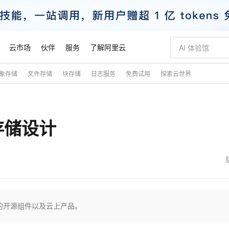
云市场
伙伴
服务
了解阿里云
象存储
文件存储
块存储
日志服务
免费试用
探索云世界
AI 特惠
数据与 API
成为产品伙伴
企业增值服务
最佳实践
价格计算器
AI 场景体
基础软件
产品伙伴合
阿里云认证
市场活动
配置报价
大模型
自助选配和估算价格
步到位
智启 AI 普惠权益
产品生态集成认证中心
企业支持计划
云上春晚
域名与网站
Qwen Audio：打造专属 AI 语音助手
千问官方 MaaS 平台，为开发者和 Agent 而生，新用户赠送 1 亿 + tokens 额度
一句话生成原生
AI Coding
阿里云Maa
2026 阿里云
云服务器 E
为企业打
数据集
Windows
大模型认证
模型
NEW
NEW
存储设计
格式还原
值低价云产品抢先购
至高享 1亿+免费 tokens，加速 Al 应用落地
提供智能易用的域名与建站服务
Qwen-Audio-3.0-Realtime 端到端实时语音角色扮演
输入一句话想法,
智能编程，一键
安全可靠、
产品生态伙伴
专家技术服务
云上奥运之旅
弹性计算合作
阿里云中企出
手机三要素
宝塔 Linux
全部认证
价格优势
开源旗舰模型
即刻拥有 DeepSeek-V4-Pro
阿里云 OPC 创新助力计划
千问大模型
一键部署幻兽
AI 电商营销
对象存储 O
大模型
产品生态伙伴工作台
企业增值服务台
云栖战略参考
云存储合作计
云栖大会
身份实名认证
CentOS
训练营
推动算力普惠，释放技术红利
最高返9万
真正可用的 1M 上下文,一次完成代码全链路开发
快速构建应用程序和网站，即刻迈出上云第一步
轻松解锁专属 DeepSeek-V4-Pro
至高百万元 Token 补贴，加速一人公司成长
多元化、高性能、安全可靠的大模型服务
一键购买专属
从图文生成到
云上的中国
数据库合作计
活动全景
短信
Docker
图片和
自进化智能体
5 分钟轻松部署专属 QwenPaw
Token Plan 模型订阅计划
数字证书管理服务（原SSL证书）
高效搭建 AI
AI 广告创作
无影云电脑
企业成长
NEW
HOT
信息公告
看见新力量
云网络合作计
OCR 文字识别
JAVA
越聪明
证享300元代金券
全托管，含MySQL、PostgreSQL、SQL Server、MariaDB多引擎
Qwen3.8-Max 首发尝鲜，限时加量 10 倍，夜间低至2折
实现全站HTTPS，呈现可信的WEB访问
从聊天伙伴进化为能主动干活的本地数字员工
图文、视频一
随时随地安
魔搭 Mode
Kimi-K3
HappyHors
NEW
loud
服务实践
官网公告
金融模力时刻
Salesforce O
版
发票查验
全能环境
Claude Code + GStack 打造工程团队
千问办公，限时限量积分加倍
Qoder
低代码高效构
AI 建站
短信服务
的开源组件以及云上产品。
型
NEW
作计划
Kimi 最新旗舰模型，长程编程与推理利器
让文字生成流
计划
创新中心
魔搭 ModelSc
健康状态
理服务
让AI从“聊天伙伴”进化为能干活的“数字员工”
安装技能 GStack，拥有专属 AI 工程团队
你的AI工作搭子，覆盖日常办公高频场景
面向真实软件的智能体编程平台
0 代码专业建
客户案例
天气预报查询
操作系统
态合作计划