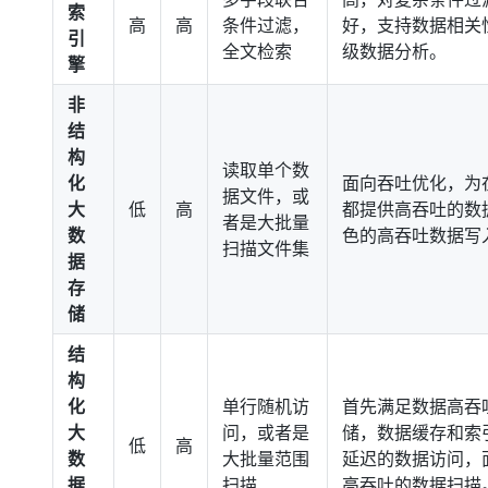
索
高
高
条件过滤，
好，支持数据相关
引
全文检索
级数据分析。
擎
非
结
构
读取单个数
化
面向吞吐优化，为
据文件，或
大
低
高
都提供高吞吐的数
者是大批量
数
色的高吞吐数据写
扫描文件集
据
存
储
结
构
化
单行随机访
首先满足数据高吞
大
问，或者是
储，数据缓存和索
低
高
数
大批量范围
延迟的数据访问，
据
扫描
高吞吐的数据扫描