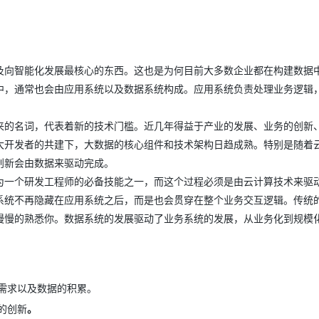
Deepseek-v4-pro
HappyHors
同享
万小智 AI 建站低至 15元/月
Qoder CN
AI 短剧/漫剧
云原生数据库 
快递物流查询
WordPress
成为服务伙
高校合作
点，立即开启云上创新
覆盖公网/内网、递归/权威、移动APP等全场景解析服务
送.CN域名，送备案服务码
基于千问大模型等，支持代码智能生成、研发智能问答
AI助力短剧
态智能体模型
旗舰 MoE 大模型，百万上下文与顶尖推理能力
图生视频，流
Ubuntu
服务生态伙伴
云工开物
企业应用
Works
Night Plan 支持 Qwen 3.8-Max
云原生大数据计算服务 MaxCompute
AI 办公
容器服务 Kub
NEW
GLM-5.2
Wan2.7-T
Red Hat
30+ 款产品免费体验
Data Agent 驱动的一站式 Data+AI 开发治理平台
夜间 5 折，Qwen/Meoo/TokenPlan 客户专享
面向分析的企业级SaaS模式云数据仓库
AI智能应用
提供一站式管
及向智能化发展最核心的东西。这也是为何目前大多数企业都在构建数据
科研合作
视觉 Coding、空间感知、多模态思考等全面升级
1M上下文，专为长程任务能力而生
ERP
中，通常也会由应用系统以及数据系统构成。应用系统负责处理业务逻辑
堂（旗舰版）
SUSE
智能客服
CRM
防护产品
2个月
自动承接线索
来的名词，代表着新的技术门槛。近几年得益于产业的发展、业务的创新
建站小程序
OA 办公系统
AI 应用构建
大模型原生
大开发者的共建下，大数据的核心组件和技术架构日趋成熟。特别是随着
力提升
财税管理
模板建站
创新会由数据来驱动完成。
Qoder
大模型服务平台百炼-应用模版
HOT
NEW
为一个研发工程师的必备技能之一，而这个过程必须是由云计算技术来驱
面向真实软件
个人版上线、团队版降价；千问3.8-Max首发发尝鲜
丰富多元化的应用模版和解决方案
400电话
定制建站
系统不再隐藏在应用系统之后，而是也会贯穿在整个业务交互逻辑。传统
万有无界
大模型服务平台百炼-智能体
方案
广告营销
模板小程序
慢慢的熟悉你。数据系统的发展驱动了业务系统的发展，从业务化到规模
的模型效果
灵活可视化地构建企业级 Agent
定制小程序
秒悟
人工智能平台 PAI
APP 开发
云端极速 AI 
新一代 AI 视频生成模型，深度适配广告营销等场景
AI Native 的算法工程平台，一站式完成建模、训练、推理服务部署
需求以及数据的积累。
建站系统
的创新
。