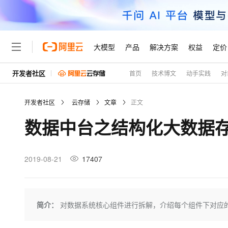
大模型
产品
解决方案
权益
定价
开发者社区
首页
技术博文
动手实践
对
大模型
产品
解决方案
权益
定价
云市场
伙伴
服务
了解阿里云
精选产品
精选解决方案
普惠上云
产品定价
精选商城
成为销售伙伴
售前咨询
为什么选择阿里云
千问AI平台
开发者社区
云存储
文章
正文
了解云产品的定价详情
大模型服务平台百炼
睿译宝，AI翻译排版一
普惠上云 官方力荐
分销伙伴
在线服务
网站建设
什么是云计算
大
数据中台之结构化大数据
大模型服务与应用平台
上传文档即自动完成翻译和
云服务器38元/年起，超
咨询伙伴
多端小程序
技术领先
云上成本管理
售后服务
轻量应用服务器
GLM-5.2：长任务时代
官方推荐返现计划
大模型
精选产品
精选解决方案
Salesforce 国际版订阅
稳定可靠
管理和优化成本
推荐新用户得奖励，单订单
销售伙伴合作计划
2019-08-21
17407
自助服务
友盟天域
安全合规
人工智能与机器学习
AI
文本生成
云数据库 RDS
Hermes Agent，打造
云工开物
无影生态合作计划
在线服务
观测云
分析师报告
自主进化，持久记忆，越用
高校专属算力普惠，学生认
计算
互联网应用开发
Qwen3.8-Max
HOT
Salesforce On Alibaba C
工单服务
Tuya 物联网平台阿里云
研究报告与白皮书
人工智能平台 PAI
快速拥有专属 OpenClaw
简介：
对数据系统核心组件进行拆解，介绍每个组件下对应
大模
Consulting Partner 合
大数据
容器
智能体时代全能旗舰模型
免费试用
短信专区
一站式AI开发、训练和推
蓝凌 OA
AI 大模型销售与服务生
现代化应用