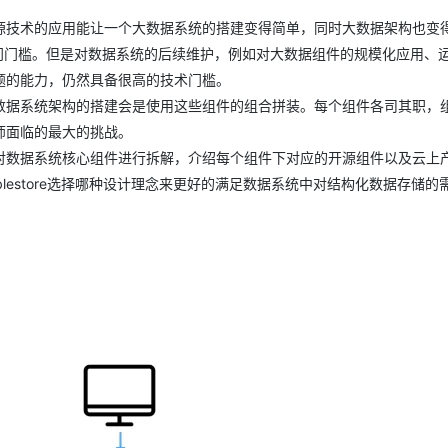
源技术的应用能让一个大数据系统的搭建变得简单，同时大数据架构也变
AI 应用
10分钟微调：让0.6B模型媲美235B模
多模态数据信
入门门槛。但是对数据系统的后续维护，例如对大数据组件的规模化应用、
型
依托云原生高可用架构,实现Dify私有化部署
题的能力，仍然具备很高的技术门槛。
用1%尺寸在特定领域达到大模型90%以上效果
数据系统架构的搭建会是使用这些组件的组合拼装。每个组件各司其职，
一个 AI 助手
超强辅助，Bol
师面临的最大的挑战。
即刻拥有 DeepSeek-R1 满血版
在企业官网、通讯软件中为客户提供 AI 客服
对数据系统核心组件进行拆解，介绍每个组件下对应的开源组件以及云上
多种方案随心选，轻松解锁专属 DeepSeek
lestore选择哪种设计理念来更好的满足数据系统中对结构化数据存储的