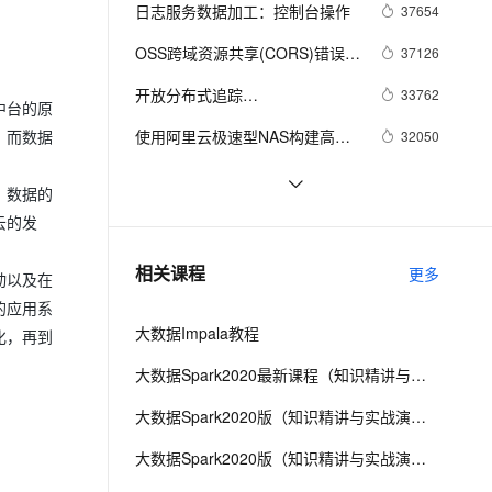
安全
我要投诉
e-1.1-I2V
Cosyvoice-V3-Flash
日志服务数据加工：控制台操作
37654
PolarDB
上云场景组合购
Milvus 弹性伸缩功能新增节
伴
漫剧创作，剧本、分镜、视频高效生成
100%兼容MySQL、PostgreSQL，兼容Oracle，支持集中和分布式
覆盖90%+业务场景，专享组合折扣价
点支持范围
畅自然，细节丰富
高表现力语音合成大模型，语音克隆听感自然
VPN
OSS跨域资源共享(CORS)错误及
37126
排除
ernetes 版 ACK
云聚AI 严选权益
AI 原生数据库服务发布
SSL 证书
开放分布式追踪
2V
Fun-ASR
33762
，一键激活高效办公新体验
理容器应用的 K8s 服务
精选AI产品，从模型到应用全链提效
Agent 数据网关
中台的原
（OpenTracing）入门与 Jaeger 
文戏情感细腻自然，动作戏激烈拳拳到肉，实现更强表演能力
支持中英文自由切换，具备更强的噪声鲁棒性
堡垒机
使用阿里云极速型NAS构建高可
32050
，而数据
实现
AI 用量加速计划
云原生数据库 PolarDB
用的GitLab
防火墙
、识别商机，让客服更高效、服务更出色。
新老同享，达量后返
Agentic Database 发布
使用日志服务LogHub替换Kafka
25895
、数据的
主机安全
应用
《Kafka Stream》调研：一种轻
22436
云的发
量级流计算模式
千问办公
NEW
10分钟精通Nginx访问日志分析统
22263
AI 应用及服务市场
相关课程
更多
动以及在
的智能体编程平台
一站式AI生产力平台
计
的应用系
AI 应用
伶鹊
大数据Impala教程
化，再到
企业级人与Agent协作平台，接入和调度多个数字员工
智能客服平台，对话机器人、对话分析、智能外呼
大模型
大数据Spark2020最新课程（知识精讲与实战演练）第二阶段
大模型服务平台百炼 - 全妙
自然语言处理
大数据Spark2020版（知识精讲与实战演练）第三阶段
应用创作平台
多模态内容创作工具，已接入 DeepSeek
数据标注
大数据Spark2020版（知识精讲与实战演练）第四阶段
机器学习