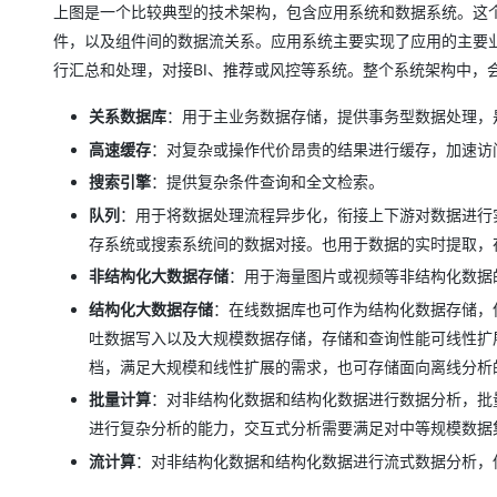
上图是一个比较典型的技术架构，包含应用系统和数据系统。这
件，以及组件间的数据流关系。应用系统主要实现了应用的主要
行汇总和处理，对接BI、推荐或风控等系统。整个系统架构中，
关系数据库
：用于主业务数据存储，提供事务型数据处理，
高速缓存
：对复杂或操作代价昂贵的结果进行缓存，加速访
搜索引擎
：提供复杂条件查询和全文检索。
队列
：用于将数据处理流程异步化，衔接上下游对数据进行
存系统或搜索系统间的数据对接。也用于数据的实时提取，
非结构化大数据存储
：用于海量图片或视频等非结构化数据
结构化大数据存储
：在线数据库也可作为结构化数据存储，
吐数据写入以及大规模数据存储，存储和查询性能可线性扩
档，满足大规模和线性扩展的需求，也可存储面向离线分析
批量计算
：对非结构化数据和结构化数据进行数据分析，批
进行复杂分析的能力，交互式分析需要满足对中等规模数据
流计算
：对非结构化数据和结构化数据进行流式数据分析，