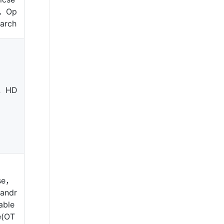
h，Op
arch
，HD
se，
andr
able
e(OT