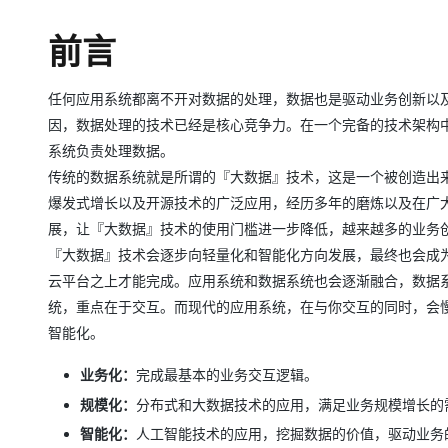
存储
天池大赛
Qwen3.7-Plus
云解析DNS
解决方案免费试用 新老
电子合同
最高领取价值200元试用
能看、能想、能动手的多模
安全
前言
网络与CDN
AI 算法大赛
畅捷通
大数据开发治理平台 Data
AI 产品 免费试用
网络
安全
云开发大赛
Qwen3-VL-Plus
Tableau 订阅
1亿+ 大模型 tokens 和 
任何应用系统都离不开对数据的处理，数据也是驱动业务创新以
可观测
入门学习赛
中间件
因，数据处理的技术已经是核心竞争力。在一个完备的技术架构
AI空中课堂在线直播课
云防火墙
140+云产品 免费试用
系统负责处理数据。
上云与迁云
云原生的云上边界网络安全
产品新客免费试用，最长1
数据库
传统的数据系统就是所谓的『大数据』技术，这是一个被创造出
生态解决方案
大模型服务
企业出海
大模型ACA认证体验
爆发式增长以及开源技术的广泛应用，经历多年的磨炼以及在广
大数据计算
助力企业全员 AI 认知与能
行业生态解决方案
展，让『大数据』技术的使用门槛进一步降低，越来越多的业务
千问AI平台-Token Plan
政企业务
媒体服务
『大数据』技术会逐步向轻量化和智能化方向发展，最终也会成
开发者生态解决方案
云平台之上才能完成。应用系统和数据系统也会逐渐融合，数据
企业服务与云通信
千问AI平台-模型体验
AI 开发和 AI 应用解决
统，重点在于交互。而现代的应用系统，在与你交互的同时，会
在线体验全尺寸、多种模态
域名与网站
智能化。
Happy 系列大模型
终端用户计算
业务化：
完成最基本的业务交互逻辑。
规模化：
分布式和大数据技术的应用，满足业务规模增长的
Serverless
智能化：
人工智能技术的应用，挖掘数据的价值，驱动业务
开发工具