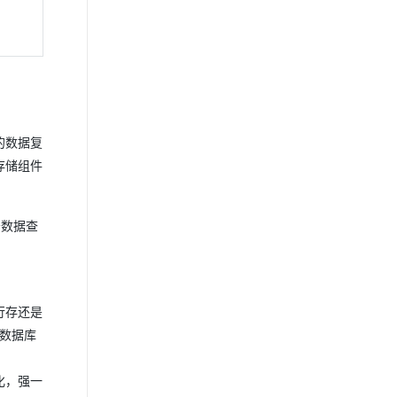
的数据复
存储组件
务数据查
行存还是
。数据库
化，强一