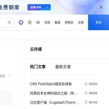
文档
备案
控制台
注册
登录
验
作计划
器
AI 活动
专业服务
服务伙伴合作计划
开发者社区
加入我们
产品动态
服务平台百炼
阿里云 OPC 创新助力计划
云存储
一站式生成采购清单，支持单品或批量购买
可编辑精美 PPT 文稿
S产品伙伴计划（繁花）
峰会
CS
造的大模型服务与应用开发平台
Agency Agents：拥有专属领域专家
AI 生产力先锋
Al MaaS 服务伙伴赋能合作
域名
博文
Careers
至高可申请百万元
Qwen3.8-Max 模型上线
 轻松生成专业的 PPT
开启高性价比 AI 编程新体验
弹性可伸缩的云计算服务
先锋实践拓展 AI 生产力的边界
多领域专家智能体,一键组建 AI 虚拟交付团队
Token 补贴，五大权
计划
海大会
伙伴信用分合作计划
商标
问答
社会招聘
热门文章
最新文章
益加速 OPC 成功
帕鲁游戏服务器
SS
HappyHorse 打造一站式影视创作平台
飞天发布时刻
HOT
Open Search 向量检索版支
划
备案
电子书
校园招聘
联机服务器，轻松开启游戏
视频创作，一键激活电商全链路生产力
稳定、安全、高性价比、高性能的云存储服务
所见，即是所愿
持视频检索 Pipeline 功能
可视化编排打通从文字构思到成片全链路闭环
更多支持
版权
划
公司注册
镜像站
视频生成
语音识别与合成
 智能体与工作流应用
漫剧工坊：一站式动画创作平台
AI 实训营
应用身份服务 (IDaaS)
OSS PostObject错误及排查
42202
合作伙伴培训与认证
划
上云迁移
站生成，高效打造优质广告素材
全接入的云上超级电脑
通过阿里云百炼高效搭建AI应用,助力高效开发
快速生产连贯的高质量长漫剧
从基础到进阶，Agent 创客手把手教你
OpenClaw 管理能力上线
lScope
我要反馈
e-1.1-T2V
Qwen3-TTS-Flash
阿里技术女神的成长之路（有生
39284
查询合作伙伴
n Alibaba Cloud ISV 合作
代维服务
建企业门户网站
10 分钟搭建微信、支付宝小程序
MaxCompute MaxFrame 提
活素颜照哦）
畅细腻的高质量视频
离线语音合成大模型，多语言方言自适应，低延迟高稳定
创新加速
ope
日志客户端（Logstash,Fluentd, 
登录合作伙伴管理后台
我要建议
38169
站，无忧落地极速上线
以可视化方式快速构建移动和 PC 门户网站
国内短信简单易用，安全可靠，秒级触达，全球覆盖200+国家和地区。
高效部署网站，快速应用到小程序
供自动弹性内存功能
Logtail）横评