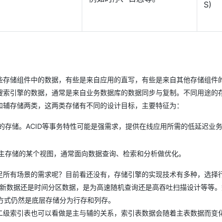
S)
些存储组件中的数据，有些是来自应用的直写，有些是来自其他存储组件
搜索引擎的数据，通常是来自业务数据库的数据同步与复制。不同用途的
和辅存储两类，这两类存储有不同的设计目标，主要特征为：
的存储。ACID等事务特性可能是强需求，提供在线应用所需的低延迟业
主存储的某个视图，通常面向数据查询、检索和分析做优化。
足所有场景的需求呢？目前看还没有，存储引擎的实现技术有多种，选择
、频繁更新数据还是时间分区数据，是为高速随机查询还是高吞吐扫描设计等等
现方式仍然是底层存储分为行存和列存。
二级索引表也可以看做是主与辅的关系，索引表数据会随着主表数据而变