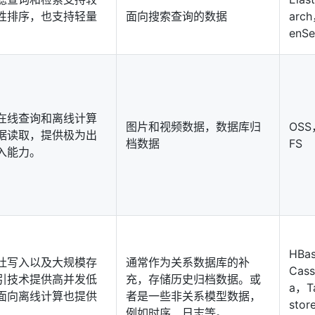
性排序，也支持轻量
面向搜索查询的数据
arc
enSe
在线查询和离线计算
图片和视频数据，数据库归
OSS
据读取，提供极为出
档数据
FS
入能力。
HBa
吐写入以及大规模存
通常作为关系数据库的补
Cass
引技术提供高并发低
充，存储历史归档数据。或
a，T
面向离线计算也提供
者是一些非关系模型数据，
stor
。
例如时序、日志等。