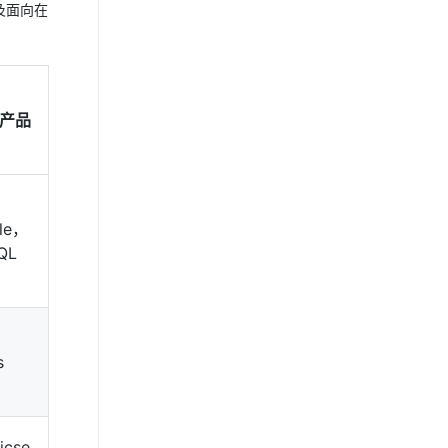
及面向在
产品
cle，
QL
s
ticse