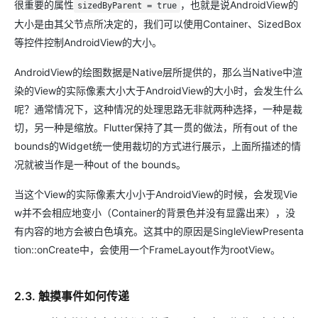
很重要的属性
，也就是说AndroidView的
sizedByParent = true
大小是由其父节点所决定的，我们可以使用Container、SizedBox
等控件控制AndroidView的大小。
AndroidView的绘图数据是Native层所提供的，那么当Native中渲
染的View的实际像素大小大于AndroidView的大小时，会发生什么
呢？通常情况下，这种情况的处理思路无非就两种选择，一种是裁
切，另一种是缩放。Flutter保持了其一贯的做法，所有out of the
bounds的Widget统一使用裁切的方式进行展示，上面所描述的情
况就被当作是一种out of the bounds。
当这个View的实际像素大小小于AndroidView的时候，会发现Vie
w并不会相应地变小（Container的背景色并没有显露出来），没
有内容的地方会被白色填充。这其中的原因是SingleViewPresenta
tion::onCreate中，会使用一个FrameLayout作为rootView。
2.3. 触摸事件如何传递