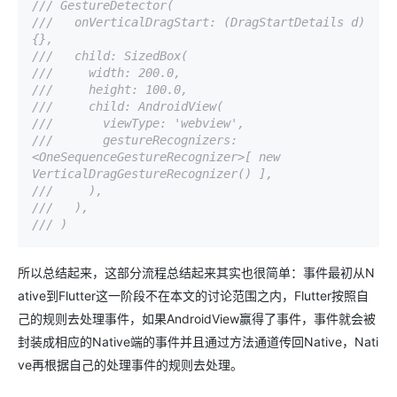
/// 
GestureDetector(
/// 
  onVerticalDragStart: (DragStartDetails d) 
{},
/// 
  child: SizedBox(
/// 
    width: 200.0,
/// 
    height: 100.0,
/// 
    child: AndroidView(
/// 
      viewType: 'webview',
/// 
      gestureRecognizers: 
<OneSequenceGestureRecognizer>[ new 
VerticalDragGestureRecognizer() ],
/// 
    ),
/// 
  ),
/// 
)
所以总结起来，这部分流程总结起来其实也很简单：事件最初从N
ative到Flutter这一阶段不在本文的讨论范围之内，Flutter按照自
己的规则去处理事件，如果AndroidView赢得了事件，事件就会被
封装成相应的Native端的事件并且通过方法通道传回Native，Nati
ve再根据自己的处理事件的规则去处理。