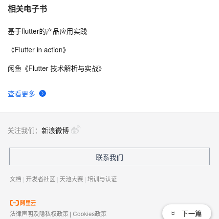
Flutter应用的国际化支持：实现多语言环境的优雅策略
7
7
相关电子书
基于flutter的产品应用实践
Flutter 组件（二）文本 与 输入框组件
5
8
《Flutter in action》
【Flutter】Android、Flutter 折叠屏适配 ( 展开大屏 | 折
4
9
闲鱼《Flutter 技术解析与实战》
叠主屏 | 折叠副屏 | 静态展示 | 动态热切换适配 | 拉伸布
局 | X 轴自适应适配 | 布局重构 )（一）
 Flutter 框架的缺点
4
10
查看更多
关注我们：
新浪微博
联系我们
文档
|
开发者社区
|
天池大赛
|
培训与认证
下一篇
法律声明及隐私权政策
|
Cookies政策