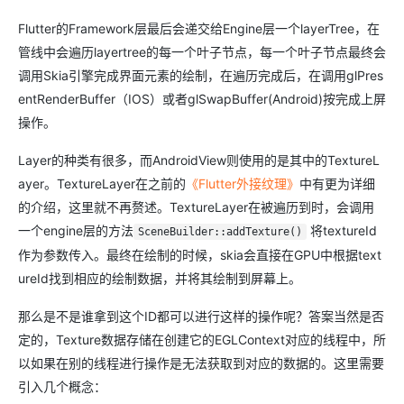
Flutter的Framework层最后会递交给Engine层一个layerTree，在
管线中会遍历layertree的每一个叶子节点，每一个叶子节点最终会
调用Skia引擎完成界面元素的绘制，在遍历完成后，在调用glPres
entRenderBuffer（IOS）或者glSwapBuffer(Android)按完成上屏
操作。
Layer的种类有很多，而AndroidView则使用的是其中的TextureL
ayer。TextureLayer在之前的
《Flutter外接纹理》
中有更为详细
的介绍，这里就不再赘述。TextureLayer在被遍历到时，会调用
一个engine层的方法
将textureId
SceneBuilder::addTexture()
作为参数传入。最终在绘制的时候，skia会直接在GPU中根据text
ureId找到相应的绘制数据，并将其绘制到屏幕上。
那么是不是谁拿到这个ID都可以进行这样的操作呢？答案当然是否
定的，Texture数据存储在创建它的EGLContext对应的线程中，所
以如果在别的线程进行操作是无法获取到对应的数据的。这里需要
引入几个概念：