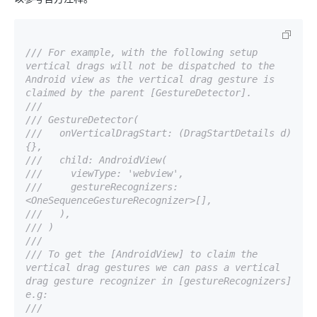
/// 
For example, with the following setup 
vertical drags will not be dispatched to the 
Android view as the vertical drag gesture is 
claimed by the parent [GestureDetector].
/// 
/// 
GestureDetector(
/// 
  onVerticalDragStart: (DragStartDetails d) 
{},
/// 
  child: AndroidView(
/// 
    viewType: 'webview',
/// 
    gestureRecognizers: 
<OneSequenceGestureRecognizer>[],
/// 
  ),
/// 
)
/// 
/// 
To get the [AndroidView] to claim the 
vertical drag gestures we can pass a vertical 
drag gesture recognizer in [gestureRecognizers] 
e.g:
/// 