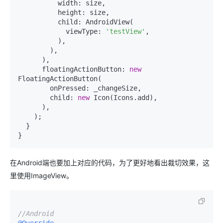
          width: size,

          height: size,

          child: AndroidView(

            viewType: 
'testView'
,

          ),

        ),

      ),

      floatingActionButton: 
new
FloatingActionButton(

        onPressed: _changeSize,

        child: 
new
 Icon(Icons.add),

      ),

    );

  }

}
在Android端也要加上对应的代码，为了更好地看出裁切效果，这
里使用ImageView。
//Android