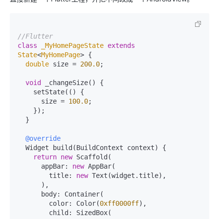
//Flutter
class
_MyHomePageState
extends
State
<
MyHomePage
> 
{

double
 size = 
200.0
;

void
 _changeSize() {

    setState(() {

      size = 
100.0
;

    });

  }

@override
  Widget build(BuildContext context) {

return
new
 Scaffold(

      appBar: 
new
 AppBar(

        title: 
new
 Text(widget.title),

      ),

      body: Container(

        color: Color(
0xff0000ff
),

        child: SizedBox(
