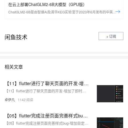
在云上部署ChatGLM2-6B大模型（GPU版）
ChatGLM2-6B是由智谱AI及清华KEG实验室于2023年6月发布的中英双语
对话开源大模型。通过本实验，可以学习如何配置AIGC开发环境，如何部
署ChatGLM2-6B大模型。
闲鱼技术
+ 订阅
相关文章
【11】flutter进行了聊天页面的开发-增加了即时通讯聊天的整体页面和组件-切换-朋友-陌生人-vip开通详细页面-即时通讯sdk准备-直播sdk准备-即时通讯有无UI集成的区别介绍-开发完整的社交APP-前端客户端开发+数据联调|以优雅草商业项目为例做开发-flutter开发-全流程-商业应用级实战开发-优雅草Alex
【11】flutter进行了聊天页面的开发-增加了即时通讯聊天的整体页面和组件-切换-朋友-陌生人-vip开通详细页面-即时通讯sdk准备-直播sdk准备-即时通讯有无UI集成的区别介绍-开发完整的社交APP-前端客户端开发+数据联调|以优雅草商业项目为例做开发-flutter开发-全流程-商业应用级实战开发-优雅草Alex
卓伊凡
1142
【05】flutter完成注册页面完善样式bug-增加自定义可复用组件widgets-严格规划文件和目录结构-规范入口文件-开发完整的社交APP-前端客户端开发+数据联调|以优雅草商业项目为例做开发-flutter开发-全流程-商业应用级实战开发-优雅草央千澈
【05】flutter完成注册页面完善样式bug-增加自定义可复用组件widgets-严格规划文件和目录结构-规范入口文件-开发完整的社交APP-前端客户端开发+数据联调|以优雅草商业项目为例做开发-flutter开发-全流程-商业应用级实战开发-优雅草央千澈