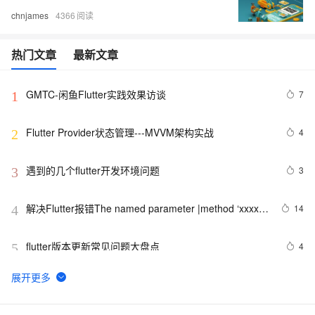
chnjames
4366
热门文章
最新文章
GMTC-闲鱼Flutter实践效果访谈
7
1
Flutter Provider状态管理---MVVM架构实战
4
2
遇到的几个flutter开发环境问题
3
3
解决Flutter报错The named parameter |method ‘xxxx‘ 
14
4
isn‘t defined.
flutter版本更新常见问题大盘点
4
5
Flutter通过BasicMessageChannel与Android iOS 的双向
1
6
通信