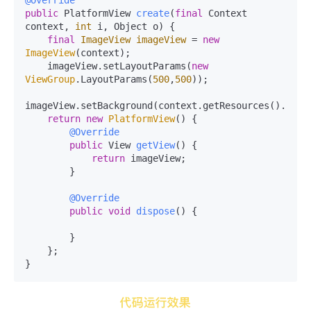
@Override
public
 PlatformView 
create
(
final
 Context 
context, 
int
 i, Object o)
 {

final
ImageView
imageView
=
new
ImageView
(context);

    imageView.setLayoutParams(
new
ViewGroup
.LayoutParams(
500
,
500
));

imageView.setBackground(context.getResources().getDr
return
new
PlatformView
() {

@Override
public
 View 
getView
()
 {

return
 imageView;

        }

@Override
public
void
dispose
()
 {

        }

    };

}