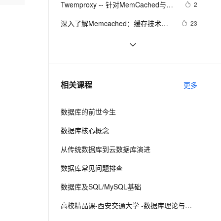
安全
Twemproxy -- 针对MemCached与
我要投诉
e-1.1-I2V
Cosyvoice-V3-Flash
2
PolarDB
上云场景组合购
Milvus 弹性伸缩功能新增节
伴
Redis的代理
漫剧创作，剧本、分镜、视频高效生成
100%兼容MySQL、PostgreSQL，兼容Oracle，支持集中和分布式
覆盖90%+业务场景，专享组合折扣价
点支持范围
畅自然，细节丰富
高表现力语音合成大模型，语音克隆听感自然
VPN
深入了解Memcached：缓存技术的
23
利器
ernetes 版 ACK
云聚AI 严选权益
AI 原生数据库服务发布
SSL 证书
如何编译和安装memcached
3
2V
Fun-ASR
，一键激活高效办公新体验
理容器应用的 K8s 服务
精选AI产品，从模型到应用全链提效
Agent 数据网关
文戏情感细腻自然，动作戏激烈拳拳到肉，实现更强表演能力
支持中英文自由切换，具备更强的噪声鲁棒性
堡垒机
为什么不能用memcached存储
541
AI 用量加速计划
云原生数据库 PolarDB
Session？
防火墙
、识别商机，让客服更高效、服务更出色。
艾伟：自己实现memcached客户端
新老同享，达量后返
Agentic Database 发布
520
相关课程
更多
库
主机安全
应用
数据库的前世今生
千问办公
NEW
AI 应用及服务市场
的智能体编程平台
一站式AI生产力平台
数据库核心概念
AI 应用
伶鹊
从传统数据库到云数据库演进
企业级人与Agent协作平台，接入和调度多个数字员工
智能客服平台，对话机器人、对话分析、智能外呼
大模型
数据库常见问题排查
大模型服务平台百炼 - 全妙
自然语言处理
数据库及SQL/MySQL基础
应用创作平台
多模态内容创作工具，已接入 DeepSeek
数据标注
高校精品课-西安交通大学 -数据库理论与技术
机器学习