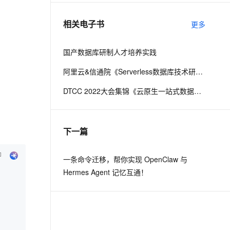
相关电子书
更多
息提取
与 AI 智能体进行实时音视频通话
从文本、图片、视频中提取结构化的属性信息
构建支持视频理解的 AI 音视频实时通话应用
国产数据库研制人才培养实践
t.diy 一步搞定创意建站
构建大模型应用的安全防护体系
阿里云&信通院《Serverless数据库技术研究报告》
通过自然语言交互简化开发流程,全栈开发支持
通过阿里云安全产品对 AI 应用进行安全防护
DTCC 2022大会集锦《云原生一站式数据库技术与实践》
下一篇
一条命令迁移，帮你实现 OpenClaw 与
Hermes Agent 记忆互通！