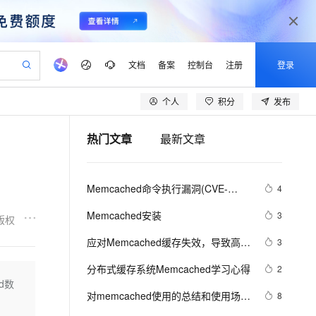
文档
备案
控制台
注册
登录
个人
积分
发布
验
作计划
器
AI 活动
专业服务
服务伙伴合作计划
开发者社区
加入我们
产品动态
服务平台百炼
阿里云 OPC 创新助力计划
热门文章
最新文章
一站式生成采购清单，支持单品或批量购买
io：打造专属 AI 语音助手
S产品伙伴计划（繁花）
峰会
CS
造的大模型服务与应用开发平台
一句话生成原生可编辑精美 PPT 文稿
AI 生产力先锋
Al MaaS 服务伙伴赋能合作
域名
博文
Careers
至高可申请百万元
Qwen3.8-Max 模型上线
开启高性价比 AI 编程新体验
弹性可伸缩的云计算服务
Qwen-Audio-3.0-Realtime 端到端实时语音角色扮演
输入一句话想法, 轻松生成专业的 PPT
先锋实践拓展 AI 生产力的边界
Token 补贴，五大权
计划
海大会
伙伴信用分合作计划
商标
问答
社会招聘
Memcached命令执行漏洞(CVE-
4
益加速 OPC 成功
eek-V4-Pro
SS
一键部署幻兽帕鲁游戏服务器
飞天发布时刻
HOT
Open Search 向量检索版支
划
备案
电子书
校园招聘
2016-8704、CVE-2016-8705、CVE-
pSeek-V4-Pro
视频创作，一键激活电商全链路生产力
稳定、安全、高性价比、高性能的云存储服务
一键购买专属联机服务器，轻松开启游戏
所见，即是所愿
持视频检索 Pipeline 功能
更多支持
Memcached安装
3
版权
2016-8706)原理和对阿里云
划
公司注册
镜像站
视频生成
语音识别与合成
专属 QwenPaw
漫剧工坊：一站式动画创作平台
AI 实训营
Memcache影响分析
HOT
应用身份服务 (IDaaS)
应对Memcached缓存失效，导致高并
3
合作伙伴培训与认证
划
上云迁移
站生成，高效打造优质广告素材
全接入的云上超级电脑
从聊天伙伴进化为能主动干活的本地数字员工
快速生产连贯的高质量长漫剧
从基础到进阶，Agent 创客手把手教你
OpenClaw 管理能力上线
发查询DB的四种思路(l转)
lScope
我要反馈
e-1.1-T2V
Qwen3-TTS-Flash
分布式缓存系统Memcached学习心得
2
查询合作伙伴
n Alibaba Cloud ISV 合作
代维服务
建企业门户网站
10 分钟搭建微信、支付宝小程序
d数
MaxCompute MaxFrame 提
畅细腻的高质量视频
离线语音合成大模型，多语言方言自适应，低延迟高稳定
创新加速
对memcached使用的总结和使用场
ope
登录合作伙伴管理后台
8
我要建议
站，无忧落地极速上线
以可视化方式快速构建移动和 PC 门户网站
国内短信简单易用，安全可靠，秒级触达，全球覆盖200+国家和地区。
高效部署网站，快速应用到小程序
供自动弹性内存功能
景 