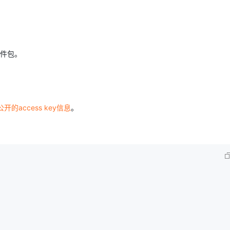
AI 应用
10分钟微调：让0.6B模型媲美235B模
多模态数据信
型
依托云原生高可用架构,实现Dify私有化部署
用1%尺寸在特定领域达到大模型90%以上效果
软件包。
一个 AI 助手
超强辅助，Bol
即刻拥有 DeepSeek-R1 满血版
在企业官网、通讯软件中为客户提供 AI 客服
多种方案随心选，轻松解锁专属 DeepSeek
的access key信息
。