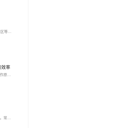
本文介绍了Oracle的SQL访问指导（SQL Access Advisor）的应用场景及其使用方法。访问指导通过分析给定的工作负载，提供索引、物化视图和分区等方面的优化建议，帮助DBA提升数据库性能。具体步骤包括创建访问指导任务、创建工作负载、连接工作负载至访问指导、设置任务参数、运行访问指导、查看和应用优化建议。访问指导不仅针对单条SQL语句，还能综合考虑多条SQL语句的优化效果，为DBA提供全面的决策支持。
问效率
在Java应用中，数据库访问常成为性能瓶颈。连接池技术通过预建立并复用数据库连接，有效减少连接开销，提升访问效率。本文介绍了连接池的工作原理、优势及实现方法，并提供了HikariCP的示例代码。
在Java应用中，数据库访问常成为性能瓶颈。连接池技术通过预建立并复用数据库连接，避免了频繁的连接建立和断开，显著提升了数据库访问效率。常见的连接池库包括HikariCP、C3P0和DBCP，它们提供了丰富的配置选项和强大的功能，帮助优化应用性能。