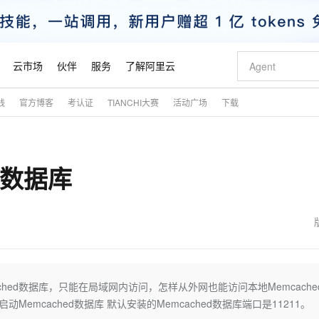
云市场
伙伴
服务
了解阿里云
践
官方博客
考认证
TIANCHI大赛
活动广场
下载
AI 特惠
数据与 API
成为产品伙伴
企业增值服务
最佳实践
价格计算器
AI 场景体
基础软件
产品伙伴合
阿里云认证
市场活动
配置报价
大模型
自助选配和估算价格
新方式
睿译宝，AI翻译排版一步到位
智启 AI 普惠权益
产品生态集成认证中心
企业支持计划
云上春晚
域名与网站
千问官方 MaaS 平台，为开发者和 Agent 而生，新用户赠送 1 亿 + tokens 额度
Qwen Aud
AI Coding
阿里云Maa
2026 阿里云
云服务器 E
为企业打
数据集
Windows
大模型认证
模型
NEW
NEW
d数据库
交付可用成果
值低价云产品抢先购
上传文档即自动完成翻译和格式还原
至高享 1亿+免费 tokens，加速 Al 应用落地
提供智能易用的域名与建站服务
智能编程，一键
安全可靠、
产品生态伙伴
专家技术服务
云上奥运之旅
弹性计算合作
阿里云中企出
手机三要素
宝塔 Linux
全部认证
价格优势
有专属领域专家
GLM-5.2：长任务时代开源旗舰模型
阿里云 OPC 创新助力计划
千问大模型
即刻拥有 DeepS
AI 电商营销
对象存储 O
大模型
产品生态伙伴工作台
企业增值服务台
云栖战略参考
云存储合作计
云栖大会
身份实名认证
CentOS
训练营
推动算力普惠，释放技术红利
最高返9万
多领域专家智能体,一键组建 AI 虚拟交付团队
快速构建应用程序和网站，即刻迈出上云第一步
至高百万元 Token 补贴，加速一人公司成长
多元化、高性能、安全可靠的大模型服务
真正可用的 1M 上下文,一次完成代码全链路开发
轻松解锁专属 Dee
从图文生成到
云上的中国
数据库合作计
活动全景
短信
Docker
图片和
站式影视创作平台
Hermes Agent，打造自进化智能体
Token Plan 模型订阅计划
数字证书管理服务（原SSL证书）
5 分钟轻松部署
AI 广告创作
无影云电脑
企业成长
NEW
信息公告
看见新力量
云网络合作计
OCR 文字识别
JAVA
证享300元代金券
可视化编排打通从文字构思到成片全链路闭环
全托管，含MySQL、PostgreSQL、SQL Server、MariaDB多引擎
自主进化，持久记忆，越用越聪明
Qwen3.8-Max 首发尝鲜，限时加量 10 倍，夜间低至2折
实现全站HTTPS，呈现可信的WEB访问
图文、视频一
随时随地安
魔搭 Mode
Kimi-K3
HappyHors
NEW
loud
服务实践
官网公告
金融模力时刻
Salesforce O
版
发票查验
全能环境
Claude Code + GStack 打造工程团队
千问办公，限时限量积分加倍
Qoder
低代码高效构
AI 建站
短信服务
ached数据库，只能在局域网内访问，怎样从外网也能访问本地Memcache
型
NEW
作计划
Kimi 最新旗舰模型，长程编程与推理利器
让文字生成流
计划
创新中心
魔搭 ModelSc
健康状态
理服务
让AI从“聊天伙伴”进化为能干活的“数字员工”
安装技能 GStack，拥有专属 AI 工程团队
你的AI工作搭子，覆盖日常办公高频场景
面向真实软件的智能体编程平台
0 代码专业建
动Memcached数据库 默认安装的Memcached数据库端口是11211。
客户案例
天气预报查询
操作系统
态合作计划