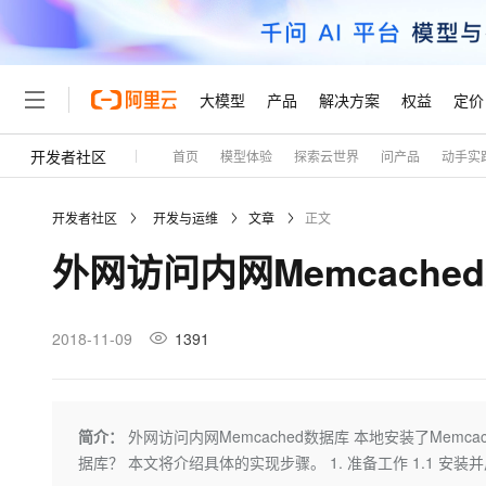
大模型
产品
解决方案
权益
定价
开发者社区
首页
模型体验
探索云世界
问产品
动手实
大模型
产品
解决方案
权益
定价
云市场
伙伴
服务
了解阿里云
精选产品
精选解决方案
普惠上云
产品定价
精选商城
成为销售伙伴
售前咨询
为什么选择阿里云
千问AI平台
开发者社区
开发与运维
文章
正文
了解云产品的定价详情
大模型服务平台百炼
千问办公，解锁你的工作
普惠上云 官方力荐
分销伙伴
在线服务
网站建设
什么是云计算
大
外网访问内网Memcache
大模型服务与应用平台
企业级Agent产品，直接
云服务器38元/年起，超
咨询伙伴
多端小程序
技术领先
云上成本管理
售后服务
轻量应用服务器
Agency Agents：拥
官方推荐返现计划
大模型
精选产品
精选解决方案
Salesforce 国际版订阅
稳定可靠
管理和优化成本
推荐新用户得奖励，单订单
销售伙伴合作计划
2018-11-09
1391
自助服务
友盟天域
安全合规
人工智能与机器学习
AI
文本生成
云数据库 RDS
HappyHorse 打造一
云工开物
无影生态合作计划
在线服务
观测云
分析师报告
高校专属算力普惠，学生认
计算
互联网应用开发
Qwen3.8-Max
HOT
Salesforce On Alibaba C
工单服务
Tuya 物联网平台阿里云
研究报告与白皮书
人工智能平台 PAI
快速拥有专属 OpenClaw
简介：
外网访问内网Memcached数据库 本地安装了Memc
大模
Consulting Partner 合
大数据
容器
智能体时代全能旗舰模型
免费试用
短信专区
一站式AI开发、训练和推
据库？ 本文将介绍具体的实现步骤。 1. 准备工作 1.1 安装并启
蓝凌 OA
AI 大模型销售与服务生
现代化应用