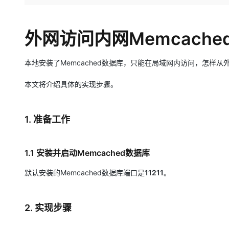
存储
天池大赛
Qwen3.7-Plus
云解析DNS
解决方案免费试用 新老
电子合同
最高领取价值200元试用
能看、能想、能动手的多模
安全
网络与CDN
AI 算法大赛
畅捷通
外网访问内网Memcache
大数据开发治理平台 Data
AI 产品 免费试用
网络
安全
云开发大赛
Qwen3-VL-Plus
Tableau 订阅
1亿+ 大模型 tokens 和 
可观测
入门学习赛
中间件
本地安装了Memcached数据库，只能在局域网内访问，怎样从外
AI空中课堂在线直播课
云防火墙
140+云产品 免费试用
上云与迁云
云原生的云上边界网络安全
产品新客免费试用，最长1
数据库
本文将介绍具体的实现步骤。
生态解决方案
大模型服务
企业出海
大模型ACA认证体验
大数据计算
助力企业全员 AI 认知与能
行业生态解决方案
1. 准备工作
千问AI平台-Token Plan
政企业务
媒体服务
开发者生态解决方案
企业服务与云通信
千问AI平台-模型体验
AI 开发和 AI 应用解决
1.1 安装并启动Memcached数据库
在线体验全尺寸、多种模态
域名与网站
默认安装的Memcached数据库端口是
11211
。
Happy 系列大模型
终端用户计算
2. 实现步骤
Serverless
开发工具