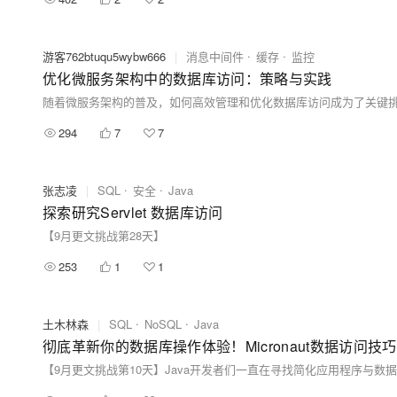
游客762btuqu5wybw666
|
消息中间件
缓存
监控
优化微服务架构中的数据库访问：策略与实践
294
7
7
张志凌
|
SQL
安全
Java
探索研究Servlet 数据库访问
【9月更文挑战第28天】
253
1
1
土木林森
|
SQL
NoSQL
Java
彻底革新你的数据库操作体验！Micronaut数据访问