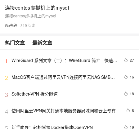
连接centos虚拟机上的mysql
连接centos虚拟机上的mysql
Go先锋
319
热门文章
最新文章
WireGuard 系列文章（二）：WireGuard 简介 - 快速、
27
1
现代、安全的 VPN 隧道
MacOS客户端通过阿里云VPN连接阿里云NAS SMB文
16
2
件系统
Softether-VPN 拆分隧道
18
3
使用阿里云VPN网关打通本地服务器局域网和云上专有网
8
4
络VPC的方法
新手向导：轻松掌握Docker搭建OpenVPN
19
5