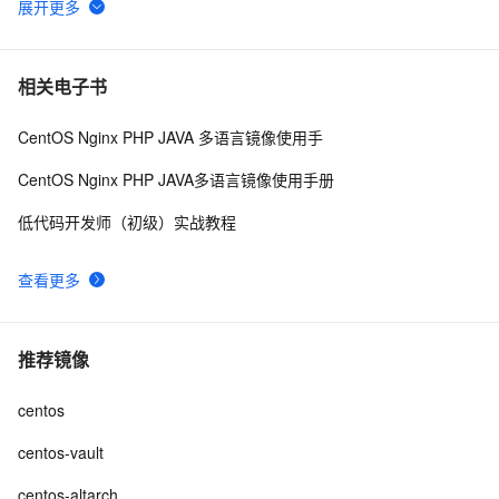
EVE-NG下模拟山石网科SSL VPN 实验
4
6
路由器配置点到多点IPsec VPN（二）
6
7
相关电子书
CentOS Nginx PHP JAVA 多语言镜像使用手
虚拟专用网络（VPN）：远程访问与点对点连接及其在
7
8
Linux中的IPSec实现与日志管理
CentOS Nginx PHP JAVA多语言镜像使用手册
VPN网关概要|学习笔记
3
9
低代码开发师（初级）实战教程
IDC通过IPsec VPN访问内网MQ
3
10
查看更多
推荐镜像
centos
centos-vault
centos-altarch