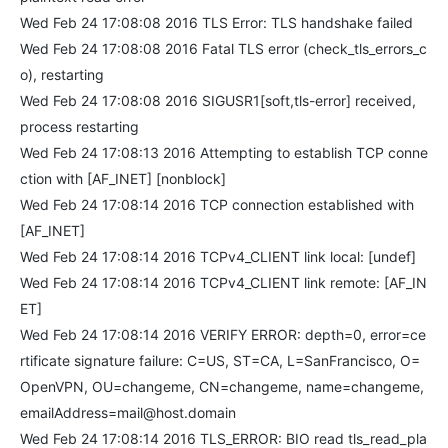
Wed Feb 24 17:08:08 2016 TLS Error: TLS handshake failed
Wed Feb 24 17:08:08 2016 Fatal TLS error (check_tls_errors_c
o), restarting
Wed Feb 24 17:08:08 2016 SIGUSR1[soft,tls-error] received,
process restarting
Wed Feb 24 17:08:13 2016 Attempting to establish TCP conne
ction with [AF_INET] [nonblock]
Wed Feb 24 17:08:14 2016 TCP connection established with
[AF_INET]
Wed Feb 24 17:08:14 2016 TCPv4_CLIENT link local: [undef]
Wed Feb 24 17:08:14 2016 TCPv4_CLIENT link remote: [AF_IN
ET]
Wed Feb 24 17:08:14 2016 VERIFY ERROR: depth=0, error=ce
rtificate signature failure: C=US, ST=CA, L=SanFrancisco, O=
OpenVPN, OU=changeme, CN=changeme, name=changeme,
emailAddress=mail@host.domain
Wed Feb 24 17:08:14 2016 TLS_ERROR: BIO read tls_read_pla