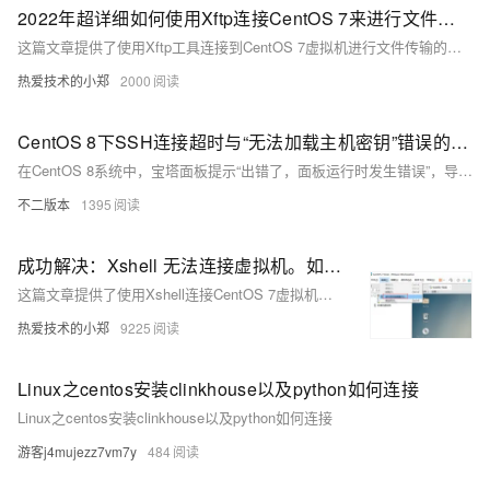
2022年超详细如何使用Xftp连接CentOS 7来进行文件的传输【详细过程、图解】
这篇文章提供了使用Xftp工具连接到CentOS 7虚拟机进行文件传输的详细步骤和图解。步骤包括打开Xftp软件、创建新连接、查看并填写虚拟机的IP地址、输入虚拟机的连接账号密码，以及连接成功后进行文件传输。文章最后以"现场手撸、学无止境"作为结束语，鼓励读者不断学习和实践。
热爱技术的小郑
2000
CentOS 8下SSH连接超时与“无法加载主机密钥”错误的排查与修复
在CentOS 8系统中，宝塔面板提示“出错了，面板运行时发生错误”，导致插件无法正常显示。同时，SSH连接超时，修复面板功能失效。通过VNC连接排查，发现SSH服务安装和配置问题频发，最终通过重装SSH、调整权限并重新生成主机密钥文件解决问题，成功恢复SSH连接。
不二版本
1395
成功解决：Xshell 无法连接虚拟机。如何使用Xshell连接CentOS7虚拟机（详细步骤过程）
这篇文章提供了使用Xshell连接CentOS 7虚拟机的详细步骤，包括编辑VMware的网络设置以启用桥接模式、检查个人电脑适配器虚拟网络的连接情况，以及通过Xshell新建并建立连接的过程。文章还提到了在虚拟机可以访问外网的情况下成功连接的后语，暗示了网络配置的重要性。
热爱技术的小郑
9225
Linux之centos安装clinkhouse以及python如何连接
Linux之centos安装clinkhouse以及python如何连接
游客j4mujezz7vm7y
484