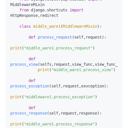
MiddlewareMixin

from
 django.shortcuts 
import
HttpResponse,redirect

class
middle_ware1
(
MiddlewareMixin
):

def
process_request
(
self,request
):

print
(
"middle_ware1.process_request"
)

def
process_view
(
selfs,request,view_func,view_func_args
print
(
"middle_ware1.process_view"
)

def
process_exception
(
self,request,exvception
):

print
(
"middleware1.process_exception"
)

def
process_response
(
self,request,response
):

print
(
"middle_ware1.process_response"
)
