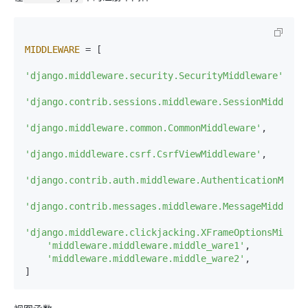
MIDDLEWARE
 = [

'django.middleware.security.SecurityMiddleware'
,

'django.contrib.sessions.middleware.SessionMiddlewa
'django.middleware.common.CommonMiddleware'
,

'django.middleware.csrf.CsrfViewMiddleware'
,

'django.contrib.auth.middleware.AuthenticationMiddl
'django.contrib.messages.middleware.MessageMiddlewa
'django.middleware.clickjacking.XFrameOptionsMiddle
'middleware.middleware.middle_ware1'
,

'middleware.middleware.middle_ware2'
,

]