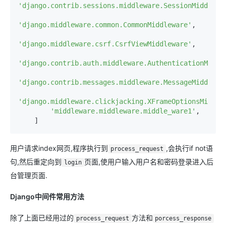
'django.contrib.sessions.middleware.SessionMiddlewa
'django.middleware.common.CommonMiddleware'
,

'django.middleware.csrf.CsrfViewMiddleware'
,

'django.contrib.auth.middleware.AuthenticationMiddl
'django.contrib.messages.middleware.MessageMiddlewa
'django.middleware.clickjacking.XFrameOptionsMiddle
'middleware.middleware.middle_ware1'
,

    ]
用户请求index网页,程序执行到
,会执行if not语
process_request
句,然后重定向到
页面,使用户输入用户名和密码登录进入后
login
台管理页面.
Django中间件常用方法
除了上面已经用过的
方法和
process_request
porcess_response