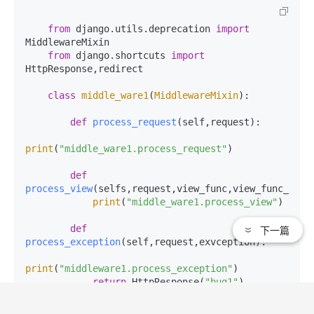
from
 django.utils.deprecation 
import
MiddlewareMixin

from
 django.shortcuts 
import
HttpResponse,redirect

class
middle_ware1
(
MiddlewareMixin
):

def
process_request
(
self,request
):

print
(
"middle_ware1.process_request"
)

def
process_view
(
selfs,request,view_func,view_func_args
print
(
"middle_ware1.process_view"
)

def
下一篇
process_exception
(
self,request,exvception
):

print
(
"middleware1.process_exception"
)

return
 HttpResponse(
"bug1"
)

def