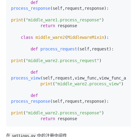
def
process_response
(
self,request,response
):

print
(
"middle_ware1.process_response"
)

return
 response

class
middle_ware2
(
MiddlewareMixin
):

def
process_request
(
self,request
):

print
(
"middle_ware2.process_request"
)

def
process_view
(
self,request,view_func,view_func_args,
print
(
"middle_ware2.process_view"
)

def
process_response
(
self,request,response
):

print
(
"middle_ware2.process_response"
)

return
 response
在
中的注册中间件
settings.py