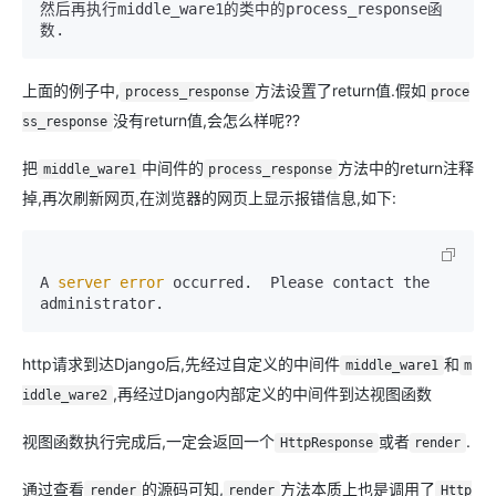
然后再执行middle_ware1的类中的process_response函
数.
上面的例子中,
方法设置了return值.假如
process_response
proce
没有return值,会怎么样呢??
ss_response
把
中间件的
方法中的return注释
middle_ware1
process_response
掉,再次刷新网页,在浏览器的网页上显示报错信息,如下:
A
 server 
error
 occurred.  Please contact the 
administrator.
http请求到达Django后,先经过自定义的中间件
和
middle_ware1
m
,再经过Django内部定义的中间件到达视图函数
iddle_ware2
视图函数执行完成后,一定会返回一个
或者
.
HttpResponse
render
通过查看
的源码可知,
方法本质上也是调用了
render
render
Http