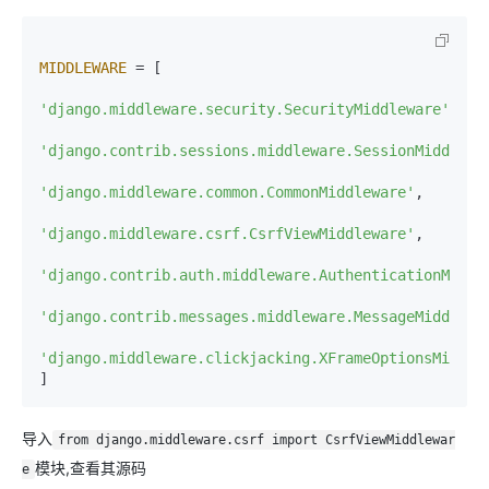
MIDDLEWARE
 = [

'django.middleware.security.SecurityMiddleware'
,

'django.contrib.sessions.middleware.SessionMiddlewa
'django.middleware.common.CommonMiddleware'
,

'django.middleware.csrf.CsrfViewMiddleware'
,

'django.contrib.auth.middleware.AuthenticationMiddl
'django.contrib.messages.middleware.MessageMiddlewa
'django.middleware.clickjacking.XFrameOptionsMiddle
]
导入
from django.middleware.csrf import CsrfViewMiddlewar
模块,查看其源码
e