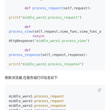
def
process_request
(
self,request
):

print
(
"middle_ware2.process_request"
)

def
process_view
(
self,request,view_func,view_func_args,
return
HttpResponse(
"middle_ware2.process_view"
)

def
process_response
(
self,request,response
):

print
(
"middle_ware2.process_response"
)
刷新浏览器,在服务端打印信息如下:
middle_ware1
.process_request
middle_ware2
.process_request
middle_ware2
.process_response