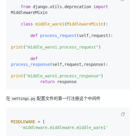
from
 django.utils.deprecation 
import
MiddlewareMixin

class
middle_ware1
(
MiddlewareMixin
):

def
process_request
(
self,request
):

print
(
"middle_ware1.process_request"
)

def
process_response
(
self,request,response
):

print
(
"middle_ware1.process_response"
)

return
 response
在
配置文件的第一行注册这个中间件
settings.py
MIDDLEWARE
 = [

'middleware.middleware.middle_ware1'