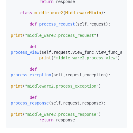
return
 response

class
middle_ware2
(
MiddlewareMixin
):

def
process_request
(
self,request
):

print
(
"middle_ware2.process_request"
)

def
process_view
(
self,request,view_func,view_func_args,
print
(
"middle_ware2.process_view"
)

def
process_exception
(
self,request,exception
):

print
(
"middleware2.process_exception"
)

def
process_response
(
self,request,response
):

print
(
"middle_ware2.process_response"
)

return
 response