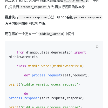
通过这个我们知道,所有的请求都会经过
这个中间
middle_ware1
件,先执行
方法,再执行视图函数本身
process_request
最后执行
方法,Django会把
process_response
process_response
方法的返回值返回给客户端.
现在再加一个定义一个
的中间件
middle_ware2
from
 django.utils.deprecation 
import
MiddlewareMixin

class
middle_ware2
(
MiddlewareMixin
):

def
process_request
(
self,request
):

print
(
"middle_ware2.process_request"
)

def
process_response
(
self,request,response
):

print
(
"middle_ware2.process_response"
)
