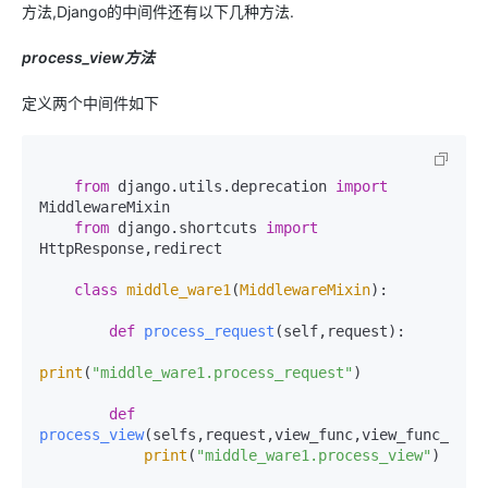
方法,Django的中间件还有以下几种方法.
process_view方法
定义两个中间件如下
from
 django.utils.deprecation 
import
MiddlewareMixin

from
 django.shortcuts 
import
HttpResponse,redirect

class
middle_ware1
(
MiddlewareMixin
):

def
process_request
(
self,request
):

print
(
"middle_ware1.process_request"
)

def
process_view
(
selfs,request,view_func,view_func_args
print
(
"middle_ware1.process_view"
)
