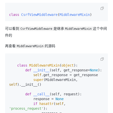
class
CsrfViewMiddleware
(
MiddlewareMixin
)
可以看到
是继承
这个中间
CsrfViewMiddleware
MiddlewareMixin
件的
再查看
的源码
MiddlewareMixin
class
MiddlewareMixin
(
object
):

def
__init__
(
self, get_response=
None
):

self
.get_response = get_response

super
(MiddlewareMixin, 
self
).__init__()

def
__call__
(
self, request
):

            response = 
None
if
hasattr
(
self
, 
'process_request'
):
