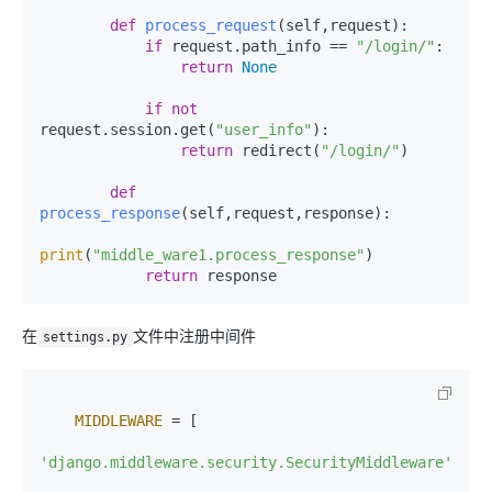
def
process_request
(
self,request
):

if
 request.path_info == 
"/login/"
:

return
None
if
not
request.session.get(
"user_info"
):

return
 redirect(
"/login/"
)

def
process_response
(
self,request,response
):

print
(
"middle_ware1.process_response"
)

return
 response
在
文件中注册中间件
settings.py
MIDDLEWARE
 = [

'django.middleware.security.SecurityMiddleware'
,
