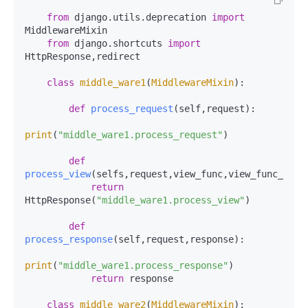
from
 django.utils.deprecation 
import
MiddlewareMixin

from
 django.shortcuts 
import
HttpResponse,redirect

class
middle_ware1
(
MiddlewareMixin
):

def
process_request
(
self,request
):

print
(
"middle_ware1.process_request"
)

def
process_view
(
selfs,request,view_func,view_func_args
return
HttpResponse(
"middle_ware1.process_view"
)

def
process_response
(
self,request,response
):

print
(
"middle_ware1.process_response"
)

return
 response

class
middle_ware2
(
MiddlewareMixin
):
