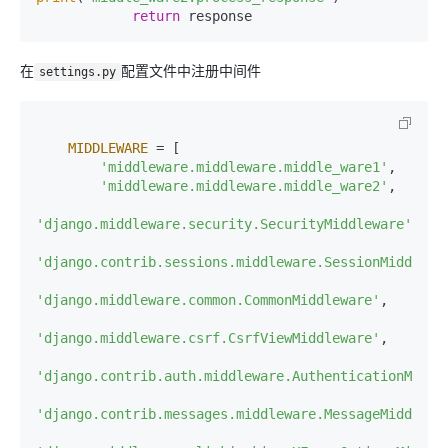
return
 response
在
配置文件中注册中间件
settings.py
MIDDLEWARE
 = [

'middleware.middleware.middle_ware1'
,

'middleware.middleware.middle_ware2'
,

'django.middleware.security.SecurityMiddleware'
,

'django.contrib.sessions.middleware.SessionMiddlewa
'django.middleware.common.CommonMiddleware'
,

'django.middleware.csrf.CsrfViewMiddleware'
,

'django.contrib.auth.middleware.AuthenticationMiddl
'django.contrib.messages.middleware.MessageMiddlewa