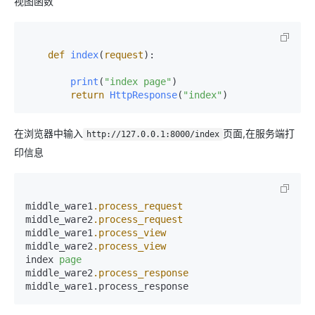
视图函数
def
index
(
request
):

print
(
"index page"
)
return
HttpResponse
(
"index"
)
在浏览器中输入
页面,在服务端打
http://127.0.0.1:8000/index
印信息
middle_ware1
.process_request
middle_ware2
.process_request
middle_ware1
.process_view
middle_ware2
.process_view
index 
page
middle_ware2
.process_response
middle_ware1.process_response