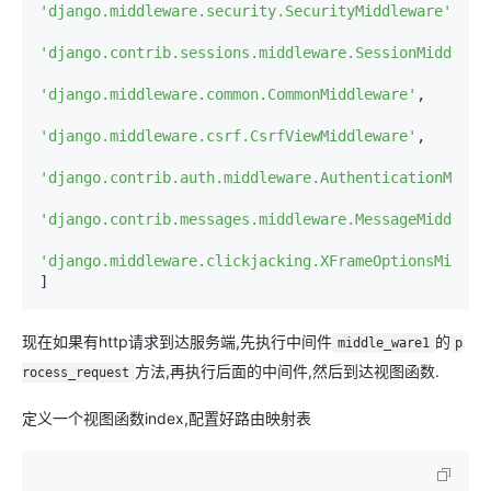
'django.middleware.security.SecurityMiddleware'
,

'django.contrib.sessions.middleware.SessionMiddlewa
'django.middleware.common.CommonMiddleware'
,

'django.middleware.csrf.CsrfViewMiddleware'
,

'django.contrib.auth.middleware.AuthenticationMiddl
'django.contrib.messages.middleware.MessageMiddlewa
'django.middleware.clickjacking.XFrameOptionsMiddle
]
现在如果有http请求到达服务端,先执行中间件
的
middle_ware1
p
方法,再执行后面的中间件,然后到达视图函数.
rocess_request
定义一个视图函数index,配置好路由映射表