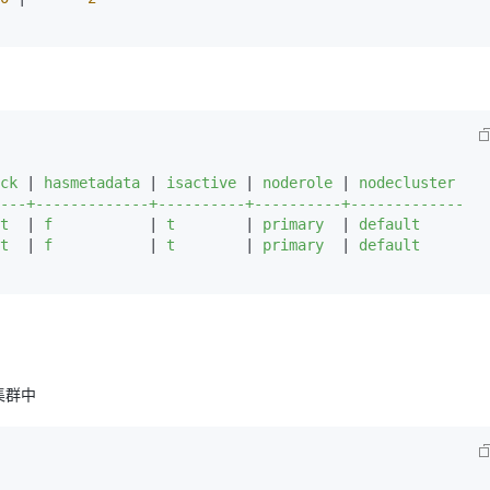
ck 
|
 hasmetadata 
|
 isactive 
|
 noderole 
|
 nodecluster 

---+-------------+----------+----------+-------------

t  
|
 f           
|
 t        
|
 primary  
|
 default

t  
|
 f           
|
 t        
|
 primary  
|
 default

集群中