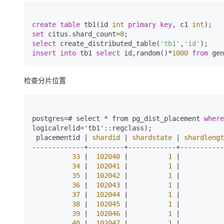
create
table
 tb1(id 
int
primary key
, c1 
int
set
 citus.shard_count=
8
select
 create_distributed_table(
'tb1'
,
'id'
insert
into
 tb1 
select
 id,random()*
1000
from
 gen
检查分片位置
postgres=# select * from pg_dist_placement 
where
logicalrelid='tb1'::regclass);

 placementid | 
shardid
 | 
shardstate
 | 
shardlengt
-------------+---------+------------+-----------
33
 |  
102040
 |          
1
 |           
34
 |  
102041
 |          
1
 |           
35
 |  
102042
 |          
1
 |           
36
 |  
102043
 |          
1
 |           
37
 |  
102044
 |          
1
 |           
38
 |  
102045
 |          
1
 |           
39
 |  
102046
 |          
1
 |           
40
 |  
102047
 |          
1
 |           