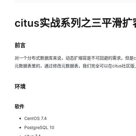
存储
天池大赛
Qwen3.7-Plus
云解析DNS
解决方案免费试用 新老
电子合同
最高领取价值200元试用
能看、能想、能动手的多模
安全
网络与CDN
AI 算法大赛
畅捷通
citus实战系列之三平滑扩
大数据开发治理平台 Data
AI 产品 免费试用
网络
安全
云开发大赛
Qwen3-VL-Plus
Tableau 订阅
1亿+ 大模型 tokens 和 
可观测
入门学习赛
中间件
AI空中课堂在线直播课
云防火墙
140+云产品 免费试用
前言
上云与迁云
云原生的云上边界网络安全
产品新客免费试用，最长1
数据库
生态解决方案
大模型服务
对一个分布式数据库来说，动态扩缩容是不可回避的需求。但是cit
企业出海
大模型ACA认证体验
大数据计算
元数据表里的，通过修改元数据表，我们完全可以在citus社区
助力企业全员 AI 认知与能
行业生态解决方案
千问AI平台-Token Plan
政企业务
媒体服务
开发者生态解决方案
环境
企业服务与云通信
千问AI平台-模型体验
AI 开发和 AI 应用解决
在线体验全尺寸、多种模态
域名与网站
软件
Happy 系列大模型
终端用户计算
CentOS 7.4
Serverless
PostgreSQL 10
开发工具