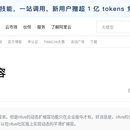
云市场
伙伴
服务
了解阿里云
践
官方博客
考认证
TIANCHI大赛
活动广场
下载
AI 特惠
数据与 API
成为产品伙伴
企业增值服务
最佳实践
价格计算器
AI 场景体
基础软件
产品伙伴合
阿里云认证
市场活动
配置报价
大模型
自助选配和估算价格
新方式
睿译宝，AI翻译排版一步到位
智启 AI 普惠权益
产品生态集成认证中心
企业支持计划
云上春晚
域名与网站
千问官方 MaaS 平台，为开发者和 Agent 而生，新用户赠送 1 亿 + tokens 额度
Qwen Aud
AI Coding
阿里云Maa
2026 阿里云
云服务器 E
为企业打
数据集
Windows
大模型认证
模型
NEW
NEW
容
交付可用成果
值低价云产品抢先购
上传文档即自动完成翻译和格式还原
至高享 1亿+免费 tokens，加速 Al 应用落地
提供智能易用的域名与建站服务
智能编程，一键
安全可靠、
产品生态伙伴
专家技术服务
云上奥运之旅
弹性计算合作
阿里云中企出
手机三要素
宝塔 Linux
全部认证
价格优势
有专属领域专家
GLM-5.2：长任务时代开源旗舰模型
阿里云 OPC 创新助力计划
千问大模型
即刻拥有 DeepS
AI 电商营销
对象存储 O
大模型
产品生态伙伴工作台
企业增值服务台
云栖战略参考
云存储合作计
云栖大会
身份实名认证
CentOS
训练营
推动算力普惠，释放技术红利
最高返9万
多领域专家智能体,一键组建 AI 虚拟交付团队
快速构建应用程序和网站，即刻迈出上云第一步
至高百万元 Token 补贴，加速一人公司成长
多元化、高性能、安全可靠的大模型服务
真正可用的 1M 上下文,一次完成代码全链路开发
轻松解锁专属 Dee
从图文生成到
云上的中国
数据库合作计
活动全景
短信
Docker
图片和
站式影视创作平台
Hermes Agent，打造自进化智能体
Token Plan 模型订阅计划
数字证书管理服务（原SSL证书）
5 分钟轻松部署
AI 广告创作
无影云电脑
企业成长
NEW
信息公告
看见新力量
云网络合作计
OCR 文字识别
JAVA
证享300元代金券
可视化编排打通从文字构思到成片全链路闭环
全托管，含MySQL、PostgreSQL、SQL Server、MariaDB多引擎
自主进化，持久记忆，越用越聪明
Qwen3.8-Max 首发尝鲜，限时加量 10 倍，夜间低至2折
实现全站HTTPS，呈现可信的WEB访问
图文、视频一
随时随地安
魔搭 Mode
Kimi-K3
HappyHors
NEW
loud
服务实践
官网公告
金融模力时刻
Salesforce O
版
发票查验
全能环境
Claude Code + GStack 打造工程团队
千问办公，限时限量积分加倍
Qoder
低代码高效构
AI 建站
短信服务
。但是citus的动态扩缩容功能只在企业版中才有。好消息是，citus的
型
NEW
作计划
Kimi 最新旗舰模型，长程编程与推理利器
让文字生成流
计划
创新中心
魔搭 ModelSc
健康状态
理服务
让AI从“聊天伙伴”进化为能干活的“数字员工”
安装技能 GStack，拥有专属 AI 工程团队
你的AI工作搭子，覆盖日常办公高频场景
面向真实软件的智能体编程平台
0 代码专业建
在citus社区版上实现动态的平滑扩缩容。
客户案例
天气预报查询
操作系统
态合作计划