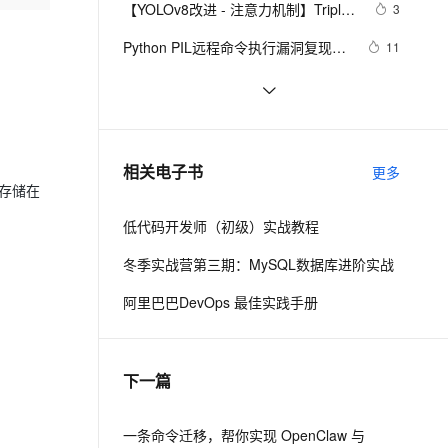
安全
【YOLOv8改进 - 注意力机制】Triplet 
我要投诉
e-1.1-I2V
Cosyvoice-V3-Flash
3
PolarDB
上云场景组合购
Milvus 弹性伸缩功能新增节
伴
Attention：轻量有效的三元注意力
漫剧创作，剧本、分镜、视频高效生成
100%兼容MySQL、PostgreSQL，兼容Oracle，支持集中和分布式
覆盖90%+业务场景，专享组合折扣价
点支持范围
畅自然，细节丰富
高表现力语音合成大模型，语音克隆听感自然
VPN
Python PIL远程命令执行漏洞复现
11
(CVE-2017-8291 CVE-2017-8291)
ernetes 版 ACK
云聚AI 严选权益
AI 原生数据库服务发布
SSL 证书
新年快乐 ~
1
2V
Fun-ASR
，一键激活高效办公新体验
理容器应用的 K8s 服务
精选AI产品，从模型到应用全链提效
Agent 数据网关
文戏情感细腻自然，动作戏激烈拳拳到肉，实现更强表演能力
支持中英文自由切换，具备更强的噪声鲁棒性
堡垒机
50个优秀的名片设计作品欣赏
576
AI 用量加速计划
云原生数据库 PolarDB
防火墙
、识别商机，让客服更高效、服务更出色。
WebBrowser控件使用详解
新老同享，达量后返
Agentic Database 发布
3
相关电子书
更多
主机安全
应用
是存储在
低代码开发师（初级）实战教程
千问办公
NEW
AI 应用及服务市场
的智能体编程平台
一站式AI生产力平台
冬季实战营第三期：MySQL数据库进阶实战
AI 应用
伶鹊
阿里巴巴DevOps 最佳实践手册
企业级人与Agent协作平台，接入和调度多个数字员工
智能客服平台，对话机器人、对话分析、智能外呼
大模型
大模型服务平台百炼 - 全妙
自然语言处理
下一篇
应用创作平台
多模态内容创作工具，已接入 DeepSeek
数据标注
机器学习
一条命令迁移，帮你实现 OpenClaw 与