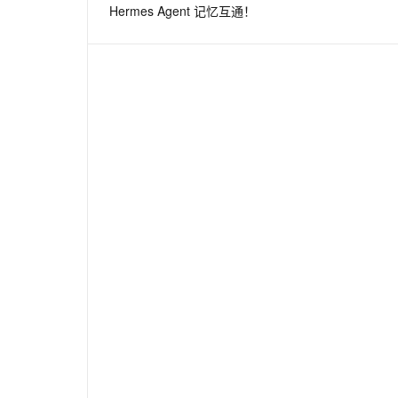
Hermes Agent 记忆互通！
息提取
与 AI 智能体进行实时音视频通话
从文本、图片、视频中提取结构化的属性信息
构建支持视频理解的 AI 音视频实时通话应用
t.diy 一步搞定创意建站
构建大模型应用的安全防护体系
通过自然语言交互简化开发流程,全栈开发支持
通过阿里云安全产品对 AI 应用进行安全防护