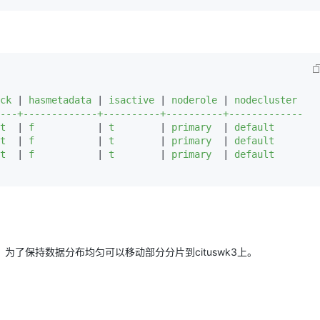
ck 
|
 hasmetadata 
|
 isactive 
|
 noderole 
|
 nodecluster 

---+-------------+----------+----------+-------------

t  
|
 f           
|
 t        
|
 primary  
|
 default

t  
|
 f           
|
 t        
|
 primary  
|
 default

t  
|
 f           
|
 t        
|
 primary  
|
 default

没有分片，为了保持数据分布均匀可以移动部分分片到cituswk3上。