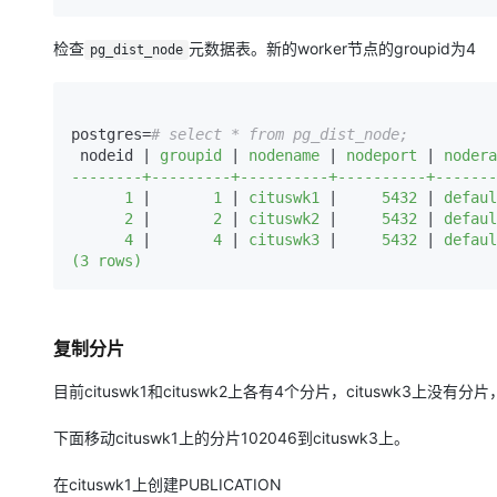
检查
元数据表。新的worker节点的groupid为4
pg_dist_node
postgres=
# select * from pg_dist_node;
 nodeid |
 groupid 
|
 nodename 
|
 nodeport 
|
 nodera
--------+---------+----------+----------+-------
      1 
|
       1 
|
 cituswk1 
|
     5432 
|
 defaul
      2 
|
       2 
|
 cituswk2 
|
     5432 
|
 defaul
      4 
|
       4 
|
 cituswk3 
|
     5432 
|
 defaul
复制分片
目前cituswk1和cituswk2上各有4个分片，cituswk3上
下面移动cituswk1上的分片102046到cituswk3上。
在cituswk1上创建PUBLICATION