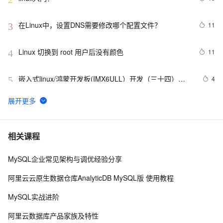
在Linux中，设置DNS需要修改哪个配置文件？
11
3
Linux 切换到 root 用户后没有颜色
11
4
嵌入式linux/鸿蒙开发板(IMX6ULL）开发（三十四）
4
5
Linux系统对中断的处理（下）
Linux系统中密码为空的用户
10
6
使用Mono管理Coyote Linux
614
7
相关课程
MySQL企业常见架构与调优经验分享
linux DHCP
4
8
阿里云云原生数据仓库AnalyticDB MySQL版 使用教程
Hadoop2.7实战v1.0之Linux参数调优
5
9
MySQL实战进阶
[Linux 存储管理] LVM结构
8
10
阿里云数据库产品家族及特性