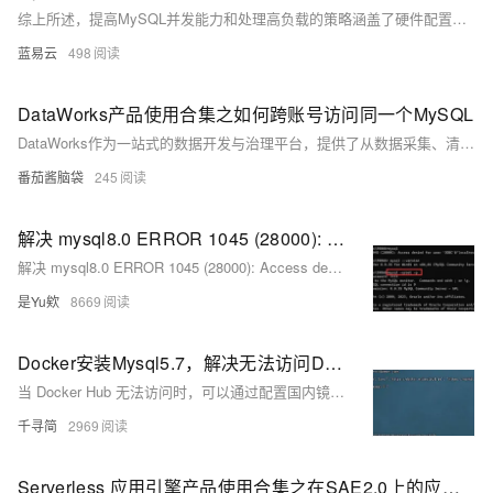
综上所述，提高MySQL并发能力和处理高负载的策略涵盖了硬件配置、软件优化、架构调整以及运维监控等多个方面。通过综合施策，可以确保数据库系统在面对不断增长的并发需求时，维持高效和稳定的性能。
蓝易云
498
DataWorks产品使用合集之如何跨账号访问同一个MySQL
DataWorks作为一站式的数据开发与治理平台，提供了从数据采集、清洗、开发、调度、服务化、质量监控到安全管理的全套解决方案，帮助企业构建高效、规范、安全的大数据处理体系。以下是对DataWorks产品使用合集的概述，涵盖数据处理的各个环节。
番茄酱脑袋
245
解决 mysql8.0 ERROR 1045 (28000): Access denied for user ‘ODBC‘@‘localhost‘ (using password: NO)用户访问拒绝
解决 mysql8.0 ERROR 1045 (28000): Access denied for user ‘ODBC‘@‘localhost‘ (using password: NO)用户访问拒绝
是Yu欸
8669
Docker安装Mysql5.7，解决无法访问DockerHub问题
当 Docker Hub 无法访问时，可以通过配置国内镜像加速来解决应用安装失败和镜像拉取超时的问题。本文介绍了如何在 CentOS 上一键配置国内镜像加速，并成功拉取 MySQL 5.7 镜像。
千寻简
2969
Serverless 应用引擎产品使用合集之在SAE2.0上的应用如何访问云原生数据库PolarDB MySQL版集群