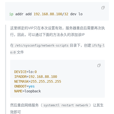
ip
 addr add 
192.168.88.100
/
32
这里绑定的VIP只在本次设置有效，服务器重启后需要再次执
行，因此，可以通过下面的方法永久的添加该IP
在
目录下，创建
/etc/sysconfig/network-scripts
ifcfg-l
文件
o:0
DEVICE
=lo:
0
IPADDR
=
192.168
.
88.100
NETMASK
=
255.255
.
255.255
ONBOOT
=
yes
NAME
然后重启网络服务（
）让其生
systemctl restart network
效即可