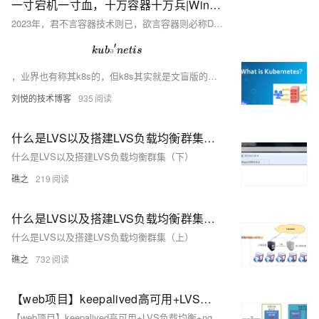
一寸宕机一寸血，十万容器十万兵|Win10/Mac系统下基于Kubernetes(k8s)搭建Gunicorn+Flask高可用Web集群
2023年，君不言容器技术则已，欲言容器则必称Docker，毫无疑问，它是当今最流行的容器技术之一，但是当我们面对海量的镜像与容器时，怎样快速精准的对海量容器进行管理和编排就又成了新的课题，此时，由Google开源的Kubernetes(读音
k
u
b
ə
′
n
e
t
i
s
ə
，业界也有称其k8s的，但k8s其实就是文盲版的Kubernetes，只是因为k和s之间有8个字母)就应时而生了，它是一个开源的用于多个主机虚拟成一个云平台后进行容器资源管理和应用编排引擎，致力于让部署容器化应用简单并且高效，提供了应用的全生命周期管理，如应用部署，规划，更新，维护等机制。本次我们尝试在Win10/Mac系统下，
刘悦的技术博客
935
什么是LVS以及搭建LVS负载均衡群集（下）
什么是LVS以及搭建LVS负载均衡群集（下）
礁之
219
什么是LVS以及搭建LVS负载均衡群集（上）
什么是LVS以及搭建LVS负载均衡群集（上）
礁之
732
【web项目】keepalived高可用+LVS负载均衡+nginx动静分离+nfs共享存储
【web项目】keepalived高可用+LVS负载均衡+nginx动静分离+nfs共享存储