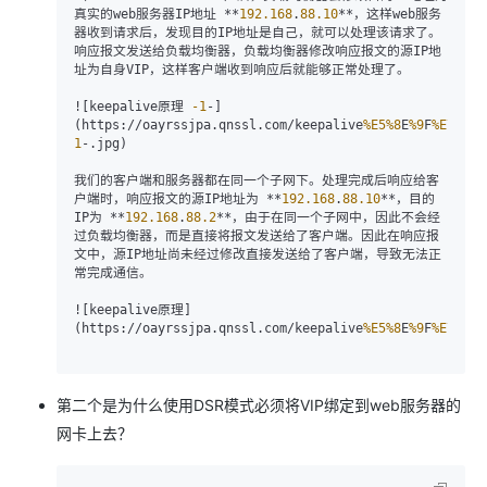
真实的web服务器IP地址 **
192.168
.
88.10
**，这样web服务
器收到请求后，发现目的IP地址是自己，就可以处理该请求了。
响应报文发送给负载均衡器，负载均衡器修改响应报文的源IP地
址为自身VIP，这样客户端收到响应后就能够正常处理了。

![keepalive原理 
-1
-]
(https://oayrssjpa.qnssl.com/keepalive
%E5
%8
E
%9
F
%E7
%90
%
1
-.jpg)

我们的客户端和服务器都在同一个子网下。处理完成后响应给客
户端时，响应报文的源IP地址为 **
192.168
.
88.10
**，目的
IP为 **
192.168
.
88.2
**，由于在同一个子网中，因此不会经
过负载均衡器，而是直接将报文发送给了客户端。因此在响应报
文中，源IP地址尚未经过修改直接发送给了客户端，导致无法正
常完成通信。

![keepalive原理]
(https://oayrssjpa.qnssl.com/keepalive
%E5
%8
E
%9
F
%E7
%90
%
第二个是为什么使用DSR模式必须将VIP绑定到web服务器的
网卡上去？