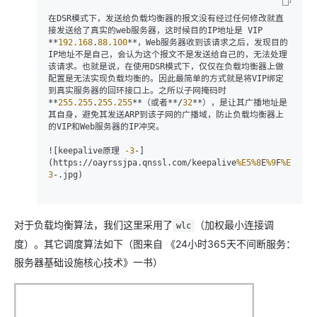
在DSR模式下，发送给负载均衡器的报文没有经过任何修改就直
接发送给了真实的web服务器，这时候目的IP地址是 VIP 
**
192.168
.
88.100
**，Web服务器收到该请求之后，发现目的
IP地址不是自己，会认为这个报文不是发送给自己的，无法处理
该请求。也就是说，在使用DSR模式下，仅仅在负载均衡器上做
配置是无法实现负载均衡的。因此最简单的方式就是将VIP绑定
到真实服务器的回环接口上。之所以子网掩码时 
**
255.255
.
255.255
**（或者**/
32
**），是让其广播地址是
其自身，避免其发送ARP到该子网的广播域，防止负载均衡器上
的VIP和Web服务器的IP冲突。

![keepalive原理 
-3
-]
(https://oayrssjpa.qnssl.com/keepalive
%E5
%8
E
%9
F
%E7
%90
%
3
-.jpg)

对于负载均衡算法，我们这里采用了
（加权最小连接调
wlc
度）。其它调度算法如下（图来自 《24小时365天不间断服务：
服务器基础设施核心技术》一书）