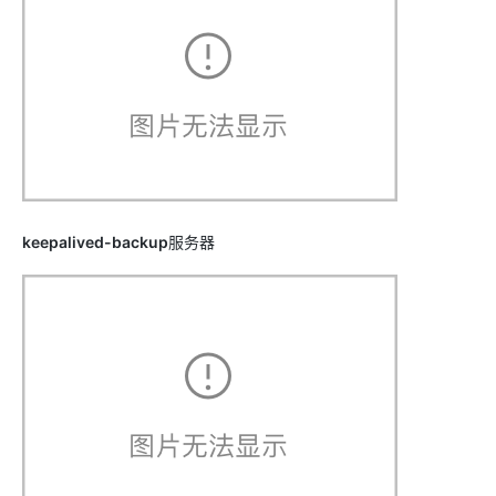
keepalived-backup
服务器