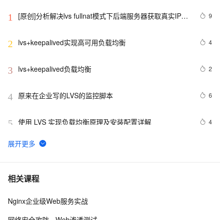
[原创]分析解决lvs fullnat模式下后端服务器获取真实IP地
9
1
址异常问题
lvs+keepalived实现高可用负载均衡
4
2
lvs+keepalived负载均衡
2
3
原来在企业写的LVS的监控脚本
6
4
使用 LVS 实现负载均衡原理及安装配置详解
4
5
重启fastdfs脚本，前端lvs
3
6
LVS原理详解
2
7
相关课程
Nginx企业级Web服务实战
lvs-dr简单配置
3
8
网络安全攻防 - Web渗透测试