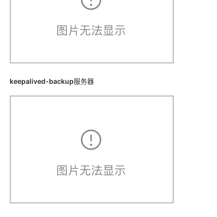
keepalived-backup
服务器