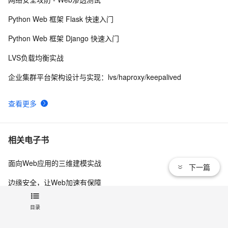
再来，LVS+KEEPALIVED
3
9
Python Web 框架 Flask 快速入门
LVS+Heartbeat安装部署文档
2
10
Python Web 框架 Django 快速入门
LVS负载均衡实战
企业集群平台架构设计与实现：lvs/haproxy/keepalived
查看更多
相关电子书
面向Web应用的三维建模实战
下一篇
边缘安全，让Web加速有保障
使用CNFS搭建弹性Web服务
目录