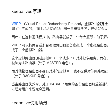
存储
天池大赛
Qwen3.7-Plus
云解析DNS
解决方案免费试用 新老
电子合同
最高领取价值200元试用
能看、能想、能动手的多模
安全
网络与CDN
keepalived原理
AI 算法大赛
畅捷通
大数据开发治理平台 Data
AI 产品 免费试用
网络
安全
云开发大赛
Qwen3-VL-Plus
Tableau 订阅
VRRP
（Virtual Router Redundancy Protoc
1亿+ 大模型 tokens 和 
网关）完成的， 而主机之间的路由器一旦出现故障，通信就会失
可观测
入门学习赛
中间件
AI空中课堂在线直播课
云防火墙
140+云产品 免费试用
因此，在这种通信模式中，路由器就成了一个单点瓶颈，为了解决这
上云与迁云
云原生的云上边界网络安全
产品新客免费试用，最长1
数据库
生态解决方案
VRRP 可以将两台或多台物理路由器设备虚拟成一个虚拟路由器，每
大模型服务
企业出海
大模型ACA认证体验
大数据计算
成了一个虚拟路由器。
助力企业全员 AI 认知与能
行业生态解决方案
千问AI平台-Token Plan
政企业务
这个虚拟路由器通过虚拟IP（一个或多个）对外提供服务。而
媒体服务
被称为主路由器（处于 MASTER 角色）。
开发者生态解决方案
企业服务与云通信
而其他物理路由器不拥有对外的虚拟 IP，也不提供对外网络功能，
千问AI平台-模型体验
AI 开发和 AI 应用解决
（处于 BACKUP 角色）。
在线体验全尺寸、多种模态
域名与网站
当主路由器失效时，处于 BACKUP 角色的备份路由器将重新进
Happy 系列大模型
终端用户计算
过程对用户来说完全透明。
Serverless
keepalive使用场景
开发工具