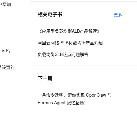
件中增加
相关电子书
更多
息提取
与 AI 智能体进行实时音视频通话
从文本、图片、视频中提取结构化的属性信息
构建支持视频理解的 AI 音视频实时通话应用
《应用型负载均衡ALB产品解读》
t.diy 一步搞定创意建站
构建大模型应用的安全防护体系
阿里云网络-SLB负载均衡产品介绍
通过自然语言交互简化开发流程,全栈开发支持
通过阿里云安全产品对 AI 应用进行安全防护
VIP，
负载均衡SLB热点问题解答
务器设置的
下一篇
一条命令迁移，帮你实现 OpenClaw 与
Hermes Agent 记忆互通！