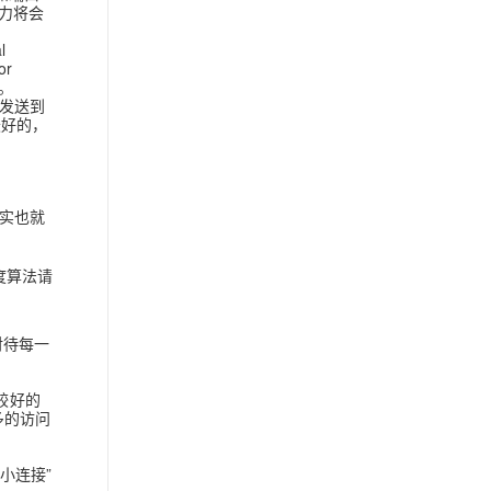
能力将会
l
or
。
请求发送到
最好的，
其实也就
度算法请
对待每一
对较好的
多的访问
小连接”