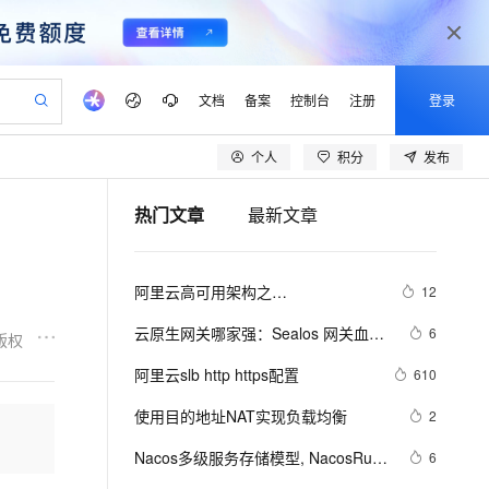
文档
备案
控制台
注册
登录
个人
积分
发布
验
作计划
器
AI 活动
专业服务
服务伙伴合作计划
开发者社区
加入我们
产品动态
服务平台百炼
阿里云 OPC 创新助力计划
热门文章
最新文章
一站式生成采购清单，支持单品或批量购买
可编辑精美 PPT 文稿
S产品伙伴计划（繁花）
峰会
CS
造的大模型服务与应用开发平台
Agency Agents：拥有专属领域专家
AI 生产力先锋
Al MaaS 服务伙伴赋能合作
域名
博文
Careers
至高可申请百万元
Qwen3.8-Max 模型上线
 轻松生成专业的 PPT
开启高性价比 AI 编程新体验
弹性可伸缩的云计算服务
先锋实践拓展 AI 生产力的边界
多领域专家智能体,一键组建 AI 虚拟交付团队
Token 补贴，五大权
计划
海大会
伙伴信用分合作计划
商标
问答
社会招聘
阿里云高可用架构之
12
益加速 OPC 成功
帕鲁游戏服务器
SS
HappyHorse 打造一站式影视创作平台
飞天发布时刻
HOT
Open Search 向量检索版支
划
备案
电子书
校园招聘
“CDN+WAF+SLB+ECS
联机服务器，轻松开启游戏
视频创作，一键激活电商全链路生产力
稳定、安全、高性价比、高性能的云存储服务
所见，即是所愿
持视频检索 Pipeline 功能
可视化编排打通从文字构思到成片全链路闭环
更多支持
云原生网关哪家强：Sealos 网关血泪
6
版权
划
公司注册
镜像站
视频生成
语音识别与合成
史
 智能体与工作流应用
漫剧工坊：一站式动画创作平台
AI 实训营
应用身份服务 (IDaaS)
阿里云slb http https配置
610
合作伙伴培训与认证
划
上云迁移
站生成，高效打造优质广告素材
全接入的云上超级电脑
通过阿里云百炼高效搭建AI应用,助力高效开发
快速生产连贯的高质量长漫剧
从基础到进阶，Agent 创客手把手教你
OpenClaw 管理能力上线
lScope
我要反馈
e-1.1-T2V
Qwen3-TTS-Flash
使用目的地址NAT实现负载均衡
2
查询合作伙伴
n Alibaba Cloud ISV 合作
代维服务
建企业门户网站
10 分钟搭建微信、支付宝小程序
MaxCompute MaxFrame 提
畅细腻的高质量视频
离线语音合成大模型，多语言方言自适应，低延迟高稳定
创新加速
Nacos多级服务存储模型, NacosRule
ope
登录合作伙伴管理后台
6
我要建议
站，无忧落地极速上线
以可视化方式快速构建移动和 PC 门户网站
国内短信简单易用，安全可靠，秒级触达，全球覆盖200+国家和地区。
高效部署网站，快速应用到小程序
供自动弹性内存功能
负载均衡规则入门