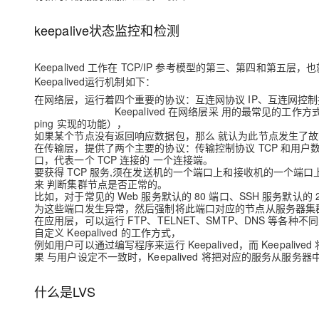
keepalive状态监控和检测
Keepalived 工作在 TCP/IP 参考模型的第三、第四和第
Keepalived运行机制如下：
在网络层，运行着四个重要的协议：互连网协议 IP、互连网控制报文
Keepalived 在网络层采 用的最常见的工作方式是通
ping 实现的功能），
如果某个节点没有返回响应数据包，那么 就认为此节点发生了故障，
在传输层，提供了两个主要的协议：传输控制协议 TCP 和用户数据
口，代表一个 TCP 连接的 一个连接端。
要获得 TCP 服务,须在发送机的一个端口上和接收机的一个端口上建
来 判断集群节点是否正常的。
比如，对于常见的 Web 服务默认的 80 端口、SSH 服务默认的 
为这些端口发生异常，然后强制将此端口对应的节点从服务器集
在应用层，可以运行 FTP、TELNET、SMTP、DNS 等各种
自定义 Keepalived 的工作方式，
例如用户可以通过编写程序来运行 Keepalived，而 Keepali
果 与用户设定不一致时，Keepalived 将把对应的服务从服务器
什么是LVS