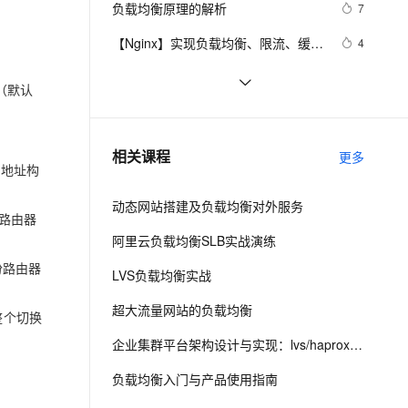
安全
负载均衡原理的解析
我要投诉
e-1.1-I2V
Cosyvoice-V3-Flash
7
PolarDB
上云场景组合购
Milvus 弹性伸缩功能新增节
伴
漫剧创作，剧本、分镜、视频高效生成
100%兼容MySQL、PostgreSQL，兼容Oracle，支持集中和分布式
覆盖90%+业务场景，专享组合折扣价
点支持范围
畅自然，细节丰富
高表现力语音合成大模型，语音克隆听感自然
VPN
【Nginx】实现负载均衡、限流、缓
4
存、黑白名单和灰度发布，这是最全
ernetes 版 ACK
云聚AI 严选权益
AI 原生数据库服务发布
SSL 证书
linux 负载均衡（4层）
737
2V
Fun-ASR
的一篇了！
由（默认
，一键激活高效办公新体验
理容器应用的 K8s 服务
精选AI产品，从模型到应用全链提效
Agent 数据网关
文戏情感细腻自然，动作戏激烈拳拳到肉，实现更强表演能力
支持中英文自由切换，具备更强的噪声鲁棒性
堡垒机
elasticsearch 客户端负载均衡
6
AI 用量加速计划
云原生数据库 PolarDB
防火墙
、识别商机，让客服更高效、服务更出色。
统一观测丨使用 Prometheus 监控云
新老同享，达量后返
Agentic Database 发布
7
相关课程
更多
原生网关，我们该关注哪些指标？
 地址构
主机安全
应用
动态网站搭建及负载均衡对外服务
千问办公
NEW
路由器
AI 应用及服务市场
的智能体编程平台
一站式AI生产力平台
阿里云负载均衡SLB实战演练
AI 应用
份路由器
伶鹊
LVS负载均衡实战
企业级人与Agent协作平台，接入和调度多个数字员工
智能客服平台，对话机器人、对话分析、智能外呼
大模型
超大流量网站的负载均衡
整个切换
大模型服务平台百炼 - 全妙
自然语言处理
企业集群平台架构设计与实现：lvs/haproxy/keepalived
应用创作平台
多模态内容创作工具，已接入 DeepSeek
数据标注
负载均衡入门与产品使用指南
机器学习