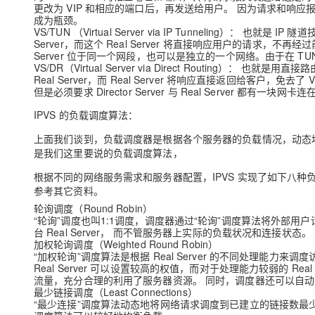
更改为 VIP 和相应的端口后，再发送给用户。 因为请求和响应报文都
成为瓶颈。
VS/TUN （Virtual Server via IP Tunneling）：
Server，而这个 Real Server 将直接响应用户的请求，不再经过
Server 位于同一个网段，也可以是独立的一个网络。由于在 
VS/DR（Virtual Server via Direct Routing）
Real Server，而 Real Server 将响应直接返回给客户
但是必须要求 Director Server 与 Real Server 都有一块
IPVS 的负载调度算法：
上面我们谈到，负载调度器是根据各个服务器的负载情况，动态地选择
是我们这里要说的负载调度算法，
根据不同的网络服务需求和服务器配置，IPVS 实现了如下八
参考其它资料。
轮询调度（Round Robin）
“轮询”调度也叫1:1调度，调度器通过“轮询”调度算法将外部用户请求
台 Real Server， 而不管服务器上实际的负载状况和连接状态。
加权轮询调度（Weighted Round Robin）
“加权轮询”调度算法是根据 Real Server 的不同处理能力来调
Real Server 可以设置较高的权值，而对于处理能力较弱的 
流量，充分合理的利用了服务器资源。 同时，调度器还可以自动查询 
最少链接调度（Least Connections）
“最少连接”调度算法动态地将网络请求调度到已建立的链接数最