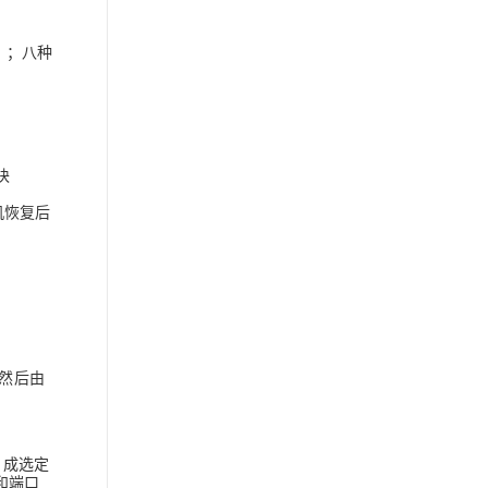
 ）；八种
块
主机恢复后
器，然后由
写 成选定
址和端口