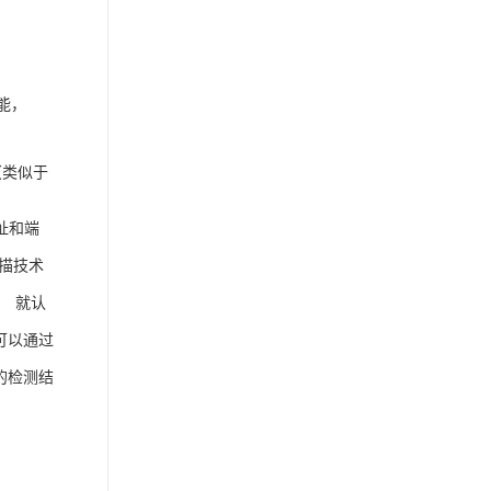
功能，
（类似于
址和端
扫描技术
， 就认
户可以通过
 的检测结