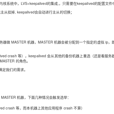
x内核系统中，LVS+keepalived的集成,，只需要在keepalived的配置文
主从挂掉, keepalived会自动进行主从的切换；
AI 应用
10分钟微调：让0.6B模型媲美235B模
多模态数据信
型
依托云原生高可用架构,实现Dify私有化部署
用1%尺寸在特定领域达到大模型90%以上效果
一个 AI 助手
超强辅助，Bol
即刻拥有 DeepSeek-R1 满血版
在企业官网、通讯软件中为客户提供 AI 客服
多种方案随心选，轻松解锁专属 DeepSeek
器做 MASTER 机器，MASTER 机器会被分配到一个指定的虚拟 ip，即
d crash 等），keepalived 会从其他的备份机器上重选（还是看服
MASTER 的角色。
满足我们的需求。
 MASTER 机器，下面几种情况会触发选举：
ed crash 等，而本机器上其他应用程序 crash 不算）