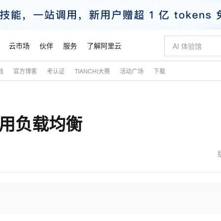
云市场
伙伴
服务
了解阿里云
践
官方博客
考认证
TIANCHI大赛
活动广场
下载
AI 特惠
数据与 API
成为产品伙伴
企业增值服务
最佳实践
价格计算器
AI 场景体
基础软件
产品伙伴合
阿里云认证
市场活动
配置报价
大模型
自助选配和估算价格
步到位
智启 AI 普惠权益
产品生态集成认证中心
企业支持计划
云上春晚
域名与网站
Qwen Audio：打造专属 AI 语音助手
千问官方 MaaS 平台，为开发者和 Agent 而生，新用户赠送 1 亿 + tokens 额度
一句话生成原生
AI Coding
阿里云Maa
2026 阿里云
云服务器 E
为企业打
数据集
Windows
大模型认证
模型
NEW
NEW
高可用负载均衡
格式还原
值低价云产品抢先购
至高享 1亿+免费 tokens，加速 Al 应用落地
提供智能易用的域名与建站服务
Qwen-Audio-3.0-Realtime 端到端实时语音角色扮演
输入一句话想法,
智能编程，一键
安全可靠、
产品生态伙伴
专家技术服务
云上奥运之旅
弹性计算合作
阿里云中企出
手机三要素
宝塔 Linux
全部认证
价格优势
开源旗舰模型
即刻拥有 DeepSeek-V4-Pro
阿里云 OPC 创新助力计划
千问大模型
一键部署幻兽
AI 电商营销
对象存储 O
大模型
产品生态伙伴工作台
企业增值服务台
云栖战略参考
云存储合作计
云栖大会
身份实名认证
CentOS
训练营
推动算力普惠，释放技术红利
最高返9万
真正可用的 1M 上下文,一次完成代码全链路开发
快速构建应用程序和网站，即刻迈出上云第一步
轻松解锁专属 DeepSeek-V4-Pro
至高百万元 Token 补贴，加速一人公司成长
多元化、高性能、安全可靠的大模型服务
一键购买专属
从图文生成到
云上的中国
数据库合作计
活动全景
短信
Docker
图片和
自进化智能体
5 分钟轻松部署专属 QwenPaw
Token Plan 模型订阅计划
数字证书管理服务（原SSL证书）
高效搭建 AI
AI 广告创作
无影云电脑
企业成长
NEW
HOT
信息公告
看见新力量
云网络合作计
OCR 文字识别
JAVA
越聪明
证享300元代金券
全托管，含MySQL、PostgreSQL、SQL Server、MariaDB多引擎
Qwen3.8-Max 首发尝鲜，限时加量 10 倍，夜间低至2折
实现全站HTTPS，呈现可信的WEB访问
从聊天伙伴进化为能主动干活的本地数字员工
图文、视频一
随时随地安
魔搭 Mode
Kimi-K3
HappyHors
NEW
loud
服务实践
官网公告
金融模力时刻
Salesforce O
版
发票查验
全能环境
Claude Code + GStack 打造工程团队
千问办公，限时限量积分加倍
Qoder
低代码高效构
AI 建站
短信服务
型
NEW
作计划
Kimi 最新旗舰模型，长程编程与推理利器
让文字生成流
计划
创新中心
魔搭 ModelSc
健康状态
理服务
让AI从“聊天伙伴”进化为能干活的“数字员工”
安装技能 GStack，拥有专属 AI 工程团队
你的AI工作搭子，覆盖日常办公高频场景
面向真实软件的智能体编程平台
0 代码专业建
客户案例
天气预报查询
操作系统
态合作计划