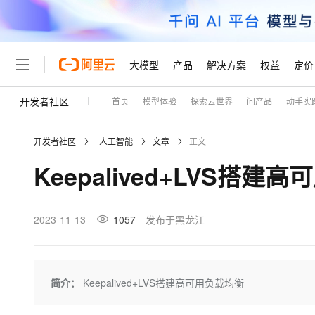
大模型
产品
解决方案
权益
定价
开发者社区
首页
模型体验
探索云世界
问产品
动手实
大模型
产品
解决方案
权益
定价
云市场
伙伴
服务
了解阿里云
精选产品
精选解决方案
普惠上云
产品定价
精选商城
成为销售伙伴
售前咨询
为什么选择阿里云
千问AI平台
开发者社区
人工智能
文章
正文
了解云产品的定价详情
大模型服务平台百炼
睿译宝，AI翻译排版一
普惠上云 官方力荐
分销伙伴
在线服务
网站建设
什么是云计算
大
Keepalived+LVS搭建
大模型服务与应用平台
上传文档即自动完成翻译和
云服务器38元/年起，超
咨询伙伴
多端小程序
技术领先
云上成本管理
售后服务
轻量应用服务器
GLM-5.2：长任务时代
官方推荐返现计划
大模型
精选产品
精选解决方案
Salesforce 国际版订阅
稳定可靠
管理和优化成本
推荐新用户得奖励，单订单
销售伙伴合作计划
2023-11-13
1057
发布于黑龙江
自助服务
友盟天域
安全合规
人工智能与机器学习
AI
文本生成
云数据库 RDS
Hermes Agent，打造
云工开物
无影生态合作计划
在线服务
观测云
分析师报告
自主进化，持久记忆，越用
高校专属算力普惠，学生认
计算
互联网应用开发
Qwen3.8-Max
HOT
Salesforce On Alibaba C
工单服务
Tuya 物联网平台阿里云
研究报告与白皮书
人工智能平台 PAI
快速拥有专属 OpenClaw
简介：
Keepalived+LVS搭建高可用负载均衡
大模
Consulting Partner 合
大数据
容器
智能体时代全能旗舰模型
免费试用
短信专区
一站式AI开发、训练和推
蓝凌 OA
AI 大模型销售与服务生
现代化应用