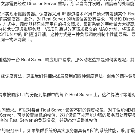
需要经过 Director Server 重写，所以当高并发时，调度器的处理
 也就是 IP 隧道技术实现虚拟服务器。调度器采用 IP 隧道技术将用户请求转发到某个 Rea
前端调度器，此外，对 Real Server 的地域位置没有要求，可以和 Direct
TUN 方式中，调度器将只处理用户的报文请求，集群系统的吞吐量大大提高
： 也就是用直接路由技术实现虚拟服务器。VS/DR 通过改写请求报文的 MAC 地址，将
，免去了 VS/TUN 中的 IP 隧道开销。这种方式是三种负载调度机制中性能最高、
网卡连在同一物理网段上。
一台 Real Server 响应用户请求，那么动态选择是如何实现呢，
种负载调度算法，这里我们详细讲述最常用的四种调度算法，剩余的四种调
按顺序1:1的分配到集群中的每个 Real Server 上，这种算法平等地
度访问请求。可以对每台 Real Server 设置不同的调度权值，对于性能相
Real Server，可以设置较低的权值，这样保证了处理能力强的服务器处理更
Real Server 的负载情况，并动态地调整其权值。
少的服务器上。如果集群系统的真实服务器具有相近的系统性能，采用“最