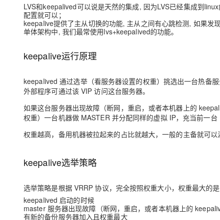
大模型解决方案
LVS和keepalived可以说是天然的集成, 因为LVS已经集成到linu
配置就可以；
迁移与运维管理
keepalive提供了主从切换的功能, 主从之间有心跳检测, 如果发现
快速部署 Dify，高效搭建 
单体架构中, 我们最常使用lvs+keepalived的功能。
专有云
keepalive运行原理
10 分钟在聊天系统中增加
keepalived 通过选举（看服务器设置的权重）挑选出一台热备服务
外部程序可通过该 VIP 访问这台服务器。
如果这台服务器出现故障（断网，重启，或者本机器上的 keepalive
权重）一台机器做 MASTER 并分配同样的虚拟 IP，充当前一台 
权重越高，备用机器被拉起来的占比就越大，一般的主备就可以
keepalive选举策略
选举策略是根据 VRRP 协议，完全按照权重大小，权重最大的是
keepalived 启动的时候
master 服务器出现故障（断网，重启，或者本机器上的 keepaliv
有新的备份服务器加入且权重最大