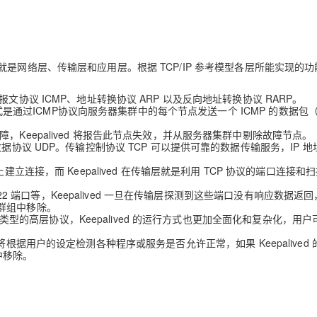
五层，也就是网络层、传输层和应用层。根据 TCP/IP 参考模型各层所能实现的
协议 ICMP、地址转换协议 ARP 以及反向地址转换协议 RARP。
过ICMP协议向服务器集群中的每个节点发送一个 ICMP 的数据包
Keepalived 将报告此节点失效，并从服务器集群中剔除故障节点。
协议 UDP。传输控制协议 TCP 可以提供可靠的数据传输服务，IP 地
立连接，而 Keepalived 在传输层就是利用 TCP 协议的端口连接和
22 端口等，Keepalived 一旦在传输层探测到这些端口没有响应数据返回
群组中移除。
不同类型的高层协议，Keepalived 的运行方式也更加全面化和复杂化，用
ved 将根据用户的设定检测各种程序或服务是否允许正常，如果 Keepalived
中移除。