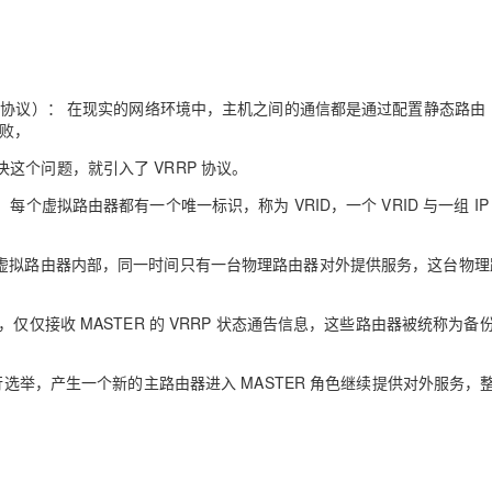
Deepseek-v4-pro
HappyHors
同享
万小智 AI 建站低至 15元/月
Qoder CN
AI 短剧/漫剧
云原生数据库 
快递物流查询
WordPress
成为服务伙
高校合作
点，立即开启云上创新
覆盖公网/内网、递归/权威、移动APP等全场景解析服务
送.CN域名，送备案服务码
基于千问大模型等，支持代码智能生成、研发智能问答
AI助力短剧
态智能体模型
旗舰 MoE 大模型，百万上下文与顶尖推理能力
图生视频，流
Ubuntu
服务生态伙伴
云工开物
企业应用
Works
Night Plan 支持 Qwen 3.8-Max
云原生大数据计算服务 MaxCompute
AI 办公
容器服务 Kub
NEW
GLM-5.2
Wan2.7-T
Red Hat
ol，虚拟路由器冗余协议）： 在现实的网络环境中，主机之间的通信都是通过配置静态路
30+ 款产品免费体验
Data Agent 驱动的一站式 Data+AI 开发治理平台
夜间 5 折，Qwen/Meoo/TokenPlan 客户专享
面向分析的企业级SaaS模式云数据仓库
AI智能应用
提供一站式管
科研合作
视觉 Coding、空间感知、多模态思考等全面升级
1M上下文，专为长程任务能力而生
败，
ERP
堂（旗舰版）
SUSE
智能客服
个问题，就引入了 VRRP 协议。
CRM
防护产品
2个月
自动承接线索
建站小程序
个虚拟路由器都有一个唯一标识，称为 VRID，一个 VRID 与一组 IP
OA 办公系统
AI 应用构建
大模型原生
力提升
财税管理
模板建站
Qoder
大模型服务平台百炼-应用模版
HOT
NEW
在虚拟路由器内部，同一时间只有一台物理路由器对外提供服务，这台物理
面向真实软件
个人版上线、团队版降价；千问3.8-Max首发发尝鲜
丰富多元化的应用模版和解决方案
400电话
定制建站
仅仅接收 MASTER 的 VRRP 状态通告信息，这些路由器被统称为备
万有无界
大模型服务平台百炼-智能体
方案
广告营销
模板小程序
的模型效果
灵活可视化地构建企业级 Agent
定制小程序
行选举，产生一个新的主路由器进入 MASTER 角色继续提供对外服务，
秒悟
人工智能平台 PAI
APP 开发
云端极速 AI 
新一代 AI 视频生成模型，深度适配广告营销等场景
AI Native 的算法工程平台，一站式完成建模、训练、推理服务部署
建站系统