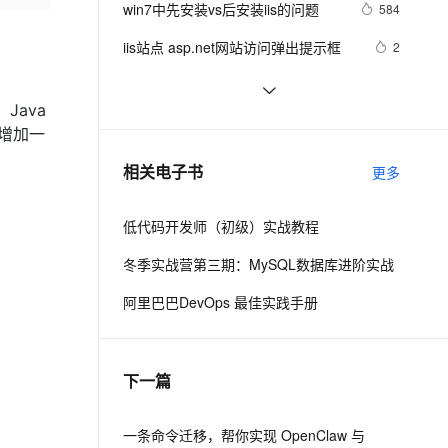
安全
win7中先安装vs后安装iis的问题
我要投诉
e-1.1-I2V
Cosyvoice-V3-Flash
584
PolarDB
上云场景组合购
Milvus 弹性伸缩功能新增节
伴
漫剧创作，剧本、分镜、视频高效生成
100%兼容MySQL、PostgreSQL，兼容Oracle，支持集中和分布式
覆盖90%+业务场景，专享组合折扣价
点支持范围
畅自然，细节丰富
高表现力语音合成大模型，语音克隆听感自然
VPN
iis站点 asp.net网站访问弹出提示框
2
ernetes 版 ACK
云聚AI 严选权益
AI 原生数据库服务发布
SSL 证书
IIS服务笔记
2
2V
Fun-ASR
，一键激活高效办公新体验
理容器应用的 K8s 服务
精选AI产品，从模型到应用全链提效
Agent 数据网关
Java
文戏情感细腻自然，动作戏激烈拳拳到肉，实现更强表演能力
支持中英文自由切换，具备更强的噪声鲁棒性
堡垒机
【转发】Visual Studio 2013 如何关闭
1
会增加一
AI 用量加速计划
云原生数据库 PolarDB
调试而不关闭IIS Express
防火墙
、识别商机，让客服更高效、服务更出色。
MVC 部署在IIS7 出现的 404 错误
新老同享，达量后返
Agentic Database 发布
6
相关电子书
更多
主机安全
应用
低代码开发师（初级）实战教程
千问办公
NEW
AI 应用及服务市场
的智能体编程平台
一站式AI生产力平台
冬季实战营第三期：MySQL数据库进阶实战
AI 应用
伶鹊
阿里巴巴DevOps 最佳实践手册
企业级人与Agent协作平台，接入和调度多个数字员工
智能客服平台，对话机器人、对话分析、智能外呼
大模型
大模型服务平台百炼 - 全妙
自然语言处理
下一篇
应用创作平台
多模态内容创作工具，已接入 DeepSeek
数据标注
机器学习
一条命令迁移，帮你实现 OpenClaw 与