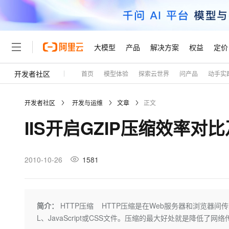
大模型
产品
解决方案
权益
定价
开发者社区
首页
模型体验
探索云世界
问产品
动手实
大模型
产品
解决方案
权益
定价
云市场
伙伴
服务
了解阿里云
精选产品
精选解决方案
普惠上云
产品定价
精选商城
成为销售伙伴
售前咨询
为什么选择阿里云
千问AI平台
开发者社区
开发与运维
文章
正文
了解云产品的定价详情
大模型服务平台百炼
千问办公，解锁你的工作
普惠上云 官方力荐
分销伙伴
在线服务
网站建设
什么是云计算
大
IIS开启GZIP压缩效率对
大模型服务与应用平台
企业级Agent产品，直接
云服务器38元/年起，超
咨询伙伴
多端小程序
技术领先
云上成本管理
售后服务
轻量应用服务器
Agency Agents：拥
官方推荐返现计划
大模型
精选产品
精选解决方案
Salesforce 国际版订阅
稳定可靠
管理和优化成本
推荐新用户得奖励，单订单
销售伙伴合作计划
2010-10-26
1581
自助服务
友盟天域
安全合规
人工智能与机器学习
AI
文本生成
云数据库 RDS
HappyHorse 打造一
云工开物
无影生态合作计划
在线服务
观测云
分析师报告
高校专属算力普惠，学生认
计算
互联网应用开发
Qwen3.8-Max
HOT
Salesforce On Alibaba C
工单服务
Tuya 物联网平台阿里云
研究报告与白皮书
人工智能平台 PAI
快速拥有专属 OpenClaw
简介：
HTTP压缩 HTTP压缩是在Web服务器和浏览器间
大模
Consulting Partner 合
大数据
容器
智能体时代全能旗舰模型
免费试用
短信专区
一站式AI开发、训练和推
L、JavaScript或CSS文件。压缩的最大好处就是降低
蓝凌 OA
AI 大模型销售与服务生
现代化应用