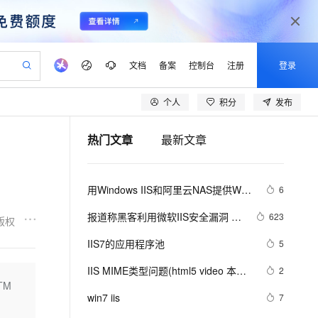
文档
备案
控制台
注册
登录
个人
积分
发布
验
作计划
器
AI 活动
专业服务
服务伙伴合作计划
开发者社区
加入我们
产品动态
服务平台百炼
阿里云 OPC 创新助力计划
热门文章
最新文章
一站式生成采购清单，支持单品或批量购买
io：打造专属 AI 语音助手
S产品伙伴计划（繁花）
峰会
CS
造的大模型服务与应用开发平台
一句话生成原生可编辑精美 PPT 文稿
AI 生产力先锋
Al MaaS 服务伙伴赋能合作
域名
博文
Careers
至高可申请百万元
Qwen3.8-Max 模型上线
开启高性价比 AI 编程新体验
弹性可伸缩的云计算服务
Qwen-Audio-3.0-Realtime 端到端实时语音角色扮演
输入一句话想法, 轻松生成专业的 PPT
先锋实践拓展 AI 生产力的边界
Token 补贴，五大权
计划
海大会
伙伴信用分合作计划
商标
问答
社会招聘
用Windows IIS和阿里云NAS提供Web
6
益加速 OPC 成功
eek-V4-Pro
SS
一键部署幻兽帕鲁游戏服务器
飞天发布时刻
HOT
Open Search 向量检索版支
划
备案
电子书
校园招聘
和FTP服务
pSeek-V4-Pro
视频创作，一键激活电商全链路生产力
稳定、安全、高性价比、高性能的云存储服务
一键购买专属联机服务器，轻松开启游戏
所见，即是所愿
持视频检索 Pipeline 功能
更多支持
报道称黑客利用微软IIS安全漏洞 入
623
版权
划
公司注册
镜像站
视频生成
语音识别与合成
侵大学服务器
专属 QwenPaw
漫剧工坊：一站式动画创作平台
AI 实训营
HOT
应用身份服务 (IDaaS)
IIS7的应用程序池
5
合作伙伴培训与认证
划
上云迁移
站生成，高效打造优质广告素材
全接入的云上超级电脑
从聊天伙伴进化为能主动干活的本地数字员工
快速生产连贯的高质量长漫剧
从基础到进阶，Agent 创客手把手教你
OpenClaw 管理能力上线
lScope
我要反馈
e-1.1-T2V
Qwen3-TTS-Flash
IIS MIME类型问题(html5 video 本地
2
查询合作伙伴
n Alibaba Cloud ISV 合作
代维服务
建企业门户网站
10 分钟搭建微信、支付宝小程序
TM
MaxCompute MaxFrame 提
打开可以，IIS打开不了)
畅细腻的高质量视频
离线语音合成大模型，多语言方言自适应，低延迟高稳定
创新加速
win7 iis
ope
登录合作伙伴管理后台
7
我要建议
站，无忧落地极速上线
以可视化方式快速构建移动和 PC 门户网站
国内短信简单易用，安全可靠，秒级触达，全球覆盖200+国家和地区。
高效部署网站，快速应用到小程序
供自动弹性内存功能