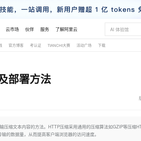
云市场
伙伴
服务
了解阿里云
践
官方博客
考认证
TIANCHI大赛
活动广场
下载
AI 特惠
数据与 API
成为产品伙伴
企业增值服务
最佳实践
价格计算器
AI 场景体
基础软件
产品伙伴合
阿里云认证
市场活动
配置报价
大模型
自助选配和估算价格
新方式
睿译宝，AI翻译排版一步到位
智启 AI 普惠权益
产品生态集成认证中心
企业支持计划
云上春晚
域名与网站
千问官方 MaaS 平台，为开发者和 Agent 而生，新用户赠送 1 亿 + tokens 额度
Qwen Aud
AI Coding
阿里云Maa
2026 阿里云
云服务器 E
为企业打
数据集
Windows
大模型认证
模型
NEW
NEW
比及部署方法
交付可用成果
值低价云产品抢先购
上传文档即自动完成翻译和格式还原
至高享 1亿+免费 tokens，加速 Al 应用落地
提供智能易用的域名与建站服务
智能编程，一键
安全可靠、
产品生态伙伴
专家技术服务
云上奥运之旅
弹性计算合作
阿里云中企出
手机三要素
宝塔 Linux
全部认证
价格优势
有专属领域专家
GLM-5.2：长任务时代开源旗舰模型
阿里云 OPC 创新助力计划
千问大模型
即刻拥有 DeepS
AI 电商营销
对象存储 O
大模型
产品生态伙伴工作台
企业增值服务台
云栖战略参考
云存储合作计
云栖大会
身份实名认证
CentOS
训练营
推动算力普惠，释放技术红利
最高返9万
多领域专家智能体,一键组建 AI 虚拟交付团队
快速构建应用程序和网站，即刻迈出上云第一步
至高百万元 Token 补贴，加速一人公司成长
多元化、高性能、安全可靠的大模型服务
真正可用的 1M 上下文,一次完成代码全链路开发
轻松解锁专属 Dee
从图文生成到
云上的中国
数据库合作计
活动全景
短信
Docker
图片和
站式影视创作平台
Hermes Agent，打造自进化智能体
Token Plan 模型订阅计划
数字证书管理服务（原SSL证书）
5 分钟轻松部署
AI 广告创作
无影云电脑
企业成长
NEW
信息公告
看见新力量
云网络合作计
OCR 文字识别
JAVA
证享300元代金券
可视化编排打通从文字构思到成片全链路闭环
全托管，含MySQL、PostgreSQL、SQL Server、MariaDB多引擎
自主进化，持久记忆，越用越聪明
Qwen3.8-Max 首发尝鲜，限时加量 10 倍，夜间低至2折
实现全站HTTPS，呈现可信的WEB访问
图文、视频一
随时随地安
魔搭 Mode
Kimi-K3
HappyHors
NEW
loud
服务实践
官网公告
金融模力时刻
Salesforce O
版
发票查验
全能环境
Claude Code + GStack 打造工程团队
千问办公，限时限量积分加倍
Qoder
低代码高效构
AI 建站
短信服务
传输压缩文本内容的方法。HTTP压缩采用通用的压缩算法如GZIP等压缩H
型
NEW
作计划
Kimi 最新旗舰模型，长程编程与推理利器
让文字生成流
计划
创新中心
魔搭 ModelSc
健康状态
理服务
让AI从“聊天伙伴”进化为能干活的“数字员工”
安装技能 GStack，拥有专属 AI 工程团队
你的AI工作搭子，覆盖日常办公高频场景
面向真实软件的智能体编程平台
0 代码专业建
了网络传输的数据量，从而提高客户端浏览器的访问速度。
客户案例
天气预报查询
操作系统
态合作计划