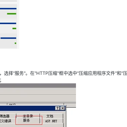
>"属性"，选择"服务"。在"HTTP压缩"框中选中"压缩应用程序文件"和"
；