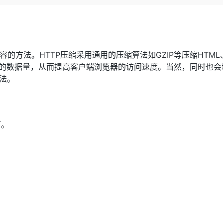
Deepseek-v4-pro
HappyHors
同享
万小智 AI 建站低至 15元/月
Qoder CN
AI 短剧/漫剧
云原生数据库 
快递物流查询
WordPress
成为服务伙
高校合作
点，立即开启云上创新
覆盖公网/内网、递归/权威、移动APP等全场景解析服务
送.CN域名，送备案服务码
基于千问大模型等，支持代码智能生成、研发智能问答
AI助力短剧
态智能体模型
旗舰 MoE 大模型，百万上下文与顶尖推理能力
图生视频，流
Ubuntu
服务生态伙伴
云工开物
企业应用
Works
Night Plan 支持 Qwen 3.8-Max
云原生大数据计算服务 MaxCompute
AI 办公
容器服务 Kub
NEW
GLM-5.2
Wan2.7-T
Red Hat
30+ 款产品免费体验
Data Agent 驱动的一站式 Data+AI 开发治理平台
夜间 5 折，Qwen/Meoo/TokenPlan 客户专享
面向分析的企业级SaaS模式云数据仓库
AI智能应用
提供一站式管
科研合作
方法。HTTP压缩采用通用的压缩算法如GZIP等压缩HTML、
视觉 Coding、空间感知、多模态思考等全面升级
1M上下文，专为长程任务能力而生
ERP
堂（旗舰版）
SUSE
络传输的数据量，从而提高客户端浏览器的访问速度。当然，同时也
智能客服
CRM
算法。
防护产品
2个月
自动承接线索
建站小程序
OA 办公系统
AI 应用构建
大模型原生
力提升
财税管理
模板建站
Qoder
大模型服务平台百炼-应用模版
HOT
NEW
下。
面向真实软件
个人版上线、团队版降价；千问3.8-Max首发发尝鲜
丰富多元化的应用模版和解决方案
400电话
定制建站
万有无界
大模型服务平台百炼-智能体
方案
广告营销
模板小程序
的模型效果
灵活可视化地构建企业级 Agent
定制小程序
秒悟
人工智能平台 PAI
APP 开发
云端极速 AI 
新一代 AI 视频生成模型，深度适配广告营销等场景
AI Native 的算法工程平台，一站式完成建模、训练、推理服务部署
建站系统