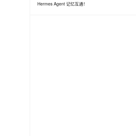
Hermes Agent 记忆互通！
息提取
与 AI 智能体进行实时音视频通话
从文本、图片、视频中提取结构化的属性信息
构建支持视频理解的 AI 音视频实时通话应用
t.diy 一步搞定创意建站
构建大模型应用的安全防护体系
通过自然语言交互简化开发流程,全栈开发支持
通过阿里云安全产品对 AI 应用进行安全防护