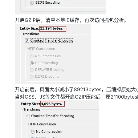
大模型解决方案
迁移与运维管理
快速部署 Dify，高效搭建 
开启GZIP后，清空本地IE缓存，再次访问抓包分析。
专有云
10 分钟在聊天系统中增加
开启前后，页面大小减小了89213bytes，压缩掉原始大
当对CSS、JS等文件都开启GZIP压缩后，原21100by