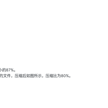
AI 应用
10分钟微调：让0.6B模型媲美235B模
多模态数据信
型
依托云原生高可用架构,实现Dify私有化部署
用1%尺寸在特定领域达到大模型90%以上效果
一个 AI 助手
超强辅助，Bol
即刻拥有 DeepSeek-R1 满血版
在企业官网、通讯软件中为客户提供 AI 客服
多种方案随心选，轻松解锁专属 DeepSeek
小的87%。
tes的文件，压缩后如图所示，压缩比为80%。