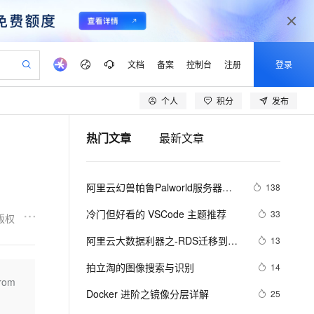
文档
备案
控制台
注册
登录
个人
积分
发布
验
作计划
器
AI 活动
专业服务
服务伙伴合作计划
开发者社区
加入我们
产品动态
服务平台百炼
阿里云 OPC 创新助力计划
热门文章
最新文章
一站式生成采购清单，支持单品或批量购买
可编辑精美 PPT 文稿
S产品伙伴计划（繁花）
峰会
CS
造的大模型服务与应用开发平台
Agency Agents：拥有专属领域专家
AI 生产力先锋
Al MaaS 服务伙伴赋能合作
域名
博文
Careers
PolarDB Agentic Database
至高可申请百万元
 轻松生成专业的 PPT
开启高性价比 AI 编程新体验
弹性可伸缩的云计算服务
先锋实践拓展 AI 生产力的边界
发布
多领域专家智能体,一键组建 AI 虚拟交付团队
Token 补贴，五大权
计划
海大会
伙伴信用分合作计划
商标
问答
社会招聘
阿里云幻兽帕鲁Palworld服务器配
138
益加速 OPC 成功
帕鲁游戏服务器
SS
HappyHorse 打造一站式影视创作平台
飞天发布时刻
HOT
秒悟 Meoo CLI 支持一键部
划
备案
电子书
校园招聘
置及价格整理（2024年版）
联机服务器，轻松开启游戏
视频创作，一键激活电商全链路生产力
稳定、安全、高性价比、高性能的云存储服务
所见，即是所愿
署项目至阿里云账号
可视化编排打通从文字构思到成片全链路闭环
更多支持
冷门但好看的 VSCode 主题推荐
33
版权
划
公司注册
镜像站
视频生成
语音识别与合成
 智能体与工作流应用
漫剧工坊：一站式动画创作平台
AI 实训营
Flink OSS 支持
阿里云大数据利器之-RDS迁移到
13
合作伙伴培训与认证
划
上云迁移
站生成，高效打造优质广告素材
全接入的云上超级电脑
通过阿里云百炼高效搭建AI应用,助力高效开发
快速生产连贯的高质量长漫剧
从基础到进阶，Agent 创客手把手教你
AssumeRole 角色自定义
Maxcompute实现动态分区
lScope
我要反馈
e-1.1-T2V
Qwen3-TTS-Flash
拍立淘的图像搜索与识别
14
查询合作伙伴
n Alibaba Cloud ISV 合作
代维服务
建企业门户网站
10 分钟搭建微信、支付宝小程序
om
百炼 Qwen3.7-Flash 系列模
畅细腻的高质量视频
离线语音合成大模型，多语言方言自适应，低延迟高稳定
创新加速
Docker 进阶之镜像分层详解
ope
登录合作伙伴管理后台
25
我要建议
站，无忧落地极速上线
以可视化方式快速构建移动和 PC 门户网站
国内短信简单易用，安全可靠，秒级触达，全球覆盖200+国家和地区。
高效部署网站，快速应用到小程序
型发布