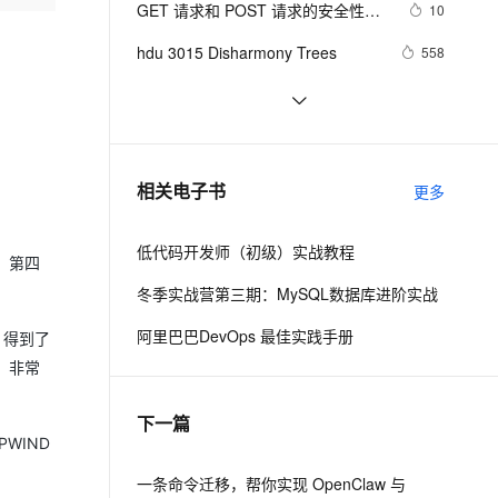
安全
GET 请求和 POST 请求的安全性有
我要投诉
e-1.1-I2V
Cosyvoice-V3-Flash
10
PolarDB
上云场景组合购
伴
Qoder CN V1.7.0 发布
何区别？
漫剧创作，剧本、分镜、视频高效生成
100%兼容MySQL、PostgreSQL，兼容Oracle，支持集中和分布式
覆盖90%+业务场景，专享组合折扣价
畅自然，细节丰富
高表现力语音合成大模型，语音克隆听感自然
VPN
hdu 3015 Disharmony Trees
558
ernetes 版 ACK
云聚AI 严选权益
云安全中心 AI BAS 智能自动
SSL 证书
perl--CGI编程之Apache服务器安装配
1
2V
Fun-ASR
，一键激活高效办公新体验
理容器应用的 K8s 服务
精选AI产品，从模型到应用全链提效
化模拟渗透攻击产品发布
置
文戏情感细腻自然，动作戏激烈拳拳到肉，实现更强表演能力
支持中英文自由切换，具备更强的噪声鲁棒性
堡垒机
如何绑定多个action到一个slot
456
AI 用量加速计划
DataWorks ChatBI 会话支持
防火墙
、识别商机，让客服更高效、服务更出色。
结构struct(值类型)在实际应用要注
新老同享，达量后返
上传临时文件分析
620
相关电子书
更多
意的二点:
主机安全
应用
低代码开发师（初级）实战教程
千问办公
NEW
，第四
AI 应用及服务市场
的智能体编程平台
一站式AI生产力平台
冬季实战营第三期：MySQL数据库进阶实战
AI 应用
伶鹊
阿里巴巴DevOps 最佳实践手册
，得到了
企业级人与Agent协作平台，接入和调度多个数字员工
智能客服平台，对话机器人、对话分析、智能外呼
大模型
，非常
大模型服务平台百炼 - 全妙
自然语言处理
下一篇
应用创作平台
多模态内容创作工具，已接入 DeepSeek
数据标注
PWIND
机器学习
一条命令迁移，帮你实现 OpenClaw 与