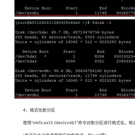
4、格式化新分区
使用“mkfs.ext3 /dev/xvdb1”命令对新分区进行格式