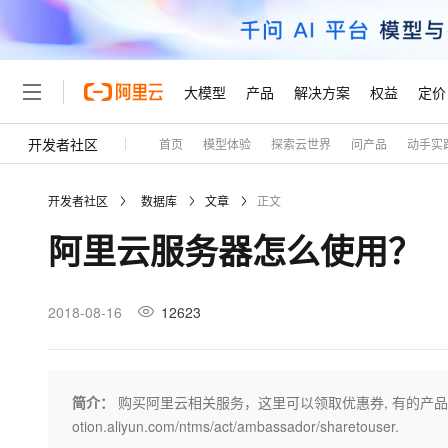
大模型
产品
解决方案
权益
定价
开发者社区
首页
模型体验
探索云世界
问产品
动手实
大模型
产品
解决方案
权益
定价
云市场
伙伴
服务
了解阿里云
精选产品
精选解决方案
普惠上云
产品定价
精选商城
成为销售伙伴
售前咨询
为什么选择阿里云
千问AI平台
开发者社区
数据库
文章
正文
了解云产品的定价详情
大模型服务平台百炼
睿译宝，AI翻译排版一
普惠上云 官方力荐
分销伙伴
在线服务
网站建设
什么是云计算
大
阿里云服务器怎么使用？
大模型服务与应用平台
上传文档即自动完成翻译和
云服务器38元/年起，超
咨询伙伴
多端小程序
技术领先
云上成本管理
售后服务
轻量应用服务器
GLM-5.2：长任务时代
官方推荐返现计划
大模型
精选产品
精选解决方案
Salesforce 国际版订阅
稳定可靠
管理和优化成本
推荐新用户得奖励，单订单
销售伙伴合作计划
2018-08-16
12623
自助服务
友盟天域
安全合规
人工智能与机器学习
AI
文本生成
云数据库 RDS
Hermes Agent，打造
云工开物
无影生态合作计划
在线服务
观测云
分析师报告
自主进化，持久记忆，越用
高校专属算力普惠，学生认
计算
互联网应用开发
Qwen3.8-Max
HOT
Salesforce On Alibaba C
工单服务
Tuya 物联网平台阿里云
研究报告与白皮书
人工智能平台 PAI
快速拥有专属 OpenClaw
简介：
购买阿里云相关服务，这里可以领取优惠券, 有的产品5折优
大模
Consulting Partner 合
大数据
容器
智能体时代全能旗舰模型
免费试用
短信专区
一站式AI开发、训练和推
otion.aliyun.com/ntms/act/ambassador/sharetouser.
蓝凌 OA
AI 大模型销售与服务生
现代化应用