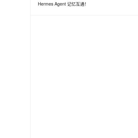
Hermes Agent 记忆互通！
息提取
与 AI 智能体进行实时音视频通话
从文本、图片、视频中提取结构化的属性信息
构建支持视频理解的 AI 音视频实时通话应用
t.diy 一步搞定创意建站
构建大模型应用的安全防护体系
通过自然语言交互简化开发流程,全栈开发支持
通过阿里云安全产品对 AI 应用进行安全防护