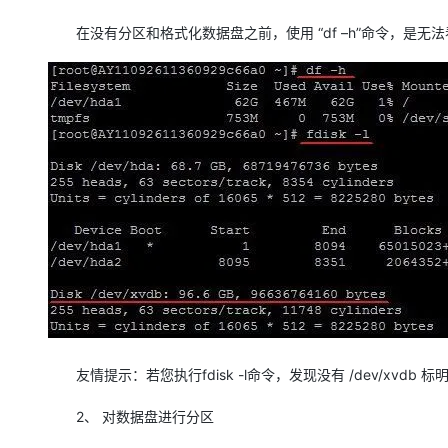
在没有分区和格式化数据盘之前，使用 “df –h”命令，是无法看到
友情提示：若您执行fdisk -l命令，发现没有 /dev/xv
2、 对数据盘进行分区