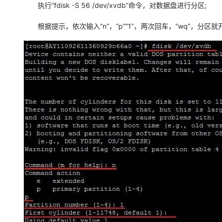
执行“fdisk -S 56 /dev/xvdb”命令，对数据盘进行分区;
根据提示，依次输入“n”，“p”“1”，两次回车，“wq”，分区