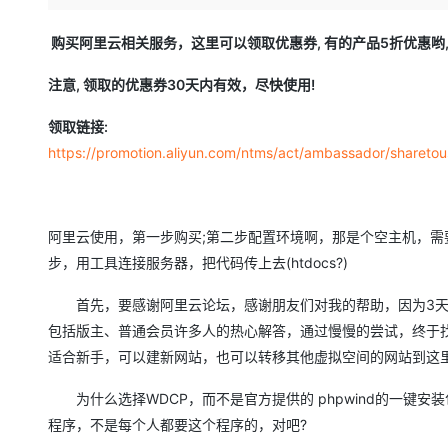
存储
天池大赛
Qwen3.7-Plus
云解析DNS
解决方案免费试用 新老
电子合同
最高领取价值200元试用
能看、能想、能动手的多模
安全
网络与CDN
购买阿里云相关服务，这里可以领取优惠券, 有的产品5折优惠哟
AI 算法大赛
畅捷通
大数据开发治理平台 Data
AI 产品 免费试用
网络
安全
云开发大赛
注意, 领取的优惠券30天内有效，尽快使用!
Qwen3-VL-Plus
Tableau 订阅
1亿+ 大模型 tokens 和 
可观测
入门学习赛
中间件
AI空中课堂在线直播课
领取链接:
云防火墙
140+云产品 免费试用
https://promotion.aliyun.com/ntms/act/ambassador/sharet
上云与迁云
云原生的云上边界网络安全
产品新客免费试用，最长1
数据库
生态解决方案
大模型服务
企业出海
大模型ACA认证体验
大数据计算
助力企业全员 AI 认知与能
行业生态解决方案
千问AI平台-Token Plan
阿里云使用，第一步购买;第二步配置环境啊，那是个空主机，需
政企业务
媒体服务
开发者生态解决方案
步，用工具连接服务器，把代码传上去(htdocs?)
企业服务与云通信
千问AI平台-模型体验
AI 开发和 AI 应用解决
首先，要感谢阿里云论坛，感谢朋友们对我的帮助，因为3天前，
在线体验全尺寸、多种模态
域名与网站
包括版主、普通会员许多人的热心解答，通过慢慢的尝试，终于找到
适合新手，可以建新网站，也可以转移其他虚拟空间的网站到这
Happy 系列大模型
终端用户计算
为什么选择WDCP，而不是官方提供的 phpwind的一键安
Serverless
程序，不是每个人都要这个程序的，对吧?
开发工具