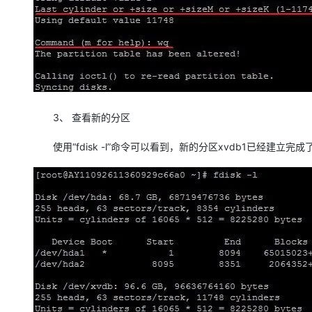
3、 查看新的分区
使用“fdisk -l”命令可以看到，新的分区xvdb1已经建立完成