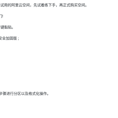
试用的阿里云空间，先试着练下手，再正式购买空间。
AI 应用
10分钟微调：让0.6B模型媲美235B模
多模态数据信
!
型
依托云原生高可用架构,实现Dify私有化部署
用1%尺寸在特定领域达到大模型90%以上效果
右键黏贴。
一个 AI 助手
超强辅助，Bol
即刻拥有 DeepSeek-R1 满血版
在企业官网、通讯软件中为客户提供 AI 客服
安全加固版 ;
多种方案随心选，轻松解锁专属 DeepSeek
下步骤进行分区以及格式化操作。