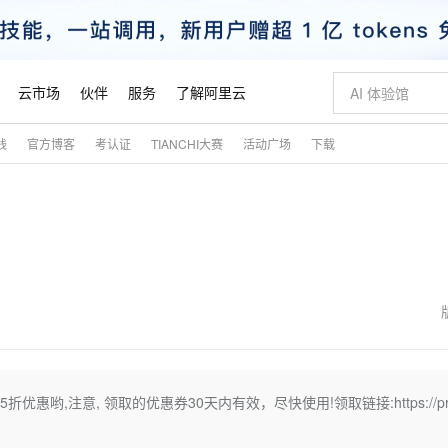
云市场
伙伴
服务
了解阿里云
践
官方博客
考认证
TIANCHI大赛
活动广场
下载
AI 特惠
数据与 API
成为产品伙伴
企业增值服务
最佳实践
价格计算器
AI 场景体
基础软件
产品伙伴合
阿里云认证
市场活动
配置报价
大模型
自助选配和估算价格
步到位
智启 AI 普惠权益
产品生态集成认证中心
企业支持计划
云上春晚
域名与网站
Qwen Audio：打造专属 AI 语音助手
千问官方 MaaS 平台，为开发者和 Agent 而生，新用户赠送 1 亿 + tokens 额度
一句话生成原生
AI Coding
阿里云Maa
2026 阿里云
云服务器 E
为企业打
数据集
Windows
大模型认证
模型
NEW
NEW
格式还原
值低价云产品抢先购
至高享 1亿+免费 tokens，加速 Al 应用落地
提供智能易用的域名与建站服务
Qwen-Audio-3.0-Realtime 端到端实时语音角色扮演
输入一句话想法,
智能编程，一键
安全可靠、
产品生态伙伴
专家技术服务
云上奥运之旅
弹性计算合作
阿里云中企出
手机三要素
宝塔 Linux
全部认证
价格优势
开源旗舰模型
即刻拥有 DeepSeek-V4-Pro
阿里云 OPC 创新助力计划
千问大模型
一键部署幻兽
AI 电商营销
对象存储 O
大模型
产品生态伙伴工作台
企业增值服务台
云栖战略参考
云存储合作计
云栖大会
身份实名认证
CentOS
训练营
推动算力普惠，释放技术红利
最高返9万
真正可用的 1M 上下文,一次完成代码全链路开发
快速构建应用程序和网站，即刻迈出上云第一步
轻松解锁专属 DeepSeek-V4-Pro
至高百万元 Token 补贴，加速一人公司成长
多元化、高性能、安全可靠的大模型服务
一键购买专属
从图文生成到
云上的中国
数据库合作计
活动全景
短信
Docker
图片和
自进化智能体
5 分钟轻松部署专属 QwenPaw
Token Plan 模型订阅计划
数字证书管理服务（原SSL证书）
高效搭建 AI
AI 广告创作
无影云电脑
企业成长
NEW
HOT
信息公告
看见新力量
云网络合作计
OCR 文字识别
JAVA
越聪明
证享300元代金券
全托管，含MySQL、PostgreSQL、SQL Server、MariaDB多引擎
Qwen3.8-Max 首发尝鲜，限时加量 10 倍，夜间低至2折
实现全站 HTTPS，呈现可信的 Web 访问
从聊天伙伴进化为能主动干活的本地数字员工
图文、视频一
随时随地安
魔搭 Mode
Kimi-K3
HappyHors
NEW
loud
服务实践
官网公告
金融模力时刻
Salesforce O
版
发票查验
全能环境
Claude Code + GStack 打造工程团队
千问办公，限时限量积分加倍
Qoder
低代码高效构
AI 建站
短信服务
惠哟,注意, 领取的优惠券30天内有效，尽快使用!领取链接:https://pr
型
NEW
作计划
Kimi 最新旗舰模型，长程编程与推理利器
让文字生成流
计划
创新中心
魔搭 ModelSc
健康状态
理服务
让AI从“聊天伙伴”进化为能干活的“数字员工”
安装技能 GStack，拥有专属 AI 工程团队
你的AI工作搭子，覆盖日常办公高频场景
面向真实软件的智能体编程平台
0 代码专业建
客户案例
天气预报查询
操作系统
态合作计划