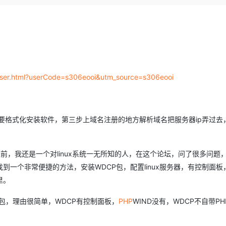
Deepseek-v4-pro
HappyHors
同享
万小智 AI 建站低至 15元/月
Qoder CN
AI 短剧/漫剧
云原生数据库 
快递物流查询
WordPress
成为服务伙
高校合作
点，立即开启云上创新
覆盖公网/内网、递归/权威、移动APP等全场景解析服务
送.CN域名，送备案服务码
基于千问大模型等，支持代码智能生成、研发智能问答
AI助力短剧
态智能体模型
旗舰 MoE 大模型，百万上下文与顶尖推理能力
图生视频，流
,
Ubuntu
服务生态伙伴
云工开物
企业应用
Works
Night Plan 支持 Qwen 3.8-Max
云原生大数据计算服务 MaxCompute
AI 办公
容器服务 Kub
NEW
GLM-5.2
Wan2.7-T
Red Hat
30+ 款产品免费体验
Data Agent 驱动的一站式 Data+AI 开发治理平台
夜间 5 折，Qwen/Meoo/TokenPlan 客户专享
面向分析的企业级SaaS模式云数据仓库
AI智能应用
提供一站式管
科研合作
视觉 Coding、空间感知、多模态思考等全面升级
1M上下文，专为长程任务能力而生
ERP
堂（旗舰版）
SUSE
智能客服
ouser.html?userCode=s306eooi&utm_source=s306eooi
CRM
防护产品
2个月
自动承接线索
建站小程序
OA 办公系统
AI 应用构建
大模型原生
力提升
财税管理
模板建站
Qoder
大模型服务平台百炼-应用模版
HOT
NEW
要格式化安装软件，第三步上域名注册的地方解析域名把服务器ip弄过去
面向真实软件
个人版上线、团队版降价；千问3.8-Max首发发尝鲜
丰富多元化的应用模版和解决方案
400电话
定制建站
万有无界
大模型服务平台百炼-智能体
方案
广告营销
模板小程序
我还是一个对linux系统一无所知的人，在这个论坛，问了很多问题
的模型效果
灵活可视化地构建企业级 Agent
一个非常便捷的方法，安装WDCP包，配置linux服务器，有控制面板
定制小程序
里。
秒悟
人工智能平台 PAI
APP 开发
云端极速 AI 
新一代 AI 视频生成模型，深度适配广告营销等场景
AI Native 的算法工程平台，一站式完成建模、训练、推理服务部署
装包，理由很简单，WDCP有控制面板，
PHP
WIND没有，WDCP不自带PH
建站系统