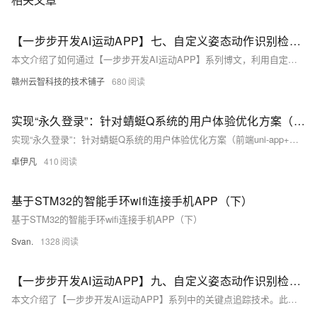
【一步步开发AI运动APP】七、自定义姿态动作识别检测——之规则配置检测
本文介绍了如何通过【一步步开发AI运动APP】系列博文，利用自定义姿态识别检测技术开发高性能的AI运动应用。核心内容包括：1) 自定义姿态识别检测，满足人像入镜、动作开始/停止等需求；2) Pose-Calc引擎详解，支持角度匹配、逻辑运算等多种人体分析规则；3) 姿态检测规则编写与执行方法；4) 完整示例展示左右手平举姿态检测。通过这些技术，开发者可轻松实现定制化运动分析功能。
赣州云智科技的技术铺子
680
实现“永久登录”：针对蜻蜓Q系统的用户体验优化方案（前端uni-app+后端Laravel详解）-优雅草卓伊凡
实现“永久登录”：针对蜻蜓Q系统的用户体验优化方案（前端uni-app+后端Laravel详解）-优雅草卓伊凡
卓伊凡
410
基于STM32的智能手环wifi连接手机APP（下）
基于STM32的智能手环wifi连接手机APP（下）
Svan.
1328
【一步步开发AI运动APP】九、自定义姿态动作识别检测——之关键点追踪
本文介绍了【一步步开发AI运动APP】系列中的关键点追踪技术。此前分享的系列博文助力开发者打造了多种AI健身场景的小程序，而新系列将聚焦性能更优的AI运动APP开发。文章重点讲解了“关键点位变化追踪”能力，适用于动态运动（如跳跃）分析，弥补了静态姿态检测的不足。通过`pose-calc`插件，开发者可设置关键点（如鼻子）、追踪方向（X或Y轴）及变化幅度。示例代码展示了如何在`uni-app`框架中使用`createPointTracker`实现关键点追踪，并结合人体识别结果完成动态分析。具体实现可参考文档与Demo示例。