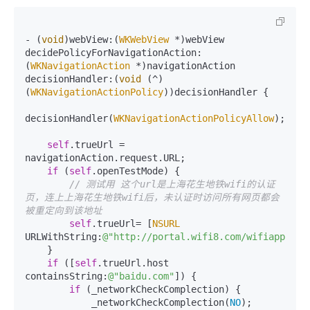
- (
void
)webView:(
WKWebView
 *)webView 
decidePolicyForNavigationAction:
(
WKNavigationAction
 *)navigationAction 
decisionHandler:(
void
 (^)
(
WKNavigationActionPolicy
))decisionHandler {

decisionHandler(
WKNavigationActionPolicyAllow
);

self
.trueUrl = 
navigationAction.request.URL;

if
 (
self
.openTestMode) {

// 测试用 这个url是上海花生地铁wifi的认证
页，连上上海花生地铁wifi后，未认证时访问所有网页都会
被重定向到该地址
self
.trueUrl= [
NSURL
URLWithString:
@"http://portal.wifi8.com/wifiapp"
];

    }

if
 ([
self
.trueUrl.host 
containsString:
@"baidu.com"
]) {

if
 (_networkCheckComplection) {

            _networkCheckComplection(
NO
);
