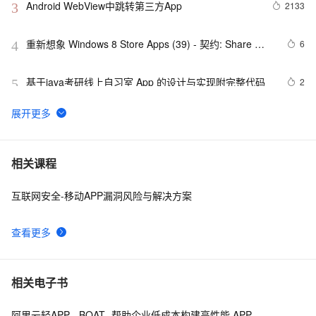
Android WebView中跳转第三方App
2133
3
重新想象 Windows 8 Store Apps (39) - 契约: Share 
6
4
Contract
基于java考研线上自习室 App 的设计与实现附完整代码
2
5
最佳实践3：用通义灵码开发一款 App
8
6
而桌面app向来是web前端开发开发人员下意识的避开方
2
7
相关课程
互联网安全-移动APP漏洞风险与解决方案
《101 Windows Phone 7 Apps》读书笔记-
3
8
PASSWORDS & SECRETS
查看更多
uni-app脚手架踩坑记（上）
5
9
uni-app学习笔记-引入全局uni.css和flex布局（七）
4
10
相关电子书
阿里云轻APP - BOAT -帮助企业低成本构建高性能 APP