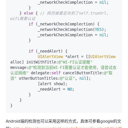
            _networkCheckComplection = 
nil
;

        }

    } 
else
 { 
// 网页被重定向到了self.trueUrl，
wifi需要认证
if
 (_networkCheckComplection) {

            _networkCheckComplection(
YES
);

            _networkCheckComplection = 
nil
;

        }

if
 (_needAlert) {

UIAlertView
 *alert = [[
UIAlertView
alloc] initWithTitle:
@"WI-FI认证提醒"
message:
@"检测到当前WI-FI需要认证才能使用，请尝试去
认证网络"
 delegate:
self
 cancelButtonTitle:
@"取
消"
 otherButtonTitles:
@"认证"
, 
nil
];

            [alert show];

            _needAlert = 
NO
;

        }

    }

}
Android端的检测也可以采用这样的方式，具体可参看google的文