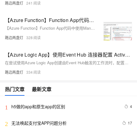
路边两盏灯
241
【Azure Function】Function App代码中使用Managed Identity认证获取Blob数据时遇见400报错
【Azure Function】Function App代码中使用Managed Identity认证获取Blob数据时遇见400报错
路边两盏灯
328
【Azure Logic App】使用Event Hub 连接器配置 Active Directory OAuth 认证无法成功连接到中国区Event Hub
在尝试使用Azure Logic App创建由Event Hub触发的工作流时，配置了Active Directory OAuth认证但仍遇到认证失败的问题。错误信息提示找不到指定的租户ID。尽管已设置了正确的Azure中国环境Authority，认证请求似乎仍指向全球Azure环境。这可能是Logic App服务本身的局限导致。作为替代方案，可采用Connection String或Managed Identity方式进行认证，两者均可正常工作。此外，通过Azure Function App复现此问题，进一步验证这是服务层面而非配置问题。相关文档和教程可在Azure官方文档中找到。
路边两盏灯
334
热门文章
最新文章
h5做的app和原生app的区别
4
1
无法唤起支付宝APP问题分析
17
2