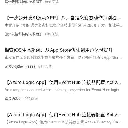
赣州云智科技的技术铺子
566
【一步步开发AI运动APP】八、自定义姿态动作识别检测——之姿态相似度比较
本文介绍了如何通过姿态相似度比较技术简化AI运动应用开发。相比手动配置规则，插件`pose-calc`提供的姿态相似度比较器可快速评估两组人体关键点的整体与局部相似度，降低开发者工作量。文章还展示了在`uni-app`框架下调用姿态比较器的示例代码，并提供了桌面辅助工具以帮助提取标准动作样本，助力开发者打造性能更优、体验更好的AI运动APP。
赣州云智科技的技术铺子
642
探索iOS生态系统：从App Store优化到用户体验提升
本文旨在深入探讨iOS生态系统的多个方面，特别是如何通过App Store优化(ASO)和改进用户体验来提升应用的市场表现。不同于常规摘要仅概述文章内容的方式，我们将直接进入主题，首先介绍ASO的重要性及其对开发者的意义；接着分析当前iOS平台上用户行为的变化趋势以及这些变化如何影响应用程序的设计思路；最后提出几点实用建议帮助开发者更好地适应市场环境，增强自身竞争力。
游客5fdji2pvmf8888
581
【Azure Logic App】使用Event Hub 连接器配置 Active Directory OAuth 认证无法成功连接到中国区Event Hub的解决之法
An exception occurred while retrieving properties for Event Hub: logicapp. Error Message: 'ClientSecretCredential authentication failed: AADSTS90002: Tenant 'xxxxxxxx-xxxx-xxxx-xxxx-xxxxxxxxxxxx' not found. Check to make sure you have the correct tenant ID and are signing into the correct cloud. Che
路边两盏灯
273
【Azure Logic App】使用Event Hub 连接器配置 Active Directory OAuth 认证无法成功连接到中国区Event Hub
【Azure Logic App】使用Event Hub 连接器配置 Active Directory OAuth 认证无法成功连接到中国区Event Hub