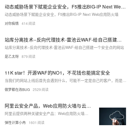
动态威胁场景下赋能企业安全，F5推出BIG-IP Next Web应用防火墙
动态威胁场景下赋能企业安全，F5推出BIG-IP Next Web应用防火墙
对你痴情
414
站库分离技术--反向代理技术-雷池云WAF-给自己搭建一个安全点的网站
站库分离技术--反向代理技术-雷池云WAF-给自己搭建一个安全点的网站
是乙太呀
879
11K star！开源WAF的NO1，不花钱也能搞定安全
当我们的网站上线后首先会遇到什么，可能不一定是自己的客户，而是来自网络的攻击。 今天我们分享的开源项目，它是登顶GITHUB的开源WAF，让黑客不敢越雷池一步，并且还是国产的开源项目，它就是：雷池（SafeLine）
做梦都在改BUG
2529
阿里云安全产品，Web应用防火墙与云防火墙产品各自作用简介
阿里云提供两种关键安全产品：Web应用防火墙和云防火墙。Web应用防火墙专注网站安全，防护Web攻击、CC攻击和Bot防御，具备流量管理、大数据防御能力和简易部署。云防火墙是SaaS化的网络边界防护，管理南北向和东西向流量，提供访问控制、入侵防御和流量可视化。两者结合可实现全面的网络和应用安全。
弹性计算小冉
1601