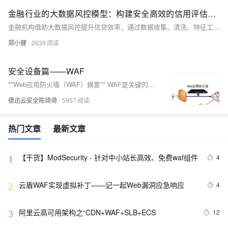
金融行业的大数据风控模型：构建安全高效的信用评估体系
金融机构借助大数据风控提升信贷效率，通过数据收集、清洗、特征工程、模型构建与评估来识别风险。关键技术涉及机器学习、深度学习、NLP和实时处理。以下是一个Python风控模型构建的简例，展示了从数据预处理到模型训练、评估的过程，并提及实时监控预警的重要性。该文旨在阐述大数据风控的核心要素和关键技术，并提供基础的代码实现概念。【6月更文挑战第23天】
郑小健
2639
安全设备篇——WAF
**Web应用防火墙（WAF）摘要** WAF是关键的网络安全工具，专注于Web应用防护，提供应用层保护，具备事前预防、事中响应和事后审计功能。它通过HTTP/HTTPS策略阻止恶意请求，防止SQL注入、XSS攻击等，并能防止会话劫持、DDoS攻击。WAF支持自定义规则、日志监控和与其他安全产品集成。其特点包括异常检测、输入验证、安全规则库、用户行为分析及多种部署模式如透明网桥、单机和旁路反向代理。与传统防火墙不同，WAF在应用层工作，提供更具体的安全防护。两者结合可增强整体网络安全性。
德迅云安全陈琦琦
5957
热门文章
最新文章
【干货】ModSecurity - 针对中小站长高效、免费waf组件
4
1
云盾WAF实现虚拟补丁——记一起Web漏洞应急响应
4
2
阿里云高可用架构之“CDN+WAF+SLB+ECS
12
3