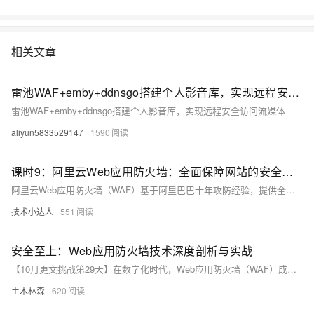
相关文章
雷池WAF+emby+ddnsgo搭建个人影音库，实现远程安全访问流媒体
雷池WAF+emby+ddnsgo搭建个人影音库，实现远程安全访问流媒体
aliyun5833529147
1590
课时9：阿里云Web应用防火墙：全面保障网站的安全与可用性
阿里云Web应用防火墙（WAF）基于阿里巴巴十年攻防经验，提供全面的网站安全防护。它通过Web应用防护、CC攻击防护和业务风控，有效应对各类网络威胁，确保网站的安全与可用性。智能双引擎技术降低误报率，实时数据分析和虚拟补丁更新保障系统安全。WAF已成功护航多个重大活动，为企业提供高效、简便的安全解决方案。
技术小达人
551
安全至上：Web应用防火墙技术深度剖析与实战
【10月更文挑战第29天】在数字化时代，Web应用防火墙（WAF）成为保护Web应用免受攻击的关键技术。本文深入解析WAF的工作原理和核心组件，如Envoy和Coraza，并提供实战指南，涵盖动态加载规则、集成威胁情报、高可用性配置等内容，帮助开发者和安全专家构建更安全的Web环境。
土木林森
620