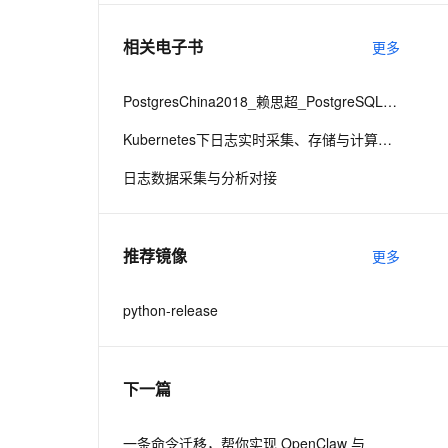
相关电子书
更多
息提取
与 AI 智能体进行实时音视频通话
从文本、图片、视频中提取结构化的属性信息
构建支持视频理解的 AI 音视频实时通话应用
PostgresChina2018_赖思超_PostgreSQL10_hash索引的WAL日志修改版final
t.diy 一步搞定创意建站
构建大模型应用的安全防护体系
Kubernetes下日志实时采集、存储与计算实践
通过自然语言交互简化开发流程,全栈开发支持
通过阿里云安全产品对 AI 应用进行安全防护
日志数据采集与分析对接
推荐镜像
更多
python-release
下一篇
一条命令迁移，帮你实现 OpenClaw 与