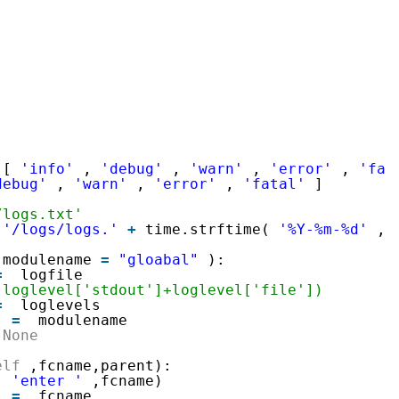
Deepseek-v4-pro
HappyHors
同享
万小智 AI 建站低至 15元/月
Qoder CN
AI 短剧/漫剧
云原生数据库 
快递物流查询
WordPress
成为服务伙
高校合作
点，立即开启云上创新
覆盖公网/内网、递归/权威、移动APP等全场景解析服务
送.CN域名，送备案服务码
基于千问大模型等，支持代码智能生成、研发智能问答
AI助力短剧
态智能体模型
旗舰 MoE 大模型，百万上下文与顶尖推理能力
图生视频，流
Ubuntu
服务生态伙伴
云工开物
企业应用
Works
Night Plan 支持 Qwen 3.8-Max
云原生大数据计算服务 MaxCompute
AI 办公
容器服务 Kub
NEW
GLM-5.2
Wan2.7-T
Red Hat
30+ 款产品免费体验
Data Agent 驱动的一站式 Data+AI 开发治理平台
夜间 5 折，Qwen/Meoo/TokenPlan 客户专享
面向分析的企业级SaaS模式云数据仓库
AI智能应用
提供一站式管
科研合作
视觉 Coding、空间感知、多模态思考等全面升级
1M上下文，专为长程任务能力而生
ERP
堂（旗舰版）
SUSE
智能客服
CRM
防护产品
2个月
自动承接线索
建站小程序
:[
'info'
,
'debug'
,
'warn'
,
'error'
,
'fat
OA 办公系统
AI 应用构建
大模型原生
debug'
,
'warn'
,
'error'
,
'fatal'
]
力提升
财税管理
模板建站
Qoder
大模型服务平台百炼-应用模版
HOT
NEW
s/logs.txt'
'/logs/logs.'
+
time.strftime(
'%Y-%m-%d'
,t
面向真实软件
个人版上线、团队版降价；千问3.8-Max首发发尝鲜
丰富多元化的应用模版和解决方案
400电话
定制建站
,modulename
=
"gloabal"
):
万有无界
大模型服务平台百炼-智能体
方案
广告营销
模板小程序
=
logfile
的模型效果
灵活可视化地构建企业级 Agent
(loglevel['stdout']+loglevel['file'])
定制小程序
=
loglevels
秒悟
e
=
modulename
人工智能平台 PAI
APP 开发
None
云端极速 AI 
新一代 AI 视频生成模型，深度适配广告营销等场景
AI Native 的算法工程平台，一站式完成建模、训练、推理服务部署
建站系统
elf
,fcname,parent):
(
'enter '
,fcname)
e
=
fcname