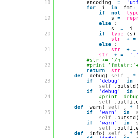
       18

encoding
=
'ut
for
i
in
fmt
if
not
typ
       19

s
=
rep
else
:
s
=
       20

if
type
(s
str
+
=
else
:
       21

str
+
=
str
+
=
'.
#str += '/n'
       22

#print 'fmtstr:
return
str
def
debug(
self
,
*
       23

if
'debug'
in
self
.outstd
if
'debug'
in
       24

#print 'deb
self
.outfil
def
warn(
self
,
*
       25

if
'warn'
in
self
.outstd
if
'warn'
in
       26

self
.outfil
def
info(
self
,
*