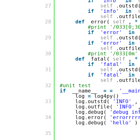
if
'info'
in
       27

self
.outstd
if
'info'
in
self
.outfil
       28

def
error(
self
,
*
#print '/033[0;
if
'error'
in
       29

self
.outstd
if
'error'
in
self
.outfil
       30

#print '/033[0
def
fatal(
self
,
*
if
'fatal'
in
       31

self
.outstd
if
'fatal'
in
self
.outfil
       32

#unit test
if
__name__
=
=
'__mai
log
=
log4py()
       33

log.outstd(
'INFO'
,
log.outfile(
'INFO'
log.debug(
'debug in
       34

log.error(
'errorrrr
log.debug(
'hello'
)
       35
