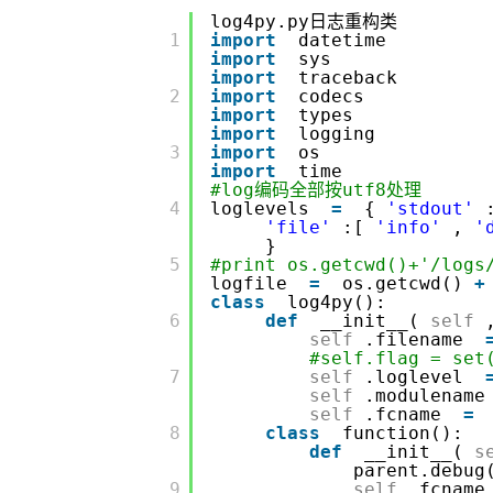
存储
天池大赛
Qwen3.7-Plus
云解析DNS
解决方案免费试用 新老
电子合同
log4py.py日志重构类
       1

import
datetime
最高领取价值200元试用
能看、能想、能动手的多模
安全
网络与CDN
AI 算法大赛
import
sys
畅捷通
import
traceback
大数据开发治理平台 Data
AI 产品 免费试用
网络
安全
云开发大赛
Qwen3-VL-Plus
       2

import
codecs
Tableau 订阅
1亿+ 大模型 tokens 和 
import
types
可观测
入门学习赛
import
logging
中间件
AI空中课堂在线直播课
云防火墙
140+云产品 免费试用
       3

import
os
import
time
上云与迁云
云原生的云上边界网络安全
产品新客免费试用，最长1
数据库
#log编码全部按utf8处理
生态解决方案
       4

loglevels
=
{
'stdout'
大模型服务
企业出海
大模型ACA认证体验
大数据计算
'file'
:[
'info'
,
'
助力企业全员 AI 认知与能
}
行业生态解决方案
千问AI平台-Token Plan
政企业务
       5

#print os.getcwd()+'/log
媒体服务
logfile
=
os.getcwd()
+
开发者生态解决方案
class
log4py():
企业服务与云通信
       6

def
__init__(
self
千问AI平台-模型体验
AI 开发和 AI 应用解决
self
.filename
在线体验全尺寸、多种模态
#self.flag = set
域名与网站
       7

self
.loglevel
self
.modulenam
Happy 系列大模型
终端用户计算
self
.fcname
=
       8

class
function():
Serverless
def
__init__(
s
parent.debug
       9

self
.fcnam
开发工具