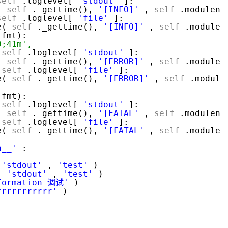
self
.loglevel[
'stdout'
]:
(
self
._gettime(),
'[INFO]'
,
self
.modulena
self
.loglevel[
'file'
]:
e(
self
._gettime(),
'[INFO]'
,
self
.modulen
fmt):
30;41m',
self
.loglevel[
'stdout'
]:
(
self
._gettime(),
'[ERROR]'
,
self
.modulen
self
.loglevel[
'file'
]:
e(
self
._gettime(),
'[ERROR]'
,
self
.module
m'
fmt):
self
.loglevel[
'stdout'
]:
(
self
._gettime(),
'[FATAL'
,
self
.modulena
self
.loglevel[
'file'
]:
e(
self
._gettime(),
'[FATAL'
,
self
.modulen
n__'
:
'stdout'
,
'test'
)
,
'stdout'
,
'test'
)
formation 调试'
)
rrrrrrrrrrr'
)