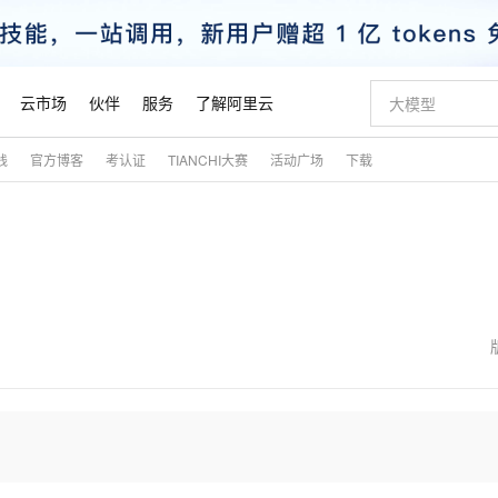
云市场
伙伴
服务
了解阿里云
践
官方博客
考认证
TIANCHI大赛
活动广场
下载
AI 特惠
数据与 API
成为产品伙伴
企业增值服务
最佳实践
价格计算器
AI 场景体
基础软件
产品伙伴合
阿里云认证
市场活动
配置报价
大模型
自助选配和估算价格
步到位
智启 AI 普惠权益
产品生态集成认证中心
企业支持计划
云上春晚
域名与网站
Qwen Audio：打造专属 AI 语音助手
千问官方 MaaS 平台，为开发者和 Agent 而生，新用户赠送 1 亿 + tokens 额度
一句话生成原生
AI Coding
阿里云Maa
2026 阿里云
云服务器 E
为企业打
数据集
Windows
大模型认证
模型
NEW
NEW
格式还原
值低价云产品抢先购
至高享 1亿+免费 tokens，加速 Al 应用落地
提供智能易用的域名与建站服务
Qwen-Audio-3.0-Realtime 端到端实时语音角色扮演
输入一句话想法,
智能编程，一键
安全可靠、
产品生态伙伴
专家技术服务
云上奥运之旅
弹性计算合作
阿里云中企出
手机三要素
宝塔 Linux
全部认证
价格优势
开源旗舰模型
即刻拥有 DeepSeek-V4-Pro
阿里云 OPC 创新助力计划
千问大模型
一键部署幻兽
AI 电商营销
对象存储 O
大模型
产品生态伙伴工作台
企业增值服务台
云栖战略参考
云存储合作计
云栖大会
身份实名认证
CentOS
训练营
推动算力普惠，释放技术红利
最高返9万
真正可用的 1M 上下文,一次完成代码全链路开发
快速构建应用程序和网站，即刻迈出上云第一步
轻松解锁专属 DeepSeek-V4-Pro
至高百万元 Token 补贴，加速一人公司成长
多元化、高性能、安全可靠的大模型服务
一键购买专属
从图文生成到
云上的中国
数据库合作计
活动全景
短信
Docker
图片和
自进化智能体
5 分钟轻松部署专属 QwenPaw
Token Plan 模型订阅计划
数字证书管理服务（原SSL证书）
高效搭建 AI
AI 广告创作
无影云电脑
企业成长
NEW
HOT
信息公告
看见新力量
云网络合作计
OCR 文字识别
JAVA
越聪明
证享300元代金券
全托管，含MySQL、PostgreSQL、SQL Server、MariaDB多引擎
Qwen3.8-Max 首发尝鲜，限时加量 10 倍，夜间低至2折
实现全站HTTPS，呈现可信的WEB访问
从聊天伙伴进化为能主动干活的本地数字员工
图文、视频一
随时随地安
魔搭 Mode
Kimi-K3
HappyHors
NEW
loud
服务实践
官网公告
金融模力时刻
Salesforce O
版
发票查验
全能环境
Claude Code + GStack 打造工程团队
千问办公，限时限量积分加倍
Qoder
低代码高效构
AI 建站
短信服务
型
NEW
作计划
Kimi 最新旗舰模型，长程编程与推理利器
让文字生成流
计划
创新中心
魔搭 ModelSc
健康状态
理服务
让AI从“聊天伙伴”进化为能干活的“数字员工”
安装技能 GStack，拥有专属 AI 工程团队
你的AI工作搭子，覆盖日常办公高频场景
面向真实软件的智能体编程平台
0 代码专业建
客户案例
天气预报查询
操作系统
态合作计划