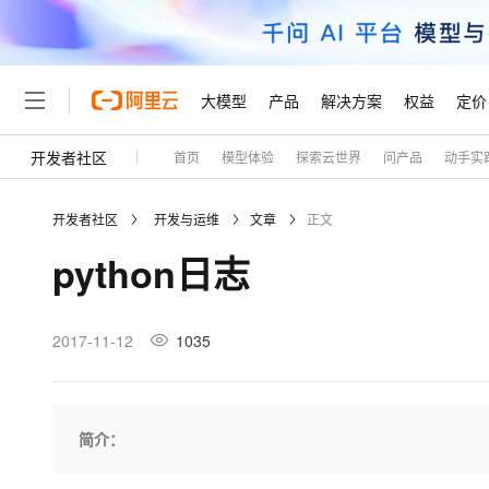
大模型
产品
解决方案
权益
定价
开发者社区
首页
模型体验
探索云世界
问产品
动手实
大模型
产品
解决方案
权益
定价
云市场
伙伴
服务
了解阿里云
精选产品
精选解决方案
普惠上云
产品定价
精选商城
成为销售伙伴
售前咨询
为什么选择阿里云
千问AI平台
开发者社区
开发与运维
文章
正文
了解云产品的定价详情
大模型服务平台百炼
睿译宝，AI翻译排版一
普惠上云 官方力荐
分销伙伴
在线服务
网站建设
什么是云计算
大
python日志
大模型服务与应用平台
上传文档即自动完成翻译和
云服务器38元/年起，超
咨询伙伴
多端小程序
技术领先
云上成本管理
售后服务
轻量应用服务器
GLM-5.2：长任务时代
官方推荐返现计划
大模型
精选产品
精选解决方案
Salesforce 国际版订阅
稳定可靠
管理和优化成本
推荐新用户得奖励，单订单
销售伙伴合作计划
2017-11-12
1035
自助服务
友盟天域
安全合规
人工智能与机器学习
AI
文本生成
云数据库 RDS
Hermes Agent，打造
云工开物
无影生态合作计划
在线服务
观测云
分析师报告
自主进化，持久记忆，越用
高校专属算力普惠，学生认
计算
互联网应用开发
Qwen3.8-Max
HOT
Salesforce On Alibaba C
工单服务
Tuya 物联网平台阿里云
研究报告与白皮书
人工智能平台 PAI
快速拥有专属 OpenClaw
简介：
大模
Consulting Partner 合
大数据
容器
智能体时代全能旗舰模型
免费试用
短信专区
一站式AI开发、训练和推
蓝凌 OA
AI 大模型销售与服务生
现代化应用