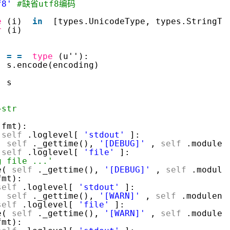
f8'
#缺省utf8编码
:
e
(i)
in
[types.UnicodeType, types.StringT
r
(i)
i
)
=
=
type
(u''):
s.encode(encoding)
s
'
'+str
fmt):
self
.loglevel[
'stdout'
]:
(
self
._gettime(),
'[DEBUG]'
,
self
.modulen
self
.loglevel[
'file'
]:
ug file ...'
e(
self
._gettime(),
'[DEBUG]'
,
self
.module
fmt):
self
.loglevel[
'stdout'
]:
(
self
._gettime(),
'[WARN]'
,
self
.modulena
self
.loglevel[
'file'
]:
e(
self
._gettime(),
'[WARN]'
,
self
.modulen
fmt):