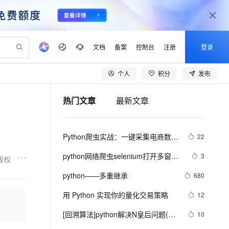
文档
备案
控制台
注册
登录
个人
积分
发布
验
作计划
器
AI 活动
专业服务
服务伙伴合作计划
开发者社区
加入我们
产品动态
服务平台百炼
阿里云 OPC 创新助力计划
热门文章
最新文章
一站式生成采购清单，支持单品或批量购买
可编辑精美 PPT 文稿
S产品伙伴计划（繁花）
峰会
CS
造的大模型服务与应用开发平台
Agency Agents：拥有专属领域专家
AI 生产力先锋
Al MaaS 服务伙伴赋能合作
域名
博文
Careers
至高可申请百万元
Qwen3.8-Max 模型上线
 轻松生成专业的 PPT
开启高性价比 AI 编程新体验
弹性可伸缩的云计算服务
先锋实践拓展 AI 生产力的边界
多领域专家智能体,一键组建 AI 虚拟交付团队
Token 补贴，五大权
计划
海大会
伙伴信用分合作计划
商标
问答
社会招聘
Python爬虫实战：一键采集电商数
22
益加速 OPC 成功
帕鲁游戏服务器
SS
HappyHorse 打造一站式影视创作平台
飞天发布时刻
HOT
Open Search 向量检索版支
划
备案
电子书
校园招聘
据，掌握市场动态！
联机服务器，轻松开启游戏
视频创作，一键激活电商全链路生产力
稳定、安全、高性价比、高性能的云存储服务
所见，即是所愿
持视频检索 Pipeline 功能
可视化编排打通从文字构思到成片全链路闭环
更多支持
python网络爬虫selenium打开多窗口
3
版权
划
公司注册
镜像站
视频生成
语音识别与合成
与切换页面
 智能体与工作流应用
漫剧工坊：一站式动画创作平台
AI 实训营
应用身份服务 (IDaaS)
python——多重继承
680
合作伙伴培训与认证
划
上云迁移
站生成，高效打造优质广告素材
全接入的云上超级电脑
通过阿里云百炼高效搭建AI应用,助力高效开发
快速生产连贯的高质量长漫剧
从基础到进阶，Agent 创客手把手教你
OpenClaw 管理能力上线
lScope
我要反馈
e-1.1-T2V
Qwen3-TTS-Flash
用 Python 实现你的量化交易策略
12
查询合作伙伴
n Alibaba Cloud ISV 合作
代维服务
建企业门户网站
10 分钟搭建微信、支付宝小程序
MaxCompute MaxFrame 提
畅细腻的高质量视频
离线语音合成大模型，多语言方言自适应，低延迟高稳定
创新加速
[回溯算法]python解决N皇后问题(20
ope
登录合作伙伴管理后台
10
我要建议
站，无忧落地极速上线
以可视化方式快速构建移动和 PC 门户网站
国内短信简单易用，安全可靠，秒级触达，全球覆盖200+国家和地区。
高效部署网站，快速应用到小程序
供自动弹性内存功能
行代码)