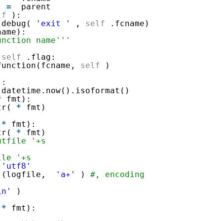
t
=
parent
lf
):
.debug(
'exit '
,
self
.fcname)
AI 应用
10分钟微调：让0.6B模型媲美235B模
多模态数据信
name):
型
依托云原生高可用架构,实现Dify私有化部署
unction name'''
用1%尺寸在特定领域达到大模型90%以上效果
self
.flag:
一个 AI 助手
超强辅助，Bol
function(fcname,
self
)
即刻拥有 DeepSeek-R1 满血版
在企业官网、通讯软件中为客户提供 AI 客服
多种方案随心选，轻松解锁专属 DeepSeek
):
.datetime.now().isoformat()
*
fmt):
tr(
*
fmt)
*
fmt):
tr(
*
fmt)
outfile '+s
file '+s
'utf8'
(logfile,
'a+'
)
#, encoding
s)
\n'
)
)
*
fmt):