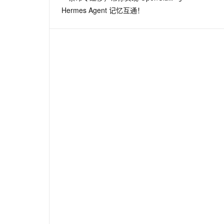
Hermes Agent 记忆互通！
ypes, types.StringType]:
ame,
*
fmt)
name,
*
fmt)
me,
*
fmt)
ame,
*
fmt)