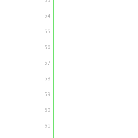
       53

       54

       55

       56

       57

       58

       59

       60

       61
