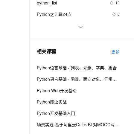
安全
python_list
我要投诉
e-1.1-I2V
Cosyvoice-V3-Flash
10
PolarDB
上云场景组合购
Milvus 弹性伸缩功能新增节
伴
漫剧创作，剧本、分镜、视频高效生成
100%兼容MySQL、PostgreSQL，兼容Oracle，支持集中和分布式
覆盖90%+业务场景，专享组合折扣价
点支持范围
畅自然，细节丰富
高表现力语音合成大模型，语音克隆听感自然
VPN
Python之计算24点
6
ernetes 版 ACK
云聚AI 严选权益
AI 原生数据库服务发布
SSL 证书
Python中的find()和count()方法详解
11
2V
Fun-ASR
，一键激活高效办公新体验
理容器应用的 K8s 服务
精选AI产品，从模型到应用全链提效
Agent 数据网关
文戏情感细腻自然，动作戏激烈拳拳到肉，实现更强表演能力
支持中英文自由切换，具备更强的噪声鲁棒性
堡垒机
Python 二维码的读取与生成：使用
11
AI 用量加速计划
云原生数据库 PolarDB
链接生成二维码、读取二维码里的链
防火墙
、识别商机，让客服更高效、服务更出色。
python网络编程初级
新老同享，达量后返
Agentic Database 发布
5
相关课程
接
更多
al'
],
主机安全
应用
Python语言基础 - 列表、元组、字典、集合
千问办公
NEW
AI 应用及服务市场
ime.localtime(time.time()))
+
'.txt'
的智能体编程平台
一站式AI生产力平台
Python语言基础 - 函数、面向对象、异常处理
AI 应用
伶鹊
Python Web开发基础
企业级人与Agent协作平台，接入和调度多个数字员工
智能客服平台，对话机器人、对话分析、智能外呼
大模型
Python爬虫实战
大模型服务平台百炼 - 全妙
自然语言处理
Python开发基础入门
应用创作平台
多模态内容创作工具，已接入 DeepSeek
数据标注
场景实践-基于阿里云Quick BI 对MOOC网站日志分析
机器学习