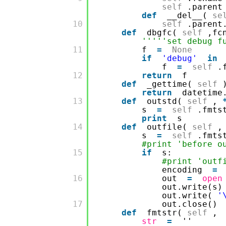
大模型解决方案
self
.paren
def
__del__(
se
迁移与运维管理
       10

self
.parent
快速部署 Dify，高效搭建 
def
dbgfc(
self
,fc
专有云
'''''set debug f
       11

f
=
None
if
'debug'
in
10 分钟在聊天系统中增加
f
=
self
.
       12

return
f
def
_gettime(
self
return
datetime
       13

def
outstd(
self
,
s
=
self
.fmts
print
s
       14

def
outfile(
self
,
s
=
self
.fmts
#print 'before 
       15

if
s:
#print 'out
encoding
=
       16

out
=
open
out.write(
out.write(
'
       17

out.close(
def
fmtstr(
self
,
str
=
''