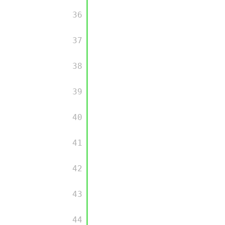
       36

       37

       38

       39

       40

       41

       42

       43

       44
