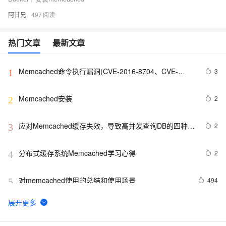
阿甘兄
497
热门文章
最新文章
Memcached命令执行漏洞(CVE-2016-8704、CVE-
3
1
2016-8705、CVE-2016-8706)原理和对阿里云
Memcache影响分析
Memcached安装
2
2
应对Memcached缓存失效，导致高并发查询DB的四种思
2
3
路(l转)
分布式缓存系统Memcached学习心得
2
4
对memcached使用的总结和使用场景 
494
5
Twemproxy -- 针对MemCached与Redis的代理
1
6