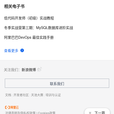
深入了解Memcached：缓存技术的利器
27
7
相关电子书
低代码开发师（初级）实战教程
如何编译和安装memcached
3
8
冬季实战营第三期：MySQL数据库进阶实战
为什么不能用memcached存储Session？
541
9
阿里巴巴DevOps 最佳实践手册
艾伟：自己实现memcached客户端库
522
10
查看更多
关注我们：
新浪微博
联系我们
文档
|
开发者社区
|
天池大赛
|
培训与认证
下一篇
法律声明及隐私权政策
|
Cookies政策