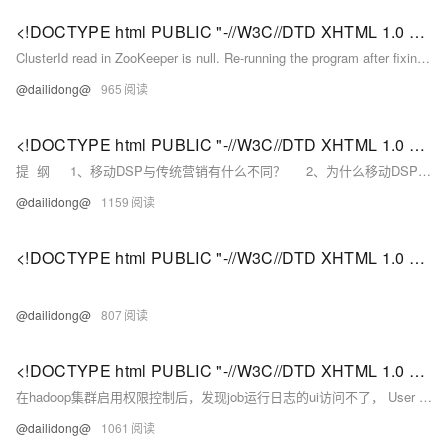
<!DOCTYPE html PUBLIC "-//W3C//DTD XHTML 1.0 Transitional//EN" "http://www.w3.org/TR/xhtml1/DTD/xhtml1-strict.dtd"> <html><head><meta http-equiv="Cont
ClusterId read in ZooKeeper is null. Re-running the program after fixing issue 1 will result in the following e...
@dailidong@
965
<!DOCTYPE html PUBLIC "-//W3C//DTD XHTML 1.0 Transitional//EN" "http://www.w3.org/TR/xhtml1/DTD/xhtml1-strict.dtd"> <html><head><meta http-equiv="Cont
提 纲 1、移动DSP与传统营销有什么不同？ 2、为什么移动DSP是大势所趋？ 3、哪些因素决定移动DSP的精准与否？ 4、如何辨别移动DSP的真伪优劣？ ...
@dailidong@
1159
<!DOCTYPE html PUBLIC "-//W3C//DTD XHTML 1.0 Transitional//EN" "http://www.w3.org/TR/xhtml1/DTD/xhtml1-strict.dtd"> <html><head><meta http-equiv="Cont
@dailidong@
807
<!DOCTYPE html PUBLIC "-//W3C//DTD XHTML 1.0 Transitional//EN" "http://www.w3.org/TR/xhtml1/DTD/xhtml1-strict.dtd"> <html><head><meta http-equiv="Cont
在hadoop集群启用权限控制后，发现job运行日志的ui访问不了， User [dr.who] is not authorized to view the logs for application 原因 Resource Manager UI的默认用户dr.
@dailidong@
1061