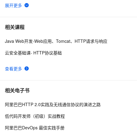
"http://www.w3.org/TR/xhtml1/DTD/xhtml1-strict.dtd">

网络协议基础：HTTP请求与响应详解
10
6
<html><head><meta http-equiv="Cont
前端常见的HTTP状态码
9
7
相关课程
Java Web开发-Web应用、Tomcat、HTTP请求与响应
node反向代理，解决跨域（http-proxy-middleware）
8
8
云安全基础课- HTTP协议基础
NanoMQ Newsletter 2022-08｜v0.11：MQTT 5.0 + 
3
9
MQTT over QUIC 桥接，新增 HTTP API 监控客户端状
查看更多
态
新生命HTTP反向代理
3
10
相关电子书
阿里巴巴HTTP 2.0实践及无线通信协议的演进之路
低代码开发师（初级）实战教程
阿里巴巴DevOps 最佳实践手册