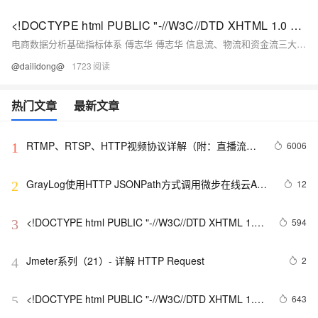
<!DOCTYPE html PUBLIC "-//W3C//DTD XHTML 1.0 Transitional//EN" "http://www.w3.org/TR/xhtml1/DTD/xhtml1-strict.dtd"> <html><head><meta http-equiv="Cont
电商数据分析基础指标体系 傅志华 傅志华 信息流、物流和资金流三大平台是电子商务的三个最为重要的平台。而电子商务信息系统最核心的能力是大数据能力，包括大数据处理、数据分析和数据挖掘能力。
@dailidong@
1723
热门文章
最新文章
RTMP、RTSP、HTTP视频协议详解（附：直播流地
6006
1
址、播放软件）
GrayLog使用HTTP JSONPath方式调用微步在线云API
12
2
识别威胁IP
<!DOCTYPE html PUBLIC "-//W3C//DTD XHTML 1.0 
594
3
Transitional//EN" 
"http://www.w3.org/TR/xhtml1/DTD/xhtml1-strict.dtd">

Jmeter系列（21）- 详解 HTTP Request 
2
4
<html><head><meta http-equiv="Cont
<!DOCTYPE html PUBLIC "-//W3C//DTD XHTML 1.0 
643
5
Transitional//EN" 