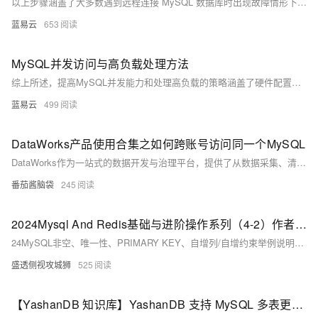
以上步骤涵盖了大多数遇到远程连接 MySQL 数据库时出现故障情形下所需采取措施，在执行每个步骤后都应该重新尝试建立链接以验证是否已经解决问题，在多数情形下按照以上顺序执行将能够有效地排除并修复大多数基本链接相关故障。
蓝易云
653
MySQL并发访问与高负载处理方法
综上所述，提高MySQL并发能力和处理高负载的策略涵盖了硬件配置、软件优化、架构调整以及运维监控等多个方面。通过综合施策，可以确保数据库系统在面对不断增长的并发需求时，维持高效和稳定的性能。
蓝易云
499
DataWorks产品使用合集之如何跨账号访问同一个MySQL
DataWorks作为一站式的数据开发与治理平台，提供了从数据采集、清洗、开发、调度、服务化、质量监控到安全管理的全套解决方案，帮助企业构建高效、规范、安全的大数据处理体系。以下是对DataWorks产品使用合集的概述，涵盖数据处理的各个环节。
番茄酱脑袋
245
2024Mysql And Redis基础与进阶操作系列（4-2）作者——LJS[含MySQL非空、唯一性、PRIMARY KEY、自增列/自增约束举例说明等详解步骤及常见报错问题对应的解决方法]
24MySQL非空、唯一性、PRIMARY KEY、自增列/自增约束举例说明等详解步骤及常见报错问题对应的解决方法（4-2） 学不会你来砍我！！！
盛透侧视攻城狮
525
【YashanDB 知识库】YashanDB 支持 MySQL 多表更新语句的解决方法