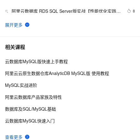
阿里云数据库 RDS SQL Server版实战【性能优化实践、
8
5
优点探析】
MySQL插入时间戳字段的值
3
6
MySQL怎么卸载干净
9
7
相关课程
云数据库MySQL版快速上手教程
MySQL调优
699
8
阿里云云原生数据仓库AnalyticDB MySQL版 使用教程
PostgreSQL\MySQL比较
597
9
MySQL实战进阶
mysql 主从复制实现原理
582
10
阿里云数据库产品家族及特性
数据库及SQL/MySQL基础
云数据库MySQL快速入门
查看更多