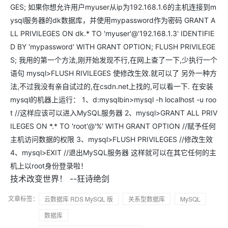
GES; 如果你想允许用户myuser从ip为192.168.1.6的主机连接到m
ysql服务器的dk数据库，并使用mypassword作为密码 GRANT A
LL PRIVILEGES ON dk.* TO 'myuser'@'192.168.1.3' IDENTIFIE
D BY 'mypassword' WITH GRANT OPTION; FLUSH PRIVILEGE
S; 我用的第一个方法,刚开始发现不行,在网上查了一下,少执行一个
语句 mysql>FLUSH RIVILEGES 使修改生效.就可以了 另外一种方
法,不过我没有亲自试过的,在csdn.net上找的,可以看一下. 在安装
mysql的机器上运行： 1、d:mysqlbin>mysql -h localhost -u roo
t //这样应该可以进入MySQL服务器 2、mysql>GRANT ALL PRIV
ILEGES ON *.* TO 'root'@'%' WITH GRANT OPTION //赋予任何
主机访问数据的权限 3、mysql>FLUSH PRIVILEGES //修改生效
4、mysql>EXIT //退出MySQL服务器 这样就可以在其它任何的主
机上以root身份登录啦！
技术改变世界！ --狂诗绝剑
文章标签：
云数据库 RDS MySQL 版
关系型数据库
MySQL
数据库