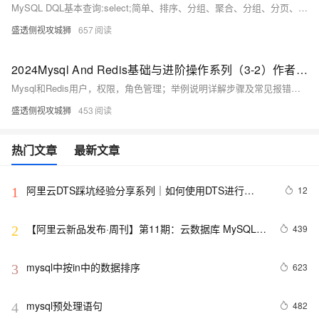
MySQL DQL基本查询:select;简单、排序、分组、聚合、分组、分页、INSERT INTO SELECT / FROM查询结合精例等详解步骤及常见报错问题所对应的解决方法
盛透侧视攻城狮
657
2024Mysql And Redis基础与进阶操作系列（3-2）作者——LJS[含MySQL用户，权限，角色管理；举例说明详解步骤及常见报错问题对应的解决方法]
Mysql和Redis用户，权限，角色管理；举例说明详解步骤及常见报错问题对应的解决方法（3-2）
盛透侧视攻城狮
453
热门文章
最新文章
阿里云DTS踩坑经验分享系列｜如何使用DTS进行
12
1
MySQL->ClickHouse同步
【阿里云新品发布·周刊】第11期：云数据库 MySQL 
439
2
8.0 重磅发布，更适合企业使用场景的RDS数据库
mysql中按in中的数据排序
623
3
mysql预处理语句
482
4