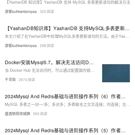
【YashanDB 知识库】YashanDB 支持 MySQL 多表更新语句的解决方法
游客kufrkwrbkmpsa
325
【YashanDB知识库】YashanDB 支持MySQL多表更新语句的解决方法
本文介绍了在YashanDB中处理MySQL多表更新语句的方法。由于YashanDB默认不支持多表更新（报错YAS-04344），可通过启用兼容性参数`SQL_PLUGIN = &#39;MYSQL&#39;`解决，或改写SQL语句实现相同功能。文章通过具体示例说明了多种改写方法，包括根据共同列更新单个或多个字段、添加过滤条件以及基于多个共同列的更新场景。涉及的表结构和数据展示了实际操作过程，帮助用户顺利迁移和使用YashanDB。
游客kufrkwrbkmpsa
298
Docker安装Mysql5.7，解决无法访问DockerHub问题
当 Docker Hub 无法访问时，可以通过配置国内镜像加速来解决应用安装失败和镜像拉取超时的问题。本文介绍了如何在 CentOS 上一键配置国内镜像加速，并成功拉取 MySQL 5.7 镜像。
千寻简
2974
2024Mysql And Redis基础与进阶操作系列（6）作者——LJS[含MySQL 多表之一对一/多；多对多；多表联合查询等详解步骤及常见报错问题所对应的解决方法]
MySQL 多表之一对一/多；多对多；多表联合之交叉连接；内连接；左、右、外、满、连接；子查询及关键字；自连接查询等详解步骤及常见报错问题所对应的解决方法
盛透侧视攻城狮
565
2024Mysql And Redis基础与进阶操作系列（5）作者——LJS[含MySQL DQL基本查询:select；简单、排序、分组、聚合、分组、分页等详解步骤及常见报错问题所对应的解决方法]