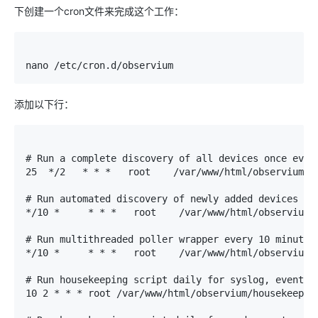
下创建一个cron文件来完成这个工作：
nano 
/
etc
/
cron
.
d
/
observium
添加以下行：
# Run a complete discovery of all devices once ever
25
*
/2   * * *   root    /
var
/
www
/
html
/
observium
/
d
# Run automated discovery of newly added devices ev
*
/10 *     * * *   root    /
var
/
www
/
html
/
observium
/
# Run multithreaded poller wrapper every 10 minutes
*
/10 *     * * *   root    /
var
/
www
/
html
/
observium
/
# Run housekeeping script daily for syslog, eventlo
10
2
*
*
*
 root 
/
var
/
www
/
html
/
observium
/
housekeepin