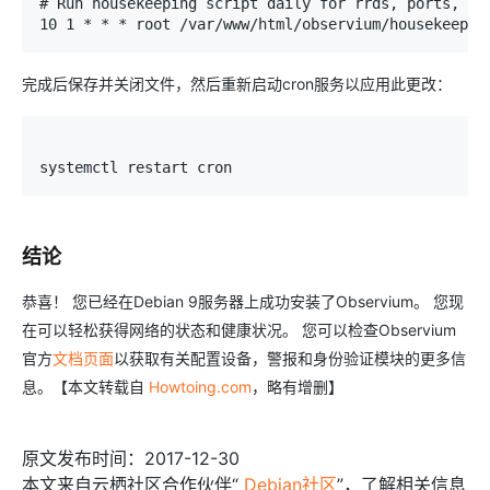
# Run housekeeping script daily for rrds, ports, or
10
1
*
*
*
 root 
/
var
/
www
/
html
/
observium
/
housekeepin
完成后保存并关闭文件，然后重新启动cron服务以应用此更改：
systemctl restart cron
结论
恭喜！ 您已经在Debian 9服务器上成功安装了Observium。 您现
在可以轻松获得网络的状态和健康状况。 您可以检查Observium
官方
文档页面
以获取有关配置设备，警报和身份验证模块的更多信
息。【本文转载自
Howtoing.com
，略有增删】
原文发布时间：2017-12-30
本文来自云栖社区合作伙伴“
Debian社区
”，了解相关信息