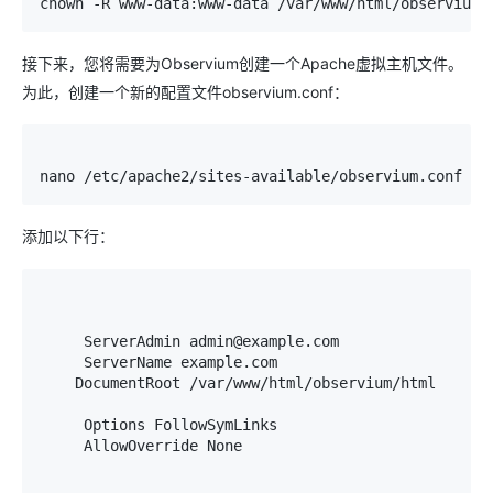
chown 
-
R www
-
data
:
www
-
data 
/
var
/
www
/
html
/
observium
接下来，您将需要为Observium创建一个Apache虚拟主机文件。
为此，创建一个新的配置文件observium.conf：
nano 
/
etc
/
apache2
/
sites
-
available
/
observium
.
conf
添加以下行：
ServerAdmin
 admin@example
.
com

ServerName
 example
.
com

DocumentRoot
/
var
/
www
/
html
/
observium
/
html

Options
FollowSymLinks
AllowOverride
None