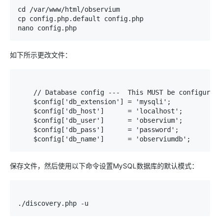
cd 
/
var
/
www
/
html
/
observium

cp config
.
php
.
default
 config
.
php

nano config
.
php
如下所示更改文件：
// Database config ---  This MUST be configured
    $config
[
'db_extension'
]
=
'mysqli'
;
    $config
[
'db_host'
]
=
'localhost'
;
    $config
[
'db_user'
]
=
'observium'
;
    $config
[
'db_pass'
]
=
'password'
;
    $config
[
'db_name'
]
=
'observiumdb'
;
保存文件，然后使用以下命令设置MySQL数据库的默认模式：
./
discovery
.
php 
-
u