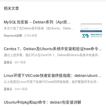
情:&nbsp;https://www.aliyun.com/product/rds/mysql&nbsp;
相关文章
MySQL包安装 -- Debian系列（Apt资源库安装MySQL）
本文介绍了在Debian系列系统（如Ubuntu、Debian 11/12）中通过APT仓库安装MySQL 8.0和8.4版本的完整步骤，涵盖添加官方源、配置国内镜像、安装服务及初始化设置，并验证运行状态，适用于各类Linux运维场景。
Raymond运维
2784
Centos 7、Debian及Ubuntu系统中安装和验证tree命令的指南。
通过上述步骤，我们可以在CentOS 7、Debian和Ubuntu系统中安装并验证 `tree`命令。在命令行界面中执行安装命令，然后通过版本检查确认安装成功。这保证了在多个平台上 `tree`命令的一致性和可用性，使得用户无论在哪种Linux发行版上都能使用此工具浏览目录结构。
蓝易云
997
Linux环境下VSCode快速安装终极指南：debian/ubuntu/linux平台通用
以上就是在Linux环境下安装VSCode的终极指南，抛开繁复的专业词汇，以平易近人的文字、形象生动的比喻让你轻松学会这一过程。别忘了，你的小伙伴VSCode已经在应用菜单里等你了！
蓝易云
3441
Ubuntu中dpkg和apt命令：debian包安装详解