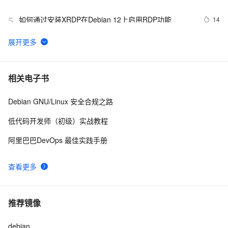
Debian镜像
如何通过安装XRDP在Debian 12上启用RDP功能
14
5
Debian 9.3 Stretch 安装镜像ISO文件下载
4
6
宝塔Linux面板安装命令集合
6
7
相关电子书
（CentOS/Ubuntu/Debian/Fedora/Deepin）
Debian GNU/Linux 安全合规之路
Centos 7、Debian及Ubuntu系统中安装和验证tree命令
14
8
的指南。
低代码开发师（初级）实战教程
百度搜索：蓝易云 ，Linux Debian11服务器安装SSH，
4
9
阿里巴巴DevOps 最佳实践手册
创建新用户并允许SSH远程登录，及SSH安全登录配置！
树莓派安装Debian-Pi-Aarch64桌面全功能版
9
10
查看更多
推荐镜像
debian