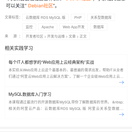
可以关注“
Debian社区
”。
文章标签：
云数据库 RDS MySQL 版
PHP
关系型数据库
监控
Apache
Web App开发
数据库
来 源：
开发者社区
>
开发与运维
>
文章
> 正文
相关实践学习
每个IT人都想学的“Web应用上云经典架构”实战
本实验从Web应用上云这个最基本的、最普遍的需求出发，帮助IT从业者
们通过“阿里云Web应用上云解决方案”，了解一个企业级Web应用上云的
常见架构，了解如何构建一个高可用、可扩展的企业级应用架构。
MySQL数据库入门学习
本课程通过最流行的开源数据库MySQL带你了解数据库的世界。 &nbsp;
相关的阿里云产品：云数据库RDS MySQL 版 阿里云关系型数据库
RDS（Relational Database Service）是一种稳定可靠、可弹性伸缩的在
线数据库服务，提供容灾、备份、恢复、迁移等方面的全套解决方案，彻
底解决数据库运维的烦恼。 了解产品详