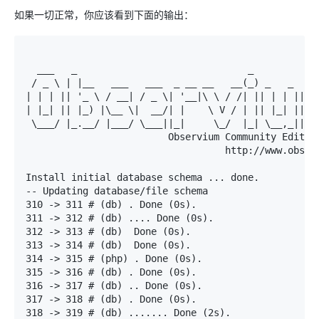
如果一切正常，你应该看到下面的输出：
  ___   _                              _

/
 _ \ 
|
|
__   ___   ___  _ __ __   __
(
_
)
|
|
|
||
'_ \ / __| / _ \| '
__
|
\ \ 
/ /
|
||
|
|
||
'
| |_| || |_) |\__ \|  __/
|
|
    \ V 
/
|
||
|
_
|
||
|
 \___
/
|
_
.
__
/
|
___
/
 \___
||
_
|
     \_
/
|
_
|
 \__
,
_
||
_
|
Observium
Community
Editio
                                   http
:
//www.obser
Install
 initial database schema 
...
done
.
--
Updating
 database
/
310
->
311
# (db) . Done (0s).
311
->
312
# (db) .... Done (0s).
312
->
313
# (db)  Done (0s).
313
->
314
# (db)  Done (0s).
314
->
315
# (php) . Done (0s).
315
->
316
# (db) . Done (0s).
316
->
317
# (db) .. Done (0s).
317
->
318
# (db) . Done (0s).
318
->
319
# (db) ....... Done (2s).