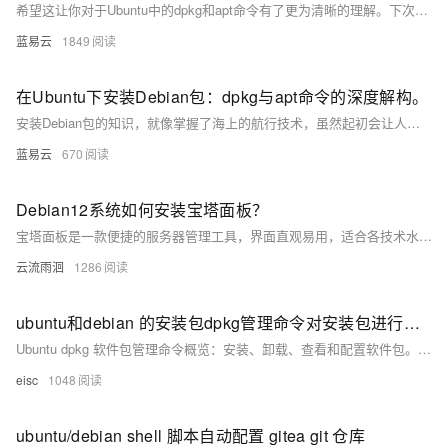
希望这让你对于Ubuntu中的dpkg和apt命令有了更为清晰的理解。下次你面对软件包安装的问题，就可以轻松应对，优雅地在你的Linux系统中游刃有余了。
蓝易云
1849
在Ubuntu下安装Debian包：dpkg与apt命令的深度解构。
安装Debian包的知识，就像掌握了海上的航行技术，虽然起初会让人感到陌生甚至困惑，但只要你积累熟练，就能在Ubuntu的世界里畅游无阻。就像每一位成功的航海家，掌握好这些工具，去探索属于你的Ubuntu新世界吧！
蓝易云
670
Debian12系统如何安装宝塔面板？
宝塔面板是一款便捷的服务器管理工具，界面直观易用，适合各技术水平用户。它支持网站部署、数据库管理，并提供安全防护功能。安装步骤简单：注册账号、连接服务器、运行脚本即可。确保系统满足最低要求（内存≥1GB，硬盘≥10GB），安装后通过浏览器登录管理。根据需求安装套件，完成网站配置。注意放行防火墙端口以保证正常访问。
云流雨洄
1286
ubuntu和debian 的安装包dpkg管理命令对安装包进行安装，查询，卸载
Ubuntu dpkg 软件包管理命令概览：安装、卸载、查看和配置软件包。包括解决依赖、强制卸载、列出及过滤已安装包、查看包详情等操作。
eisc
1048
ubuntu/debian shell 脚本自动配置 gitea git 仓库