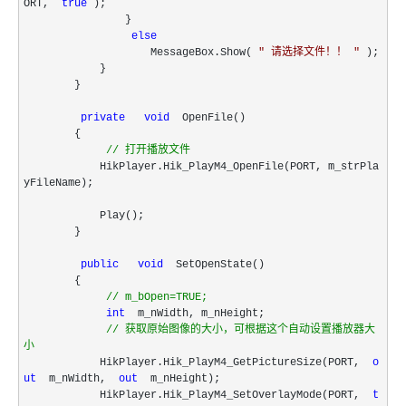
ORT,
true
);
}
else
MessageBox.Show(
"
请选择文件！！
"
);
}
}
private
void
OpenFile()
{
//
打开播放文件
HikPlayer.Hik_PlayM4_OpenFile(PORT, m_strPla
yFileName);
Play();
}
public
void
SetOpenState()
{
//
m_bOpen=TRUE;
int
m_nWidth, m_nHeight;
//
获取原始图像的大小，可根据这个自动设置播放器大
小
HikPlayer.Hik_PlayM4_GetPictureSize(PORT,
o
ut
m_nWidth,
out
m_nHeight);
HikPlayer.Hik_PlayM4_SetOverlayMode(PORT,
t