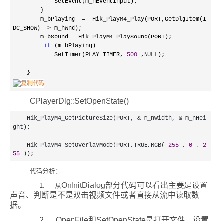
SetEvent(m_hEventInput);
}
m_bPlaying
=
Hik_PlayM4_Play(PORT,GetDlgItem(I
DC_SHOW)
->
m_hWnd);
m_bSound
=
Hik_PlayM4_PlaySound(PORT);
if
(m_bPlaying)
SetTimer(PLAY_TIMER,
500
,NULL);
}
CPlayerDlg::SetOpenState()
Hik_PlayM4_GetPictureSize(PORT,
&
m_nWidth,
&
m_nHei
ght);
Hik_PlayM4_SetOverlayMode(PORT,TRUE,RGB(
255
,
0
,
2
55
));
代码分析：
OnInitDialog部分代码可以看出主要是设置
1. 从
声音、判断是不是双击视频文件或者直接从流中读取数
据。
2. OpenFile和SetOpenState是打开文件、设置