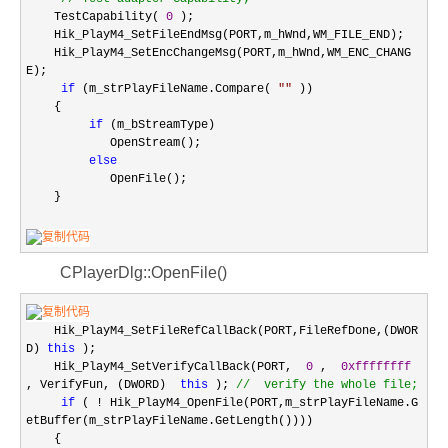
TestCapability(
0
);
Hik_PlayM4_SetFileEndMsg(PORT,m_hWnd,WM_FILE_END);
Hik_PlayM4_SetEncChangeMsg(PORT,m_hWnd,WM_ENC_CHANG
E);
if
(m_strPlayFileName.Compare(
""
))
{
if
(m_bStreamType)
OpenStream();
else
OpenFile();
}
CPlayerDlg::OpenFile()
Hik_PlayM4_SetFileRefCallBack(PORT,FileRefDone,(DWOR
D)
this
);
Hik_PlayM4_SetVerifyCallBack(PORT,
0
,
0xffffffff
, VerifyFun, (DWORD)
this
);
//
verify the whole file;
if
(
!
Hik_PlayM4_OpenFile(PORT,m_strPlayFileName.G
etBuffer(m_strPlayFileName.GetLength())))
{