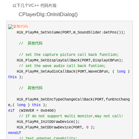
以下几个VC++ 代码片段:
CPlayerDlg::OnInitDialog()
Hik_PlayM4_SetVolume(PORT,m_SoundSlider.GetPos());
//
其他代码
//
set the capture picture call back function;
Hik_PlayM4_SetDisplayCallBack(PORT,DisplayCBFun);
//
set the wave audio call back funtion;
Hik_PlayM4_SetAudioCallBack(PORT,WaveCBFun, (
long
)
this
);
//
其他代码
Hik_PlayM4_SetEncTypeChangeCallBack(PORT,funEncChang
e,(
long
)
this
);
#if
(WINVER > 0x0400)
//
If do not support multi monitor,may not call!
Hik_PlayM4_InitDDrawDevice();
Hik_PlayM4_SetDDrawDevice(PORT,
0
);
#endif
//
Test adapter Capability;