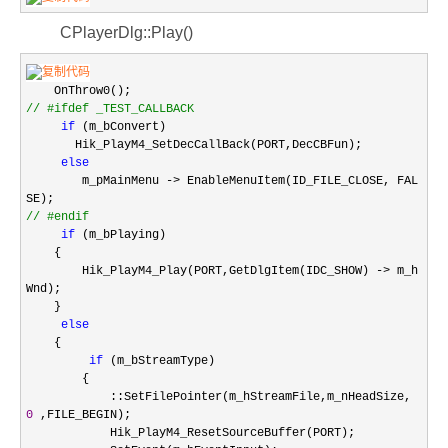
CPlayerDlg::Play()
OnThrow0();
//
#ifdef _TEST_CALLBACK
if
(m_bConvert)
Hik_PlayM4_SetDecCallBack(PORT,DecCBFun);
else
m_pMainMenu
->
EnableMenuItem(ID_FILE_CLOSE, FAL
SE);
//
#endif
if
(m_bPlaying)
{
Hik_PlayM4_Play(PORT,GetDlgItem(IDC_SHOW)
->
m_h
Wnd);
}
else
{
if
(m_bStreamType)
{
::SetFilePointer(m_hStreamFile,m_nHeadSize,
0
,FILE_BEGIN);
Hik_PlayM4_ResetSourceBuffer(PORT);