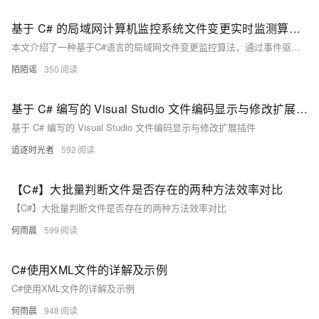
基于 C# 的局域网计算机监控系统文件变更实时监测算法设计与实现研究
本文介绍了一种基于C#语言的局域网文件变更监控算法，通过事件驱动与批处理机制结合，实现高效、低负载的文件系统实时监控。核心内容涵盖监控机制选择（如事件触发机制）、数据结构设计（如监控文件列表、事件队列）及批处理优化策略。文章详细解析了C#实现的核心代码，并提出性能优化与可靠性保障措施，包括批量处理、事件过滤和异步处理等技术。最后，探讨了该算法在企业数据安全监控、文件同步备份等场景的应用潜力，以及未来向智能化扩展的方向，如文件内容分析、智能告警机制和分布式监控架构。
陌陌谣
350
基于 C# 编写的 Visual Studio 文件编码显示与修改扩展插件
基于 C# 编写的 Visual Studio 文件编码显示与修改扩展插件
追逐时光者
592
【C#】大批量判断文件是否存在的两种方法效率对比
【C#】大批量判断文件是否存在的两种方法效率对比
何雨晨
599
C#使用XML文件的详解及示例
C#使用XML文件的详解及示例
何雨晨
948