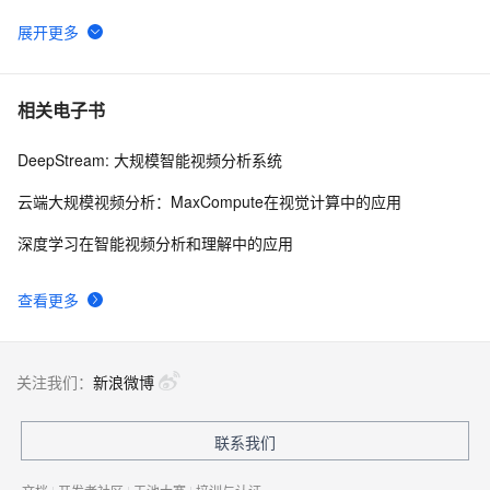
[毕业生的商业软件开发之路]C#类型成员样式
5
6
C# 中的委托
6
7
相关电子书
DeepStream: 大规模智能视频分析系统
C#中Abstract和Virtual
682
8
云端大规模视频分析：MaxCompute在视觉计算中的应用
C#异步编程(转)
636
9
深度学习在智能视频分析和理解中的应用
C# Win32控制台线程计时器代码示例
346
10
查看更多
关注我们：
新浪微博
联系我们