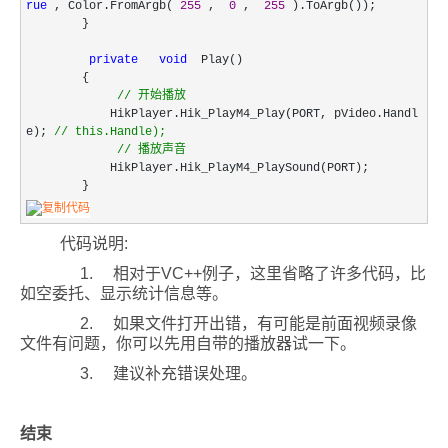
rue
, Color.FromArgb(
255
,
0
,
255
).ToArgb());
}
private
void
Play()
{
//
开始播放
HikPlayer.Hik_PlayM4_Play(PORT, pVideo.Handl
e);
//
this.Handle);
//
播放声音
HikPlayer.Hik_PlayM4_PlaySound(PORT);
}
代码说明:
1. 相对于VC++例子，这里省略了许多代码，比
如空委托、显示统计信息等。
2. 如果文件打开出错，有可能是前面视频录像
文件有问题，你可以先用自带的播放器试一下。
3. 建议补充错误处理。
结束