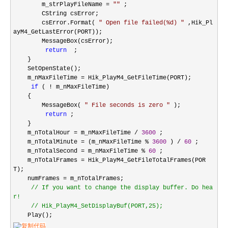
m_strPlayFileName
=
""
;
CString csError;
csError.Format(
"
Open file failed(%d)
"
,Hik_Pl
ayM4_GetLastError(PORT));
MessageBox(csError);
return
;
}
SetOpenState();
m_nMaxFileTime
=
Hik_PlayM4_GetFileTime(PORT);
if
(
!
m_nMaxFileTime)
{
MessageBox(
"
File seconds is zero
"
);
return
;
}
m_nTotalHour
=
m_nMaxFileTime
/
3600
;
m_nTotalMinute
=
(m_nMaxFileTime
%
3600
)
/
60
;
m_nTotalSecond
=
m_nMaxFileTime
%
60
;
m_nTotalFrames
=
Hik_PlayM4_GetFileTotalFrames(POR
T);
numFrames
=
m_nTotalFrames;
//
If you want to change the display buffer. Do hea
r!
//
Hik_PlayM4_SetDisplayBuf(PORT,25);
Play();