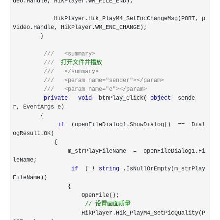
deo.Handle, HikPlayer.WM_FILE_END);
HikPlayer.Hik_PlayM4_SetEncChangeMsg(PORT, p
Video.Handle, HikPlayer.WM_ENC_CHANGE);
}
///
<summary>
///
打开文件并播放
///
</summary>
///
<param name="sender"></param>
///
<param name="e"></param>
private
void
btnPlay_Click(
object
sende
r, EventArgs e)
{
if
(openFileDialog1.ShowDialog()
==
Dial
ogResult.OK)
{
m_strPlayFileName
=
openFileDialog1.Fi
leName;
if
(
!
string
.IsNullOrEmpty(m_strPlay
FileName))
{
OpenFile();
//
设置画面质量
HikPlayer.Hik_PlayM4_SetPicQuality(P