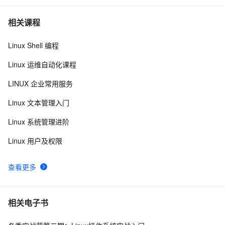
linux C 9*9
558
7
相关课程
Linux Shell 编程
深入理解Linux内核模块：加载机制、参数传递与实战开
12
8
发
Linux 运维自动化课程
清除linux系统的多余引导
611
9
LINUX 企业常用服务
Linux操作系统基础知识之六：系统调用
5
10
Linux 文本管理入门
Linux 系统管理进阶
Linux 用户及权限
查看更多
相关电子书