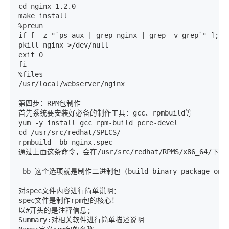
cd nginx-1.2.0 

make install 

%preun 

if [ -z "`ps aux | grep nginx | grep -v grep`" ];the
pkill nginx >/dev/null 

exit 0 

fi 

%files 

/usr/local/webserver/nginx 

第四步：RPM包制作

首先系统要安装好必备的制作工具：gcc、rpmbuild等

yum -y install gcc rpm-build pcre-devel 

cd /usr/src/redhat/SPECS/ 

rpmbuild -bb nginx.spec 

通过上面这条命令，会在/usr/src/redhat/RPMS/x86_64/下面生成n
-bb 这个选项就是制作二进制包（build binary package only f
对spec文件内容进行简单说明：

spec文件是制作rpm包的核心！

以#开头的是注释信息; 

Summary:对相关软件进行简单描述说明 
