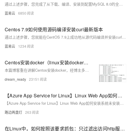
通过上述步骤，您完成了从下载、编译、安装到配置MySQL 8.0的全过程。此过程虽然较为复杂，但提供了对MySQL安装环境的完全控制，有助于满足特定的部署需求。在实际操作中，根据具体的系统环境，可能还需调整部分步骤或解决未预见的依赖问题。始终参考官方文档和社区资源，保持安装过程与最新版本的兼容性。
蓝易云
6850
Centos 7.9如何使用源码编译安装curl最新版本
通过上述步骤，您就能在CentOS 7.9上成功地从源代码编译并安装curl的最新版本。这种方法不仅提供了灵活性，允许您定制编译选项，还确保了软件的最新功能和安全更新得到应用。
蓝易云
1234
Centos安装docker（linux安装docker）——超详细小白可操作手把手教程，包好用！！！
本篇博客重在讲解Centos安装docker，经博主多次在不同服务器上测试，极其的稳定，尤其是阿里的服务器，一路复制命令畅通无阻。
dream_ready
23151
【Azure App Service for Linux】Linux Web App如何安装系统未安装的包
【Azure App Service for Linux】Linux Web App如何安装系统未安装的包
路边两盏灯
263
在Linux中，如何按照该要求抓包：只过滤出访问http服务的，目标ip为192.168.0.111，一共抓1000个包，并且保存到1.cap文件中？