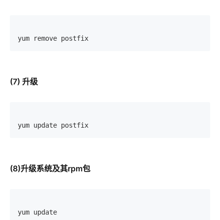
yum remove postfix
(7) 升级
yum update postfix
(8)升级系统及其rpm包
yum update