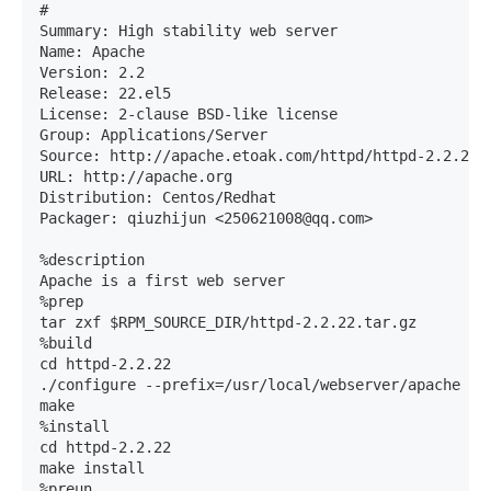
# 

Summary: High stability web server 

Name: Apache 

Version: 2.2

Release: 22.el5

License: 2-clause BSD-like license 

Group: Applications/Server 

Source: http://apache.etoak.com/httpd/httpd-2.2.22.t
URL: http://apache.org 

Distribution: Centos/Redhat 

Packager: qiuzhijun <250621008@qq.com> 

%description 

Apache is a first web server 

%prep 

tar zxf $RPM_SOURCE_DIR/httpd-2.2.22.tar.gz 

%build 

cd httpd-2.2.22 

./configure --prefix=/usr/local/webserver/apache --
make 

%install 

cd httpd-2.2.22 

make install 

%preun 
