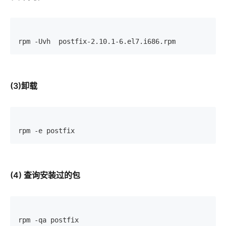
rpm -Uvh  postfix-2.10.1-6.el7.i686.rpm
(3)卸载
rpm -e postfix
(4) 查询安装过的包
rpm -qa postfix