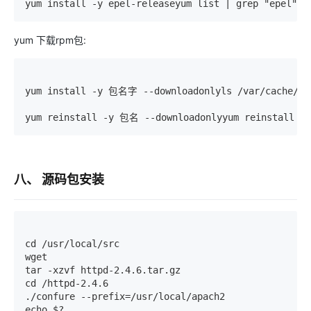
yum install -y epel-releaseyum list | grep "epel"
yum 下载rpm包:
yum install -y 包名字 --downloadonlyls /var/cache/yu
yum reinstall -y 包名 --downloadonlyyum reinstall 
八、 源码包安装
cd /usr/local/src

wget 

tar -xzvf httpd-2.4.6.tar.gz 

cd /httpd-2.4.6

./confure --prefix=/usr/local/apach2

echo $?
