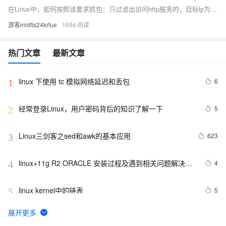
在Linux中，如何按照该要求抓包：只过滤出访问http服务的，目标ip为192.168.0.111，一共抓1000个包，并且保存到1.cap文件中？
游客mldfis24krfue
1694
热门文章
最新文章
linux 下使用 tc 模拟网络延迟和丢包
6
1
经常登录Linux，用户密码背后的知识了解一下
5
2
Linux三剑客之sed和awk的基本应用
623
3
linux+11g R2 ORACLE 安装过程及遇到相关问题解决方
4
4
案
linux kernel中的链表
5
5
linux下异步IO的简单例子【转】
540
6