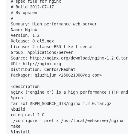
# spec file for nginx 

# Build 2012-07-17 

# By opsren 

# 

Summary: High performance web server 

Name: Nginx 

Version: 1.2

Release: 0.el5.ngx 

License: 2-clause BSD-like license 

Group: Applications/Server 

Source: http://nginx.org/download/nginx-1.2.0.tar.gz
URL: http://nginx.org 

Distribution: Centos/Redhat 

Packager: qiuzhijun <250621008@qq.com> 

%description 

Nginx ("engine x") is a high performance HTTP and r
%prep 

tar zxf $RPM_SOURCE_DIR/nginx-1.2.0.tar.gz 

%build 

cd nginx-1.2.0 

./configure --prefix=/usr/local/webserver/nginx --w
make 

%install 
