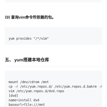
(9) 查询vim命令所依赖的包。
yum provides "/*/vim"
五、 yum搭建本地仓库
mount /dev/cdrom /mnt

cp -r /etc/yum.repos.d/ /etc/yum.repos.d.bakrm -rf /
vim /etc/yum.repos.d/dvd.repo 

[dvd]

name=install dvd

baseurl=file:///mnt
