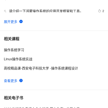
请介绍一下鸿蒙操作系统的应用开发框架和工具。
2
5
[Oracle]-[安装]-Cent OS安装Oracle Client
6
6
Oracle OS认证与密码文件认证（操作系统认证、口令
13
7
相关课程
文件认证、创建密码文件）
操作系统学习
【云原生 | 02】分别在CentOS、Ubuntu、macOS、
9
8
win7、win8、win10等不同操作系统下安装Docker详细教
Linux操作系统实战
程
【操作系统】第二章：进程管理
12
9
高校精品课-西安电子科技大学 -操作系统课程设计
【操作系统】进程间的通信——消息队列
6
10
查看更多
相关电子书