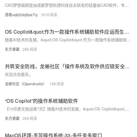
CAD梦想画图是由成都梦想凯德科技自主研发的轻量级CAD软件，专为国产操作系统如麒麟、统信设计。支持AutoCAD所有版本的dwg二维图纸，具备精准显示、测量、标注、绘图修改、文字查找及批注等功能，操作流畅，无需安装字体。用户可通过应用商店轻松安装，适合新手和专业人士使用。
游客uqb2obj6pe7ry
1616
OS Copilot&quot;作为一款操作系统辅助软件应运而生，旨在提升用户使用电脑的效率
随着AI技术的发展，&quot;OS Copilot&quot;作为一款操作系统辅助软件应运而生，旨在提升用户使用电脑的效率。它具备智能命令建议、代码片段生成、文件管理助手及任务自动化等功能，适合日常办公与专业开发。安装简便，上手容易，能显著提高工作效率。
东方睿赢
286
共筑安全防线，龙蜥社区「操作系统及软件供应链安全MeetUp」邀您报名
欢迎点击报名。
龙蜥社区（OpenAnolis）
199
“OS Copilot”的操作系统辅助软件
【10月更文挑战第7天】随着AI技术的发展，&quot;OS Copilot&quot;作为一款操作系统辅助软件，通过智能命令建议、代码片段生成、文件管理助手及任务自动化等功能，极大提升了用户的工作效率，无论是日常办公还是专业开发都提供了强有力的支持。其简洁的安装流程、友好的用户界面和强大的搜索能力，使得这款软件成为提升生产力的得力助手。
东方睿赢
269
MacOS环境-手写操作系统-33-多任务多窗口