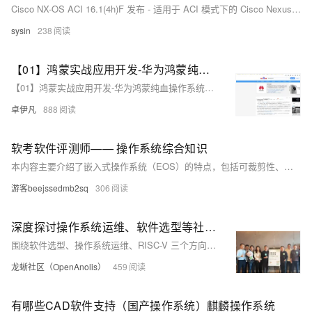
Cisco NX-OS ACI 16.1(4h)F 发布 - 适用于 ACI 模式下的 Cisco Nexus 9000 系列交换机系统软件
sysin
238
【01】鸿蒙实战应用开发-华为鸿蒙纯血操作系统Harmony OS NEXT-项目开发实战-优雅草卓伊凡拟开发一个一站式家政服务平台-前期筹备-暂定取名斑马家政软件系统-本项目前端开源-服务端采用优雅草蜻蜓Z系统-搭配ruoyi框架admin后台-全过程实战项目分享-从零开发到上线
【01】鸿蒙实战应用开发-华为鸿蒙纯血操作系统Harmony OS NEXT-项目开发实战-优雅草卓伊凡拟开发一个一站式家政服务平台-前期筹备-暂定取名斑马家政软件系统-本项目前端开源-服务端采用优雅草蜻蜓Z系统-搭配ruoyi框架admin后台-全过程实战项目分享-从零开发到上线
卓伊凡
888
软考软件评测师—— 操作系统综合知识
本内容主要介绍了嵌入式操作系统（EOS）的特点，包括可裁剪性、实时性、统一接口、强稳定性、弱交互性、固化代码、硬件适应性和可定制性。此外，还涉及操作系统的概念与功能，如资源管理、工作流程组织和用户接口；以及不同类型的操作系统（批处理、分时、分布式、实时）。同时通过历年真题解析，深入探讨了嵌入式操作系统可定制性的含义、多线程资源共享规则、通用操作系统基本功能及页式存储管理等关键知识点。
游客beejssedmb2sq
306
深度探讨操作系统运维、软件选型等社区标准，龙蜥标准化 SIG MeetUp 圆满举办
围绕软件选型、操作系统运维、RISC-V 三个方向的社区标准进行了分享与讨论。
龙蜥社区（OpenAnolis）
459
有哪些CAD软件支持（国产操作系统）麒麟操作系统