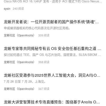
Cisco NX-OS ACI 16.1(4h)F 发布 - 适用于 ACI 模式下的 Cisco Nexus 9000 系列交换机系统软件
sysin
240
龙蜥开发者说：一位开源贡献者的国产操作系统“铸魂”历程 | 第 33 期
申威编译器相关的核心代码首次在开源社区亮相。
龙蜥社区（OpenAnolis）
309
龙蜥专家等共同揭秘专有云 OS 安全信任基石重构之道 |《AI 进化论》第二期
探讨如何通过 TEE、国产 OS 与芯片协同、国密算法、SLSA/SBOM 等技术，从底层操作系统重构信任，帮助用户应对复杂的云上威胁。
龙蜥社区（OpenAnolis）
368
龙蜥社区受邀参与2025世界人工智能大会，洞见AI与OS技术融合新范式
7 月 26 日至 7 月 29，上海见。
龙蜥社区（OpenAnolis）
347
龙蜥大讲堂智算技术专场直播预告：围绕基于Anolis OS DCU部署、异构计算等主题分享