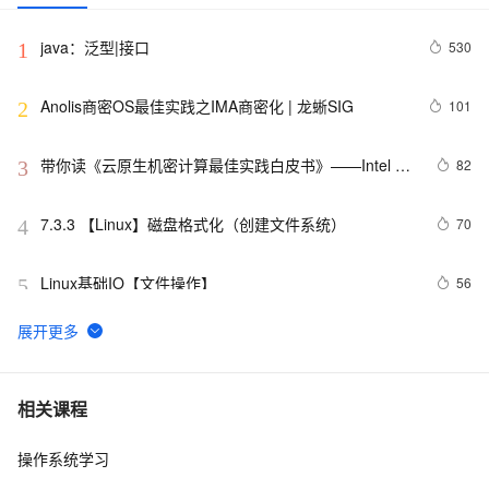
java：泛型|接口
530
1
Anolis商密OS最佳实践之IMA商密化 | 龙蜥SIG
101
2
带你读《云原生机密计算最佳实践白皮书》——Intel 
82
3
TDX机密容器（4）
7.3.3 【Linux】磁盘格式化（创建文件系统）
70
4
Linux基础IO【文件操作】
56
5
开源项目推荐：阿里云发布 Agentic OS，首个面向 
55
6
Agent 的操作系统
「龙蜥 Skill 精选推荐」：一句话搞定 PG 集群部署和管
52
7
相关课程
理
操作系统学习
Linux版百度网盘丨直接在服务器SSH命令行中使用百度
50
8
云，轻松解决数据传输和分享难题