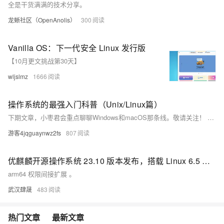
全是干货满满的技术分享。
龙蜥社区（OpenAnolis）
300
Vanilla OS：下一代安全 Linux 发行版
【10月更文挑战第30天】
wljslmz
1666
操作系统的最强入门科普（Unix/Linux篇）
下期文章，小枣君会重点聊聊Windows和macOS那条线。敬请关注！ 如果大家觉得文章不错，还请帮忙多多转发！谢谢！
游客4jqguaynwz2fs
807
优麒麟开源操作系统 23.10 版本发布，搭载 Linux 6.5 内核
arm64 权限间接扩展 。
武汉肆晟
483
热门文章
最新文章