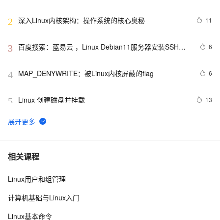
深入Linux内核架构：操作系统的核心奥秘
11
2
百度搜索：蓝易云 ，Linux Debian11服务器安装SSH，
6
3
创建新用户并允许SSH远程登录，及SSH安全登录配置！
MAP_DENYWRITE：被Linux内核屏蔽的flag
6
4
Linux 创建磁盘并挂载
13
5
linux DHCP
656
6
FFmpeg开发笔记（五十九）Linux编译ijkplayer的
5
7
相关课程
Android平台so库
Linux用户和组管理
在Linux中，如何获取CPU的总核心数？
3
8
计算机基础与Linux入门
linux中的tar打包、压缩多个文件、磁盘查看和分区类、
8
9
Linux基本命令
du查看文件和目录占用的磁盘空间linux中的grep 过滤查