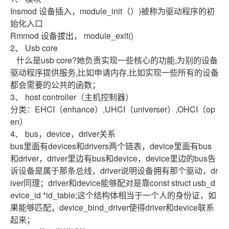
Insmod 设备插入，module_init（）)被称为驱动程序的初
始化入口
Rmmod 设备拔出， module_exit()
2、
Usb core
什么是usb core?她负责实现一些核心的功能,为别的设备
驱动程序提供服务,比如申请内存,比如实现一些所有的设备
都会需要的公共的函数；
3、
host controller（主机控制器）
分类：EHCI（enhance）,UHCI（universer）,OHCI（op
en）
4、
bus，device，driver关系
bus里面有devices和drivers两个链表，device里面有bus
和driver，driver里边有bus和device，device里边的bus告
诉设备是属于那条总线，driver说明设备拥有那个驱动，dr
iver同理；driver和device能够配对是靠const struct usb_d
evice_id *id_table;这个结构体相当于一个人的身份证，如
果能够匹配，device_bind_driver使得driver和device联系
起来；