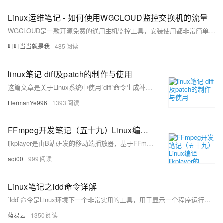
Linux运维笔记 - 如何使用WGCLOUD监控交换机的流量
WGCLOUD是一款开源免费的通用主机监控工具，安装使用都非常简单，它可以监控主机、服务器的cpu、内存、磁盘、流量等数据，也可以监控数据库、中间件、网络设备
叮叮当当就是我
485
linux笔记 diff及patch的制作与使用
这篇文章是关于Linux系统中使用`diff`命令生成补丁文件以及使用`patch`命令应用这些补丁的详细教程和实战案例。
HermanYe996
1393
FFmpeg开发笔记（五十九）Linux编译ijkplayer的Android平台so库
ijkplayer是由B站研发的移动端播放器，基于FFmpeg 3.4，支持Android和iOS。其源码托管于GitHub，截至2024年9月15日，获得了3.24万星标和0.81万分支，尽管已停止更新6年。本文档介绍了如何在Linux环境下编译ijkplayer的so库，以便在较新的开发环境中使用。首先需安装编译工具并调整/tmp分区大小，接着下载并安装Android SDK和NDK，最后下载ijkplayer源码并编译。详细步骤包括环境准备、工具安装及库编译等。更多FFmpeg开发知识可参考相关书籍。
aqi00
999
Linux笔记之ldd命令详解
`ldd`命令是Linux环境下一个非常实用的工具，用于显示一个程序运行时所需的共享库依赖。它帮助开发者和系统管理员快速诊断程序运行问题，特别是在处理"找不到库文件"或者"错误的库文件版本"等错误时。然而，出于安全的考虑，对于不信任的可执行文件，应该慎用 `ldd`命令，可以考虑使用其他工具如 `objdump`。总的来说，懂得如何妥善且安全地使用 `ldd`，对于维护一个稳定和高效的Linux系统来说，是非常重要的。
蓝易云
1350