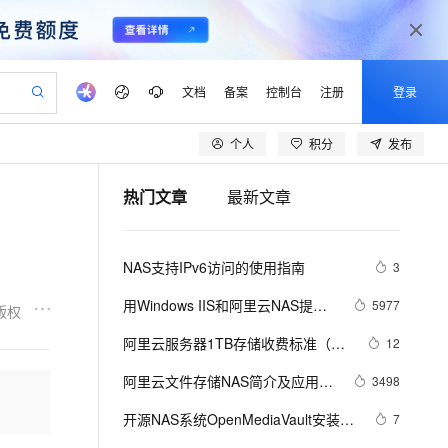
文档
备案
控制台
注册
登录
个人
积分
发布
验
作计划
器
AI 活动
专业服务
服务伙伴合作计划
开发者社区
加入我们
产品动态
服务平台百炼
阿里云 OPC 创新助力计划
热门文章
最新文章
一站式生成采购清单，支持单品或批量购买
io：打造专属 AI 语音助手
S产品伙伴计划（繁花）
峰会
CS
造的大模型服务与应用开发平台
一句话生成原生可编辑精美 PPT 文稿
AI 生产力先锋
Al MaaS 服务伙伴赋能合作
域名
博文
Careers
至高可申请百万元
Qwen3.8-Max 模型上线
开启高性价比 AI 编程新体验
弹性可伸缩的云计算服务
Qwen-Audio-3.0-Realtime 端到端实时语音角色扮演
输入一句话想法, 轻松生成专业的 PPT
先锋实践拓展 AI 生产力的边界
Token 补贴，五大权
计划
海大会
伙伴信用分合作计划
商标
问答
社会招聘
NAS支持IPv6访问的使用指南
3
益加速 OPC 成功
eek-V4-Pro
SS
一键部署幻兽帕鲁游戏服务器
飞天发布时刻
HOT
Open Search 向量检索版支
划
备案
电子书
校园招聘
pSeek-V4-Pro
视频创作，一键激活电商全链路生产力
稳定、安全、高性价比、高性能的云存储服务
一键购买专属联机服务器，轻松开启游戏
所见，即是所愿
持视频检索 Pipeline 功能
更多支持
用Windows IIS和阿里云NAS提供
5977
版权
划
公司注册
镜像站
视频生成
语音识别与合成
Web和FTP服务
专属 QwenPaw
漫剧工坊：一站式动画创作平台
AI 实训营
HOT
应用身份服务 (IDaaS)
阿里云服务器1TB存储收费标准（数
12
合作伙伴培训与认证
划
上云迁移
站生成，高效打造优质广告素材
全接入的云上超级电脑
从聊天伙伴进化为能主动干活的本地数字员工
快速生产连贯的高质量长漫剧
从基础到进阶，Agent 创客手把手教你
OpenClaw 管理能力上线
据盘/对象存储OSS/文件存储NAS）
lScope
我要反馈
e-1.1-T2V
Qwen3-TTS-Flash
阿里云文件存储NAS简介及应用场
3498
查询合作伙伴
n Alibaba Cloud ISV 合作
代维服务
建企业门户网站
10 分钟搭建微信、支付宝小程序
MaxCompute MaxFrame 提
景
畅细腻的高质量视频
离线语音合成大模型，多语言方言自适应，低延迟高稳定
创新加速
开源NAS系统OpenMediaVault安装与
ope
登录合作伙伴管理后台
7
我要建议
站，无忧落地极速上线
以可视化方式快速构建移动和 PC 门户网站
国内短信简单易用，安全可靠，秒级触达，全球覆盖200+国家和地区。
高效部署网站，快速应用到小程序
供自动弹性内存功能
体验