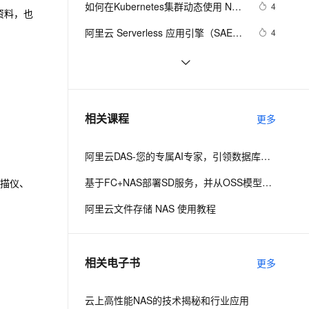
安全
如何在Kubernetes集群动态使用 NAS 
我要投诉
e-1.1-I2V
Cosyvoice-V3-Flash
4
PolarDB
上云场景组合购
Milvus 弹性伸缩功能新增节
伴
资料，也
持久卷
漫剧创作，剧本、分镜、视频高效生成
100%兼容MySQL、PostgreSQL，兼容Oracle，支持集中和分布式
覆盖90%+业务场景，专享组合折扣价
点支持范围
畅自然，细节丰富
高表现力语音合成大模型，语音克隆听感自然
VPN
阿里云 Serverless 应用引擎（SAE）
4
发布 v1.2.0，支持一键启停、NAS 存
ernetes 版 ACK
云聚AI 严选权益
AI 原生数据库服务发布
SSL 证书
Windows容器使用阿里云NAS SMB
19
2V
Fun-ASR
储、小规格实例等实用特性
，一键激活高效办公新体验
理容器应用的 K8s 服务
精选AI产品，从模型到应用全链提效
Agent 数据网关
文件系统做持久化存储目录
文戏情感细腻自然，动作戏激烈拳拳到肉，实现更强表演能力
支持中英文自由切换，具备更强的噪声鲁棒性
堡垒机
Kubernetes环境中使用NAS动态存
1620
AI 用量加速计划
云原生数据库 PolarDB
储卷
防火墙
、识别商机，让客服更高效、服务更出色。
【运维知识进阶篇】用阿里云部署
新老同享，达量后返
Agentic Database 发布
11
相关课程
更多
kod可道云网盘（配置
主机安全
应用
Redis+MySQL+NAS+OSS）（二）
阿里云DAS-您的专属AI专家，引领数据库自治驾驶
千问办公
NEW
AI 应用及服务市场
的智能体编程平台
一站式AI生产力平台
基于FC+NAS部署SD服务，并从OSS模型库下载模型文件
、扫描仪、
AI 应用
伶鹊
阿里云文件存储 NAS 使用教程
企业级人与Agent协作平台，接入和调度多个数字员工
智能客服平台，对话机器人、对话分析、智能外呼
大模型
大模型服务平台百炼 - 全妙
自然语言处理
相关电子书
更多
应用创作平台
多模态内容创作工具，已接入 DeepSeek
数据标注
机器学习
云上高性能NAS的技术揭秘和行业应用