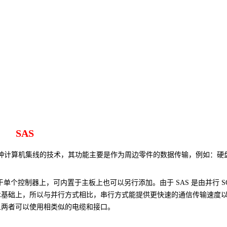
AI 应用
10分钟微调：让0.6B模型媲美235B模
多模态数据信
型
依托云原生高可用架构,实现Dify私有化部署
用1%尺寸在特定领域达到大模型90%以上效果
一个 AI 助手
超强辅助，Bol
即刻拥有 DeepSeek-R1 满血版
在企业官网、通讯软件中为客户提供 AI 客服
多种方案随心选，轻松解锁专属 DeepSeek
SAS
）的简称，它是一种计算机集线的技术，其功能主要是作为周边零件的数据传输，例如：硬
端口集中于单个控制器上，可内置于主板上也可以另行添加。由于 SAS 是
由并行 SC
技术基础上，所以
与并行方式相比，串行方式能提供更快速的通信传输速度
容，且两者可以使用相类似的电缆和接口。