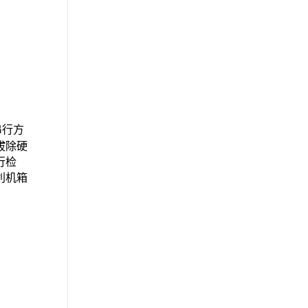
串行方
拔除硬
行检
利机箱