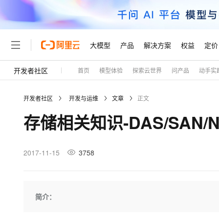
大模型
产品
解决方案
权益
定价
开发者社区
首页
模型体验
探索云世界
问产品
动手实
大模型
产品
解决方案
权益
定价
云市场
伙伴
服务
了解阿里云
精选产品
精选解决方案
普惠上云
产品定价
精选商城
成为销售伙伴
售前咨询
为什么选择阿里云
千问AI平台
开发者社区
开发与运维
文章
正文
了解云产品的定价详情
大模型服务平台百炼
千问办公，解锁你的工作
普惠上云 官方力荐
分销伙伴
在线服务
网站建设
什么是云计算
大
存储相关知识-DAS/SAN/N
大模型服务与应用平台
企业级Agent产品，直接
云服务器38元/年起，超
咨询伙伴
多端小程序
技术领先
云上成本管理
售后服务
轻量应用服务器
Agency Agents：拥
官方推荐返现计划
大模型
精选产品
精选解决方案
Salesforce 国际版订阅
稳定可靠
管理和优化成本
推荐新用户得奖励，单订单
销售伙伴合作计划
2017-11-15
3758
自助服务
友盟天域
安全合规
人工智能与机器学习
AI
文本生成
云数据库 RDS
HappyHorse 打造一
云工开物
无影生态合作计划
在线服务
观测云
分析师报告
高校专属算力普惠，学生认
计算
互联网应用开发
Qwen3.8-Max
HOT
Salesforce On Alibaba C
工单服务
Tuya 物联网平台阿里云
研究报告与白皮书
人工智能平台 PAI
快速拥有专属 OpenClaw
简介：
大模
Consulting Partner 合
大数据
容器
智能体时代全能旗舰模型
免费试用
短信专区
一站式AI开发、训练和推
蓝凌 OA
AI 大模型销售与服务生
现代化应用