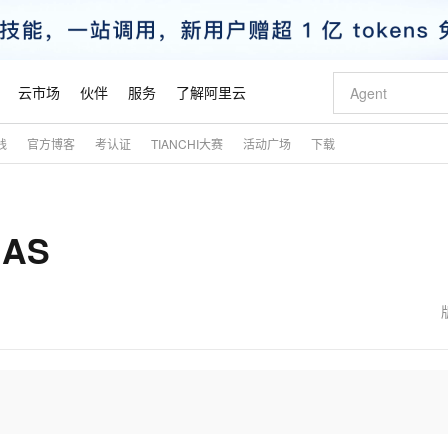
云市场
伙伴
服务
了解阿里云
践
官方博客
考认证
TIANCHI大赛
活动广场
下载
AI 特惠
数据与 API
成为产品伙伴
企业增值服务
最佳实践
价格计算器
AI 场景体
基础软件
产品伙伴合
阿里云认证
市场活动
配置报价
大模型
自助选配和估算价格
新方式
睿译宝，AI翻译排版一步到位
智启 AI 普惠权益
产品生态集成认证中心
企业支持计划
云上春晚
域名与网站
千问官方 MaaS 平台，为开发者和 Agent 而生，新用户赠送 1 亿 + tokens 额度
Qwen Aud
AI Coding
阿里云Maa
2026 阿里云
云服务器 E
为企业打
数据集
Windows
大模型认证
模型
NEW
NEW
AS
交付可用成果
值低价云产品抢先购
上传文档即自动完成翻译和格式还原
至高享 1亿+免费 tokens，加速 Al 应用落地
提供智能易用的域名与建站服务
智能编程，一键
安全可靠、
产品生态伙伴
专家技术服务
云上奥运之旅
弹性计算合作
阿里云中企出
手机三要素
宝塔 Linux
全部认证
价格优势
有专属领域专家
GLM-5.2：长任务时代开源旗舰模型
阿里云 OPC 创新助力计划
千问大模型
即刻拥有 DeepS
AI 电商营销
对象存储 O
大模型
产品生态伙伴工作台
企业增值服务台
云栖战略参考
云存储合作计
云栖大会
身份实名认证
CentOS
训练营
推动算力普惠，释放技术红利
最高返9万
多领域专家智能体,一键组建 AI 虚拟交付团队
快速构建应用程序和网站，即刻迈出上云第一步
至高百万元 Token 补贴，加速一人公司成长
多元化、高性能、安全可靠的大模型服务
真正可用的 1M 上下文,一次完成代码全链路开发
轻松解锁专属 Dee
从图文生成到
云上的中国
数据库合作计
活动全景
短信
Docker
图片和
站式影视创作平台
Hermes Agent，打造自进化智能体
Token Plan 模型订阅计划
数字证书管理服务（原SSL证书）
5 分钟轻松部署
AI 广告创作
无影云电脑
企业成长
NEW
信息公告
看见新力量
云网络合作计
OCR 文字识别
JAVA
证享300元代金券
可视化编排打通从文字构思到成片全链路闭环
全托管，含MySQL、PostgreSQL、SQL Server、MariaDB多引擎
自主进化，持久记忆，越用越聪明
Qwen3.8-Max 首发尝鲜，限时加量 10 倍，夜间低至2折
实现全站HTTPS，呈现可信的WEB访问
图文、视频一
随时随地安
魔搭 Mode
Kimi-K3
HappyHors
NEW
loud
服务实践
官网公告
金融模力时刻
Salesforce O
版
发票查验
全能环境
Claude Code + GStack 打造工程团队
千问办公，限时限量积分加倍
Qoder
低代码高效构
AI 建站
短信服务
型
NEW
作计划
Kimi 最新旗舰模型，长程编程与推理利器
让文字生成流
计划
创新中心
魔搭 ModelSc
健康状态
理服务
让AI从“聊天伙伴”进化为能干活的“数字员工”
安装技能 GStack，拥有专属 AI 工程团队
你的AI工作搭子，覆盖日常办公高频场景
面向真实软件的智能体编程平台
0 代码专业建
客户案例
天气预报查询
操作系统
态合作计划