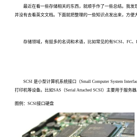
存储
天池大赛
Qwen3.7-Plus
云解析DNS
解决方案免费试用 新老
电子合同
最近在看一些存储相关的东西，就顺手作了一些总结。我发现
最高领取价值200元试用
能看、能想、能动手的多模
安全
网络与CDN
AI 算法大赛
并没有去看英文文档。下面就把整理的一些知识点发出来，方便
畅捷通
大数据开发治理平台 Data
AI 产品 免费试用
网络
安全
云开发大赛
Qwen3-VL-Plus
Tableau 订阅
1亿+ 大模型 tokens 和 
可观测
入门学习赛
中间件
AI空中课堂在线直播课
云防火墙
140+云产品 免费试用
存储领域，有挺多的名词和术语，比如常见的有SCSI、FC、D
上云与迁云
云原生的云上边界网络安全
产品新客免费试用，最长1
数据库
生态解决方案
大模型服务
企业出海
大模型ACA认证体验
大数据计算
助力企业全员 AI 认知与能
行业生态解决方案
千问AI平台-Token Plan
政企业务
媒体服务
开发者生态解决方案
SCSI 是小型计算机系统接口（Small Computer Syste
企业服务与云通信
打印机等设备。比如SAS（Serial Attached SCSI）主要用于服务
千问AI平台-模型体验
AI 开发和 AI 应用解决
在线体验全尺寸、多种模态
域名与网站
图例：SCSI接口硬盘
Happy 系列大模型
终端用户计算
Serverless
开发工具