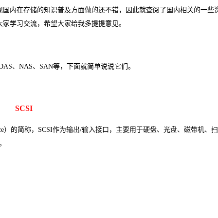
Deepseek-v4-pro
HappyHors
同享
万小智 AI 建站低至 15元/月
Qoder CN
AI 短剧/漫剧
云原生数据库 
快递物流查询
WordPress
成为服务伙
国内在存储的知识普及方面做的还不错，因此就查阅了国内相关的一些
高校合作
点，立即开启云上创新
覆盖公网/内网、递归/权威、移动APP等全场景解析服务
送.CN域名，送备案服务码
基于千问大模型等，支持代码智能生成、研发智能问答
AI助力短剧
态智能体模型
旗舰 MoE 大模型，百万上下文与顶尖推理能力
图生视频，流
大家学习交流，希望大家给我多提提意见。
Ubuntu
服务生态伙伴
云工开物
企业应用
Works
Night Plan 支持 Qwen 3.8-Max
云原生大数据计算服务 MaxCompute
AI 办公
容器服务 Kub
NEW
GLM-5.2
Wan2.7-T
Red Hat
30+ 款产品免费体验
Data Agent 驱动的一站式 Data+AI 开发治理平台
夜间 5 折，Qwen/Meoo/TokenPlan 客户专享
面向分析的企业级SaaS模式云数据仓库
AI智能应用
提供一站式管
科研合作
视觉 Coding、空间感知、多模态思考等全面升级
1M上下文，专为长程任务能力而生
ERP
堂（旗舰版）
SUSE
智能客服
AS、NAS、SAN等，下面就简单说说它们。
CRM
防护产品
2个月
自动承接线索
建站小程序
OA 办公系统
AI 应用构建
大模型原生
力提升
SCSI
财税管理
模板建站
Qoder
大模型服务平台百炼-应用模版
HOT
NEW
面向真实软件
个人版上线、团队版降价；千问3.8-Max首发发尝鲜
丰富多元化的应用模版和解决方案
400电话
定制建站
m Interface）的简称，SCSI作为输出/输入接口，主要用于硬盘、光盘、磁带机
万有无界
器。
大模型服务平台百炼-智能体
方案
广告营销
模板小程序
的模型效果
灵活可视化地构建企业级 Agent
定制小程序
秒悟
人工智能平台 PAI
APP 开发
云端极速 AI 
新一代 AI 视频生成模型，深度适配广告营销等场景
AI Native 的算法工程平台，一站式完成建模、训练、推理服务部署
建站系统