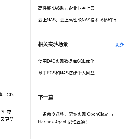
高性能NAS助力企业业务上云
息提取
与 AI 智能体进行实时音视频通话
云上NAS：云上高性能NAS技术揭秘和行业应用
从文本、图片、视频中提取结构化的属性信息
构建支持视频理解的 AI 音视频实时通话应用
t.diy 一步搞定创意建站
构建大模型应用的安全防护体系
通过自然语言交互简化开发流程,全栈开发支持
通过阿里云安全产品对 AI 应用进行安全防护
相关实验场景
更多
使用DAS实现数据库SQL优化
基于ECS和NAS搭建个人网盘
盘、CD-
下一篇
SI 物
一条命令迁移，帮你实现 OpenClaw 与
以及更简
Hermes Agent 记忆互通！