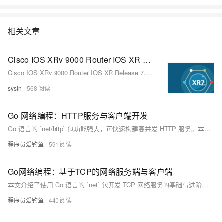
相关文章
Cisco IOS XRv 9000 Router IOS XR Release 7.11.2 MD - 思科 IOS XR 网络操作系统
Cisco IOS XRv 9000 Router IOS XR Release 7.11.2 MD - 思科 IOS XR 网络操作系统
sysin
568
Go 网络编程：HTTP服务与客户端开发
Go 语言的 `net/http` 包功能强大，可快速构建高并发 HTTP 服务。本文从创建简单 HTTP 服务入手，逐步讲解请求与响应对象、URL 参数处理、自定义路由、JSON 接口、静态文件服务、中间件编写及 HTTPS 配置等内容。通过示例代码展示如何使用 `http.HandleFunc`、`http.ServeMux`、`http.Client` 等工具实现常见功能，帮助开发者掌握构建高效 Web 应用的核心技能。
程序员爱钓鱼
591
Go网络编程：基于TCP的网络服务端与客户端
本文介绍了使用 Go 语言的 `net` 包开发 TCP 网络服务的基础与进阶内容。首先简述了 TCP 协议的基本概念和通信流程，接着详细讲解了服务端与客户端的开发步骤，并提供了简单回显服务的示例代码。同时，文章探讨了服务端并发处理连接的方法，以及粘包/拆包、异常检测、超时控制等进阶技巧。最后通过群聊服务端的实战案例巩固知识点，并总结了 TCP 在高可靠性场景中的优势及 Go 并发模型带来的便利性。
程序员爱钓鱼
440