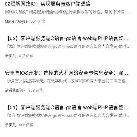
02理解网络IO：实现服务与客户端通信
网络IO指客户端与服务端通过网络进行数据收发的过程，常见于微信、QQ等应用。本文详解如何用C语言实现一个支持多客户端连接的TCP服务端，涉及socket编程、线程处理及通信流程，并分析“一消息一线程”模式的优缺点。
MadeInAbyss
651
【02】客户端服务端C语言-go语言-web端PHP语言整合内容发布-优雅草网络设备监控系统-2月12日优雅草简化Centos stream8安装zabbix7教程-本搭建教程非docker搭建教程-优雅草solution
【02】客户端服务端C语言-go语言-web端PHP语言整合内容发布-优雅草网络设备监控系统-2月12日优雅草简化Centos stream8安装zabbix7教程-本搭建教程非docker搭建教程-优雅草solution
卓伊凡
617
安卓与iOS开发：选择的艺术网络安全与信息安全：漏洞、加密与意识的交织
【8月更文挑战第20天】在数字时代，安卓和iOS两大平台如同两座巍峨的山峰，分别占据着移动互联网的半壁江山。它们各自拥有独特的魅力和优势，吸引着无数开发者投身其中。本文将探讨这两个平台的特点、优势以及它们在移动应用开发中的地位，帮助读者更好地理解这两个平台的差异，并为那些正在面临选择的开发者提供一些启示。
请看我回答~
308
【01】客户端服务端C语言-go语言-web端PHP语言整合内容发布-优雅草网络设备监控系统-硬件设备实时监控系统运营版发布-本产品基于企业级开源项目Zabbix深度二开-分步骤实现预计10篇合集-自营版
【01】客户端服务端C语言-go语言-web端PHP语言整合内容发布-优雅草网络设备监控系统-硬件设备实时监控系统运营版发布-本产品基于企业级开源项目Zabbix深度二开-分步骤实现预计10篇合集-自营版
卓伊凡
686