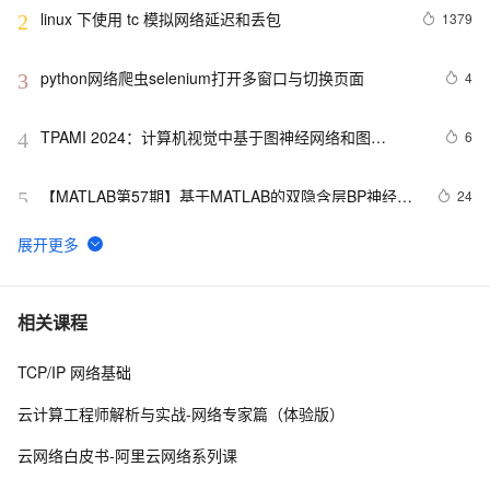
linux 下使用 tc 模拟网络延迟和丢包
1379
2
python网络爬虫selenium打开多窗口与切换页面
4
3
TPAMI 2024：计算机视觉中基于图神经网络和图
6
4
Transformers的方法和最新进展
【MATLAB第57期】基于MATLAB的双隐含层BP神经网
24
5
络回归预测模型（无工具箱版本及工具箱版本对比）
网络协议及应用之二：校验和
621
6
【学习记录】《DeepLearning.ai》第十课：卷积神经网
8
7
相关课程
络(Convolutional Neural Networks)
TCP/IP 网络基础
网络编程socket
7
8
云计算工程师解析与实战-网络专家篇（体验版）
27、深入理解计算机系统笔记，网络编程
4
9
云网络白皮书-阿里云网络系列课