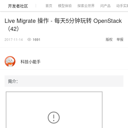
开发者社区
首页
模型体验
探索云世界
问产品
动手实
Live Migrate 操作 - 每天5分钟玩转 OpenStack
（42）
2017-11-14
1691
版权
举报
大模型
产品
解决方案
权益
定价
云市场
伙伴
服务
了解阿里云
产品动态
精
精选解决方案
普
产
精
成
售
为
AI
价
数
成
企
天
AI
配
基
产
阿
市
创
专
服
开
加
千问AI平台
大模型
阿里云 OPC
选
惠
品
选
为
前
什
特
格
据
为
业
池
场
置
础
品
里
场
新
业
务
发
入
创新助力计
千问办公，解锁你的工作
千问官方 MaaS 平台
睿译宝，AI翻译排
Qwen Audio：打造专属 AI 语音助手
为企业打
一句话生成原生可编辑精美 PPT 文稿
科技小能手
NEW
NEW
Qwen3.8-
产
上
定
商
销
咨
么
惠
计
与
产
增
大
景
报
软
伙
云
活
加
服
伙
者
我
划
企业级Agent产品，直接交付可用成果
Max 模型上
上传文档即自动完成翻译和格式还原
Qwen-Audio-3.0-Realtime 端到端实时语音角色扮演
输入一句话想法, 轻松生成专业的 PPT
品
云
价
城
售
询
选
算
API
品
值
赛
体
价
件
伴
认
动
速
务
伴
社
们
线
至高可申
智
伙
择
器
伙
服
验
器
合
证
合
区
Agency Agents：拥有专属领域专家
GLM-5.2：长任务时代开源旗舰模型
即刻拥有 DeepSeek-V4-Pro
一键部
HOT
大模型
启
简介：
精选产品
精选解决方案
大
普
在
域
云
2026
上
请百万元
数
伴
阿
伴
务
作
作
多领域专家智能体,一键组建 AI 虚拟交付团队
Open
真正可用的 1M 上下文,一次完成代码全链路开发
轻松解锁专属 DeepSeek-V4-Pro
一键购买专属联机服务器，轻松开启游戏
了解云产品的定价详情
AI
模
惠
线
名
服
阿里
云
据
AI
网
AI
Windows
域
Careers
Token 补
里
计
计
Search 向量
普
自助选配和估算价格
一站式生成采
人工智能与机器学习
AI
型
上
服
与
务
云峰
场
集
Coding
站
算
名
分
产
企
大
博
云
HappyHorse 打造一站式影视创作平台
Hermes Agent，打造自进化智能体
5 分钟轻松部署
划
划
漫剧工坊：一站式动画创作平台
贴，五大
检索版支持
HOT
惠
服
云
务
网
器
会
景
宝塔
社
建
法
文本
图
语
智能编程，一键
销
品
业
模
文
云
视频检索
可视化编排打通从文字构思到成片全链路闭环
自主进化，持久记忆，越用越聪明
从聊天伙伴进化为能主动干活的本地数字员工
快速生产连贯的高质量长漫剧
权
手
权益加速
计算
互联网应用开发
务
官
站
ECS
组
Linux
商
会
设
大
伙
生
支
型
生成
片
音
Pipeline 功
益
阿里
阿
Al
上
价
机
平
方
合
标
招
提供智能易用的域名
安全可靠、弹性
OPC 成
赛
问
AI
伴
态
持
认
能
售
快速拥有专属 OpenClaw
Claude Code + GStack 打造工程团队
和
低代码高效构建企业门户网站
识
10 分钟搭建微信、支付宝小程序
云
里
MaaS
三
CentOS
至高享 1亿+免费 tok
大数据
台
力
购
容器
成
多
什
格
聘
答
电
集
计
证
功
MaaS
云
服务
让AI从“聊天伙伴”进化为能干活的“数字员工”
要
安装技能 GStack，拥有专属 AI 工程团队
以可视化方式快速构建移动和 PC 门户网站
备
高效部署网站，快速应用到小程序
后
视
别
百
荐
端
么
云
千
对
覆盖90
咨
本
优
商
成
划
Docker
应用身份服
产品
中
伙伴
素
案
校
阿
现代化应用
炼
小
是
开
电
问
象
Qwen3.8-
Kimi-
云服务器38元/年起，超