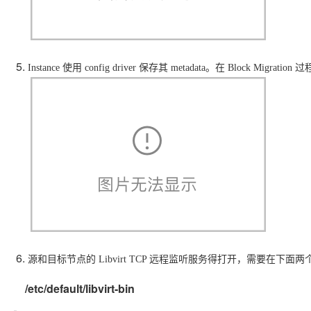
OA
企业级人与Ag
用
计
至
舰
炼-
服
锋
DataWorks
量
定
为
台
办
智能客服
划
15
1亿+ 大模型 tokens 和 
版）
应
个人版上线、团队版降价；千
务
先锋实践拓展 
制
Data Agent 驱动的一站式
服
公
秒
元/
用
金
小
市
系
悟
大
务
140+云
月
模
融
千
飞
云
程
场
生
统
模
产
版
伙
送.CN域名，送备案
模
问
天
防
序
Instance 使用 config driver 保存其 metadata。在 Block Migra
型
态
云端极速 AI 
品
力
AI
丰富多元化的应用模
发
伴
火
财
服
免
Night
解
时
平
APP
布
墙
税
务
费
Plan
刻
AI
台-
大
开发
时
决
云原生的云上边界网络安全
管
平
试
支
应
模
模
刻
方
理
服
台
客
用
建
持
用
型
型
所见，即是所
案
务
百
户
站
Qwen
产品新客免费试用，最长1
体
服
400
生
炼
案
大
系
3.8-
验
务
电
AI
态
-
例
模
统
大
Max
平
话
实
伙
全
型
模
台
行
NEW
在线体验全尺寸、多种模态
训
伴
妙
型
百
业
广
夜间 5 折，Qwen/Me
营
自
多模态内
ACA
炼-
生
告
Happy
从基础到进阶，
然
认
智
态
营
系
语
证
能
解
销
列
言
体
体
决
大
源和目标节点的 Libvirt TCP 远程监听服务得打开，需要在下
处
验
方
模
灵活可视化地构建企业级
理
案
助力企业全员 AI 认知与能
型
/etc/default/libvirt-bin
人
新一代 AI 视频生成模型
数
开