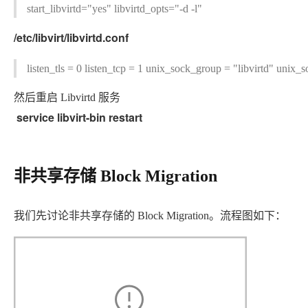
工
据
start_libvirtd="yes" libvirtd_opts="-d -l"
发
智
标
者
能
注
/etc/libvirt/libvirtd.conf
生
平
态
台
机
解
listen_tls = 0 listen_tcp = 1 unix_sock_group = "libvirtd" u
PAI
器
决
学
AI Native 的
方
然后重启 Libvirtd 服务
习
案
service libvirt-bin restart
AI
大模型解决方
开
案
发
非共享存储 Block Migration
和
快
10
多
与
AI
速
分
模
AI
应
部
钟
态
智
用
我们先讨论非共享存储的 Block Migration。流程图如下：
署
微
数
能
解
Dify，
调：
据
体
决
高
让
信
进
方
效
0.6B
息
行
案
搭
模
提
实
建
型
取
时