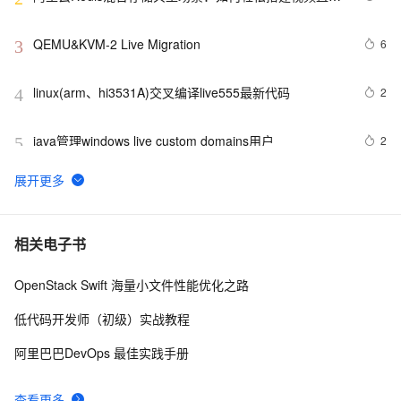
间系统
QEMU&KVM-2 Live Migration
6
3
linux(arm、hi3531A)交叉编译live555最新代码
2
4
java管理windows live custom domains用户
2
5
写博利器，微软的Live Writer体验
1
6
scvmm live migration issue
1
7
相关电子书
OpenStack Swift 海量小文件性能优化之路
在线教育视频直播最佳实践
2
8
低代码开发师（初级）实战教程
VIPER Lab’s VAST Live Distro – VoIP Security Testing 
4
9
阿里巴巴DevOps 最佳实践手册
LiveCD
[测试]学会使用Windows Live Writer写日志
3
10
查看更多