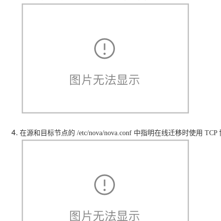
ModelScope
用
T2V
ASR
报
蓝
千
伴
Agentic
上
站
据
告
能
态
据
SSL
务
AI
查
凌
问
培
Database 发
奥
库
平
Salesforce
小
Qoder
库
证
迁移与运维管理
实
办
询
解
OA
研
办
训
布
运
合
文戏情感细腻
支持中英
台
On
CN
PolarDB
高
书
践
程
公
决
究
公，
与
之
作
PAI
Alibaba
专有云
基于千问大模型等，
100%兼容MyS
校
快
序
电
AI智能应用
方
报
限
认
旅
计
堡
Cloud
创
大
递
合
子
案
告
时
证
模
划
垒
Consulting
新
一站式AI开发、训练和推
云
容
物
智
合
云
免
型
作
大
AI
大模
与
限
机
Partner 合
中
原
器
流
能
同
查
栖
费
云
白
量
模
模
应
型原
作计划
心
云
生
服
查
客
询
战
试
网
防
皮
积
板
云
解
型
用
生应
大
务
畅
询
服
合
略
用
络
火
书
AI
分
建
工
析
数
Kubernetes
服
构
用
捷
作
参
自动承接线索
新
合
墙
大
加
站
开
DNS
据
版
通
务
建
伙
考
老
作
模
倍
物
企
计
ACK
覆盖公网/内网、递归/权威
主
Qoder
千
伴
同
定
计
型
NEW
Tableau
算
业
提供一站式管理容
云
AI
机
问
HOT
享
制
划
科
在源和目标节点的 /etc/nova/nova.conf 中指明在线迁移时使用 TC
销
你的AI工作搭子，
订阅
大
服
登
应
上
安
办
活
建
研
售
最高领取价值200元试用
千
大
数
务
录
的
Salesforce
全
公
用
面向真实软件
站
合
与
万
动
AI空
问
模
据
MaxCompute
合
中
On
NEW
作
AI
服
小
中课
AI
型
开
面向分析的企业级Sa
作
国
模
Alibaba
万
产
务
智
堂在
平
服
AI
发
AI
伙
板
Cloud ISV
有
一站式A
品
生
AI
线直
台-
务
ERP
生
治
看
应
伴
小
合作计划
无
免
态
建
播课
Token
平
产
理
见
管
程
用
界
伶
费
合
站
CRM
堂
Plan
台
力
平
新
理
序
鹊
试
作
及
低
（旗
百
NEW
先
台
成
力
后