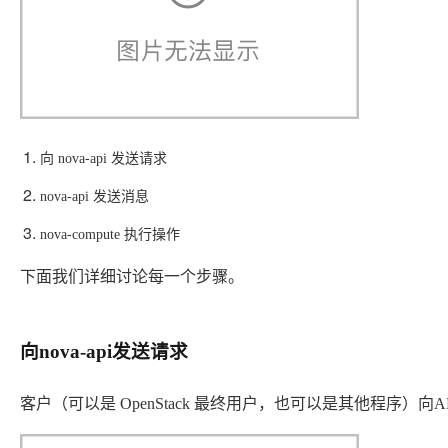
AI
媲
音
从文本、图片
应
美
视
用
235B
频
超
模
通
强
依托云原生高可用架构,实现
型
话
辅
10
助，
用1%尺寸在特定领
构建支持
分
Bolt.diy
钟
即
一
构
向 nova-api 发送请求
在
刻
步
建
聊
拥
搞
大
nova-api 发送消息
天
有
定
模
系
DeepSeek-
创
型
nova-compute 执行操作
统
R1
意
应
中
满
建
用
下面我们详细讨论每一个步骤。
增
血
站
的
加
版
安
通过自然语言
一
全
多种方案随心选，轻松解
个
防
向nova-api发送请求
AI
护
助
体
手
系
客户（可以是 OpenStack 最终用户，也可以是其他程序）向API（nov
在企业官网、通讯软件中为客
通过阿里