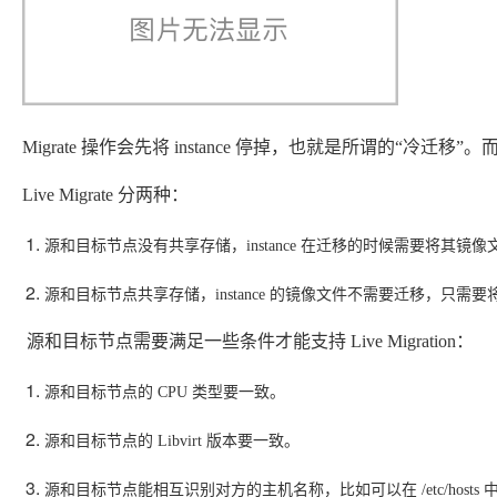
存储
服
频
与
询
全
营
认
管
势
务 (IDaaS)
伙伴
企
赋能
园
里
程
云
发
子
大
大
存
云
Max
K3
伙
专
部
务
生
销
合
证
JAVA
理
身
公
OpenClaw
计划
出
合作
招
模
云
安全
序
计
大
书
官
模
储
聚
网络与CDN
大模型服务与应用平台
伴
家
HOT
NEW
认
中
从图文生成到
成
成
份
司
型
管理能力上
（繁
海
聘
OPC
算
赛
方
型
OSS
AI
技
全
证
推动算力普惠，释放
心
自
伙
实
注
线
花）
大
Salesforce
镜
创
网络
轻
推
严
安全
术
大
稳定、安全、高
能
AI
助
智能体时代全能旗舰模型
Kimi 最新旗舰模
管理和优化成本
伴
名
册
会
国际版订
技
入
像
销
新
模
训
量
荐
选
产
服
多元化、高性能、安
环
广
服
弹
信
认
型
阅
术
MaxCompute
门
站
助
可观测
练
应
返
售
权
HappyHorse-
Qwen3-
品
务
无
中间件
境
告
上
务
性
云
用
证
Migrate 操作会先将 instance 停掉，也就是所谓的“冷迁移”。而 
领
MaxFrame 提
学
力
营
用
现
益
1.1-
TTS-
数
生
影
伙
创
云
计
栖
分
友
先
供自动弹性内
习
计
Qwen3.7-
Deepseek-
上云与迁云
企
操
服
计
T2V
Flash
字
态
云
精选AI
数据库
在
作
短
迁
伴
我
算
大
合
盟
存功能
赛
划
Live Migrate 分两种： 
Plus
v4-
业
作
务
划
证
伙
电
线
信
移
图文、视频一
合
会
作
天
稳
合
信
要
pro
企业出海
增
至高百万元 Token
系
器
书
伴
脑
AI
推荐新用户得奖励，单订单
服
大数据计算
让文字生成流
离线语音
作
计
域
定
作
Milvus 弹性
息
反
值
统
管
用
快速构建应用程序和网站，
OCR
代
源和目标节点没有共享存储，instance 在迁移的时候需要将其镜像文件
务
随时随地安全接
能看、能想、能动手的多模
活
AI
最
计
划
可
伸缩功能新
Token
产
服
政企业务
计
公
馈
云
理
量
文字
维
旗舰 MoE 大模型
媒体服务
动
观
建
划
靠
佳
WordPress
增节点支持
Plan
品
务
工
云
工
服
加
识别
服
划
短
告
全
测
源和目标节点共享存储，instance 的镜像文件不需要迁移，只需要将 
站
范围
实
HappyHorse-
Cosyvoi
模
生
台
单
数
开
务
速
务
信
更
我
企业服务与云通信
云
景
云
安
0 代码专业建
Ubuntu
Qwen3-
1.1-
V3-
型
态
发
服
践
据
物
（原
计
服
要
存
全
无
多
 源和目标节点需要满足一些条件才能支持 Live Migration： 
官
VL-
GLM-
I2V
Flash
订
伙
AI 原生数据
票
务
库
SSL
划
Tuya
务
高校专属算力普惠，学生认
建
储
域名与网站
合
Red
影
网
AI
企
支
Plus
5.2
安
阅
伴
库服务发布
查
魔
RDS
证
物联
云
新老同享
议
合
规
国内短信简单易
Hat
生
公
短
源和目标节点的 CPU 类型要一致。 
短
业
持
计
工
Agent 数据
验
全
书）
网平
搭
全托管，含MySQL、Postgr
上
图生视频，流
高表现力
作
终端用户计算
态
告
剧/
信
划
作
网关
成
我
免
视觉 Coding、空间感
1M上下文，专为长
台阿
分
SUSE
实现全站HTTPS，
春
云
计
合
ModelSco
漫
天
专
台
源和目标节点的 Libvirt 版本要一致。
NEW
合
要
里云
析
人
长
晚
健
费
原
划
Serverless
作
剧
气
区
作
云原生数据
Qwen3.8-Max 
投
版
师
工
Qoder
康
生
计
试
VPN
魔搭
AI助力短剧
Wan2.7-
Fun-
预
建
伙
库 PolarDB
云
诉
数
报
源和目标节点能相互识别对方的主机名称，比如可以在 /etc/hosts
智
状
数
开发工具
面向真实软件的智能
划
服