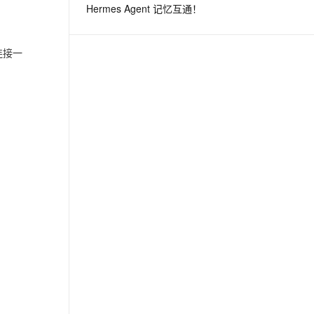
Hermes Agent 记忆互通！
息提取
与 AI 智能体进行实时音视频通话
连接一
从文本、图片、视频中提取结构化的属性信息
构建支持视频理解的 AI 音视频实时通话应用
t.diy 一步搞定创意建站
构建大模型应用的安全防护体系
通过自然语言交互简化开发流程,全栈开发支持
通过阿里云安全产品对 AI 应用进行安全防护