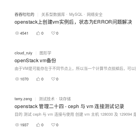
吞吞吐吐的
|
关系型数据库
MySQL
网络安全
openstack上创建vm实例后，状态为ERROR问题解决
4541
0
0
cloud_ruiy
|
图形学
openStack vm备份
1070
0
0
terry.zeng
|
测试技术
块存储
openstack 管理二十四 - ceph 与 vm 连接测试记录
1937
0
0