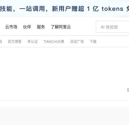
云市场
伙伴
服务
了解阿里云
践
官方博客
考认证
TIANCHI大赛
活动广场
下载
AI 特惠
数据与 API
成为产品伙伴
企业增值服务
最佳实践
价格计算器
AI 场景体
基础软件
产品伙伴合
阿里云认证
市场活动
配置报价
大模型
自助选配和估算价格
新方式
睿译宝，AI翻译排版一步到位
智启 AI 普惠权益
产品生态集成认证中心
企业支持计划
云上春晚
域名与网站
千问官方 MaaS 平台，为开发者和 Agent 而生，新用户赠送 1 亿 + tokens 额度
Qwen Aud
AI Coding
阿里云Maa
2026 阿里云
云服务器 E
为企业打
数据集
Windows
大模型认证
模型
NEW
NEW
交付可用成果
值低价云产品抢先购
上传文档即自动完成翻译和格式还原
至高享 1亿+免费 tokens，加速 Al 应用落地
提供智能易用的域名与建站服务
智能编程，一键
安全可靠、
产品生态伙伴
专家技术服务
云上奥运之旅
弹性计算合作
阿里云中企出
手机三要素
宝塔 Linux
全部认证
价格优势
有专属领域专家
GLM-5.2：长任务时代开源旗舰模型
阿里云 OPC 创新助力计划
千问大模型
即刻拥有 DeepS
AI 电商营销
对象存储 O
大模型
产品生态伙伴工作台
企业增值服务台
云栖战略参考
云存储合作计
云栖大会
身份实名认证
CentOS
训练营
推动算力普惠，释放技术红利
最高返9万
多领域专家智能体,一键组建 AI 虚拟交付团队
快速构建应用程序和网站，即刻迈出上云第一步
至高百万元 Token 补贴，加速一人公司成长
多元化、高性能、安全可靠的大模型服务
真正可用的 1M 上下文,一次完成代码全链路开发
轻松解锁专属 Dee
从图文生成到
云上的中国
数据库合作计
活动全景
短信
Docker
图片和
站式影视创作平台
Hermes Agent，打造自进化智能体
Token Plan 模型订阅计划
数字证书管理服务（原SSL证书）
5 分钟轻松部署
AI 广告创作
无影云电脑
企业成长
NEW
信息公告
看见新力量
云网络合作计
OCR 文字识别
JAVA
证享300元代金券
可视化编排打通从文字构思到成片全链路闭环
全托管，含MySQL、PostgreSQL、SQL Server、MariaDB多引擎
自主进化，持久记忆，越用越聪明
Qwen3.8-Max 首发尝鲜，限时加量 10 倍，夜间低至2折
实现全站HTTPS，呈现可信的WEB访问
图文、视频一
随时随地安
魔搭 Mode
Kimi-K3
HappyHors
NEW
loud
服务实践
官网公告
金融模力时刻
Salesforce O
版
发票查验
全能环境
Claude Code + GStack 打造工程团队
千问办公，限时限量积分加倍
Qoder
低代码高效构
AI 建站
短信服务
型
NEW
作计划
Kimi 最新旗舰模型，长程编程与推理利器
让文字生成流
计划
创新中心
魔搭 ModelSc
健康状态
理服务
让AI从“聊天伙伴”进化为能干活的“数字员工”
安装技能 GStack，拥有专属 AI 工程团队
你的AI工作搭子，覆盖日常办公高频场景
面向真实软件的智能体编程平台
0 代码专业建
客户案例
天气预报查询
操作系统
态合作计划