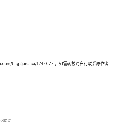
，如需转载请自行联系原作者
om/ting2junshui/1744077
网络协议