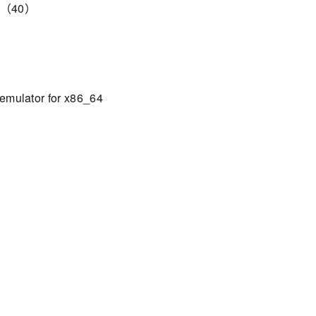
ck（40）
mulator for x86_64