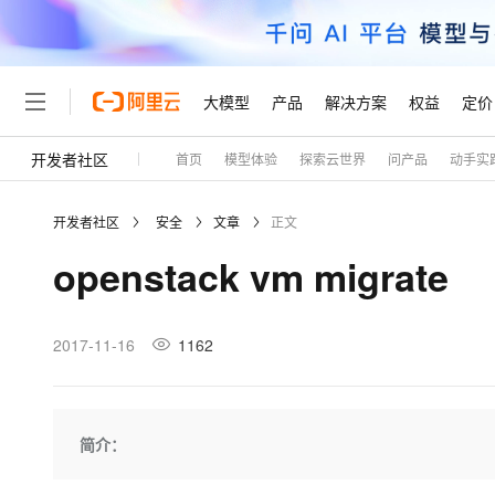
大模型
产品
解决方案
权益
定价
开发者社区
首页
模型体验
探索云世界
问产品
动手实
大模型
产品
解决方案
权益
定价
云市场
伙伴
服务
了解阿里云
精选产品
精选解决方案
普惠上云
产品定价
精选商城
成为销售伙伴
售前咨询
为什么选择阿里云
千问AI平台
开发者社区
安全
文章
正文
了解云产品的定价详情
大模型服务平台百炼
千问办公，解锁你的工作
普惠上云 官方力荐
分销伙伴
在线服务
网站建设
什么是云计算
大
openstack vm migrate
大模型服务与应用平台
企业级Agent产品，直接
云服务器38元/年起，超
咨询伙伴
多端小程序
技术领先
云上成本管理
售后服务
轻量应用服务器
Agency Agents：拥
官方推荐返现计划
大模型
精选产品
精选解决方案
Salesforce 国际版订阅
稳定可靠
管理和优化成本
推荐新用户得奖励，单订单
销售伙伴合作计划
2017-11-16
1162
自助服务
友盟天域
安全合规
人工智能与机器学习
AI
文本生成
云数据库 RDS
HappyHorse 打造一
云工开物
无影生态合作计划
在线服务
观测云
分析师报告
高校专属算力普惠，学生认
计算
互联网应用开发
Qwen3.8-Max
HOT
Salesforce On Alibaba C
工单服务
Tuya 物联网平台阿里云
研究报告与白皮书
人工智能平台 PAI
快速拥有专属 OpenClaw
简介：
大模
Consulting Partner 合
大数据
容器
智能体时代全能旗舰模型
免费试用
短信专区
一站式AI开发、训练和推
蓝凌 OA
AI 大模型销售与服务生
现代化应用