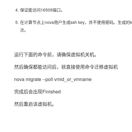
大模型解决方案
保证能访问16509端口。
迁移与运维管理
快速部署 Dify，高效搭建 
在计算节点上nova用户生成ssh key，并不使用密码。生成的
专有云
次。
10 分钟在聊天系统中增加
运行下面的命令前，请确保虚拟机关机。
然后确保都能访问后，就直接使用命令迁移虚拟机
nova migrate --poll vmid_or_vmname
完成后会出现Finished
然后重启该虚拟机。