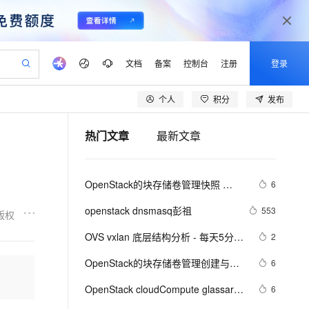
文档
备案
控制台
注册
登录
个人
积分
发布
验
作计划
器
AI 活动
专业服务
服务伙伴合作计划
开发者社区
加入我们
产品动态
服务平台百炼
阿里云 OPC 创新助力计划
热门文章
最新文章
一站式生成采购清单，支持单品或批量购买
io：打造专属 AI 语音助手
S产品伙伴计划（繁花）
峰会
CS
造的大模型服务与应用开发平台
一句话生成原生可编辑精美 PPT 文稿
AI 生产力先锋
Al MaaS 服务伙伴赋能合作
域名
博文
Careers
至高可申请百万元
Qwen3.8-Max 模型上线
开启高性价比 AI 编程新体验
弹性可伸缩的云计算服务
Qwen-Audio-3.0-Realtime 端到端实时语音角色扮演
输入一句话想法, 轻松生成专业的 PPT
先锋实践拓展 AI 生产力的边界
Token 补贴，五大权
计划
海大会
伙伴信用分合作计划
商标
问答
社会招聘
OpenStack的块存储卷管理快照 
6
益加速 OPC 成功
eek-V4-Pro
SS
一键部署幻兽帕鲁游戏服务器
飞天发布时刻
HOT
Open Search 向量检索版支
划
备案
电子书
校园招聘
(Snapshot) 
pSeek-V4-Pro
视频创作，一键激活电商全链路生产力
稳定、安全、高性价比、高性能的云存储服务
一键购买专属联机服务器，轻松开启游戏
所见，即是所愿
持视频检索 Pipeline 功能
更多支持
openstack dnsmasq彭祖
553
版权
划
公司注册
镜像站
视频生成
语音识别与合成
专属 QwenPaw
漫剧工坊：一站式动画创作平台
AI 实训营
HOT
应用身份服务 (IDaaS)
OVS vxlan 底层结构分析 - 每天5分钟
2
合作伙伴培训与认证
划
上云迁移
站生成，高效打造优质广告素材
全接入的云上超级电脑
从聊天伙伴进化为能主动干活的本地数字员工
快速生产连贯的高质量长漫剧
从基础到进阶，Agent 创客手把手教你
OpenClaw 管理能力上线
玩转 OpenStack（148）
lScope
我要反馈
e-1.1-T2V
Qwen3-TTS-Flash
OpenStack的块存储卷管理创建与配
6
查询合作伙伴
n Alibaba Cloud ISV 合作
代维服务
建企业门户网站
10 分钟搭建微信、支付宝小程序
MaxCompute MaxFrame 提
置 
畅细腻的高质量视频
离线语音合成大模型，多语言方言自适应，低延迟高稳定
创新加速
OpenStack cloudCompute glassary
ope
登录合作伙伴管理后台
6
我要建议
站，无忧落地极速上线
以可视化方式快速构建移动和 PC 门户网站
国内短信简单易用，安全可靠，秒级触达，全球覆盖200+国家和地区。
高效部署网站，快速应用到小程序
供自动弹性内存功能
术语project,tenant,user