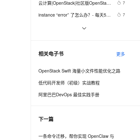
安全
云计算|OpenStack|社区版OpenStack
我要投诉
e-1.1-I2V
Cosyvoice-V3-Flash
7
PolarDB
上云场景组合购
Milvus 弹性伸缩功能新增节
伴
安装部署文档（十三--- 自制镜像---
漫剧创作，剧本、分镜、视频高效生成
100%兼容MySQL、PostgreSQL，兼容Oracle，支持集中和分布式
覆盖90%+业务场景，专享组合折扣价
点支持范围
畅自然，细节丰富
高表现力语音合成大模型，语音克隆听感自然
VPN
instance “error” 了怎么办？- 每天5分
7
Linux和Windows镜像）
钟玩转 OpenStack（159）
ernetes 版 ACK
云聚AI 严选权益
AI 原生数据库服务发布
SSL 证书
云计算|OpenStack|社区版
11
2V
Fun-ASR
，一键激活高效办公新体验
理容器应用的 K8s 服务
精选AI产品，从模型到应用全链提效
Agent 数据网关
OpenStack---基本概念科普（kvm的
文戏情感细腻自然，动作戏激烈拳拳到肉，实现更强表演能力
支持中英文自由切换，具备更强的噪声鲁棒性
堡垒机
OpenStack ceilometer部署安装监控,
5
驱动类别和安装）
AI 用量加速计划
云原生数据库 PolarDB
计费数据抓取测试Ok
防火墙
、识别商机，让客服更高效、服务更出色。
创建 OVS Local Network - 每天5分钟
新老同享，达量后返
Agentic Database 发布
7
相关电子书
更多
玩转 OpenStack（129）
主机安全
应用
OpenStack Swift 海量小文件性能优化之路
千问办公
NEW
AI 应用及服务市场
的智能体编程平台
一站式AI生产力平台
低代码开发师（初级）实战教程
AI 应用
伶鹊
阿里巴巴DevOps 最佳实践手册
企业级人与Agent协作平台，接入和调度多个数字员工
智能客服平台，对话机器人、对话分析、智能外呼
大模型
大模型服务平台百炼 - 全妙
自然语言处理
下一篇
应用创作平台
多模态内容创作工具，已接入 DeepSeek
数据标注
机器学习
一条命令迁移，帮你实现 OpenClaw 与