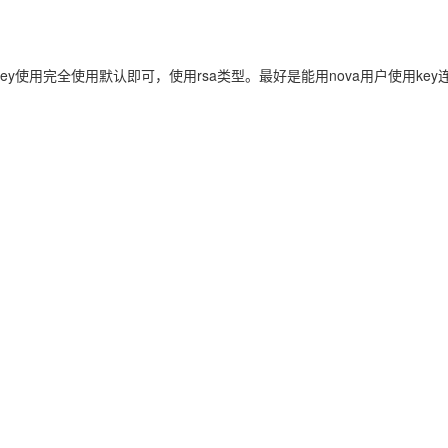
AI 应用
10分钟微调：让0.6B模型媲美235B模
多模态数据信
型
key使用完全使用默认即可，使用rsa类型。最好是能用nova用户使用key
依托云原生高可用架构,实现Dify私有化部署
用1%尺寸在特定领域达到大模型90%以上效果
一个 AI 助手
超强辅助，Bol
即刻拥有 DeepSeek-R1 满血版
在企业官网、通讯软件中为客户提供 AI 客服
多种方案随心选，轻松解锁专属 DeepSeek