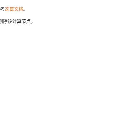
考
这篇文档
。
e命令删除该计算节点。