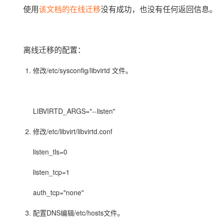
存储
天池大赛
Qwen3.7-Plus
云解析DNS
解决方案免费试用 新老
使用
该文档的在线迁移
没有成功，也没有任何返回信息。
电子合同
最高领取价值200元试用
能看、能想、能动手的多模
安全
网络与CDN
AI 算法大赛
畅捷通
大数据开发治理平台 Data
AI 产品 免费试用
网络
安全
云开发大赛
Qwen3-VL-Plus
Tableau 订阅
1亿+ 大模型 tokens 和 
离线迁移的配置：
可观测
入门学习赛
中间件
AI空中课堂在线直播课
云防火墙
140+云产品 免费试用
修改/etc/sysconfig/libvirtd 文件。
上云与迁云
云原生的云上边界网络安全
产品新客免费试用，最长1
数据库
生态解决方案
大模型服务
企业出海
大模型ACA认证体验
大数据计算
助力企业全员 AI 认知与能
行业生态解决方案
LIBVIRTD_ARGS="--listen"
千问AI平台-Token Plan
政企业务
媒体服务
开发者生态解决方案
修改/etc/libvirt/libvirtd.conf
企业服务与云通信
千问AI平台-模型体验
AI 开发和 AI 应用解决
listen_tls=0
在线体验全尺寸、多种模态
域名与网站
listen_tcp=1
Happy 系列大模型
终端用户计算
auth_tcp="none"
Serverless
配置DNS编辑/etc/hosts文件。
开发工具