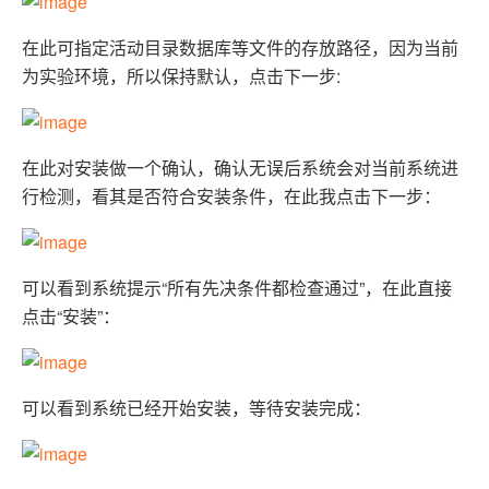
AI
媲
音
从文本、图片
应
美
视
在此可指定活动目录数据库等文件的存放路径，因为当前
用
235B
频
超
模
通
强
依托云原生高可用架构,实现
为实验环境，所以保持默认，点击下一步:
型
话
辅
10
助，
用1%尺寸在特定领
构建支持
分
Bolt.diy
钟
即
一
构
在此对安装做一个确认，确认无误后系统会对当前系统进
在
刻
步
建
行检测，看其是否符合安装条件，在此我点击下一步：
聊
拥
搞
大
天
有
定
模
系
DeepSeek-
创
型
统
R1
意
应
可以看到系统提示“所有先决条件都检查通过”，在此直接
中
满
建
用
增
血
站
的
点击“安装”：
加
版
安
通过自然语言
一
全
多种方案随心选，轻松解
个
防
AI
护
可以看到系统已经开始安装，等待安装完成：
助
体
手
系
在企业官网、通讯软件中为客
通过阿里