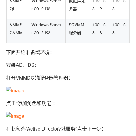
VMMS
Windows Serve
数据库服
192.16
192.16
ModelScope
用
T2V
ASR
报
蓝
千
伴
Agentic
上
站
据
告
能
态
据
SSL
务
AI
查
QL
r 2012 R2
务器
8.1.2
8.1.1
凌
问
培
Database 发
奥
库
平
Salesforce
小
Qoder
库
证
迁移与运维管理
实
办
询
解
OA
研
办
训
布
运
合
文戏情感细腻
支持中英
台
On
CN
PolarDB
高
书
践
程
公
决
究
公，
与
之
作
PAI
Alibaba
VMMS
专有云
Windows Serve
SCVMM
192.16
基于千问大模型等，
100%兼容MyS
192.16
校
快
序
电
AI智能应用
方
报
限
认
旅
计
堡
Cloud
创
大
递
合
CVMM
r 2012 R2
服务器
8.1.3
子
8.1.1
案
告
时
证
模
划
垒
Consulting
新
一站式AI开发、训练和推
云
容
物
智
合
云
免
型
作
大
AI
大模
与
限
机
Partner 合
中
原
器
流
能
同
查
栖
费
云
白
量
模
模
应
型原
作计划
心
云
生
服
查
客
询
战
下面开始准备域环境：
试
网
防
皮
积
板
云
解
型
用
生应
大
务
畅
询
服
合
略
用
络
火
书
AI
分
建
工
析
数
Kubernetes
服
构
用
捷
作
参
自动承接线索
新
合
墙
安装AD、DS:
大
加
站
开
DNS
据
版
通
务
建
伙
考
老
作
模
倍
物
企
计
ACK
覆盖公网/内网、递归/权威
主
Qoder
千
伴
同
定
计
型
打开VMMDC的服务器管理器：
NEW
Tableau
算
业
提供一站式管理容
云
AI
机
问
HOT
享
制
划
科
销
你的AI工作搭子，
订阅
大
服
登
应
上
安
办
活
建
研
售
最高领取价值200元试用
千
大
数
务
录
的
Salesforce
全
公
用
面向真实软件
站
合
与
万
动
AI空
问
模
据
MaxCompute
合
中
On
NEW
作
AI
服
小
中课
AI
型
点击“添加角色和功能”：
开
面向分析的企业级Sa
作
国
模
Alibaba
万
产
务
智
堂在
平
服
AI
发
AI
伙
板
Cloud ISV
有
一站式A
品
生
AI
线直
台-
务
ERP
生
治
看
应
伴
小
合作计划
无
免
态
建
播课
Token
平
产
理
见
管
程
用
界
伶
费
合
站
CRM
堂
Plan
台
力
平
新
在此勾选“Active Directory域服务”点击下一步：
理
序
鹊
试
作
及
低
（旗
百
NEW
先
台
成
力
后