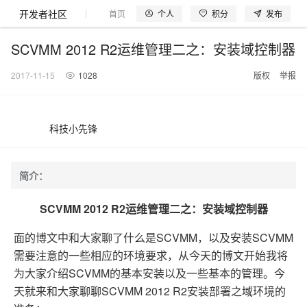
开发者社区
个人
积分
发布
首页
模型体验
探索云世界
问产品
动手实
SCVMM 2012 R2运维管理二之：安装域控制器
2017-11-15
1028
版权
举报
大模型
产品
解决方案
权益
定价
云市场
伙伴
服务
了解阿里云
产品动态
精
精选解决方案
普
产
精
成
售
为
AI
价
数
成
企
天
AI
配
基
产
阿
市
创
专
服
开
加
科技小先锋
千问AI平台
大模型
阿里云 OPC
选
惠
品
选
为
前
什
特
格
据
为
业
池
场
置
础
品
里
场
新
业
务
发
入
创新助力计
千问办公，解锁你的工作
千问官方 MaaS 平台
睿译宝，AI翻译排
Qwen Audio：打造专属 AI 语音助手
为企业打
一句话生成原生可编辑精美 PPT 文稿
NEW
NEW
Qwen3.8-
产
上
定
商
销
咨
么
惠
计
与
产
增
大
景
报
软
伙
云
活
加
服
伙
者
我
划
企业级Agent产品，直接交付可用成果
Max 模型上
上传文档即自动完成翻译和格式还原
Qwen-Audio-3.0-Realtime 端到端实时语音角色扮演
输入一句话想法, 轻松生成专业的 PPT
品
云
价
城
售
询
选
算
API
品
值
赛
体
价
件
伴
认
动
速
务
伴
社
们
简介：
线
至高可申
智
伙
择
器
伙
服
验
器
合
证
合
区
Agency Agents：拥有专属领域专家
GLM-5.2：长任务时代开源旗舰模型
即刻拥有 DeepSeek-V4-Pro
一键部
HOT
大模型
启
精选产品
精选解决方案
大
普
在
域
云
2026
上
请百万元
数
伴
阿
伴
务
作
作
多领域专家智能体,一键组建 AI 虚拟交付团队
Open
真正可用的 1M 上下文,一次完成代码全链路开发
轻松解锁专属 DeepSeek-V4-Pro
一键购买专属联机服务器，轻松开启游戏
了解云产品的定价详情
AI
SCVMM 2012 R2
运维管理二之：安装域控制器
模
惠
线
名
服
阿里
云
据
AI
网
AI
Windows
域
Careers
Token 补
里
计
计
Search 向量
普
自助选配和估算价格
一站式生成采
人工智能与机器学习
AI
型
上
服
与
务
云峰
场
集
Coding
站
算
名
分
产
企
大
博
云
HappyHorse 打造一站式影视创作平台
Hermes Agent，打造自进化智能体
5 分钟轻松部署
划
划
漫剧工坊：一站式动画创作平台
贴，五大
检索版支持
HOT
惠
面的博文中和大家聊了什么是SCVMM，以及安装SCVMM
服
云
务
网
器
会
景
宝塔
社
建
法
文本
图
语
智能编程，一键
销
品
业
模
文
云
视频检索
可视化编排打通从文字构思到成片全链路闭环
自主进化，持久记忆，越用越聪明
从聊天伙伴进化为能主动干活的本地数字员工
快速生产连贯的高质量长漫剧
权
手
权益加速
计算
互联网应用开发
务
官
站
ECS
组
Linux
商
会
需要注意的一些相应的环境要求，从今天的博文开始我将
设
大
伙
生
支
型
生成
片
音
Pipeline 功
益
阿里
阿
Al
上
价
机
平
方
合
标
招
提供智能易用的域名
安全可靠、弹性
OPC 成
赛
问
AI
伴
态
持
认
为大家介绍SCVMM的基本安装以及一些基本的管理。今
能
售
快速拥有专属 OpenClaw
Claude Code + GStack 打造工程团队
和
低代码高效构建企业门户网站
识
10 分钟搭建微信、支付宝小程序
云
里
MaaS
三
CentOS
至高享 1亿+免费 tok
大数据
台
力
购
容器
成
多
什
格
聘
答
电
集
计
证
功
MaaS
云
服务
天就来和大家聊聊SCVMM 2012 R2安装部署之域环境的
让AI从“聊天伙伴”进化为能干活的“数字员工”
要
安装技能 GStack，拥有专属 AI 工程团队
以可视化方式快速构建移动和 PC 门户网站
备
高效部署网站，快速应用到小程序
后
视
别
百
荐
端
么
云
千
对
覆盖90
咨
本
优
商
成
划
Docker
应用身份服
产品
中
伙伴
素
案
校
阿
现代化应用
炼
小
是
开
电
问
象
Qwen3.8-
Kimi-
云服务器38元/年起，超