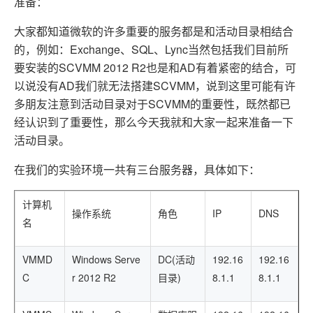
存储
服
频
与
准备：
询
全
营
认
管
势
务 (IDaaS)
伙伴
企
赋能
园
里
程
云
发
子
大
大
存
云
Max
K3
伙
专
部
务
生
销
合
证
JAVA
理
身
公
OpenClaw
计划
出
合作
招
模
云
安全
序
计
大
书
官
模
储
聚
网络与CDN
大模型服务与应用平台
伴
家
HOT
NEW
大家都知道微软的许多重要的服务都是和活动目录相结合
认
中
从图文生成到
成
成
份
司
型
管理能力上
（繁
海
聘
OPC
算
赛
方
型
OSS
AI
技
全
证
推动算力普惠，释放
心
自
的，例如：Exchange、SQL、Lync当然包括我们目前所
伙
实
注
线
花）
大
Salesforce
镜
创
网络
轻
推
严
安全
术
大
稳定、安全、高
能
AI
助
智能体时代全能旗舰模型
Kimi 最新旗舰模
管理和优化成本
伴
名
册
会
要安装的SCVMM 2012 R2也是和AD有着紧密的结合，可
国际版订
技
入
像
销
新
模
训
量
荐
选
产
服
多元化、高性能、安
环
广
服
弹
信
认
型
阅
术
MaxCompute
门
站
助
可观测
练
应
返
售
权
HappyHorse-
Qwen3-
以说没有AD我们就无法搭建SCVMM，说到这里可能有许
品
务
无
中间件
境
告
上
务
性
云
用
证
领
MaxFrame 提
学
力
营
用
现
益
1.1-
TTS-
数
生
影
伙
创
多朋友注意到活动目录对于SCVMM的重要性，既然都已
云
计
栖
分
友
先
供自动弹性内
习
计
Qwen3.7-
Deepseek-
上云与迁云
企
操
服
计
T2V
Flash
字
态
云
精选AI
数据库
在
作
短
迁
伴
我
算
大
合
盟
经认识到了重要性，那么今天我就和大家一起来准备一下
存功能
赛
划
Plus
v4-
业
作
务
划
证
伙
电
线
信
移
图文、视频一
合
会
作
天
稳
合
信
要
pro
企业出海
增
活动目录。
至高百万元 Token
系
器
书
伴
脑
AI
推荐新用户得奖励，单订单
服
大数据计算
让文字生成流
离线语音
作
计
域
定
作
Milvus 弹性
息
反
值
统
管
用
快速构建应用程序和网站，
OCR
代
务
随时随地安全接
能看、能想、能动手的多模
活
AI
最
计
划
可
伸缩功能新
Token
产
服
政企业务
计
在我们的实验环境一共有三台服务器，具体如下：
公
馈
云
理
量
文字
维
旗舰 MoE 大模型
媒体服务
动
观
建
划
靠
佳
WordPress
增节点支持
Plan
品
务
工
云
工
服
加
识别
服
划
短
告
全
测
站
范围
实
HappyHorse-
Cosyvoi
模
生
台
单
数
开
务
速
务
信
更
我
企业服务与云通信
云
景
云
安
0 代码专业建
Ubuntu
计算机
Qwen3-
1.1-
V3-
型
态
发
服
践
据
物
（原
计
服
操作系统
角色
IP
DNS
要
存
全
无
多
官
VL-
GLM-
I2V
Flash
名
订
伙
AI 原生数据
票
务
库
SSL
划
Tuya
务
高校专属算力普惠，学生认
建
储
域名与网站
合
Red
影
网
AI
企
支
Plus
5.2
安
阅
伴
库服务发布
查
魔
RDS
证
物联
云
新老同享
议
合
规
国内短信简单易
Hat
生
公
短
短
业
持
计
工
Agent 数据
验
全
书）
网平
搭
全托管，含MySQL、Postgr
上
图生视频，流
高表现力
作
终端用户计算
态
告
剧/
VMMD
Windows Serve
DC(活动
192.16
192.16
信
划
作
网关
成
我
免
视觉 Coding、空间感
1M上下文，专为长
台阿
分
SUSE
实现全站HTTPS，
春
云
计
合
ModelSco
漫
天
专
C
r 2012 R2
目录)
8.1.1
8.1.1
台
NEW
合
要
里云
析
人
长
晚
健
费
原
划
Serverless
作
剧
气
区
作
云原生数据
Qwen3.8-Max 
投
版
师
工
Qoder
康
生
计
试
VPN
魔搭
AI助力短剧
Wan2.7-
Fun-
预
建
伙
库 PolarDB
云
诉
数
报
智
状
数
开发工具
面向真实软件的智能
划
服