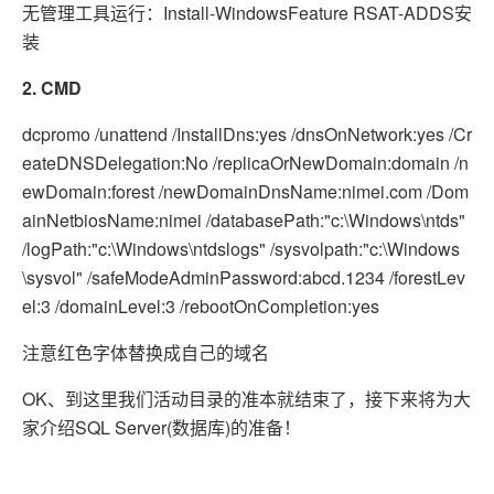
无管理工具运行：Install-WindowsFeature RSAT-ADDS安
装
2. CMD
dcpromo /unattend /InstallDns:yes /dnsOnNetwork:yes /Cr
eateDNSDelegation:No /replicaOrNewDomain:domain /n
ewDomain:forest /newDomainDnsName:nimei.com /Dom
ainNetbiosName:nimei /databasePath:"c:\Windows\ntds"
/logPath:"c:\Windows\ntdslogs" /sysvolpath:"c:\Windows
\sysvol" /safeModeAdminPassword:abcd.1234 /forestLev
el:3 /domainLevel:3 /rebootOnCompletion:yes
注意红色字体替换成自己的域名
OK、到这里我们活动目录的准本就结束了，接下来将为大
家介绍SQL Server(数据库)的准备！