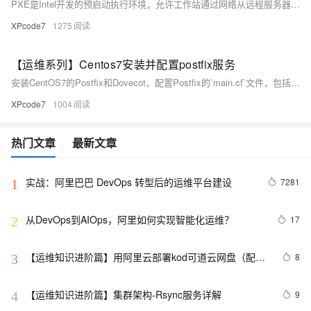
PXE是Intel开发的预启动执行环境，允许工作站通过网络从远程服务器启动操作系统。它依赖DHCP分配IP，DNS服务分配主机名，TFTP提供引导程序，HTTP/FTP/NFS提供安装源。要部署PXE服务器，需关闭selinux和防火墙，安装dhcpd、httpd、tftp、xinetd及相关服务，配置引导文件和Centos7安装源。最后，通过syslinux安装引导文件，并创建pxelinux.cfg/default配置文件来定义启动参数。
XPcode7
1275
【运维系列】Centos7安装并配置postfix服务
安装CentOS7的Postfix和Dovecot，配置Postfix的`main.cf`文件，包括修改完全域名、允许所有IP、启用邮箱等。然后，配置Dovecot的多个配置文件以启用auth服务和调整相关设置。重启Postfix和Dovecot，设置开机自启，并关闭防火墙进行测试。最后，创建邮箱账户并在Windows邮箱客户端中添加账户设置。
XPcode7
1004
热门文章
最新文章
实战：阿里巴巴 DevOps 转型后的运维平台建设
7281
1
从DevOps到AIOps，阿里如何实现智能化运维？
17
2
【运维知识进阶篇】用阿里云部署kod可道云网盘（配置
8
3
Redis+MySQL+NAS+OSS）（二）
【运维知识进阶篇】集群架构-Rsync服务详解
9
4