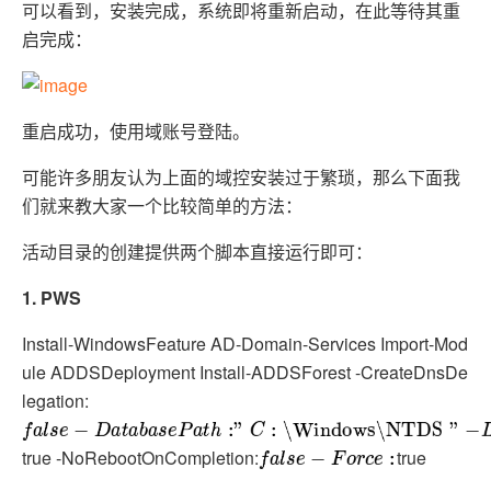
可以看到，安装完成，系统即将重新启动，在此等待其重
启完成：
重启成功，使用域账号登陆。
可能许多朋友认为上面的域控安装过于繁琐，那么下面我
们就来教大家一个比较简单的方法：
活动目录的创建提供两个脚本直接运行即可：
1.
PWS
Install-WindowsFeature AD-Domain-Services Import-Mod
ule ADDSDeployment Install-ADDSForest -CreateDnsDe
legation:
f
a
l
s
e
−
D
a
t
a
b
a
s
e
P
a
t
h
:"
C
:
\Windows
\NTDS
"
−
L
o
g
P
a
t
h
"
C
:
\Win
true -NoRebootOnCompletion:
true
f
a
l
s
e
−
F
o
r
c
e
: