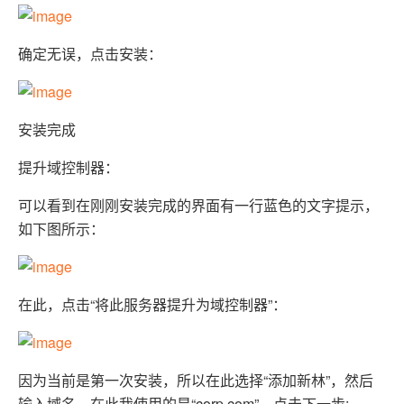
OA
企业级人与Ag
用
计
至
舰
炼-
服
锋
DataWorks
量
定
为
台
办
智能客服
划
15
1亿+ 大模型 tokens 和 
版）
应
个人版上线、团队版降价；千
务
先锋实践拓展 
制
Data Agent 驱动的一站式
服
公
秒
元/
用
金
小
市
确定无误，点击安装：
系
悟
大
务
140+云
月
模
融
千
飞
云
程
场
生
统
模
产
版
伙
送.CN域名，送备案
模
问
天
防
序
型
态
云端极速 AI 
品
力
AI
丰富多元化的应用模
发
伴
火
财
服
免
Night
解
时
平
APP
布
墙
税
安装完成
务
费
Plan
刻
AI
台-
大
开发
时
决
云原生的云上边界网络安全
管
平
试
支
应
模
模
刻
方
理
服
台
提升域控制器：
客
用
建
持
用
型
型
所见，即是所
案
务
百
户
站
Qwen
产品新客免费试用，最长1
体
服
400
生
炼
案
大
可以看到在刚刚安装完成的界面有一行蓝色的文字提示，
系
3.8-
验
务
电
AI
态
-
例
模
统
大
Max
平
如下图所示：
话
实
伙
全
型
模
台
行
NEW
在线体验全尺寸、多种模态
训
伴
妙
型
百
业
广
夜间 5 折，Qwen/Me
营
自
多模态内
ACA
炼-
生
告
Happy
从基础到进阶，
然
认
智
态
营
系
在此，点击“将此服务器提升为域控制器”：
语
证
能
解
销
列
言
体
体
决
大
处
验
方
模
灵活可视化地构建企业级
理
案
助力企业全员 AI 认知与能
型
因为当前是第一次安装，所以在此选择“添加新林”，然后
人
新一代 AI 视频生成模型
数
输入域名，在此我使用的是“corp.com”，点击下一步:
开