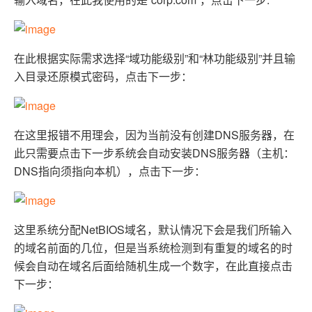
工
据
发
智
标
者
能
注
生
平
态
在此根据实际需求选择“域功能级别”和“林功能级别”并且输
台
机
解
PAI
器
入目录还原模式密码，点击下一步：
决
学
AI Native 的
方
习
案
在这里报错不用理会，因为当前没有创建DNS服务器，在
AI
大模型解决方
开
此只需要点击下一步系统会自动安装DNS服务器（主机：
案
发
DNS指向须指向本机），点击下一步：
和
快
10
多
与
AI
速
分
模
AI
应
部
钟
态
智
用
这里系统分配NetBIOS域名，默认情况下会是我们所输入
署
微
数
能
解
Dify，
调：
据
体
的域名前面的几位，但是当系统检测到有重复的域名的时
决
高
让
信
进
方
候会自动在域名后面给随机生成一个数字，在此直接点击
效
0.6B
息
行
案
下一步：
搭
模
提
实
建
型
取
时