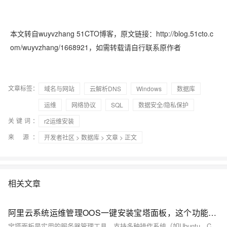
本文转自wuyvzhang 51CTO博客，原文链接：http://blog.51cto.c
om/wuyvzhang/1668921，如需转载请自行联系原作者
文章标签：
域名与网站
云解析DNS
Windows
数据库
运维
网络协议
SQL
数据安全/隐私保护
关键词：
r2运维安装
来 源：
开发者社区
>
数据库
>
文章
> 正文
相关文章
阿里云系统运维管理OOS一键安装宝塔面板，这个功能太牛了！
宝塔面板是实用的服务器管理工具，支持多种操作系统（如Ubuntu、CentOS等）。通过阿里云OOS可一键安装。安装前提包括ECS实例运行中且有公网，安全组需开放8888端口。安装步骤简单，进入ECS控制台选择预装应用并确认下单，完成后在控制台查看详情和登录信息。最后验证安装结果，确保能成功访问宝塔面板URL。