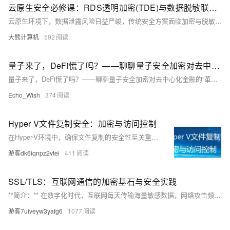
云原生安全必修课：RDS透明加密(TDE)与数据脱敏联动实施方案
云原生环境下，数据泄露风险日益严峻，传统安全方案面临加密与脱敏割裂、保护不连续、权限控制粗放三大挑战。本方案融合TDE透明加密与动态数据脱敏技术，构建存储-传输-计算全链路防护体系，通过SQL级加密与角色化脱敏规则，实现细粒度数据保护。结合密钥管理、权限控制与多云适配，提升安全性与性能，广泛适用于金融、医疗等高安全要求场景。
大熊计算机
592
量子来了，DeFi慌了吗？——聊聊量子安全加密对去中心化金融的“革命冲击”
量子来了，DeFi慌了吗？——聊聊量子安全加密对去中心化金融的“革命冲击”
Echo_Wish
374
Hyper V文件复制安全：加密与访问控制
在Hyper-V环境中，确保文件复制的安全性至关重要。主要措施包括：启用数据加密、使用HTTPS协议和磁盘加密技术（如BitLocker）保护数据传输和存储；通过身份验证、权限管理和审核日志控制访问；定期更新补丁、实施网络隔离及制定备份恢复策略。这些多层次的安全措施共同防止未经授权的访问和数据泄露，保障数据安全。
游客dk6iqnpz2vtei
411
SSL/TLS：互联网通信的加密基石与安全实践
**简介：** 在数字化时代，互联网每天传输海量敏感数据，网络攻击频发。SSL/TLS协议作为网络安全的基石，通过加密技术确保数据安全传输。本文解析SSL/TLS的技术架构、密码学原理、应用场景及常见误区，探讨其在未来的发展趋势，强调持续演进以应对新型威胁的重要性。 SSL/TLS不仅保障Web安全，还广泛应用于API、邮件、物联网等领域，并遵循合规标准如PCI DSS和GDPR。
游客7uiveyw3yafg6
1077