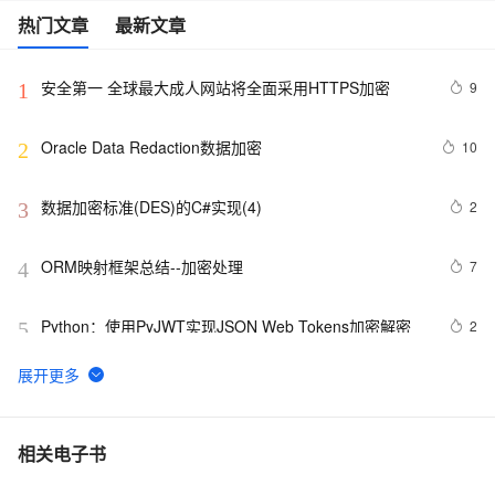
热门文章
最新文章
安全第一 全球最大成人网站将全面采用HTTPS加密
9
1
Oracle Data Redaction数据加密
10
2
数据加密标准(DES)的C#实现(4)
2
3
ORM映射框架总结--加密处理
7
4
Python：使用PyJWT实现JSON Web Tokens加密解密
2
5
清空所有控件的文字信息 和MD5加密
614
6
Spring Boot中的数据加密与解密
4
7
相关电子书