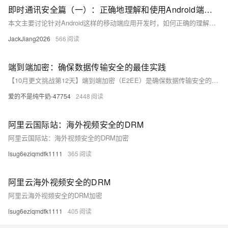
即时通讯安全篇（一）：正确地理解和使用Android端加密算法
本文主要讨论针对Android这样的移动端应用开发时，如何正确的理解目前常用的加密算法，为诸如即时通讯应用的实战开发，如何在合适的场景下选择适合的算法，提供一些参考。
JackJiang2026
566
端到端加密：确保数据传输安全的最佳实践
【10月更文挑战第12天】端到端加密（E2EE）是确保数据传输安全的重要手段，通过加密技术保障数据在传输过程中的隐私与完整性，防止第三方窃听和篡改。本文介绍E2EE的工作原理、核心优势及实施步骤，并探讨其在即时通讯、文件共享和金融服务等领域的应用，强调了选择加密协议、密钥管理、数据加密及安全接口设计的重要性，旨在帮助企业和开发者有效保护用户数据，满足数据保护法规要求。
爱的不是纯牛奶-47754
2448
阿里云国际站：海外视频安全的DRM
阿里云国际站：海外视频安全的DRM加密
lsug6eziqmdfk1111
365
阿里云海外视频安全的DRM
阿里云海外视频安全的DRM加密
lsug6eziqmdfk1111
405