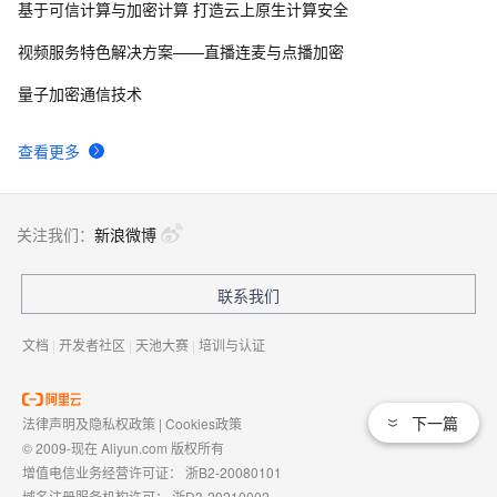
基于可信计算与加密计算 打造云上原生计算安全
【Android 安全】DEX 加密 ( 常用 Android 反编译工具 | 
8
8
apktool | dex2jar | enjarify | jd-gui | jadx )（一）
视频服务特色解决方案——直播连麦与点播加密
ShardingSphere 实现数据加密（脱敏）第一篇
5
9
量子加密通信技术
JavaScript学习 -- AES加密算法
7
10
查看更多
关注我们：
新浪微博
联系我们
文档
|
开发者社区
|
天池大赛
|
培训与认证
下一篇
法律声明及隐私权政策
|
Cookies政策
© 2009-现在 Aliyun.com 版权所有
增值电信业务经营许可证：
浙B2-20080101
域名注册服务机构许可：
浙D3-20210002