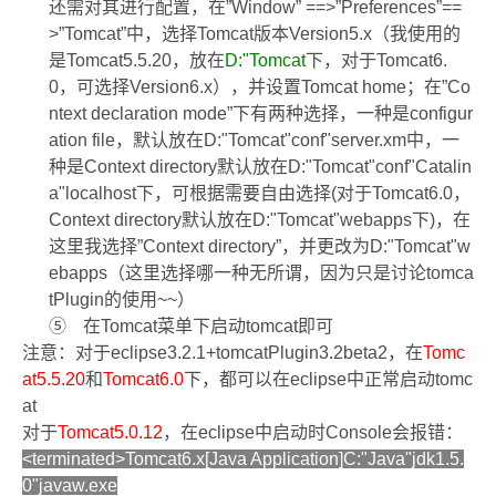
还需对其进行配置，在
”Window” ==>”Preferences”==
>”Tomcat”
中，选择
Tomcat
版本
Version5.x
（我使用的
是
Tomcat5.5.20
，放在
D:"Tomcat
下，对于
Tomcat6.
0
，可选择
Version6.x
），并设置
Tomcat home
；在
”Co
ntext declaration mode”
下有两种选择，一种是
configur
ation file
，默认放在
D:"Tomcat"conf"server.xm
中，一
种是
Context directory
默认放在
D:"Tomcat"conf"Catalin
a"localhost
下，可根据需要自由选择
(
对于
Tomcat6.0
，
Context directory
默认放在
D:"Tomcat"webapps
下
)
，在
这里我选择
”Context directory”
，并更改为
D:"Tomcat"w
ebapps
（这里选择哪一种无所谓，因为只是讨论
tomca
tPlugin
的使用
~~
）
⑤
在
Tomcat
菜单下启动
tomcat
即可
注意：对于
eclipse3.2.1+tomcatPlugin3.2beta2
，在
Tomc
at5.5.20
和
Tomcat6.0
下，都可以在
eclipse
中正常启动
tomc
at
对于
Tomcat5.0.12
，在
eclipse
中启动时
Console
会报错：
<terminated>Tomcat6.x[Java Application]C:"Java"jdk1.5.
0"javaw.exe