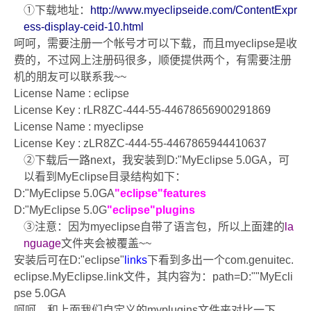
①
下载地址：
http://www.myeclipseide.com/ContentExpr
ess-display-ceid-10.html
呵呵，需要注册一个帐号才可以下载，而且
myeclipse
是收
费的，不过网上注册码很多，顺便提供两个，有需要注册
机的朋友可以联系我
~~
License Name : eclipse
License Key : rLR8ZC-444-55-44678656900291869
License Name : myeclipse
License Key : zLR8ZC-444-55-4467865944410637
②
下载后一路
next
，我安装到
D:"MyEclipse 5.0GA
，可
以看到
MyEclipse
目录结构如下：
D:"MyEclipse 5.0GA
"eclipse"features
D:"MyEclipse 5.0G
"eclipse"plugins
③
注意：因为
myeclipse
自带了语言包，所以上面建的
la
nguage
文件夹会被覆盖
~~
安装后可在
D:"eclipse"
links
下看到多出一个
com.genuitec.
eclipse.MyEclipse.link
文件，其内容为：
path=D:""MyEcli
pse 5.0GA
呵呵，和上面我们自定义的
myplugins
文件夹对比一下，