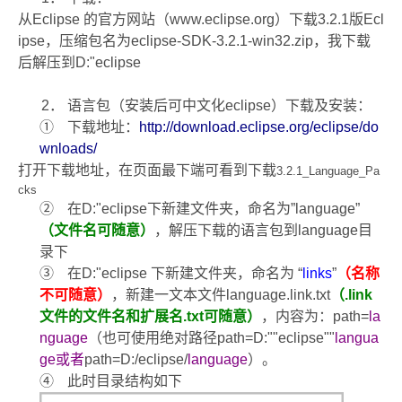
从
Eclipse
的官方网站（
www.eclipse.org
）下载
3.2.1
版
Ecl
ipse
，压缩包名为
eclipse-SDK-3.2.1-win32.zip
，我下载
后解压到
D:"eclipse
2
．
语言包（安装后可中文化
eclipse
）下载及安装：
①
下载地址：
http://download.eclipse.org/eclipse/do
wnloads/
打开下载地址，在页面最下端可看到下载
3.2.1
_Language_Pa
cks
②
在
D:"eclipse
下新建文件夹，命名为
”language”
（
文件名可随意）
，解压下载的语言包到
language
目
录下
③
在
D:"eclipse
下新建文件夹，命名为
“
links
”
（名称
不可随意）
，新建一文本文件
language.link.txt
（
.link
文件的文件名和扩展名
.txt
可随意
）
，内容为：
path=
la
nguage
（也可使用绝对路径
path=D:""eclipse""
langua
ge
或者
path=D:/eclipse/
language
）。
④
此时目录结构如下