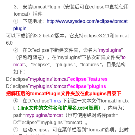
3
．
安装
tomcatPlugin
（安装后可在
eclipse
中直接使用
tomcat
）插件
①
下载地址：
http://www.sysdeo.com/eclipse/tomcat
plugin
可以下载
新的
3.2 beta2
版本，它支持
eclipse3.2.1
和
tomcat
6.0
②
在
D:"eclipse
下新建文件夹，命名为
”
myplugins
”
（名称可随意），在
”myplugins”
下依次新建文件夹
”
to
mcat
”
、
”eclipse”
、
”
plugins ”
、
”
features ”
，目录结构
如下：
D:"eclipse
"myplugins"tomcat
"eclipse"features
D:"eclipse
"myplugins"tomcat
"eclipse"plugins
把解压后的
tomcatPlugin
文件夹放在此
plugins
目录下
③
在
D:"eclipse"
links
下新建一文本文件
tomcat.link.tx
t
（
.link
文件的文件名和扩展名
.txt
可随意
）
，内容为：
path=
myplugins/tomcat
（也可使用绝对路径
path=
D:""eclipse""myplugins""tomcat
）。
④
启动
eclipse
，可在菜单栏看到
”Tomcat”
选项，此时