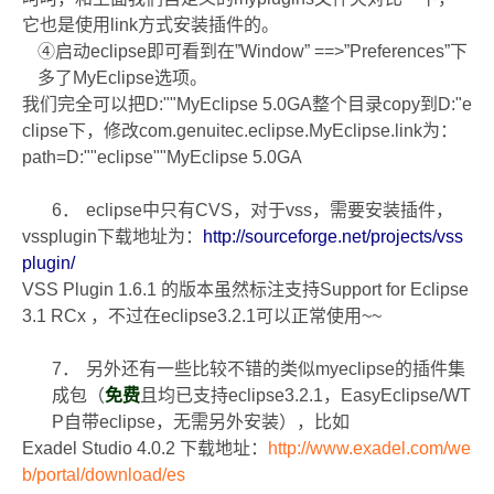
它也是使用
link
方式安装插件的。
④
启动
eclipse
即可看到
在
”Window” ==>”Preferences”
下
多了
MyEclipse
选项。
我们完全可以把
D:""MyEclipse 5.0GA
整个目录
copy
到
D:"e
clipse
下，修改
com.genuitec.eclipse.MyEclipse.link
为：
path=D:""eclipse""MyEclipse 5.0GA
6．
eclipse
中只有
CVS
，对于
vss
，需要安装插件，
vssplugin
下载地址为：
http://sourceforge.net/projects/vss
plugin/
VSS Plugin 1.6.1
的版本虽然标注支持
Support for Eclipse
3.1 RCx
，不过在
eclipse3.2.1
可以正常使用
~~
7．
另外还有一些比较不错的类似
myeclipse
的插件集
成包（
免费
且均已支持
eclipse3.2.1
，
EasyEclipse/
WT
P
自带
eclipse
，无需另外安装
），比如
Exadel Studio 4.0.2
下载地址：
http://www.exadel.com/we
b/portal/download/es