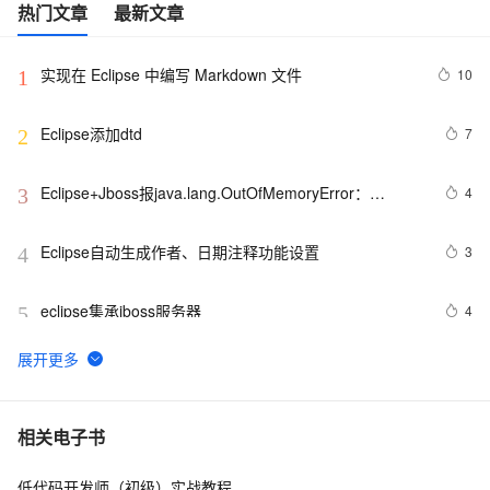
热门文章
最新文章
实现在 Eclipse 中编写 Markdown 文件
10
1
Eclipse添加dtd
7
2
Eclipse+Jboss报java.lang.OutOfMemoryError：
4
3
PermGen space异常的解决办法
Eclipse自动生成作者、日期注释功能设置
3
4
eclipse集承jboss服务器
4
5
ECLIPSE MYECLIPSE 在线安装SVN
4
6
Eclipse 寻找迷失的ID
5
7
相关电子书
低代码开发师（初级）实战教程
MyEclipse查找Web服务
1