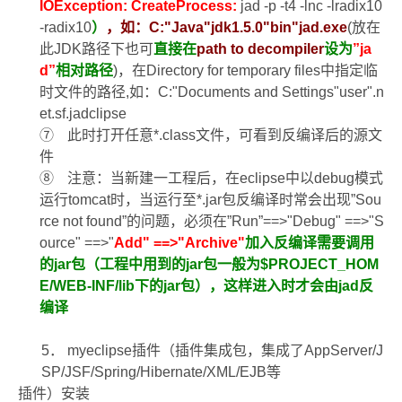
IOException: CreateProcess:
jad -p -t4 -lnc -lradix10
-radix10
）
，如：
C:"Java"jdk1.5.0"bin"jad.exe
(
放在
此
JDK
路径下也可
直接在
path to decompiler
设为
”ja
d”
相对路径
)
，在
Directory for temporary files
中指定临
时文件的路径
,
如：
C:"Documents and Settings"user".n
et.sf.jadclipse
⑦
此时打开任意
*.class
文件，可看到反编译后的源文
件
⑧
注意：当新建一工程后，在
eclipse
中以
debug
模式
运行
tomcat
时，当运行至
*.jar
包反编译时常会出现
”Sou
rce not found”
的问题，
必须在
”
Run
”==>"Debug" ==>"S
ource" ==>"
Add" ==>"Archive"
加入反编译需要调用
的
jar
包（工程中用到的
jar
包一般为
$PROJECT_HOM
E/WEB-INF/lib
下的
jar
包），这样进入时才会由
jad
反
编译
5
．
myeclipse
插件（插件集成包，集成了
AppServer/J
SP/JSF/Spring/Hibernate/XML/EJB
等
插件）安装