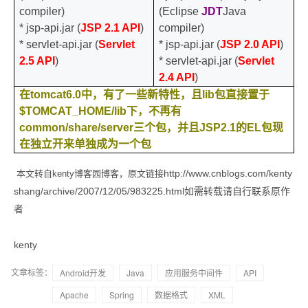
compiler)
(Eclipse
JDT
Java
* jsp-api.jar (
JSP 2.1 API
)
compiler)
* servlet-api.jar (
Servlet
* jsp-api.jar (
JSP 2.0 API
)
2.5 API
)
* servlet-api.jar (
Servlet
2.4 API
)
在
tomcat6.0
中，有了一些新特性，且
lib
包直接置于
$TOMCAT_HOME/lib
下，不再有
common/share/server
三个包，并且
JSP2.1
的
EL
包现
在独立开来单独成为一个包
http://www.cnblogs.com/kenty
本文转自kenty博客园博客，原文链接
shang/archive/2007/12/05/983225.html如需转载请自行联系原作
者
kenty
文章标签：
Android开发
Java
应用服务中间件
API
Apache
Spring
数据格式
XML