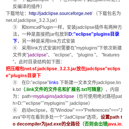
反编译的插件）
下载地址：
http://jadclipse.sourceforge.net/
（下载包名为
net.sf.jadclipse_3.2.3.jar
）
③
和
tomcatPlugin
一样，
安装
jadclipse
插件有两种方
法，一种是直接把
jar
包放到
D:"eclipse"plugins
目录
下
，另一种是采用
link
方式安装
④
采用
link
方式安装时需要
在
”myplugins”
下依次新建
文件夹
”
jadclipse
”
、
”eclipse”
、
”
plugins ”
、
”
features
”
，此时目录结构如下图：
把压缩包
net.sf.jadclipse_3.2.3.jar
放在
jadclipse"eclips
e"plugins
目录下
⑤
在
D:"eclipse"
links
下新建一文本文件
jadclipse.lin
k.txt
（
.link
文件的文件名和扩展名
.txt
可随意
）
，内容
为：
path=
myplugins/jadclipse
（也可使用绝对路径
pat
h=D:""eclipse""myplugins"" jadclipse
）
⑥
启动
eclipse
，在
”Window” ==>”Preferences”==>”J
ava”
中可在看到多处一个
”JadClipse”
选项，
设置
path t
o decompiler
为
jad.exe
的全路径
（否则会出错
java.io.