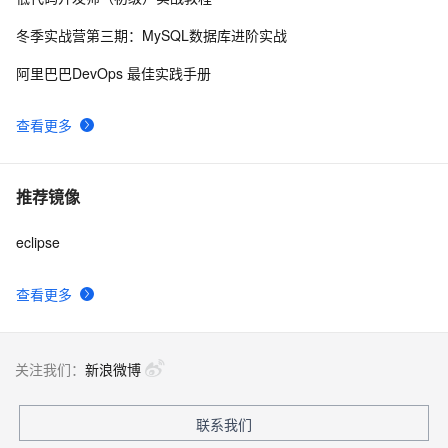
8
冬季实战营第三期：MySQL数据库进阶实战
Eclipse+Maven创建webapp项目<一> (转)
4
9
阿里巴巴DevOps 最佳实践手册
MyEclipse自动生成注释，编辑默认注释模板
5
10
查看更多
推荐镜像
eclipse
查看更多
关注我们：
新浪微博
联系我们