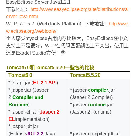
EasyEclipse Server Java1.2.1
下载地址：
http://www.easyeclipse.org/site/distributions/s
erver-java.html
WTP R-1.5.2
（
WebTools Platform
）
下载地址：
http://ww
w.eclipse.org/webtools/
个人感觉
myeclipse
占用内存比较大，
EasyEclipse
在中文
支持上不是很好，
WTP
在代码匹配颜色上不突出，使用上
还是
Exadel Studio
方便一些
~
Tomcat6.0
和
Tomcat5.5.20
一些包的比较
Tomcat6.0
Tomcat5.5.20
* el-api.jar (
EL 2.1 API
)
* jasper.jar (Jasper
* jasper-
compiler
.jar
2
Compiler and
(Jasper 2 Compiler)
Runtime
)
* jasper-
runtime
.jar
* jasper-el.jar (
Jasper 2
(Jasper 2 Runtime)
EL
implementation)
* jasper-jdt.jar
(Eclipse
JDT 3.2
Java
* jasper-compiler-jdt.jar