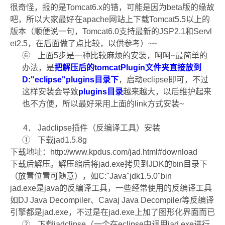
很奇怪，报的是
Tomcat6.x
的错，可能是因为
beta
版的缘故
吧，所以大家最好在
apache
网站上下载
Tomcat5.5
以上的
版本（顺便说一句，
Tomcat6.0
支持最新的
JSP2.1
和
Servl
et2.5
，在后面做了点比较，以供参考）
~~
⑥
上面
5
步是一种比较麻烦的安装，呵呵
~
最简单的
办法，是
把解压后的
tomcatPlugin
文件夹直接放到
D:"eclipse"plugins
目录下
，启动
eclipse
即可，不过
这样安装会导致
plugins
目录
越来越大，以后维护起来
也不方便，所以最好采用上面的
link
方式安装
~
4
．
Jadclipse
插件（反编译工具）安装
①
下载
jad1.5.8g
下载地址：
http://www.kpdus.com/jad.html#download
下载后解压。解压缩后将
jad.exe
拷贝到
JDK
的
bin
目录下
（放置位置可随意），如
C:"Java"jdk1.5.0"bin
jad.exe
是
java
的反编译工具，一些经常使用的反编译工具
如
DJ Java Decompiler
、
Cavaj Java Decompiler
等反编译
引擎都是
jad.exe
，不过是在
jad.exe
上加了图形化界面而已
②
下载
jadclipse
（一个在
eclipse
中调用
jad.exe
进行