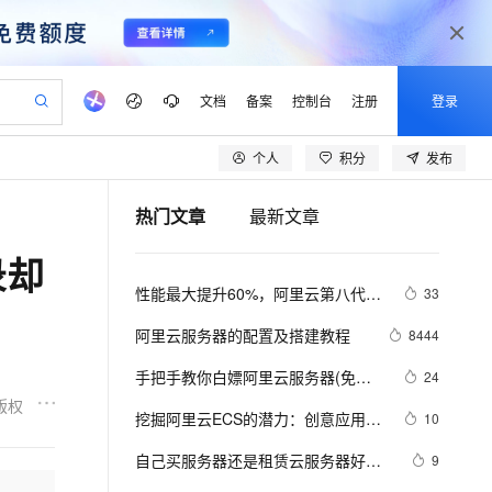
文档
备案
控制台
注册
登录
个人
积分
发布
验
作计划
器
AI 活动
专业服务
服务伙伴合作计划
开发者社区
加入我们
产品动态
服务平台百炼
阿里云 OPC 创新助力计划
热门文章
最新文章
一站式生成采购清单，支持单品或批量购买
io：打造专属 AI 语音助手
S产品伙伴计划（繁花）
峰会
CS
造的大模型服务与应用开发平台
一句话生成原生可编辑精美 PPT 文稿
AI 生产力先锋
Al MaaS 服务伙伴赋能合作
域名
博文
Careers
至高可申请百万元
Qwen3.8-Max 模型上线
录却
开启高性价比 AI 编程新体验
弹性可伸缩的云计算服务
Qwen-Audio-3.0-Realtime 端到端实时语音角色扮演
输入一句话想法, 轻松生成专业的 PPT
先锋实践拓展 AI 生产力的边界
Token 补贴，五大权
计划
海大会
伙伴信用分合作计划
商标
问答
社会招聘
性能最大提升60%，阿里云第八代企
33
益加速 OPC 成功
eek-V4-Pro
SS
一键部署幻兽帕鲁游戏服务器
飞天发布时刻
HOT
Open Search 向量检索版支
划
备案
电子书
校园招聘
业级实例ECS g8i正式上线
pSeek-V4-Pro
视频创作，一键激活电商全链路生产力
稳定、安全、高性价比、高性能的云存储服务
一键购买专属联机服务器，轻松开启游戏
所见，即是所愿
持视频检索 Pipeline 功能
更多支持
阿里云服务器的配置及搭建教程
8444
划
公司注册
镜像站
视频生成
语音识别与合成
专属 QwenPaw
漫剧工坊：一站式动画创作平台
AI 实训营
HOT
应用身份服务 (IDaaS)
手把手教你白嫖阿里云服务器(免费
24
合作伙伴培训与认证
划
上云迁移
站生成，高效打造优质广告素材
全接入的云上超级电脑
从聊天伙伴进化为能主动干活的本地数字员工
快速生产连贯的高质量长漫剧
从基础到进阶，Agent 创客手把手教你
OpenClaw 管理能力上线
领服务器)
版权
lScope
我要反馈
e-1.1-T2V
Qwen3-TTS-Flash
挖掘阿里云ECS的潜力：创意应用和
10
查询合作伙伴
n Alibaba Cloud ISV 合作
代维服务
建企业门户网站
10 分钟搭建微信、支付宝小程序
MaxCompute MaxFrame 提
未来可能性
畅细腻的高质量视频
离线语音合成大模型，多语言方言自适应，低延迟高稳定
创新加速
自己买服务器还是租赁云服务器好？
ope
登录合作伙伴管理后台
9
我要建议
站，无忧落地极速上线
以可视化方式快速构建移动和 PC 门户网站
国内短信简单易用，安全可靠，秒级触达，全球覆盖200+国家和地区。
高效部署网站，快速应用到小程序
供自动弹性内存功能
附2024年阿里云云服务器优惠价格表