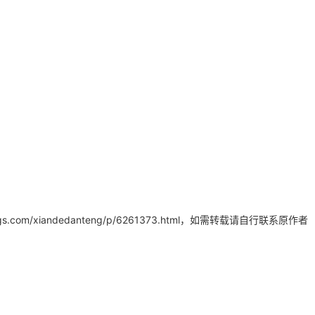
AI 应用
10分钟微调：让0.6B模型媲美235B模
多模态数据信
型
依托云原生高可用架构,实现Dify私有化部署
用1%尺寸在特定领域达到大模型90%以上效果
一个 AI 助手
超强辅助，Bol
即刻拥有 DeepSeek-R1 满血版
在企业官网、通讯软件中为客户提供 AI 客服
多种方案随心选，轻松解锁专属 DeepSeek
/xiandedanteng/p/6261373.html
，如需转载请自行联系原作者