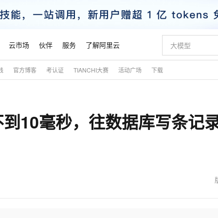
云市场
伙伴
服务
了解阿里云
践
官方博客
考认证
TIANCHI大赛
活动广场
下载
AI 特惠
数据与 API
成为产品伙伴
企业增值服务
最佳实践
价格计算器
AI 场景体
基础软件
产品伙伴合
阿里云认证
市场活动
配置报价
大模型
自助选配和估算价格
新方式
睿译宝，AI翻译排版一步到位
智启 AI 普惠权益
产品生态集成认证中心
企业支持计划
云上春晚
域名与网站
千问官方 MaaS 平台，为开发者和 Agent 而生，新用户赠送 1 亿 + tokens 额度
Qwen Aud
AI Coding
阿里云Maa
2026 阿里云
云服务器 E
为企业打
数据集
Windows
大模型认证
模型
NEW
NEW
到10毫秒，往数据库写条记
交付可用成果
值低价云产品抢先购
上传文档即自动完成翻译和格式还原
至高享 1亿+免费 tokens，加速 Al 应用落地
提供智能易用的域名与建站服务
智能编程，一键
安全可靠、
产品生态伙伴
专家技术服务
云上奥运之旅
弹性计算合作
阿里云中企出
手机三要素
宝塔 Linux
全部认证
价格优势
有专属领域专家
GLM-5.2：长任务时代开源旗舰模型
阿里云 OPC 创新助力计划
千问大模型
即刻拥有 DeepS
AI 电商营销
对象存储 O
大模型
产品生态伙伴工作台
企业增值服务台
云栖战略参考
云存储合作计
云栖大会
身份实名认证
CentOS
训练营
推动算力普惠，释放技术红利
最高返9万
多领域专家智能体,一键组建 AI 虚拟交付团队
快速构建应用程序和网站，即刻迈出上云第一步
至高百万元 Token 补贴，加速一人公司成长
多元化、高性能、安全可靠的大模型服务
真正可用的 1M 上下文,一次完成代码全链路开发
轻松解锁专属 Dee
从图文生成到
云上的中国
数据库合作计
活动全景
短信
Docker
图片和
站式影视创作平台
Hermes Agent，打造自进化智能体
Token Plan 模型订阅计划
数字证书管理服务（原SSL证书）
5 分钟轻松部署
AI 广告创作
无影云电脑
企业成长
NEW
信息公告
看见新力量
云网络合作计
OCR 文字识别
JAVA
证享300元代金券
可视化编排打通从文字构思到成片全链路闭环
全托管，含MySQL、PostgreSQL、SQL Server、MariaDB多引擎
自主进化，持久记忆，越用越聪明
Qwen3.8-Max 首发尝鲜，限时加量 10 倍，夜间低至2折
实现全站HTTPS，呈现可信的WEB访问
图文、视频一
随时随地安
魔搭 Mode
Kimi-K3
HappyHors
NEW
loud
服务实践
官网公告
金融模力时刻
Salesforce O
版
发票查验
全能环境
Claude Code + GStack 打造工程团队
千问办公，限时限量积分加倍
Qoder
低代码高效构
AI 建站
短信服务
型
NEW
作计划
Kimi 最新旗舰模型，长程编程与推理利器
让文字生成流
计划
创新中心
魔搭 ModelSc
健康状态
理服务
让AI从“聊天伙伴”进化为能干活的“数字员工”
安装技能 GStack，拥有专属 AI 工程团队
你的AI工作搭子，覆盖日常办公高频场景
面向真实软件的智能体编程平台
0 代码专业建
客户案例
天气预报查询
操作系统
态合作计划