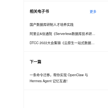
相关电子书
更多
息提取
与 AI 智能体进行实时音视频通话
从文本、图片、视频中提取结构化的属性信息
构建支持视频理解的 AI 音视频实时通话应用
国产数据库研制人才培养实践
t.diy 一步搞定创意建站
构建大模型应用的安全防护体系
阿里云&信通院《Serverless数据库技术研究报告》
通过自然语言交互简化开发流程,全栈开发支持
通过阿里云安全产品对 AI 应用进行安全防护
DTCC 2022大会集锦《云原生一站式数据库技术与实践》
下一篇
一条命令迁移，帮你实现 OpenClaw 与
Hermes Agent 记忆互通！