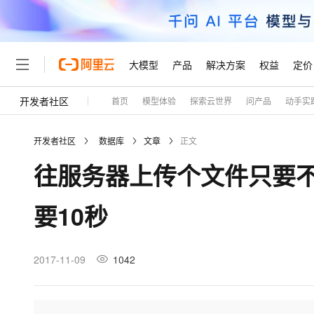
大模型
产品
解决方案
权益
定价
开发者社区
首页
模型体验
探索云世界
问产品
动手实
大模型
产品
解决方案
权益
定价
云市场
伙伴
服务
了解阿里云
精选产品
精选解决方案
普惠上云
产品定价
精选商城
成为销售伙伴
售前咨询
为什么选择阿里云
千问AI平台
开发者社区
数据库
文章
正文
了解云产品的定价详情
大模型服务平台百炼
千问办公，解锁你的工作
普惠上云 官方力荐
分销伙伴
在线服务
网站建设
什么是云计算
大
往服务器上传个文件只要不
大模型服务与应用平台
企业级Agent产品，直接
云服务器38元/年起，超
咨询伙伴
多端小程序
技术领先
云上成本管理
售后服务
轻量应用服务器
Agency Agents：拥
官方推荐返现计划
大模型
精选产品
精选解决方案
Salesforce 国际版订阅
稳定可靠
要10秒
管理和优化成本
推荐新用户得奖励，单订单
销售伙伴合作计划
自助服务
友盟天域
安全合规
人工智能与机器学习
AI
文本生成
云数据库 RDS
HappyHorse 打造一
云工开物
无影生态合作计划
在线服务
观测云
分析师报告
高校专属算力普惠，学生认
计算
互联网应用开发
2017-11-09
1042
Qwen3.8-Max
HOT
Salesforce On Alibaba C
工单服务
Tuya 物联网平台阿里云
研究报告与白皮书
人工智能平台 PAI
快速拥有专属 OpenClaw
大模
Consulting Partner 合
大数据
容器
智能体时代全能旗舰模型
免费试用
短信专区
一站式AI开发、训练和推
蓝凌 OA
AI 大模型销售与服务生
现代化应用