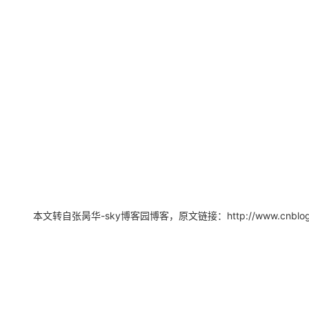
大模型解决方案
迁移与运维管理
快速部署 Dify，高效搭建 
专有云
10 分钟在聊天系统中增加
本文转自张昺华-sky博客园博客，原文链接：http://www.cnblogs.com