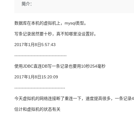
存储
天池大赛
Qwen3.7-Plus
简介：
云解析DNS
解决方案免费试用 新老
电子合同
最高领取价值200元试用
能看、能想、能动手的多模
安全
网络与CDN
AI 算法大赛
畅捷通
大数据开发治理平台 Data
AI 产品 免费试用
网络
数据库在本机的虚拟机上，mysql类型。
安全
云开发大赛
Qwen3-VL-Plus
Tableau 订阅
1亿+ 大模型 tokens 和 
写条记录居然要十秒，真不知哪里没设置好。
可观测
入门学习赛
中间件
AI空中课堂在线直播课
云防火墙
140+云产品 免费试用
2017年1月8日5:57:43
上云与迁云
云原生的云上边界网络安全
产品新客免费试用，最长1
数据库
生态解决方案
-----------------------------------
大模型服务
企业出海
大模型ACA认证体验
大数据计算
使用JDBC直连DB写一条记录也要用10秒254毫秒
助力企业全员 AI 认知与能
行业生态解决方案
千问AI平台-Token Plan
政企业务
媒体服务
2017年1月8日15:20:09
开发者生态解决方案
企业服务与云通信
----------------------------------
千问AI平台-模型体验
AI 开发和 AI 应用解决
在线体验全尺寸、多种模态
域名与网站
今天虚拟机的网络连接断了重连一下，速度提高很多，一条记录4
Happy 系列大模型
估计和虚拟机的状态有关
终端用户计算
Serverless
开发工具