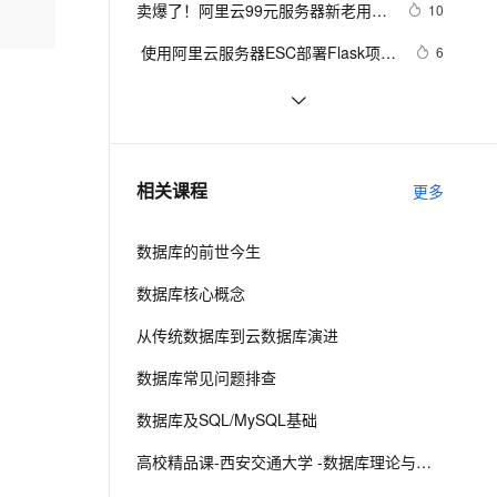
安全
卖爆了！阿里云99元服务器新老用户
我要投诉
e-1.1-I2V
Cosyvoice-V3-Flash
10
PolarDB
上云场景组合购
Milvus 弹性伸缩功能新增节
伴
同享，续费不涨价！
漫剧创作，剧本、分镜、视频高效生成
100%兼容MySQL、PostgreSQL，兼容Oracle，支持集中和分布式
覆盖90%+业务场景，专享组合折扣价
点支持范围
畅自然，细节丰富
高表现力语音合成大模型，语音克隆听感自然
VPN
 使用阿里云服务器ESC部署Flask项
6
目，完成个人开发WebGIS系统的公
ernetes 版 ACK
云聚AI 严选权益
AI 原生数据库服务发布
SSL 证书
如何增强Linux和Unix服务器系统安
584
2V
Fun-ASR
网发布
，一键激活高效办公新体验
理容器应用的 K8s 服务
精选AI产品，从模型到应用全链提效
Agent 数据网关
全性
文戏情感细腻自然，动作戏激烈拳拳到肉，实现更强表演能力
支持中英文自由切换，具备更强的噪声鲁棒性
堡垒机
征文投稿丨基于轻量应用服务器搭建
3
AI 用量加速计划
云原生数据库 PolarDB
Hexo个人博客
防火墙
、识别商机，让客服更高效、服务更出色。
设计有复杂客户端Script的服务器控件
新老同享，达量后返
Agentic Database 发布
8
相关课程
更多
主机安全
应用
数据库的前世今生
千问办公
NEW
AI 应用及服务市场
的智能体编程平台
一站式AI生产力平台
数据库核心概念
AI 应用
伶鹊
从传统数据库到云数据库演进
企业级人与Agent协作平台，接入和调度多个数字员工
智能客服平台，对话机器人、对话分析、智能外呼
大模型
数据库常见问题排查
大模型服务平台百炼 - 全妙
自然语言处理
数据库及SQL/MySQL基础
应用创作平台
多模态内容创作工具，已接入 DeepSeek
数据标注
高校精品课-西安交通大学 -数据库理论与技术
机器学习