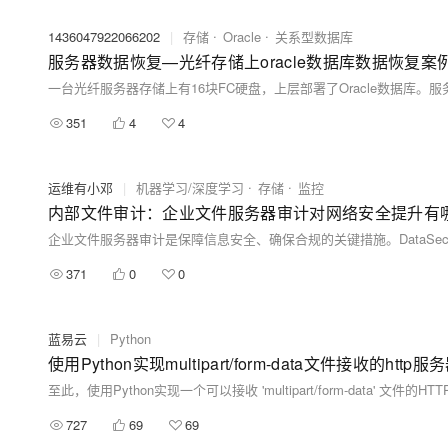
1436047922066202
|
存储
Oracle
关系型数据库
服务器数据恢复—光纤存储上oracle数据库数据恢复案
351
4
4
运维有小邓
|
机器学习/深度学习
存储
监控
内部文件审计：企业文件服务器审计对网络安全提升有
371
0
0
蓝易云
|
Python
使用Python实现multipart/form-data文件接收的http服
727
69
69