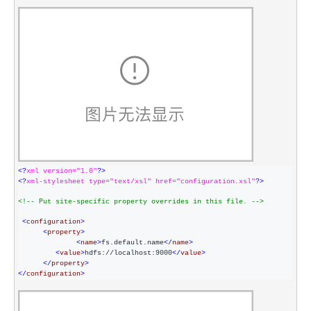
<?
xml version="1.0"
?>
<?
xml-stylesheet type="text/xsl" href="configuration.xsl"
?>
<!--
 Put site-specific property overrides in this file. 
-->
<
configuration
>
<
property
>
<
name
>
fs.default.name
</
name
>
<
value
>
hdfs://localhost:9000
</
value
>
</
property
>
</
configuration
>