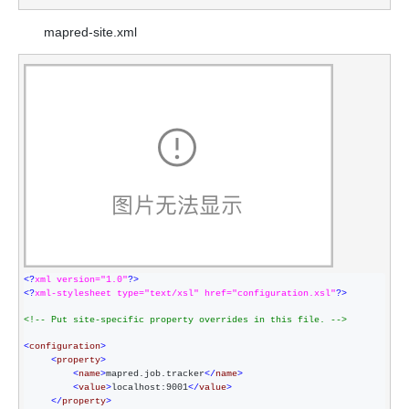
mapred-site.xml
<?
xml version="1.0"
?>
<?
xml-stylesheet type="text/xsl" href="configuration.xsl"
?>
<!--
 Put site-specific property overrides in this file. 
-->
<
configuration
>
<
property
>
<
name
>
mapred.job.tracker
</
name
>
<
value
>
localhost:9001
</
value
>
</
property
>