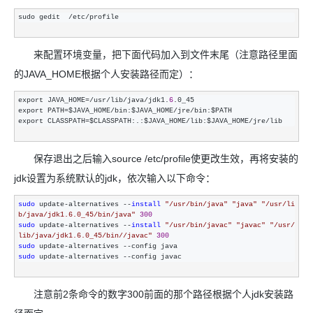
sudo gedit  /etc/profile
来配置环境变量，把下面代码加入到文件末尾（注意路径里面
的JAVA_HOME根据个人安装路径而定）：
export JAVA_HOME=/usr/lib/java/jdk1.
6
.0_45 

export PATH
=$JAVA_HOME/bin:$JAVA_HOME/jre/
bin:$PATH 

export CLASSPATH
=$CLASSPATH:.:$JAVA_HOME/lib:$JAVA_HOME/jre/lib
保存退出之后输入source /etc/profile使更改生效，再将安装的
jdk设置为系统默认的jdk，依次输入以下命令：
sudo
 update-alternatives --
install
"
/usr/bin/java
"
"
java
"
"/usr/li
b
/java/jdk1.6.0_45/bin/java
"
300
sudo
 update-alternatives --
install
"
/usr/bin/javac
"
"
javac
"
"/usr/
lib
/java/jdk1.6.0_45/bin//javac
"
300
sudo
 update-alternatives --
sudo
 update-alternatives --
config javac
注意前2条命令的数字300前面的那个路径根据个人jdk安装路