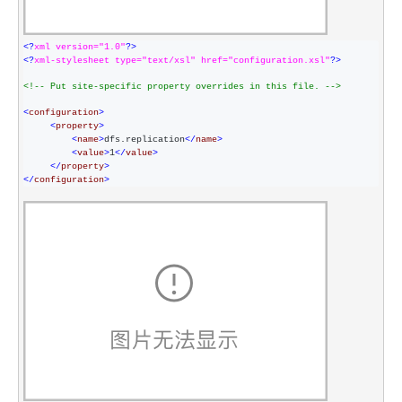
<?
xml version="1.0"
?>
<?
xml-stylesheet type="text/xsl" href="configuration.xsl"
?>
<!--
 Put site-specific property overrides in this file. 
-->
<
configuration
>
<
property
>
<
name
>
dfs.replication
</
name
>
<
value
>
1
</
value
>
</
property
>
</
configuration
>