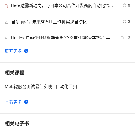
Here透露新动向，与日本公司合作开发高度自动化驾驶
9
3
技术
自断前程，未来80%IT工作将实现自动化
3
4
Unittest自动化测试框架合集(全文带注释2w字教程)——
13
5
从0到1学会unittest框架
DevOps实践：持续集成与持续部署（CI/CD）的自动化
11
6
之路
web自动化测试-playwright工具5分钟上手
6
7
相关课程
MSE微服务测试最佳实践 - 自动化回归
SharePoint自动化系列——Set MMS field value using 
575
8
PowerShell.
查看更多
Python办公自动化实战：手把手教你打造智能邮件发送
10
9
工具
逾半数全球商业领袖认同智能自动化，但首先要解决员工
6
10
相关电子书
的抵触情绪