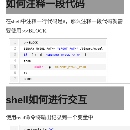
AI
媲
音
如何注释一段代码
从文本、图片
应
美
视
用
235B
频
超
模
通
强
依托云原生高可用架构,实现
在shell中注释一行代码是#，那么注释一段代码就需
型
话
辅
要使用:<<BLOCK
10
助，
用1%尺寸在特定领
构建支持
分
Bolt.diy
钟
即
一
构
1
:<<BLOCK
在
刻
步
建
2
BINARY_MYSQL_PATH=
"$ROOT_PATH"
/binary/mysql
聊
拥
搞
大
3
if
[ ! -d 
"$BINARY_MYSQL_PATH"
]
天
有
定
模
4
then
系
DeepSeek-
创
型
5
mkdir
-p 
$BINARY_MYSQL_PATH
统
R1
意
应
6
fi
中
满
建
用
7
BLOCK
增
血
站
的
加
版
安
通过自然语言
一
全
多种方案随心选，轻松解
shell如何进行交互
个
防
AI
护
助
体
使用read命令将输出记录到一个变量中
手
系
在企业官网、通讯软件中为客
通过阿里
1
checkinstall=
"n"