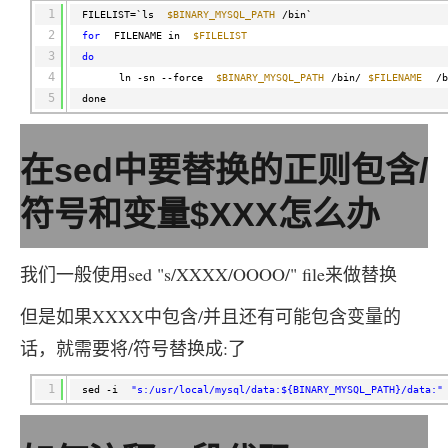
工
据
1
发
FILELIST=`ls 
$BINARY_MYSQL_PATH
/bin`
智
标
2
者
for
FILENAME in 
$FILELIST
能
注
生
3
do
平
态
4
ln -sn --force 
$BINARY_MYSQL_PATH
/bin/
$FILENAME
/b
台
机
解
5
done
PAI
器
决
学
AI Native 的
方
习
案
在sed中要替换的正则包含/
AI
大模型解决方
符号和变量$XXX怎么办
开
案
发
和
快
10
多
与
我们一般使用sed "s/XXXX/OOOO/" file来做替换
AI
速
分
模
AI
应
部
钟
态
智
但是如果XXXX中包含/并且还有可能包含变量的
用
署
微
数
能
解
话，就需要将/符号替换成:了
Dify，
调：
据
体
决
高
让
信
进
方
效
0.6B
息
行
1
sed -i 
"s:/usr/local/mysql/data:${BINARY_MYSQL_PATH}/data:"
案
搭
模
提
实
建
型
取
时