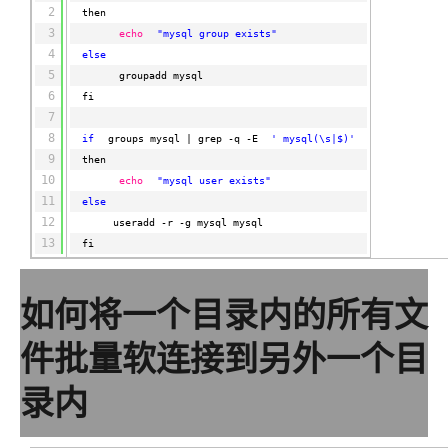
OA
企业级人与Ag
用
计
至
舰
炼-
服
锋
DataWorks
量
定
2
为
台
then
办
智能客服
划
15
1亿+ 大模型 tokens 和 
版）
应
个人版上线、团队版降价；千
务
先锋实践拓展 
制
Data Agent 驱动的一站式
3
echo
"mysql group exists"
服
公
秒
元/
用
金
小
市
4
else
系
悟
大
务
140+云
月
模
融
千
飞
云
程
5
groupadd mysql
场
生
统
模
产
版
伙
送.CN域名，送备案
模
问
天
防
序
6
fi
型
态
云端极速 AI 
品
力
AI
丰富多元化的应用模
发
伴
火
财
7
服
免
Night
解
时
平
APP
布
墙
税
8
务
if
groups mysql | grep -q -E 
' mysql(\s|$)'
费
Plan
刻
AI
台-
大
开发
时
决
云原生的云上边界网络安全
管
9
平
then
试
支
应
模
模
刻
方
理
服
台
10
echo
"mysql user exists"
客
用
建
持
用
型
型
所见，即是所
案
务
百
11
户
else
站
Qwen
产品新客免费试用，最长1
体
服
400
生
炼
12
案
大
系
useradd -r -g mysql mysql
3.8-
验
务
电
AI
态
-
例
模
13
统
fi
大
Max
平
话
实
伙
全
型
模
台
行
NEW
在线体验全尺寸、多种模态
训
伴
妙
型
百
业
广
夜间 5 折，Qwen/Me
营
自
多模态内
如何将一个目录内的所有文
ACA
炼-
生
告
Happy
从基础到进阶，
然
认
智
态
营
系
语
证
能
件批量软连接到另外一个目
解
销
列
言
体
体
决
大
处
验
方
模
灵活可视化地构建企业级
录内
理
案
助力企业全员 AI 认知与能
型
人
新一代 AI 视频生成模型
数
开