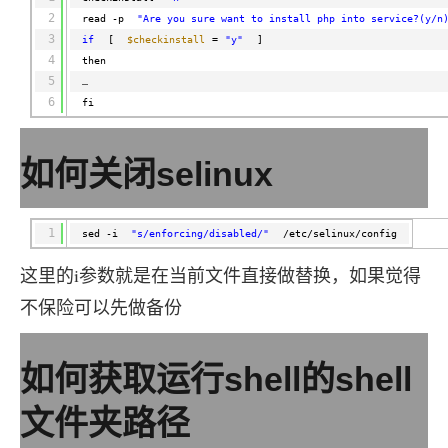
2
read -p 
"Are you sure want to install php into service?(y/n
3
if
[ 
$checkinstall
=
"y"
]
4
then
5
…
6
fi
如何关闭selinux
1
sed -i 
"s/enforcing/disabled/"
/etc/selinux/config
这里的i参数就是在当前文件直接做替换，如果觉得
不保险可以先做备份
如何获取运行shell的shell
文件夹路径