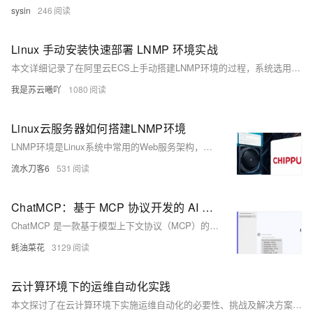
sysin
246
Linux 手动安装快速部署 LNMP 环境实战
本文详细记录了在阿里云ECS上手动搭建LNMP环境的过程，系统选用Ubuntu 24.04。主要内容包括：1) 使用`apt`安装Nginx和MySQL，并更新软件源；2) 编译安装PHP 8.4.5，配置PHP-FPM及环境路径；3) 配置MySQL root用户密码；4) 调整Nginx支持PHP解析并测试整体环境。通过此过程，重现手动配置服务器的细节，帮助熟悉各组件的安装与协同工作。
我是苏云曦吖
1080
Linux云服务器如何搭建LNMP环境
LNMP环境是Linux系统中常用的Web服务架构，由Linux、Nginx、MySQL/MariaDB和PHP组成，适用于高效托管动态网站。本文以CentOS 7为例，详细介绍了LNMP环境的搭建步骤，包括Nginx、MariaDB和PHP的安装与配置，以及最终通过创建`index.php`文件验证环境是否成功部署。具体操作涵盖配置YUM仓库、安装服务、编辑配置文件、启动服务等关键步骤，确保用户能够顺利搭建并运行LNMP环境。
流水刀客6
531
ChatMCP：基于 MCP 协议开发的 AI 聊天客户端，支持多语言和自动化安装 MCP 服务器
ChatMCP 是一款基于模型上下文协议（MCP）的 AI 聊天客户端，支持多语言和自动化安装。它能够与多种大型语言模型（LLM）如 OpenAI、Claude 和 OLLama 等进行交互，具备自动化安装 MCP 服务器、SSE 传输支持、自动选择服务器、聊天记录管理等功能。
蚝油菜花
3129
云计算环境下的运维自动化实践
本文探讨了在云计算环境下实施运维自动化的必要性、挑战及解决方案，重点介绍了如何利用现代技术工具实现高效的云资源管理和监控。通过具体案例分析，展示了自动化运维在提升系统稳定性、降低人力成本方面的优势。