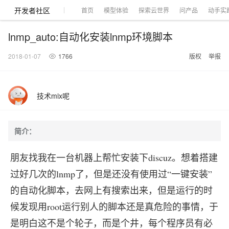
开发者社区
首页
模型体验
探索云世界
问产品
动手实
lnmp_auto:自动化安装lnmp环境脚本
2018-01-07
1766
版权
举报
大模型
产品
解决方案
权益
定价
云市场
伙伴
服务
了解阿里云
产品动态
精
精选解决方案
普
产
精
成
售
为
AI
价
数
成
企
天
AI
配
基
产
阿
市
创
专
服
开
加
技术mix呢
千问AI平台
大模型
阿里云 OPC
选
惠
品
选
为
前
什
特
格
据
为
业
池
场
置
础
品
里
场
新
业
务
发
入
创新助力计
睿译宝，AI翻译排版一
千问官方 MaaS 平台
Qwen Audio：打
一句话生成原生可编辑精美 PPT 文稿
为企业打
Agency Agents：拥有专属领域专家
NEW
NEW
Qwen3.8-
产
上
定
商
销
咨
么
惠
计
与
产
增
大
景
报
软
伙
云
活
加
服
伙
者
我
划
上传文档即自动完成翻译和格式还原
Max 模型上
Qwen-Audio-3.0-Realtime 端到端实时语音角色扮演
输入一句话想法, 轻松生成专业的 PPT
多领域专家智能体,一键组建 AI 虚拟交付团队
品
云
价
城
售
询
选
算
API
品
值
赛
体
价
件
伴
认
动
速
务
伴
社
们
简介：
线
至高可申
智
伙
择
器
伙
服
验
器
合
证
合
区
GLM-5.2：长任务时代开源旗舰模型
即刻拥有 DeepSeek-V4-Pro
一键部署幻兽
HappyHorse 打造一站式影视创作平台
HOT
大模型
启
精选产品
精选解决方案
大
普
在
域
云
2026
上
请百万元
数
伴
阿
伴
务
作
作
真正可用的 1M 上下文,一次完成代码全链路开发
Open
轻松解锁专属 DeepSeek-V4-Pro
一键购买专属联机服务器，轻松开启游戏
可视化编排打通从文字构思到成片全链路闭环
了解云产品的定价详情
AI
朋友找我在一台机器上帮忙安装下discuz。想着搭建
模
惠
线
名
服
阿里
云
据
AI
网
AI
Windows
域
Careers
Token 补
里
计
计
Search 向量
普
自助选配和估算价格
一站式生成采
人工智能与机器学习
AI
型
上
服
与
务
云峰
场
集
Coding
站
算
名
分
产
企
大
博
过好几次的lnmp了，但是还没有使用过“一键安装”
云
Hermes Agent，打造自进化智能体
5 分钟轻松部署专属 
划
高效搭建 AI 智能体与工作流应用
划
漫剧工坊：一站式动画创作平台
贴，五大
检索版支持
HOT
惠
服
云
务
网
器
会
景
宝塔
社
建
法
文本
图
语
智能编程，一键
销
品
业
模
文
云
视频检索
自主进化，持久记忆，越用越聪明
从聊天伙伴进化为能主动干活的本地数字员工
通过阿里云百炼高效搭建AI应用,助力高效开发
快速生产连贯的高质量长漫剧
权
手
权益加速
计算
互联网应用开发
务
官
站
ECS
组
Linux
商
会
的自动化脚本，去网上有搜索出来，但是运行的时
设
大
伙
生
支
型
生成
片
音
Pipeline 功
益
阿里
阿
Al
上
价
机
平
方
合
标
招
提供智能易用的域名
安全可靠、弹性
OPC 成
赛
问
AI
伴
态
持
认
能
售
快速拥有专属 OpenClaw
Claude Code + GStack 打造工程团队
和
低代码高效构建企业门户网站
识
10 分钟搭建微信、支付宝小程序
候发现用root运行别人的脚本还是真危险的事情，于
云
里
MaaS
三
CentOS
至高享 1亿+免费 tok
大数据
台
力
购
容器
成
多
什
格
聘
答
电
集
计
证
功
MaaS
云
服务
让AI从“聊天伙伴”进化为能干活的“数字员工”
要
安装技能 GStack，拥有专属 AI 工程团队
以可视化方式快速构建移动和 PC 门户网站
备
高效部署网站，快速应用到小程序
后
视
别
百
荐
端
么
云
千
对
覆盖90
咨
本
优
商
是明白这不是个轮子，而是个井，每个程序员有必
成
划
Docker
应用身份服
产品
中
伙伴
素
案
校
阿
现代化应用
炼
小
是
开
电
问
象
Qwen3.8-
Kimi-
云服务器38元/年起，超