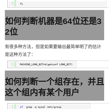
ModelScope
用
T2V
ASR
报
蓝
千
伴
Agentic
上
站
据
告
能
态
5
据
SSL
fi
务
AI
查
凌
问
培
Database 发
奥
库
平
Salesforce
小
Qoder
库
证
迁移与运维管理
实
办
询
解
OA
研
办
训
布
运
合
文戏情感细腻
支持中英
台
On
CN
PolarDB
高
书
践
程
公
决
究
公，
与
之
作
PAI
Alibaba
如何判断机器是64位还是3
专有云
基于千问大模型等，
100%兼容MyS
校
快
序
电
AI智能应用
方
报
限
认
旅
计
堡
Cloud
创
大
递
合
子
案
告
时
证
模
划
垒
Consulting
新
一站式AI开发、训练和推
云
容
2位
物
智
合
云
免
型
作
大
AI
大模
与
限
机
Partner 合
中
原
器
流
能
同
查
栖
费
云
白
量
模
模
应
型原
作计划
心
云
生
服
查
客
询
战
试
网
防
皮
积
板
云
解
型
用
生应
大
务
畅
询
服
合
有很多种方法，但是如果要输出最简单明了的估计
略
用
络
火
书
AI
分
建
工
析
数
Kubernetes
服
构
用
捷
作
参
自动承接线索
新
合
墙
大
加
站
开
DNS
据
版
是这种方法了：
通
务
建
伙
考
老
作
模
倍
物
企
计
ACK
覆盖公网/内网、递归/权威
主
Qoder
千
伴
同
定
计
型
NEW
Tableau
算
业
提供一站式管理容
云
AI
机
问
1
HOT
MACHINE_LONG_BIT=$(getconf LONG_BIT)
享
制
划
科
销
你的AI工作搭子，
订阅
大
服
登
应
上
安
办
活
建
研
售
最高领取价值200元试用
千
大
数
务
录
的
Salesforce
全
公
用
面向真实软件
站
合
与
万
动
AI空
问
模
据
MaxCompute
合
中
On
如何判断一个组存在，并且
NEW
作
AI
服
小
中课
AI
型
开
面向分析的企业级Sa
作
国
模
Alibaba
万
产
务
智
堂在
平
服
AI
发
AI
伙
板
Cloud ISV
有
一站式A
这个组内有某个用户
品
生
AI
线直
台-
务
ERP
生
治
看
应
伴
小
合作计划
无
免
态
建
播课
Token
平
产
理
见
管
程
用
界
伶
费
合
站
CRM
堂
Plan
台
力
平
新
理
序
鹊
试
作
及
低
（旗
百
NEW
先
台
成
力
1
if
grep -q mysql /etc/group
后