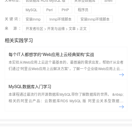
云数据库 RDS MySQL 版
关系型数据库
Shell
MySQL
Perl
PHP
程序员
关键词：
安装lnmp
lnmp环境脚本
安装lnmp环境脚本
来 源：
开发者社区
>
开发与运维
>
文章
> 正文
相关实践学习
每个IT人都想学的“Web应用上云经典架构”实战
本实验从Web应用上云这个最基本的、最普遍的需求出发，帮助IT从业者
们通过“阿里云Web应用上云解决方案”，了解一个企业级Web应用上云的
常见架构，了解如何构建一个高可用、可扩展的企业级应用架构。
MySQL数据库入门学习
本课程通过最流行的开源数据库MySQL带你了解数据库的世界。 &nbsp;
相关的阿里云产品：云数据库RDS MySQL 版 阿里云关系型数据库
RDS（Relational Database Service）是一种稳定可靠、可弹性伸缩的在
线数据库服务，提供容灾、备份、恢复、迁移等方面的全套解决方案，彻
底解决数据库运维的烦恼。 了解产品详
情:&nbsp;https://www.aliyun.com/product/rds/mysql&nbsp;