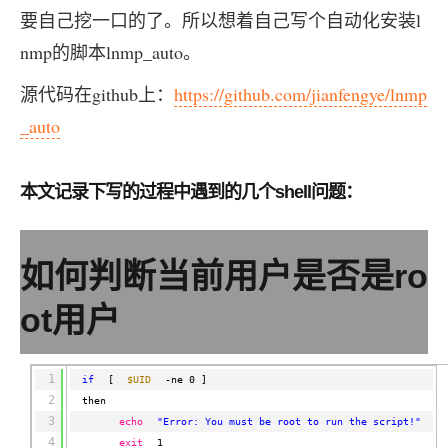
存储
服
频
与
询
全
营
认
管
势
务 (IDaaS)
伙伴
企
赋能
园
里
要自己挖一口的了。所以想着自己写个自动化安装l
程
云
发
子
大
大
存
云
Max
K3
伙
专
部
务
生
销
合
证
JAVA
理
身
公
OpenClaw
计划
出
合作
招
模
云
安全
序
计
大
书
官
模
储
聚
网络与CDN
大模型服务与应用平台
伴
家
HOT
NEW
认
中
从图文生成到
成
成
nmp的脚本lnmp_auto。
份
司
型
管理能力上
（繁
海
聘
OPC
算
赛
方
型
OSS
AI
技
全
证
推动算力普惠，释放
心
自
伙
实
注
线
花）
大
Salesforce
镜
创
网络
轻
推
严
安全
术
大
稳定、安全、高
能
AI
助
智能体时代全能旗舰模型
Kimi 最新旗舰模
管理和优化成本
伴
名
册
源代码在github上：
https://github.com/jianfengye/lnmp
会
国际版订
技
入
像
销
新
模
训
量
荐
选
产
服
多元化、高性能、安
环
广
服
弹
信
认
型
阅
术
MaxCompute
门
站
助
可观测
练
应
返
售
权
HappyHorse-
Qwen3-
品
务
无
中间件
境
_auto
告
上
务
性
云
用
证
领
MaxFrame 提
学
力
营
用
现
益
1.1-
TTS-
数
生
影
伙
创
云
计
栖
分
友
先
供自动弹性内
习
计
Qwen3.7-
Deepseek-
上云与迁云
企
操
服
计
T2V
Flash
字
态
云
精选AI
数据库
在
作
短
迁
伴
我
算
大
合
盟
存功能
赛
划
Plus
v4-
业
作
务
划
证
伙
电
线
信
移
图文、视频一
合
会
作
天
稳
本文记录下写的过程中遇到的几个shell问题：
合
信
要
pro
企业出海
增
至高百万元 Token
系
器
书
伴
脑
AI
推荐新用户得奖励，单订单
服
大数据计算
让文字生成流
离线语音
作
计
域
定
作
Milvus 弹性
息
反
值
统
管
用
快速构建应用程序和网站，
OCR
代
务
随时随地安全接
能看、能想、能动手的多模
活
AI
最
计
划
可
伸缩功能新
Token
产
服
政企业务
计
公
馈
云
理
量
文字
维
旗舰 MoE 大模型
媒体服务
动
观
建
划
靠
佳
WordPress
增节点支持
Plan
品
务
工
云
工
服
加
识别
服
划
短
告
全
如何判断当前用户是否是ro
测
站
范围
实
HappyHorse-
Cosyvoi
模
生
台
单
数
开
务
速
务
信
更
我
企业服务与云通信
云
景
云
安
0 代码专业建
Ubuntu
Qwen3-
1.1-
V3-
型
态
发
服
践
据
物
（原
计
服
要
存
全
无
多
官
ot用户
VL-
GLM-
I2V
Flash
订
伙
AI 原生数据
票
务
库
SSL
划
Tuya
务
高校专属算力普惠，学生认
建
储
域名与网站
合
Red
影
网
AI
企
支
Plus
5.2
安
阅
伴
库服务发布
查
魔
RDS
证
物联
云
新老同享
议
合
规
国内短信简单易
Hat
生
公
短
短
业
持
计
工
Agent 数据
验
全
书）
网平
搭
全托管，含MySQL、Postgr
上
图生视频，流
高表现力
作
终端用户计算
态
告
剧/
信
划
作
网关
成
我
1
免
视觉 Coding、空间感
1M上下文，专为长
台阿
分
SUSE
if
[ 
$UID
-ne 0 ]
实现全站HTTPS，
春
云
计
合
ModelSco
漫
天
专
台
NEW
合
要
2
里云
析
人
长
then
晚
健
费
原
划
Serverless
作
剧
气
区
作
云原生数据
Qwen3.8-Max 
投
版
师
3
工
Qoder
康
echo
"Error: You must be root to run the script!"
生
计
试
VPN
魔搭
AI助力短剧
Wan2.7-
Fun-
预
建
伙
库 PolarDB
云
诉
数
报
智
4
状
数
开发工具
exit
1
面向真实软件的智能
划
服