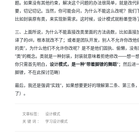
题。如果没有其他约束，解决这个问题的办法很简单，就是改代码而已
要，切记切记。当然，你可能会问，为什么不能这么改呢？我们
比如封装原有类，来实现新需求。这时候，设计模式就粉墨登场
三、上面所说，为什么不能直接改类里面的方法函数，比如直接加if
译了的dll，根本就改不了；或者是团队开发，别人不允许你改他
的类”，为什么他们不允许你改呢？是不是他们固执、偷懒，没有
“类”的概念。类就是一种封装，封装就意味着拒绝修改——想一想
你只需首先明白，
设计模式，是一种“带着脚镣的舞蹈”
；然后进
脚镣，不在此探讨范畴）
最后，我还是强调“实践”，如果想要更好的理解第二条、第三条
了）。
文章标签：
设计模式
关键词：
学习设计模式