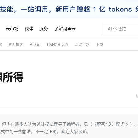
云市场
伙伴
服务
了解阿里云
践
官方博客
考认证
TIANCHI大赛
活动广场
下载
AI 特惠
数据与 API
成为产品伙伴
企业增值服务
最佳实践
价格计算器
AI 场景体
基础软件
产品伙伴合
阿里云认证
市场活动
配置报价
大模型
自助选配和估算价格
新方式
睿译宝，AI翻译排版一步到位
智启 AI 普惠权益
产品生态集成认证中心
企业支持计划
云上春晚
域名与网站
千问官方 MaaS 平台，为开发者和 Agent 而生，新用户赠送 1 亿 + tokens 额度
Qwen Aud
AI Coding
阿里云Maa
2026 阿里云
云服务器 E
为企业打
数据集
Windows
大模型认证
模型
NEW
NEW
想所得
交付可用成果
值低价云产品抢先购
上传文档即自动完成翻译和格式还原
至高享 1亿+免费 tokens，加速 Al 应用落地
提供智能易用的域名与建站服务
智能编程，一键
安全可靠、
产品生态伙伴
专家技术服务
云上奥运之旅
弹性计算合作
阿里云中企出
手机三要素
宝塔 Linux
全部认证
价格优势
有专属领域专家
GLM-5.2：长任务时代开源旗舰模型
阿里云 OPC 创新助力计划
千问大模型
即刻拥有 DeepS
AI 电商营销
对象存储 O
大模型
产品生态伙伴工作台
企业增值服务台
云栖战略参考
云存储合作计
云栖大会
身份实名认证
CentOS
训练营
推动算力普惠，释放技术红利
最高返9万
多领域专家智能体,一键组建 AI 虚拟交付团队
快速构建应用程序和网站，即刻迈出上云第一步
至高百万元 Token 补贴，加速一人公司成长
多元化、高性能、安全可靠的大模型服务
真正可用的 1M 上下文,一次完成代码全链路开发
轻松解锁专属 Dee
从图文生成到
云上的中国
数据库合作计
活动全景
短信
Docker
图片和
站式影视创作平台
Hermes Agent，打造自进化智能体
Token Plan 模型订阅计划
数字证书管理服务（原SSL证书）
5 分钟轻松部署
AI 广告创作
无影云电脑
企业成长
NEW
信息公告
看见新力量
云网络合作计
OCR 文字识别
JAVA
证享300元代金券
可视化编排打通从文字构思到成片全链路闭环
全托管，含MySQL、PostgreSQL、SQL Server、MariaDB多引擎
自主进化，持久记忆，越用越聪明
Qwen3.8-Max 首发尝鲜，限时加量 10 倍，夜间低至2折
实现全站HTTPS，呈现可信的WEB访问
图文、视频一
随时随地安
魔搭 Mode
Kimi-K3
HappyHors
NEW
loud
服务实践
官网公告
金融模力时刻
Salesforce O
版
发票查验
全能环境
Claude Code + GStack 打造工程团队
千问办公，限时限量积分加倍
Qoder
低代码高效构
AI 建站
短信服务
但也有很多人认为设计模式误导了编程者，见（《解密“设计模式”》）。
型
NEW
作计划
Kimi 最新旗舰模型，长程编程与推理利器
让文字生成流
计划
创新中心
魔搭 ModelSc
健康状态
理服务
让AI从“聊天伙伴”进化为能干活的“数字员工”
安装技能 GStack，拥有专属 AI 工程团队
你的AI工作搭子，覆盖日常办公高频场景
面向真实软件的智能体编程平台
0 代码专业建
模式中的一些想法，不一定正确，欢迎大家谈论。
客户案例
天气预报查询
操作系统
态合作计划