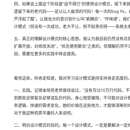
大模型解决方案
四、如果说上面这个阶段是“迫不得已”的使用设计模式，接下来
遗留下来的老代码——足以让人崩溃的代码！每一次的bug fi
迁移与运维管理
快速部署 Dify，高效搭建 
芦浮起了瓢”。让我充分的意识到什么叫“紧耦合”、“坏味道”，
专有云
计模式（但没有一次成功，老大不让，担不起责任呀——系统太
10 分钟在聊天系统中增加
五、真正的理解设计模式的核心思想。我认为我目前仍然没有达到
扩展开放，对修改关闭”，“优先使用聚合”之类的。但理解仍然
因，需要在更多的实践中体会提高。
看完这些，你肯定知道，我对学习设计模式是持支持肯定态度的
一、实践。记得金旭亮老师曾经说过，“没有写过10万行代码，
到那些足够复杂足够混乱的代码，身心饱受摧残，不可能对设计
务逻辑、快速的需求变化，她的价值在这些地方，才能够清晰的体
对于我这种资质平庸的人来说吧。
二、明白设计模式的目的。每一个设计模式，一定是要解决一定