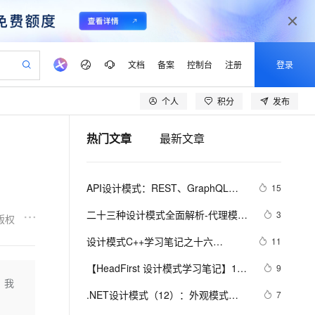
文档
备案
控制台
注册
登录
个人
积分
发布
验
作计划
器
AI 活动
专业服务
服务伙伴合作计划
开发者社区
加入我们
产品动态
服务平台百炼
阿里云 OPC 创新助力计划
热门文章
最新文章
一站式生成采购清单，支持单品或批量购买
io：打造专属 AI 语音助手
S产品伙伴计划（繁花）
峰会
CS
造的大模型服务与应用开发平台
一句话生成原生可编辑精美 PPT 文稿
AI 生产力先锋
Al MaaS 服务伙伴赋能合作
域名
博文
Careers
至高可申请百万元
Qwen3.8-Max 模型上线
开启高性价比 AI 编程新体验
弹性可伸缩的云计算服务
Qwen-Audio-3.0-Realtime 端到端实时语音角色扮演
输入一句话想法, 轻松生成专业的 PPT
先锋实践拓展 AI 生产力的边界
Token 补贴，五大权
计划
海大会
伙伴信用分合作计划
商标
问答
社会招聘
API设计模式：REST、GraphQL、
15
益加速 OPC 成功
eek-V4-Pro
SS
一键部署幻兽帕鲁游戏服务器
飞天发布时刻
HOT
Open Search 向量检索版支
划
备案
电子书
校园招聘
gRPC与tRPC全面解析
pSeek-V4-Pro
视频创作，一键激活电商全链路生产力
稳定、安全、高性价比、高性能的云存储服务
一键购买专属联机服务器，轻松开启游戏
所见，即是所愿
持视频检索 Pipeline 功能
更多支持
二十三种设计模式全面解析-代理模式
3
版权
划
公司注册
镜像站
视频生成
语音识别与合成
（Proxy Pattern）详解：探索隐藏于
专属 QwenPaw
漫剧工坊：一站式动画创作平台
AI 实训营
HOT
应用身份服务 (IDaaS)
设计模式C++学习笔记之十六
11
合作伙伴培训与认证
背后的力量
划
上云迁移
站生成，高效打造优质广告素材
全接入的云上超级电脑
从聊天伙伴进化为能主动干活的本地数字员工
快速生产连贯的高质量长漫剧
从基础到进阶，Agent 创客手把手教你
OpenClaw 管理能力上线
（Observer观察者模式）
lScope
我要反馈
e-1.1-T2V
Qwen3-TTS-Flash
【HeadFirst 设计模式学习笔记】11 
9
查询合作伙伴
n Alibaba Cloud ISV 合作
代维服务
建企业门户网站
10 分钟搭建微信、支付宝小程序
 我
MaxCompute MaxFrame 提
状态模式
畅细腻的高质量视频
离线语音合成大模型，多语言方言自适应，低延迟高稳定
创新加速
.NET设计模式（12）：外观模式
ope
登录合作伙伴管理后台
7
我要建议
站，无忧落地极速上线
以可视化方式快速构建移动和 PC 门户网站
国内短信简单易用，安全可靠，秒级触达，全球覆盖200+国家和地区。
高效部署网站，快速应用到小程序
供自动弹性内存功能
（Façade Pattern）