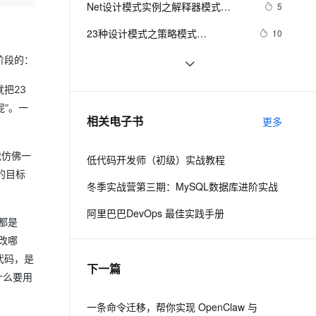
安全
Net设计模式实例之解释器模式
我要投诉
e-1.1-I2V
Cosyvoice-V3-Flash
5
PolarDB
上云场景组合购
Milvus 弹性伸缩功能新增节
伴
（Interpreter Pattern）(1)
漫剧创作，剧本、分镜、视频高效生成
100%兼容MySQL、PostgreSQL，兼容Oracle，支持集中和分布式
覆盖90%+业务场景，专享组合折扣价
点支持范围
畅自然，细节丰富
高表现力语音合成大模型，语音克隆听感自然
VPN
23种设计模式之策略模式
10
（Strategy）
ernetes 版 ACK
云聚AI 严选权益
AI 原生数据库服务发布
SSL 证书
Net设计模式实例之适配器模式
阶段的：
10
2V
Fun-ASR
，一键激活高效办公新体验
理容器应用的 K8s 服务
精选AI产品，从模型到应用全链提效
Agent 数据网关
（Adapter Pattern）
文戏情感细腻自然，动作戏激烈拳拳到肉，实现更强表演能力
支持中英文自由切换，具备更强的噪声鲁棒性
堡垒机
设计模式之单例模式
3
把23
AI 用量加速计划
云原生数据库 PolarDB
”。一
防火墙
、识别商机，让客服更高效、服务更出色。
PHP设计模式：单例模式
新老同享，达量后返
Agentic Database 发布
9
相关电子书
更多
主机安全
应用
我仿佛一
低代码开发师（初级）实战教程
千问办公
NEW
AI 应用及服务市场
的目标
的智能体编程平台
一站式AI生产力平台
冬季实战营第三期：MySQL数据库进阶实战
AI 应用
伶鹊
阿里巴巴DevOps 最佳实践手册
都是
企业级人与Agent协作平台，接入和调度多个数字员工
智能客服平台，对话机器人、对话分析、智能外呼
大模型
改哪
大模型服务平台百炼 - 全妙
自然语言处理
代码，是
下一篇
应用创作平台
多模态内容创作工具，已接入 DeepSeek
什么要用
数据标注
机器学习
一条命令迁移，帮你实现 OpenClaw 与