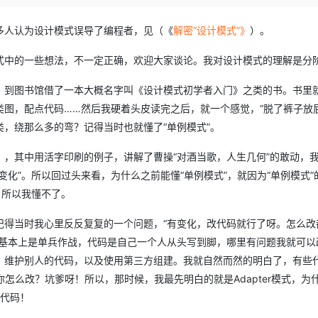
Deepseek-v4-pro
HappyHors
同享
万小智 AI 建站低至 15元/月
Qoder CN
AI 短剧/漫剧
云原生数据库 
快递物流查询
WordPress
成为服务伙
高校合作
点，立即开启云上创新
覆盖公网/内网、递归/权威、移动APP等全场景解析服务
送.CN域名，送备案服务码
基于千问大模型等，支持代码智能生成、研发智能问答
AI助力短剧
态智能体模型
旗舰 MoE 大模型，百万上下文与顶尖推理能力
图生视频，流
多人认为设计模式误导了编程者，见（《
解密“设计模式”》
）。
Ubuntu
服务生态伙伴
云工开物
企业应用
Works
Night Plan 支持 Qwen 3.8-Max
云原生大数据计算服务 MaxCompute
AI 办公
容器服务 Kub
NEW
式中的一些想法，不一定正确，欢迎大家谈论。我对设计模式的理解是分
GLM-5.2
Wan2.7-T
Red Hat
30+ 款产品免费体验
Data Agent 驱动的一站式 Data+AI 开发治理平台
夜间 5 折，Qwen/Meoo/TokenPlan 客户专享
面向分析的企业级SaaS模式云数据仓库
AI智能应用
提供一站式管
科研合作
视觉 Coding、空间感知、多模态思考等全面升级
1M上下文，专为长程任务能力而生
ERP
堂（旗舰版）
SUSE
，到图书馆借了一本大概名字叫《设计模式初学者入门》之类的书。书里就
智能客服
图，配点代码……然后我硬着头皮读完之后，就一个感觉，“脱了裤子放屁
CRM
防护产品
2个月
自动承接线索
，绕那么多的弯？记得当时也就懂了“单例模式”。
建站小程序
OA 办公系统
AI 应用构建
大模型原生
，其中用活字印刷的例子，讲解了曹操“对酒当歌，人生几何”的敢动，
力提升
财税管理
模板建站
Qoder
大模型服务平台百炼-应用模版
HOT
NEW
化”。所以回过头来看，为什么之前能懂“单例模式”，就因为“单例模式”
面向真实软件
个人版上线、团队版降价；千问3.8-Max首发发尝鲜
丰富多元化的应用模版和解决方案
400电话
定制建站
，所以我懂不了。
万有无界
大模型服务平台百炼-智能体
方案
广告营销
模板小程序
记得当时我心里反反复复的一个问题，“有变化，改代码就行了呀。怎么改
的模型效果
灵活可视化地构建企业级 Agent
定制小程序
我基本上是单兵作战，代码是自己一个人从头写到脚，哪里有问题我就可以
秒悟
人工智能平台 PAI
、维护别人的代码，以及使用第三方组建。我就自然而然的明白了，有些
APP 开发
云端极速 AI 
新一代 AI 视频生成模型，深度适配广告营销等场景
AI Native 的算法工程平台，一站式完成建模、训练、推理服务部署
你怎么改？坑爹呀！所以，那时候，我最先明白的就是Adapter模式，为
建站系统
的代码！