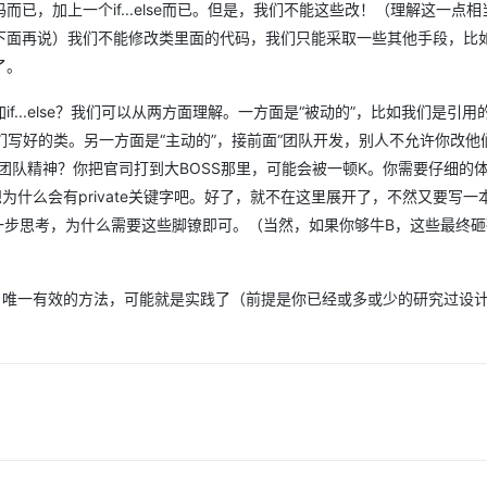
，加上一个if...else而已。但是，我们不能这些改！（理解这一点相
下面再说）我们不能修改类里面的代码，我们只能采取一些其他手段，比
了。
...else？我们可以从两方面理解。一方面是“被动的”，比如我们是引用
们写好的类。另一方面是“主动的”，接前面“团队开发，别人不允许你改他
团队精神？你把官司打到大BOSS那里，可能会被一顿K。你需要仔细的
为什么会有private关键字吧。好了，就不在这里展开了，不然又要写一
一步思考，为什么需要这些脚镣即可。（当然，如果你够牛B，这些最终砸
，唯一有效的方法，可能就是实践了（前提是你已经或多或少的研究过设