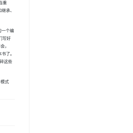
当重
如继承、
的一个编
们写好
体会，
本书了。
碎这些
计模式