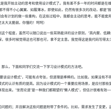
就是我开始主动的思考和使用设计模式了。我有差不多一年的时间都是在
x，都不得不小心翼翼、如履薄冰，即使如此，仍然有很多次的改动，都是“
AI 应用
10分钟微调：让0.6B模型媲美235B模
多模态数据信
我们会有计划的做一些重构，在这些过程中，我都会主动的思考，能不能套
型
依托云原生高可用架构,实现Dify私有化部署
老太大太脆弱，你懂的！呵呵）
用1%尺寸在特定领域达到大模型90%以上效果
一个 AI 助手
超强辅助，Bol
这个程度，虽然可以随口说出一些耳熟能详的设计原则，“高内聚、低耦合
即刻拥有 DeepSeek-R1 满血版
在企业官网、通讯软件中为客户提供 AI 客服
多种方案随心选，轻松解锁专属 DeepSeek
不深，很多时候觉得这也可那也可，拿不定主意。我觉得这是我代码写得太
。那么，下面和同学们交流一下学习设计模式的方法吧。
不要谈设计模式”，可能有点夸张，但道理是棒棒的。比如我，如果没有不
模式的认识有质的提高。因为设计模式的一个重要应用场景，是应付那些
现出来。“坐而论道”是一种我们都期望的“懒人模式”，但估计很难有效—
的问题的；并且解决这些问题是附带了条件的。比如，需求发生了变更，