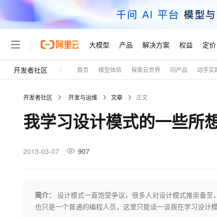
大模型
产品
解决方案
权益
定价
开发者社区
首页
模型体验
探索云世界
问产品
动手实
大模型
产品
解决方案
权益
定价
云市场
伙伴
服务
了解阿里云
精选产品
精选解决方案
普惠上云
产品定价
精选商城
成为销售伙伴
售前咨询
为什么选择阿里云
千问AI平台
开发者社区
开发与运维
文章
正文
了解云产品的定价详情
大模型服务平台百炼
千问办公，解锁你的工作
普惠上云 官方力荐
分销伙伴
在线服务
网站建设
什么是云计算
大
我学习设计模式的一些所
大模型服务与应用平台
企业级Agent产品，直接
云服务器38元/年起，超
咨询伙伴
多端小程序
技术领先
云上成本管理
售后服务
轻量应用服务器
Agency Agents：拥
官方推荐返现计划
大模型
精选产品
精选解决方案
Salesforce 国际版订阅
稳定可靠
管理和优化成本
推荐新用户得奖励，单订单
销售伙伴合作计划
2013-03-07
907
自助服务
友盟天域
安全合规
人工智能与机器学习
AI
文本生成
云数据库 RDS
HappyHorse 打造一
云工开物
无影生态合作计划
在线服务
观测云
分析师报告
高校专属算力普惠，学生认
计算
互联网应用开发
Qwen3.8-Max
HOT
Salesforce On Alibaba C
工单服务
Tuya 物联网平台阿里云
研究报告与白皮书
人工智能平台 PAI
快速拥有专属 OpenClaw
简介：
设计模式一直饱受争议，很多人对设计模式推崇备至，
大模
Consulting Partner 合
大数据
容器
智能体时代全能旗舰模型
免费试用
短信专区
一站式AI开发、训练和推
也只是一个普通的编程人员，这里只能谈一谈我在学习设计
蓝凌 OA
AI 大模型销售与服务生
现代化应用