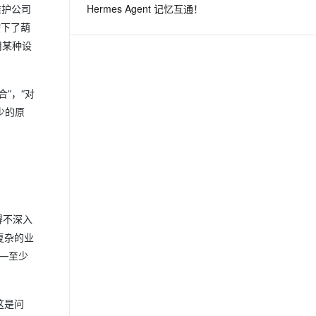
Hermes Agent 记忆互通！
维护公司
按下了葫
息提取
与 AI 智能体进行实时音视频通话
用某种设
从文本、图片、视频中提取结构化的属性信息
构建支持视频理解的 AI 音视频实时通话应用
t.diy 一步搞定创意建站
构建大模型应用的安全防护体系
”，“对
通过自然语言交互简化开发流程,全栈开发支持
通过阿里云安全产品对 AI 应用进行安全防护
少的原
得不深入
复杂的业
—至少
这是问