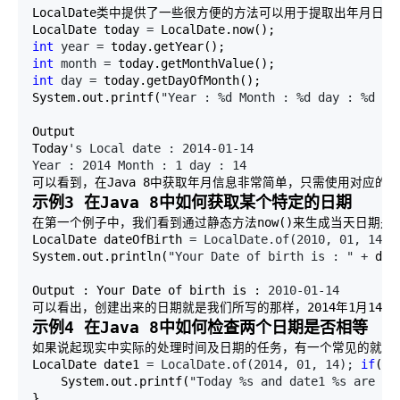
LocalDate类中提供了一些很方便的方法可以用于提取出年月日以
LocalDate today 
=
int
 year =
int
 month =
int
 day =
 today.getDayOfMonth(); 

System.out.printf(
"Year : %d Month : %d day : %d \t
Output 

Today
's Local date : 2014-01-14 

Year : 2014 Month : 1 day : 14
可以看到，在Java 8中获取年月信息非常简单，只需使用对应的g
示例3 在Java 8中如何获取某个特定的日期
在第一个例子中，我们看到通过静态方法now()来生成当天日期是非
LocalDate dateOfBirth 
= LocalDate.of(2010, 01, 14
); 
System.out.println(
"Your Date of birth is : " +
 dat
Output : Your Date of birth is : 
2010-01-14
可以看出，创建出来的日期就是我们所写的那样，2014年1月14日
示例4 在Java 8中如何检查两个日期是否相等
如果说起现实中实际的处理时间及日期的任务，有一个常见的就是要检
LocalDate date1 
= LocalDate.of(2014, 01, 14); 
if
(da
    System.out.printf(
"Today %s and date1 %s are sa
} 
