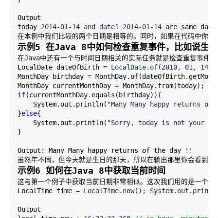
Output 

today 
2014-01-14 and date1 2014-01-14
 are same date

在本例中我们比较的两个日期是相等的。同时，如果在代码中你拿
示例5 在Java 8中如何检查重复事件，比如说生日
在Java中还有一个与时间日期相关的实际任务就是检查重复事件，
LocalDate dateOfBirth 
= LocalDate.of(2010, 01, 14
); 
MonthDay birthday 
=
 MonthDay.of(dateOfBirth.getMont
MonthDay currentMonthDay 
=
if
(currentMonthDay.equals(birthday)){ 

    System.out.println(
"Many Many happy returns of 
}
else
{ 

    System.out.println(
"Sorry, today is not your bi
} 

Output: Many Many happy returns of the day 
!!
虽然年不同，但今天就是生日的那天，所以在输出那里你会看到一
示例6 如何在Java 8中获取当前时间
这与第一个例子中获取当前日期非常相似。这次我们用的是一个叫Local
LocalTime time 
= LocalTime.now(); System.out.printl
Output 
