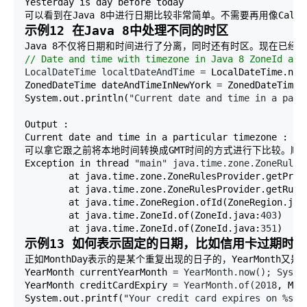
Yesterday is day before today

可以看到在Java 8中进行日期比较非常简单。不需要再用像Cale
示例12 在Java 8中处理不同的时区
//
 Date and time with timezone in Java 8 ZoneId ame
LocalDateTime localtDateAndTime =
 LocalDateTime.now(
ZonedDateTime dateAndTimeInNewYork 
=
 ZonedDateTime.
System.out.println(
"Current date and time in a part
Output : 

Current date and time in a particular timezone : 
20
可以拿它跟之前将本地时间转换成GMT时间的方式进行下比较。顺便
Exception in thread 
"main" java.time.zone.ZoneRules
        at java.time.zone.ZoneRulesProvider.getProv
        at java.time.zone.ZoneRulesProvider.getRule
        at java.time.ZoneRegion.ofId(ZoneRegion.jav
        at java.time.ZoneId.of(ZoneId.java:
403
)

        at java.time.ZoneId.of(ZoneId.java:
351
)
示例13 如何表示固定的日期，比如信用卡过期时间
正如MonthDay表示的是某个重复出现的日子的，YearMonth
YearMonth currentYearMonth 
= YearMonth.now(); Syste
YearMonth creditCardExpiry 
= YearMonth.of(2018
, Mon
System.out.printf(
"Your credit card expires on %s %