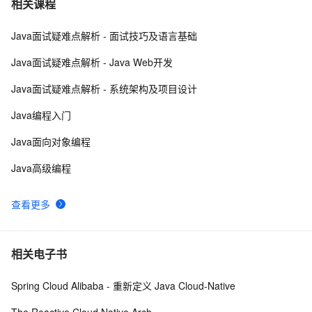
7
相关课程
（JDK1.7）
Java面试疑难点解析 - 面试技巧及语言基础
ubuntu12.04 安装配置jdk1.7
688
8
Java面试疑难点解析 - Java Web开发
JDK 21中的字符串模板：提升代码可读性与维护性的新
12
9
Java面试疑难点解析 - 系统架构及项目设计
利器
【本地与Java无缝对接】JDK 22外部函数和内存API：
7
10
Java编程入门
JNI终结者，性能与安全双提升！
Java面向对象编程
Java高级编程
查看更多
相关电子书
Spring Cloud Alibaba - 重新定义 Java Cloud-Native