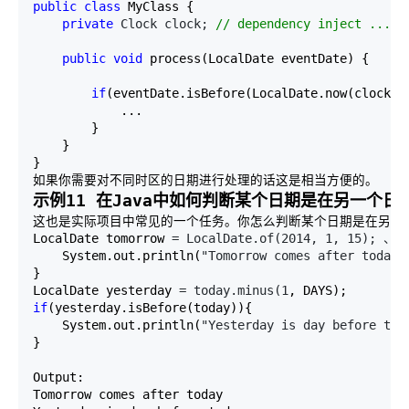
public
class
 MyClass { 

private
 Clock clock; 
//
 dependency inject ... 
public
void
 process(LocalDate eventDate) { 

if
(eventDate.isBefore(LocalDate.now(clock)) 
            ... 

        } 

    } 

}

如果你需要对不同时区的日期进行处理的话这是相当方便的。
示例11 在Java中如何判断某个日期是在另一个
这也是实际项目中常见的一个任务。你怎么判断某个日期是在另一个日期的前
LocalDate tomorrow 
= LocalDate.of(2014, 1, 15); 、
i
    System.out.println(
"Tomorrow comes after today"
} 

LocalDate yesterday 
= today.minus(1
if
(yesterday.isBefore(today)){ 

    System.out.println(
"Yesterday is day before tod
} 

Output: 

Tomorrow comes after today 
