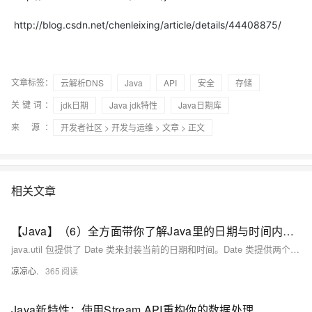
http://blog.csdn.net/chenleixing/article/details/44408875/
文章标签：
云解析DNS
Java
API
安全
存储
关键词：
jdk日期
Java jdk特性
Java日期库
来 源：
开发者社区
>
开发与运维
>
文章
> 正文
相关文章
【Java】（6）全方面带你了解Java里的日期与时间内容，介绍 Calendar、GregorianCalendar、Date类
java.util 包提供了 Date 类来封装当前的日期和时间。Date 类提供两个构造函数来实例化 Date 对象。第一个构造函数使用当前日期和时间来初始化对象。Date( )第二个构造函数接收一个参数，该参数是从1970年1月1日起的毫秒数。
凉凉心.
365
Java新特性：使用Stream API重构你的数据处理