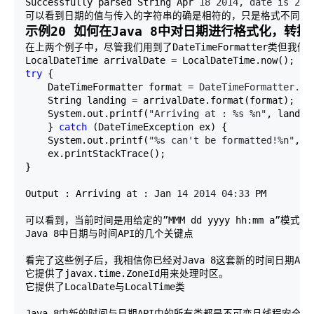
Successfully parsed String Apr 
18 2014, date is 201
可以看到日期的值与传入的字符串的确是相符的，只是格式不同。
示例20 如何在Java 8中对日期进行格式化，转
在上两个例子中，尽管我们用到了DateTimeFormatter类
LocalDateTime arrivalDate 
=
try
 { 

    DateTimeFormatter format 
= DateTimeFormatter.of
    String landing 
=
 arrivalDate.format(format); 

    System.out.printf(
"Arriving at : %s %n"
, landing
    } 
catch
 (DateTimeException ex) { 

    System.out.printf(
"%s can't be formatted!%n"
, a
    ex.printStackTrace(); 

} 

Output : Arriving at : Jan 
14 2014 04:33
 PM
可以看到，当前时间是用给定的”MMM dd yyyy hh:mm a”
Java 8中日期与时间API的几个关键点
看完了这些例子后，我相信你已经对Java 8这套新的时间日期AP
它提供了javax.time.ZoneId用来处理时区。

它提供了LocalDate与LocalTime类
Java 8中新的时间与日期API中的所有类都是不可变且线程安全的，这与之