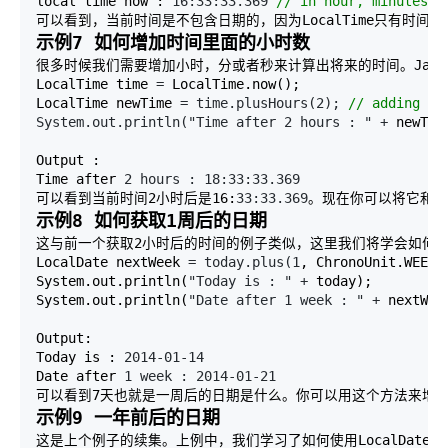
local time now : 
16:33:33.369 
//
 in hour, minutes, 
可以看到，当前时间是不包含日期的，因为LocalTime只有时间
示例7 如何增加时间里面的小时数
很多时候我们需要增加小时，分或者秒来计算出将来的时间。Java 8
LocalTime time 
=
 LocalTime.now(); 

LocalTime newTime 
= time.plusHours(2); 
//
 adding tw
System.out.println("Time after 2 hours : " +
 newTime
Output : 

Time after 
2 hours : 18:33:33.369
可以看到当前时间2小时后是16:
33:33.369
。现在你可以将它和J
示例8 如何获取1周后的日期
这与前一个获取2小时后的时间的例子类似，这里我们将学会如何获取到
LocalDate nextWeek 
= today.plus(1
, ChronoUnit.WEEKS)
System.out.println(
"Today is : " +
 today); 

System.out.println(
"Date after 1 week : " +
 nextWeek
Output: 

Today is : 
2014-01-14
Date after 
1 week : 2014-01-21
可以看到7天也就是一周后的日期是什么。你可以用这个方法来增加一个
示例9 一年前后的日期
这是上个例子的续集。上例中，我们学习了如何使用LocalDate的