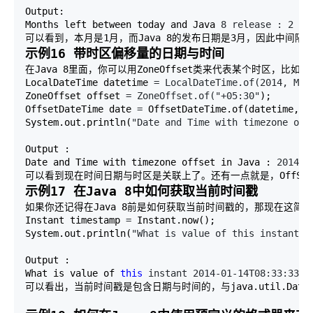
Output: 

Months left between today and Java 
8 release : 2
可以看到，本月是1月，而Java 8的发布日期是3月，因此中间隔
示例16 带时区偏移量的日期与时间
在Java 8里面，你可以用ZoneOffset类来代表某个时区，比如印度
LocalDateTime datetime 
= LocalDateTime.of(2014, Mon
ZoneOffset offset 
= ZoneOffset.of("+05:30"
); 

OffsetDateTime date 
=
 OffsetDateTime.of(datetime, of
System.out.println(
"Date and Time with timezone off
Output : 

Date and Time with timezone offset in Java : 
2014-0
可以看到现在时间日期与时区是关联上了。还有一点就是，OffSetDa
示例17 在Java 8中如何获取当前时间戳
如果你还记得在Java 8前是如何获取当前时间戳的，那现在这简直就
Instant timestamp 
=
 Instant.now(); 

System.out.println(
"What is value of this instant "
Output : 

What is value of 
this
 instant 2014-01-14T08:33:33
.37