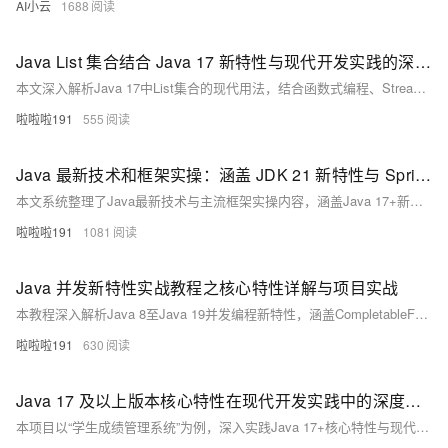
AI小云
1688
Java List 集合结合 Java 17 新特性与现代开发实践的深度解析及实战指南 Java List 集合
本文深入解析Java 17中List集合的现代用法，结合函数式编程、Stream API、密封类、模式匹配等新特性，通过实操案例讲解数据处理、并行计算、响应式编程等场景下的高级应用，帮助开发者提升集合操作效率与代码质量。
啦啦啦191
555
Java 最新技术和框架实操：涵盖 JDK 21 新特性与 Spring Security 6.x 安全框架搭建
本文系统整理了Java最新技术与主流框架实操内容，涵盖Java 17+新特性（如模式匹配、文本块、记录类）、Spring Boot 3微服务开发、响应式编程（WebFlux）、容器化部署（Docker+K8s）、测试与CI/CD实践，附完整代码示例和学习资源推荐，助你构建现代Java全栈开发能力。
啦啦啦191
1081
Java 并发新特性实战教程之核心特性详解与项目实战
本教程深入解析Java 8至Java 19并发编程新特性，涵盖CompletableFuture异步编程、StampedLock读写锁、Flow API响应式流、VarHandle内存访问及结构化并发等核心技术。结合电商订单处理、缓存系统、实时数据流、高性能计数器与用户资料聚合等实战案例，帮助开发者高效构建高并发、低延迟、易维护的Java应用。适合中高级Java开发者提升并发编程能力。
啦啦啦191
630
Java 17 及以上版本核心特性在现代开发实践中的深度应用与高效实践方法 Java 开发实践
本项目以“学生成绩管理系统”为例，深入实践Java 17+核心特性与现代开发技术。采用Spring Boot 3.1、WebFlux、R2DBC等构建响应式应用，结合Record类、模式匹配、Stream优化等新特性提升代码质量。涵盖容器化部署（Docker）、自动化测试、性能优化及安全加固，全面展示Java最新技术在实际项目中的应用，助力开发者掌握现代化Java开发方法。