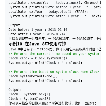
LocalDate previousYear 
= today.minus(1
, ChronoUnit.Y
System.out.println(
"Date before 1 year : " +
 previo
LocalDate nextYear 
= today.plus(1
, YEARS); 

System.out.println(
"Date after 1 year : " +
 nextYear
Output: 

Date before 
1 year : 2013-01-14
Date after 
1 year : 2015-01-14
可以看到现在一共有两年，一个是2013年，一个是2015年，分别是
示例10 在Java 8中使用时钟
//
 Returns the current time based on your system cl
Clock clock =
 Clock.systemUTC(); 

System.out.println(
"Clock : " +
 clock); 

//
 Returns time based on system clock zone Clock de
Clock.systemDefaultZone(); 

System.out.println(
"Clock : " +
 clock); 

Output: 

Clock : SystemClock[Z] 

Clock : SystemClock[Z]
