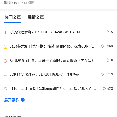
啦啦啦191
513
热门文章
最新文章
动态代理解释-JDK,CGLIB,JAVASSIST,ASM
5
1
Java技术周刊第14期：浅谈HashMap，探索JDK（集
8963
2
合框架）
从 JDK 9 到 19，认识一个新的 Java 形态（内存篇）
8
3
JDK11变化详解，JDK8升级JDK11详细指南
5713
4
【Tomcat】直接启动tomcat时为tomcat指定JDK 而不
532
5
是读取环境变量中的配置
Oracle 要慌了！华为终于开源了自家的 Huawei JDK
13
6
——毕昇 JDK！
集合详解（四）----HashSet和HashMap源码剖析
2