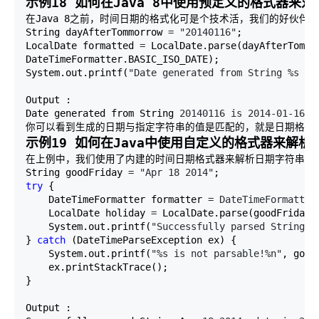
示例18 如何在Java 8中使用预定义的格式器来
在Java 8之前，时间日期的格式化可是个技术活，我们的好伙伴S
String dayAfterTommorrow 
= "20140116"
; 

LocalDate formatted 
=
 LocalDate.parse(dayAfterTommor
DateTimeFormatter.BASIC_ISO_DATE); 

System.out.printf(
"Date generated from String %s is
Output : 

Date generated from String 
20140116 is 2014-01-16
你可以看到生成的日期与指定字符串的值是匹配的，就是日期格式
示例19 如何在Java中使用自定义的格式器来解析
在上例中，我们使用了内建的时间日期格式器来解析日期字符串。当然了，
String goodFriday 
= "Apr 18 2014"
try
 { 

    DateTimeFormatter formatter 
= DateTimeFormatter
    LocalDate holiday 
=
 LocalDate.parse(goodFriday, 
    System.out.printf(
"Successfully parsed String %
} 
catch
 (DateTimeParseException ex) { 

    System.out.printf(
"%s is not parsable!%n"
, good
    ex.printStackTrace(); 

} 

Output : 
