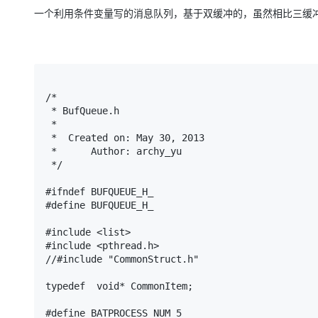
存储
天池大赛
Qwen3.7-Plus
云解析DNS
解决方案免费试用 新老
电子合同
一个利用条件变量写的消息队列，基于双缓冲的，虽然相比三缓
最高领取价值200元试用
能看、能想、能动手的多模
安全
网络与CDN
AI 算法大赛
畅捷通
大数据开发治理平台 Data
AI 产品 免费试用
网络
安全
云开发大赛
Qwen3-VL-Plus
Tableau 订阅
1亿+ 大模型 tokens 和 
可观测
入门学习赛
中间件
AI空中课堂在线直播课
云防火墙
140+云产品 免费试用
/*

上云与迁云
 * BufQueue.h

云原生的云上边界网络安全
产品新客免费试用，最长1
数据库
 *

生态解决方案
大模型服务
 *  Created on: May 30, 2013

企业出海
大模型ACA认证体验
大数据计算
 *      Author: archy_yu

助力企业全员 AI 认知与能
行业生态解决方案
 */

千问AI平台-Token Plan
政企业务
媒体服务
开发者生态解决方案
#ifndef BUFQUEUE_H_

企业服务与云通信
#define BUFQUEUE_H_

千问AI平台-模型体验
AI 开发和 AI 应用解决
在线体验全尺寸、多种模态
域名与网站
#include <list>

#include <pthread.h>

Happy 系列大模型
终端用户计算
//#include "CommonStruct.h"

typedef  void* CommonItem;

Serverless
#define BATPROCESS_NUM 5

开发工具