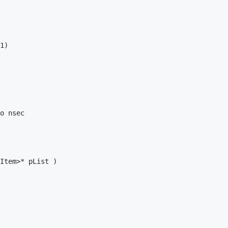
1)

Item>* pList )
