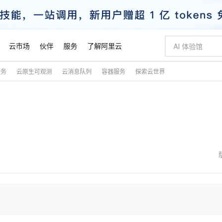
云市场
伙伴
服务
了解阿里云
服务
云原生可观测
云消息队列
容器服务
探索云世界
AI 特惠
数据与 API
成为产品伙伴
企业增值服务
最佳实践
价格计算器
AI 场景体
基础软件
产品伙伴合
阿里云认证
市场活动
配置报价
大模型
自助选配和估算价格
新方式
睿译宝，AI翻译排版一步到位
智启 AI 普惠权益
产品生态集成认证中心
企业支持计划
云上春晚
域名与网站
千问官方 MaaS 平台，为开发者和 Agent 而生，新用户赠送 1 亿 + tokens 额度
Qwen Aud
AI Coding
阿里云Maa
2026 阿里云
云服务器 E
为企业打
数据集
Windows
大模型认证
模型
NEW
NEW
交付可用成果
值低价云产品抢先购
上传文档即自动完成翻译和格式还原
至高享 1亿+免费 tokens，加速 Al 应用落地
提供智能易用的域名与建站服务
智能编程，一键
安全可靠、
产品生态伙伴
专家技术服务
云上奥运之旅
弹性计算合作
阿里云中企出
手机三要素
宝塔 Linux
全部认证
价格优势
有专属领域专家
GLM-5.2：长任务时代开源旗舰模型
阿里云 OPC 创新助力计划
千问大模型
即刻拥有 DeepS
AI 电商营销
对象存储 O
大模型
产品生态伙伴工作台
企业增值服务台
云栖战略参考
云存储合作计
云栖大会
身份实名认证
CentOS
训练营
推动算力普惠，释放技术红利
最高返9万
多领域专家智能体,一键组建 AI 虚拟交付团队
快速构建应用程序和网站，即刻迈出上云第一步
至高百万元 Token 补贴，加速一人公司成长
多元化、高性能、安全可靠的大模型服务
真正可用的 1M 上下文,一次完成代码全链路开发
轻松解锁专属 Dee
从图文生成到
云上的中国
数据库合作计
活动全景
短信
Docker
图片和
站式影视创作平台
Hermes Agent，打造自进化智能体
Token Plan 模型订阅计划
数字证书管理服务（原SSL证书）
5 分钟轻松部署
AI 广告创作
无影云电脑
企业成长
NEW
信息公告
看见新力量
云网络合作计
OCR 文字识别
JAVA
证享300元代金券
可视化编排打通从文字构思到成片全链路闭环
全托管，含MySQL、PostgreSQL、SQL Server、MariaDB多引擎
自主进化，持久记忆，越用越聪明
Qwen3.8-Max 首发尝鲜，限时加量 10 倍，夜间低至2折
实现全站HTTPS，呈现可信的WEB访问
图文、视频一
随时随地安
魔搭 Mode
Kimi-K3
HappyHors
NEW
loud
服务实践
官网公告
金融模力时刻
Salesforce O
版
发票查验
全能环境
Claude Code + GStack 打造工程团队
千问办公，限时限量积分加倍
Qoder
低代码高效构
AI 建站
短信服务
型
NEW
作计划
Kimi 最新旗舰模型，长程编程与推理利器
让文字生成流
计划
创新中心
魔搭 ModelSc
健康状态
理服务
让AI从“聊天伙伴”进化为能干活的“数字员工”
安装技能 GStack，拥有专属 AI 工程团队
你的AI工作搭子，覆盖日常办公高频场景
面向真实软件的智能体编程平台
0 代码专业建
客户案例
天气预报查询
操作系统
态合作计划