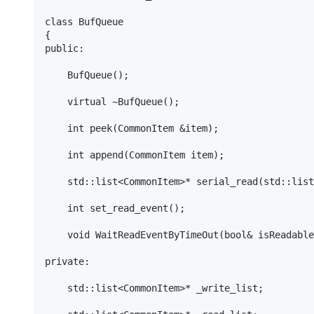
大模型解决方案
class BufQueue

迁移与运维管理
{

快速部署 Dify，高效搭建 
public:

专有云
    BufQueue();

10 分钟在聊天系统中增加
    virtual ~BufQueue();

    int peek(CommonItem &item);

    int append(CommonItem item);

    std::list<CommonItem>* serial_read(std::list<CommonItem>* inlist);

    int set_read_event();

    void WaitReadEventByTimeOut(bool& isReadable);

private:

    std::list<CommonItem>* _write_list;
