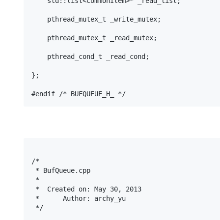
    std::list<CommonItem>* _read_list;

    pthread_mutex_t _write_mutex;

    pthread_mutex_t _read_mutex;

    pthread_cond_t _read_cond;

};

#endif /* BUFQUEUE_H_ */
/*

 * BufQueue.cpp

 *

 *  Created on: May 30, 2013

 *      Author: archy_yu

 */
