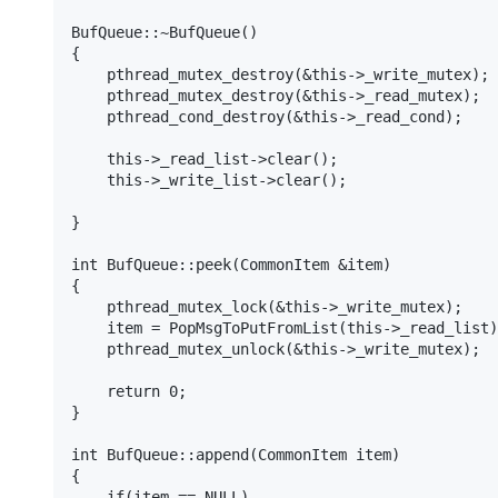
BufQueue::~BufQueue()

{

    pthread_mutex_destroy(&this->_write_mutex);

    pthread_mutex_destroy(&this->_read_mutex);

    pthread_cond_destroy(&this->_read_cond);

    this->_read_list->clear();

    this->_write_list->clear();

}

int BufQueue::peek(CommonItem &item)

{

    pthread_mutex_lock(&this->_write_mutex);

    item = PopMsgToPutFromList(this->_read_list);

    pthread_mutex_unlock(&this->_write_mutex);

    return 0;

}

int BufQueue::append(CommonItem item)

{

    if(item == NULL)
