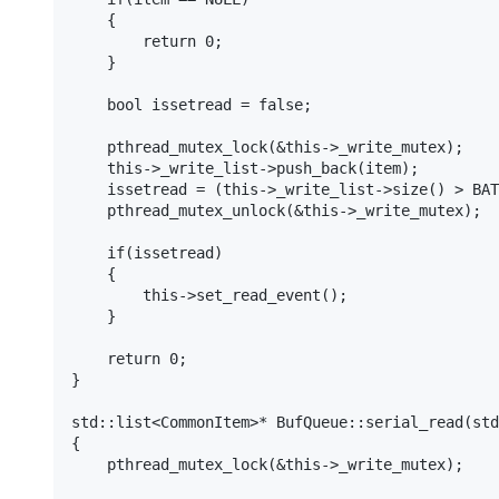
    {

        return 0;

    }

    bool issetread = false;

    pthread_mutex_lock(&this->_write_mutex);

    this->_write_list->push_back(item);

    issetread = (this->_write_list->size() > BATPROCESS_NUM);

    pthread_mutex_unlock(&this->_write_mutex);

    if(issetread)

    {

        this->set_read_event();

    }

    return 0;

}

std::list<CommonItem>* BufQueue::serial_read(std
{

    pthread_mutex_lock(&this->_write_mutex);
