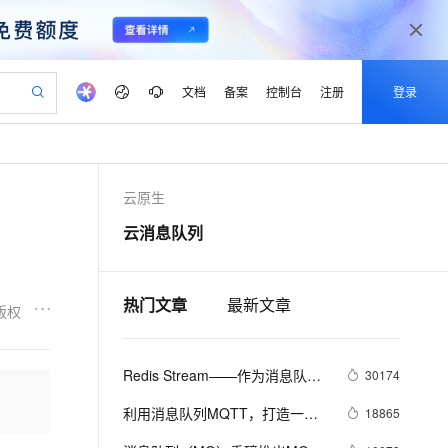
文档
备案
控制台
注册
登录
验
作计划
器
AI 活动
专业服务
服务伙伴合作计划
开发者社区
加入我们
产品动态
服务平台百炼
阿里云 OPC 创新助力计划
云原生
一站式生成采购清单，支持单品或批量购买
io：打造专属 AI 语音助手
S产品伙伴计划（繁花）
峰会
CS
造的大模型服务与应用开发平台
一句话生成原生可编辑精美 PPT 文稿
AI 生产力先锋
Al MaaS 服务伙伴赋能合作
域名
博文
Careers
至高可申请百万元
Qwen3.8-Max 模型上线
云消息队列
开启高性价比 AI 编程新体验
弹性可伸缩的云计算服务
Qwen-Audio-3.0-Realtime 端到端实时语音角色扮演
输入一句话想法, 轻松生成专业的 PPT
先锋实践拓展 AI 生产力的边界
Token 补贴，五大权
计划
海大会
伙伴信用分合作计划
商标
问答
社会招聘
益加速 OPC 成功
eek-V4-Pro
SS
一键部署幻兽帕鲁游戏服务器
飞天发布时刻
HOT
Open Search 向量检索版支
划
备案
电子书
校园招聘
pSeek-V4-Pro
视频创作，一键激活电商全链路生产力
稳定、安全、高性价比、高性能的云存储服务
一键购买专属联机服务器，轻松开启游戏
所见，即是所愿
持视频检索 Pipeline 功能
热门文章
最新文章
更多支持
版权
划
公司注册
镜像站
视频生成
语音识别与合成
专属 QwenPaw
漫剧工坊：一站式动画创作平台
AI 实训营
HOT
应用身份服务 (IDaaS)
合作伙伴培训与认证
划
上云迁移
站生成，高效打造优质广告素材
全接入的云上超级电脑
从聊天伙伴进化为能主动干活的本地数字员工
快速生产连贯的高质量长漫剧
从基础到进阶，Agent 创客手把手教你
OpenClaw 管理能力上线
Redis Stream——作为消息队列
lScope
30174
我要反馈
e-1.1-T2V
Qwen3-TTS-Flash
查询合作伙伴
n Alibaba Cloud ISV 合作
代维服务
的典型应用场景
建企业门户网站
10 分钟搭建微信、支付宝小程序
MaxCompute MaxFrame 提
畅细腻的高质量视频
离线语音合成大模型，多语言方言自适应，低延迟高稳定
利用消息队列MQTT，打造一款
18865
创新加速
ope
登录合作伙伴管理后台
我要建议
站，无忧落地极速上线
以可视化方式快速构建移动和 PC 门户网站
国内短信简单易用，安全可靠，秒级触达，全球覆盖200+国家和地区。
高效部署网站，快速应用到小程序
供自动弹性内存功能
属于自己的IM社交软件