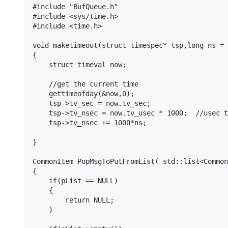
#include "BufQueue.h"

#include <sys/time.h>

#include <time.h>

void maketimeout(struct timespec* tsp,long ns = 
{

    struct timeval now;

    //get the current time

    gettimeofday(&now,0);

    tsp->tv_sec = now.tv_sec;

    tsp->tv_nsec = now.tv_usec * 1000;  //usec to nsec

    tsp->tv_nsec += 1000*ns;

}

CommonItem PopMsgToPutFromList( std::list<Common
{

    if(pList == NULL)

    {

        return NULL;

    }
