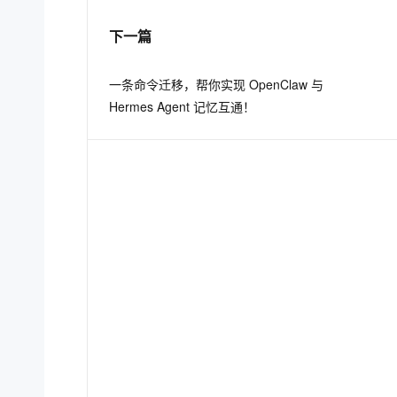
下一篇
息提取
与 AI 智能体进行实时音视频通话
从文本、图片、视频中提取结构化的属性信息
构建支持视频理解的 AI 音视频实时通话应用
一条命令迁移，帮你实现 OpenClaw 与
t.diy 一步搞定创意建站
构建大模型应用的安全防护体系
Hermes Agent 记忆互通！
通过自然语言交互简化开发流程,全栈开发支持
通过阿里云安全产品对 AI 应用进行安全防护