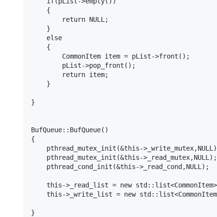
    if(pList->empty())

    {

        return NULL;

    }

    else

    {

        CommonItem item = pList->front();

        pList->pop_front();

        return item;

    }

}

BufQueue::BufQueue()

{

    pthread_mutex_init(&this->_write_mutex,NULL);

    pthread_mutex_init(&this->_read_mutex,NULL);

    pthread_cond_init(&this->_read_cond,NULL);

    this->_read_list = new std::list<CommonItem>();

    this->_write_list = new std::list<CommonItem>();

}
