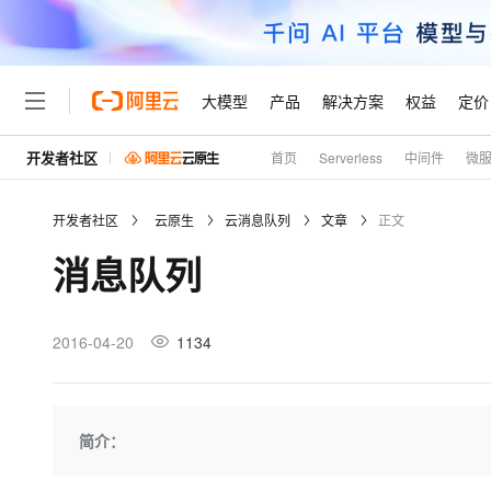
大模型
产品
解决方案
权益
定价
开发者社区
首页
Serverless
中间件
微
大模型
产品
解决方案
权益
定价
云市场
伙伴
服务
了解阿里云
精选产品
精选解决方案
普惠上云
产品定价
精选商城
成为销售伙伴
售前咨询
为什么选择阿里云
千问AI平台
开发者社区
云原生
云消息队列
文章
正文
了解云产品的定价详情
大模型服务平台百炼
千问办公，解锁你的工作
普惠上云 官方力荐
分销伙伴
在线服务
网站建设
什么是云计算
大
消息队列
大模型服务与应用平台
企业级Agent产品，直接
云服务器38元/年起，超
咨询伙伴
多端小程序
技术领先
云上成本管理
售后服务
轻量应用服务器
Agency Agents：拥
官方推荐返现计划
大模型
精选产品
精选解决方案
Salesforce 国际版订阅
稳定可靠
管理和优化成本
推荐新用户得奖励，单订单
销售伙伴合作计划
2016-04-20
1134
自助服务
友盟天域
安全合规
人工智能与机器学习
AI
文本生成
云数据库 RDS
HappyHorse 打造一
云工开物
无影生态合作计划
在线服务
观测云
分析师报告
高校专属算力普惠，学生认
计算
互联网应用开发
Qwen3.8-Max
HOT
Salesforce On Alibaba C
工单服务
Tuya 物联网平台阿里云
研究报告与白皮书
人工智能平台 PAI
快速拥有专属 OpenClaw
简介：
大模
Consulting Partner 合
大数据
容器
智能体时代全能旗舰模型
免费试用
短信专区
一站式AI开发、训练和推
蓝凌 OA
AI 大模型销售与服务生
现代化应用