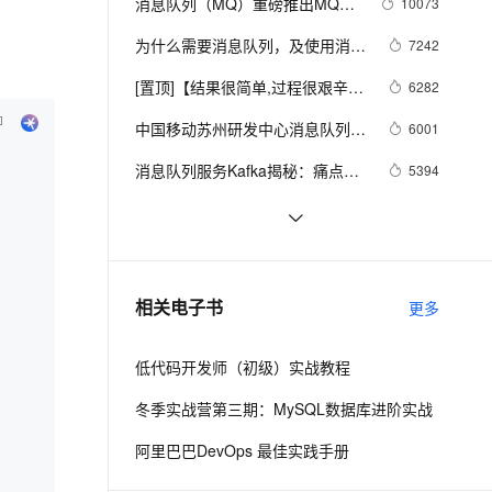
安全
消息队列（MQ）重磅推出MQTT
10073
我要投诉
e-1.1-I2V
Cosyvoice-V3-Flash
PolarDB
上云场景组合购
Milvus 弹性伸缩功能新增节
伴
移动物联套件
漫剧创作，剧本、分镜、视频高效生成
100%兼容MySQL、PostgreSQL，兼容Oracle，支持集中和分布式
覆盖90%+业务场景，专享组合折扣价
点支持范围
畅自然，细节丰富
高表现力语音合成大模型，语音克隆听感自然
为什么需要消息队列，及使用消息
7242
VPN
队列的好处？
ernetes 版 ACK
云聚AI 严选权益
[置顶]【结果很简单,过程很艰辛】
AI 原生数据库服务发布
6282
SSL 证书
2V
Fun-ASR
，一键激活高效办公新体验
理容器应用的 K8s 服务
精选AI产品，从模型到应用全链提效
Agent 数据网关
记阿里云Ons消息队列服务填坑过
文戏情感细腻自然，动作戏激烈拳拳到肉，实现更强表演能力
支持中英文自由切换，具备更强的噪声鲁棒性
中国移动苏州研发中心消息队列高
堡垒机
6001
程
AI 用量加速计划
可用设计之谈 | SOFAStack 用户
云原生数据库 PolarDB
防火墙
消息队列服务Kafka揭秘：痛点、
5394
、识别商机，让客服更高效、服务更出色。
新老同享，达量后返
Agentic Database 发布
说
优势以及适用场景
主机安全
应用
MQ消息队列.NET SDK的使用
5060
Redis笔记（七）Java实现Redis
4780
千问办公
NEW
AI 应用及服务市场
消息队列
的智能体编程平台
一站式AI生产力平台
阿里云即将直播发布消息队列
4426
相关电子书
更多
AI 应用
Kafka：全面融合开源生态
伶鹊
企业级人与Agent协作平台，接入和调度多个数字员工
智能客服平台，对话机器人、对话分析、智能外呼
大模型
低代码开发师（初级）实战教程
大模型服务平台百炼 - 全妙
自然语言处理
冬季实战营第三期：MySQL数据库进阶实战
应用创作平台
多模态内容创作工具，已接入 DeepSeek
数据标注
阿里巴巴DevOps 最佳实践手册
机器学习