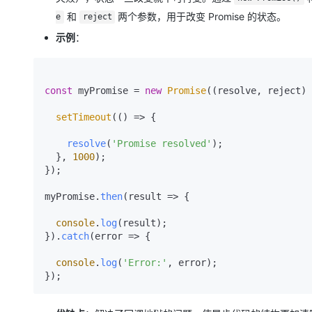
和
两个参数，用于改变 Promise 的状态。
e
reject
示例
：
const
 myPromise = 
new
Promise
(
(
resolve, reject
) 
setTimeout
(
() =>
 {

resolve
(
'Promise resolved'
);

  }, 
1000
);

});

myPromise.
then
(
result
 =>
 {

console
.
log
(result);

}).
catch
(
error
 =>
 {

console
.
log
(
'Error:'
, error);
