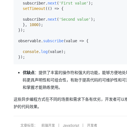
  subscriber.
next
(
'First value'
);

setTimeout
(
() =>
 {

  subscriber.
next
(
'Second value'
);

  }, 
1000
);

});

observable.
subscribe
(
value
 =>
 {

console
.
log
(value);

优缺点
：提供了丰富的操作符和强大的功能，能够方便地处
码更具声明性和可组合性，有助于提高代码的可维护性和可测
和掌握才能熟练使用。
这些异步编程方式在不同的场景和需求下各有优劣，开发者可以
护的代码效果。
文章标签：
前端开发
JavaScript
开发者