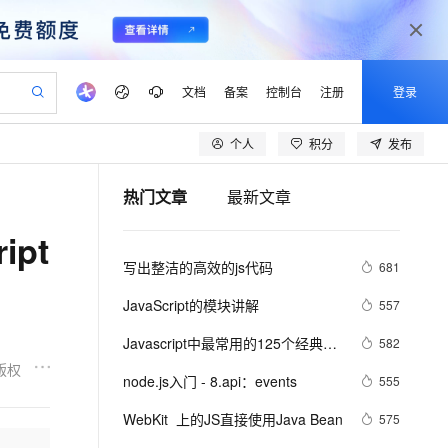
文档
备案
控制台
注册
登录
个人
积分
发布
验
作计划
器
AI 活动
专业服务
服务伙伴合作计划
开发者社区
加入我们
产品动态
服务平台百炼
阿里云 OPC 创新助力计划
热门文章
最新文章
一站式生成采购清单，支持单品或批量购买
可编辑精美 PPT 文稿
S产品伙伴计划（繁花）
峰会
CS
造的大模型服务与应用开发平台
Agency Agents：拥有专属领域专家
AI 生产力先锋
Al MaaS 服务伙伴赋能合作
域名
博文
Careers
至高可申请百万元
Qwen3.8-Max 模型上线
ipt
 轻松生成专业的 PPT
开启高性价比 AI 编程新体验
弹性可伸缩的云计算服务
先锋实践拓展 AI 生产力的边界
多领域专家智能体,一键组建 AI 虚拟交付团队
Token 补贴，五大权
计划
海大会
伙伴信用分合作计划
商标
问答
社会招聘
写出整洁的高效的js代码
681
益加速 OPC 成功
帕鲁游戏服务器
SS
HappyHorse 打造一站式影视创作平台
飞天发布时刻
HOT
Open Search 向量检索版支
划
备案
电子书
校园招聘
联机服务器，轻松开启游戏
视频创作，一键激活电商全链路生产力
稳定、安全、高性价比、高性能的云存储服务
所见，即是所愿
持视频检索 Pipeline 功能
可视化编排打通从文字构思到成片全链路闭环
更多支持
JavaScript的模块讲解
557
划
公司注册
镜像站
视频生成
语音识别与合成
 智能体与工作流应用
漫剧工坊：一站式动画创作平台
AI 实训营
应用身份服务 (IDaaS)
Javascript中最常用的125个经典
582
合作伙伴培训与认证
划
上云迁移
站生成，高效打造优质广告素材
全接入的云上超级电脑
通过阿里云百炼高效搭建AI应用,助力高效开发
快速生产连贯的高质量长漫剧
从基础到进阶，Agent 创客手把手教你
OpenClaw 管理能力上线
技…
版权
lScope
我要反馈
e-1.1-T2V
Qwen3-TTS-Flash
node.js入门 - 8.api：events
555
查询合作伙伴
n Alibaba Cloud ISV 合作
代维服务
建企业门户网站
10 分钟搭建微信、支付宝小程序
MaxCompute MaxFrame 提
畅细腻的高质量视频
离线语音合成大模型，多语言方言自适应，低延迟高稳定
创新加速
WebKit  上的JS直接使用Java Bean
ope
登录合作伙伴管理后台
575
我要建议
站，无忧落地极速上线
以可视化方式快速构建移动和 PC 门户网站
国内短信简单易用，安全可靠，秒级触达，全球覆盖200+国家和地区。
高效部署网站，快速应用到小程序
供自动弹性内存功能