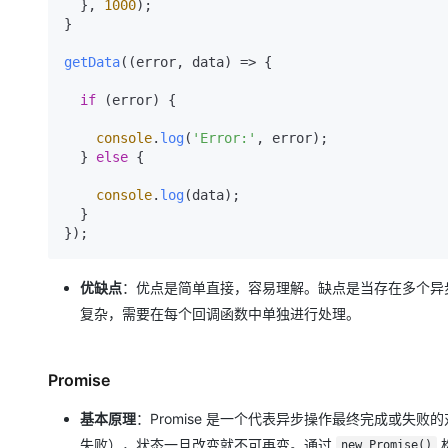
  }, 
1000
);

大模型解决方案
}

迁移与运维管理
快速部署 Dify，高效搭建 
getData
(
(
error, data
) =>
 {

专有云
if
 (error) {

10 分钟在聊天系统中增加
console
.
log
(
'Error:'
, error);

  } 
else
 {

console
.
log
(data);

  }

优缺点
：优点是简单直接，容易理解。缺点是当存在多个异
复杂，需要在每个回调函数中单独进行处理。
Promise
基本原理
：Promise 是一个代表异步操作最终完成或失败的对象
失败），状态一旦改变就不可再变。通过
new Promise()