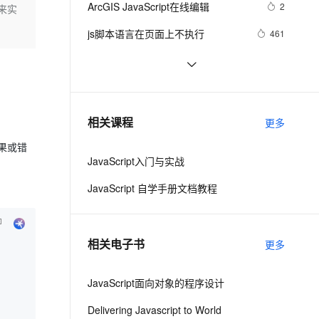
安全
ArcGIS JavaScript在线编辑
我要投诉
e-1.1-I2V
Cosyvoice-V3-Flash
2
来实
PolarDB
上云场景组合购
Milvus 弹性伸缩功能新增节
伴
漫剧创作，剧本、分镜、视频高效生成
100%兼容MySQL、PostgreSQL，兼容Oracle，支持集中和分布式
覆盖90%+业务场景，专享组合折扣价
点支持范围
畅自然，细节丰富
高表现力语音合成大模型，语音克隆听感自然
VPN
js脚本语言在页面上不执行
461
ernetes 版 ACK
云聚AI 严选权益
AI 原生数据库服务发布
SSL 证书
Visual Studio正式支持jQuery 
3
2V
Fun-ASR
，一键激活高效办公新体验
理容器应用的 K8s 服务
精选AI产品，从模型到应用全链提效
Agent 数据网关
JavaScript程式库
文戏情感细腻自然，动作戏激烈拳拳到肉，实现更强表演能力
支持中英文自由切换，具备更强的噪声鲁棒性
堡垒机
【Javascript Demo】一个日期下拉
476
AI 用量加速计划
云原生数据库 PolarDB
菜单的实现
防火墙
、识别商机，让客服更高效、服务更出色。
密码强度应用(js)
新老同享，达量后返
Agentic Database 发布
771
相关课程
更多
主机安全
应用
果或错
JavaScript入门与实战
千问办公
NEW
AI 应用及服务市场
的智能体编程平台
一站式AI生产力平台
JavaScript 自学手册文档教程
AI 应用
伶鹊
企业级人与Agent协作平台，接入和调度多个数字员工
智能客服平台，对话机器人、对话分析、智能外呼
大模型
相关电子书
更多
大模型服务平台百炼 - 全妙
自然语言处理
应用创作平台
多模态内容创作工具，已接入 DeepSeek
JavaScript面向对象的程序设计
数据标注
机器学习
Delivering Javascript to World