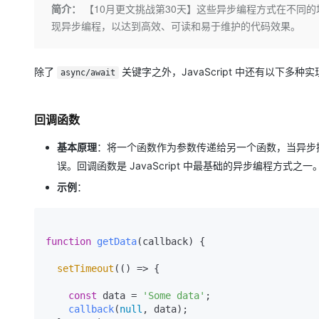
存储
天池大赛
Qwen3.7-Plus
简介：
【10月更文挑战第30天】这些异步编程方式在不同
云解析DNS
解决方案免费试用 新老
电子合同
现异步编程，以达到高效、可读和易于维护的代码效果。
最高领取价值200元试用
能看、能想、能动手的多模
安全
网络与CDN
AI 算法大赛
畅捷通
大数据开发治理平台 Data
AI 产品 免费试用
网络
安全
云开发大赛
Qwen3-VL-Plus
Tableau 订阅
1亿+ 大模型 tokens 和 
除了
关键字之外，JavaScript 中还有以下多
async/await
可观测
入门学习赛
中间件
AI空中课堂在线直播课
云防火墙
140+云产品 免费试用
上云与迁云
云原生的云上边界网络安全
产品新客免费试用，最长1
数据库
回调函数
生态解决方案
大模型服务
企业出海
大模型ACA认证体验
大数据计算
基本原理
：将一个函数作为参数传递给另一个函数，当异步
助力企业全员 AI 认知与能
行业生态解决方案
误。回调函数是 JavaScript 中最基础的异步编程方式之一
千问AI平台-Token Plan
政企业务
媒体服务
开发者生态解决方案
示例
：
企业服务与云通信
千问AI平台-模型体验
AI 开发和 AI 应用解决
在线体验全尺寸、多种模态
域名与网站
function
getData
(
callback
) {

Happy 系列大模型
终端用户计算
setTimeout
(
() =>
 {

Serverless
const
 data = 
'Some data'
;

callback
(
null
, data);

开发工具