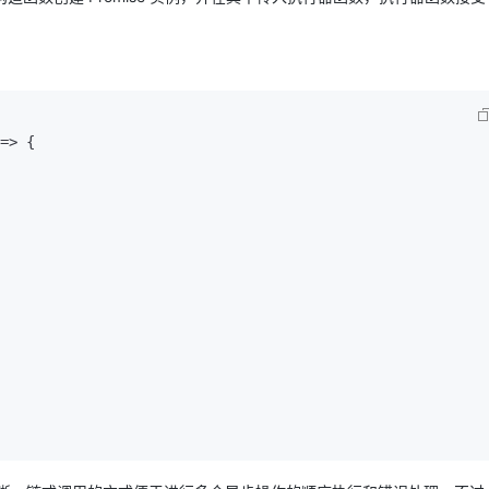
=>
 {
