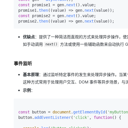
const
 promise1 = gen.
next
().
value
;

promise1.
then
(
(
value
) =>
 gen.
next
const
 promise2 = gen.
next
().
value
;

promise2.
then
(
(
value
) =>
 gen.
next
优缺点
：提供了一种简洁而直观的方式来处理异步操作，使异步
如手动调用
方法或使用一些辅助函数来自动执行 Gen
next()
事件监听
基本原理
：通过监听特定事件的发生来处理异步操作。当某
这种方式常用于处理用户交互、DOM 事件等异步场景，与
示例
：
const
 button = 
document
.
getElementById
(
'myButton
button.
addEventListener
(
'click'
, 
function
(
) {
