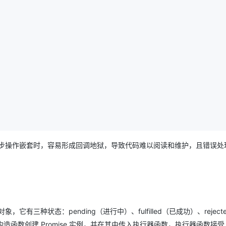
AI 应用
10分钟微调：让0.6B模型媲美235B模
多模态数据信
型
依托云原生高可用架构,实现Dify私有化部署
用1%尺寸在特定领域达到大模型90%以上效果
一个 AI 助手
超强辅助，Bol
即刻拥有 DeepSeek-R1 满血版
在企业官网、通讯软件中为客户提供 AI 客服
多种方案随心选，轻松解锁专属 DeepSeek
步操作嵌套时，容易形成回调地狱，导致代码难以阅读和维护，且错误处
，它有三种状态：pending（进行中）、fulfilled（已成功）、reject
构造函数创建 Promise 实例，并在其中传入执行器函数，执行器函数接