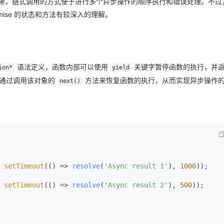
晰，链式调用的方式便于进行多个异步操作的顺序执行和错误处理。不过
ise 的状态和方法有较深入的理解。
语法定义，函数内部可以使用
关键字暂停函数的执行，并
ion*
yield
对象，通过调用该对象的
方法来恢复函数的执行，从而实现异步操作
next()
setTimeout
(
() =>
resolve
(
'Async result 1'
), 
1000
));

setTimeout
(
() =>
resolve
(
'Async result 2'
), 
500
));
