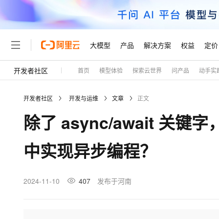
大模型
产品
解决方案
权益
定价
开发者社区
首页
模型体验
探索云世界
问产品
动手实
大模型
产品
解决方案
权益
定价
云市场
伙伴
服务
了解阿里云
精选产品
精选解决方案
普惠上云
产品定价
精选商城
成为销售伙伴
售前咨询
为什么选择阿里云
千问AI平台
开发者社区
开发与运维
文章
正文
了解云产品的定价详情
大模型服务平台百炼
睿译宝，AI翻译排版一
普惠上云 官方力荐
分销伙伴
在线服务
网站建设
什么是云计算
大
除了 async/await 关键
大模型服务与应用平台
上传文档即自动完成翻译和
云服务器38元/年起，超
咨询伙伴
多端小程序
技术领先
云上成本管理
售后服务
轻量应用服务器
GLM-5.2：长任务时代
官方推荐返现计划
大模型
精选产品
精选解决方案
Salesforce 国际版订阅
稳定可靠
中实现异步编程？
管理和优化成本
推荐新用户得奖励，单订单
销售伙伴合作计划
自助服务
友盟天域
安全合规
人工智能与机器学习
AI
文本生成
云数据库 RDS
Hermes Agent，打造
云工开物
无影生态合作计划
在线服务
观测云
分析师报告
自主进化，持久记忆，越用
高校专属算力普惠，学生认
计算
互联网应用开发
2024-11-10
407
发布于河南
Qwen3.8-Max
HOT
Salesforce On Alibaba C
工单服务
Tuya 物联网平台阿里云
研究报告与白皮书
人工智能平台 PAI
快速拥有专属 OpenClaw
大模
Consulting Partner 合
大数据
容器
智能体时代全能旗舰模型
免费试用
短信专区
一站式AI开发、训练和推
蓝凌 OA
AI 大模型销售与服务生
现代化应用