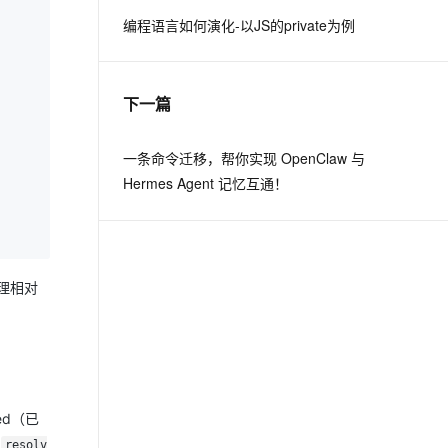
编程语言如何演化-以JS的private为例
息提取
与 AI 智能体进行实时音视频通话
从文本、图片、视频中提取结构化的属性信息
构建支持视频理解的 AI 音视频实时通话应用
下一篇
t.diy 一步搞定创意建站
构建大模型应用的安全防护体系
通过自然语言交互简化开发流程,全栈开发支持
通过阿里云安全产品对 AI 应用进行安全防护
一条命令迁移，帮你实现 OpenClaw 与
Hermes Agent 记忆互通！
理相对
ed（已
受
resolv