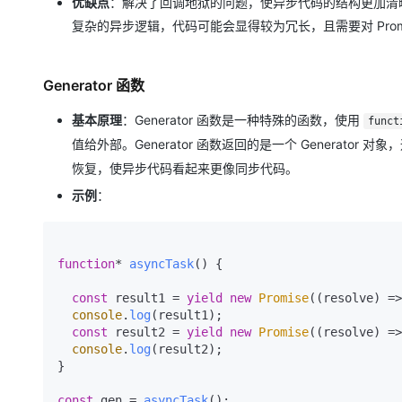
优缺点
：解决了回调地狱的问题，使异步代码的结构更加清
复杂的异步逻辑，代码可能会显得较为冗长，且需要对 Prom
Generator 函数
基本原理
：Generator 函数是一种特殊的函数，使用
funct
值给外部。Generator 函数返回的是一个 Generator 
恢复，使异步代码看起来更像同步代码。
示例
：
function
* 
asyncTask
(
) {

const
 result1 = 
yield
new
Promise
(
(
resolve
) =>
console
.
log
(result1);

const
 result2 = 
yield
new
Promise
(
(
resolve
) =>
console
.
log
(result2);

}

const
 gen = 
asyncTask