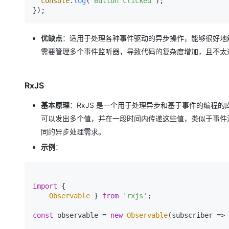
console
.
log
(
'Button clicked'
);

优缺点
：适用于处理各种事件驱动的异步操作，能够很好地
需要管理多个事件监听器，导致代码的复杂度增加，且不太
RxJS
基本原理
：RxJS 是一个用于处理异步和基于事件的编程的
可以发出多个值，并在一段时间内传递这些值，类似于事件
同的异步处理需求。
示例
：
import
 {

Observable
 } 
from
'rxjs'
;

const
 observable = 
new
Observable
(
subscriber
 =>
 