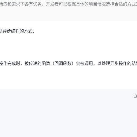
Deepseek-v4-pro
HappyHors
的场景和需求下各有优劣，开发者可以根据具体的项目情况选择合适的方式
同享
万小智 AI 建站低至 15元/月
Qoder CN
AI 短剧/漫剧
云原生数据库 
快递物流查询
WordPress
成为服务伙
高校合作
点，立即开启云上创新
覆盖公网/内网、递归/权威、移动APP等全场景解析服务
送.CN域名，送备案服务码
基于千问大模型等，支持代码智能生成、研发智能问答
AI助力短剧
态智能体模型
旗舰 MoE 大模型，百万上下文与顶尖推理能力
图生视频，流
Ubuntu
服务生态伙伴
云工开物
企业应用
Works
Night Plan 支持 Qwen 3.8-Max
云原生大数据计算服务 MaxCompute
AI 办公
容器服务 Kub
NEW
GLM-5.2
Wan2.7-T
Red Hat
30+ 款产品免费体验
Data Agent 驱动的一站式 Data+AI 开发治理平台
夜间 5 折，Qwen/Meoo/TokenPlan 客户专享
面向分析的企业级SaaS模式云数据仓库
AI智能应用
提供一站式管
种实现异步编程的方式：
科研合作
视觉 Coding、空间感知、多模态思考等全面升级
1M上下文，专为长程任务能力而生
ERP
堂（旗舰版）
SUSE
智能客服
CRM
防护产品
2个月
自动承接线索
建站小程序
OA 办公系统
AI 应用构建
大模型原生
操作完成时，被传递的函数（回调函数）会被调用，以处理异步操作的结
力提升
财税管理
模板建站
。
Qoder
大模型服务平台百炼-应用模版
HOT
NEW
面向真实软件
个人版上线、团队版降价；千问3.8-Max首发发尝鲜
丰富多元化的应用模版和解决方案
400电话
定制建站
万有无界
大模型服务平台百炼-智能体
方案
广告营销
模板小程序
的模型效果
灵活可视化地构建企业级 Agent
定制小程序
秒悟
人工智能平台 PAI
APP 开发
云端极速 AI 
新一代 AI 视频生成模型，深度适配广告营销等场景
AI Native 的算法工程平台，一站式完成建模、训练、推理服务部署
建站系统