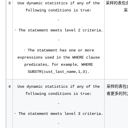
3
Use dynamic statistics if any of the
采样的表包
following conditions is true:
采
·
· The statement meets level 2 criteria.
·
· The statement has one or more
expressions used in the WHERE clause
predicates, for example, WHERE
SUBSTR(cust_last_name,1,3).
4
Use dynamic statistics if any of the
采样的表包
following conditions is true:
者更多的列
·
· The statement meets level 3 criteria.
·