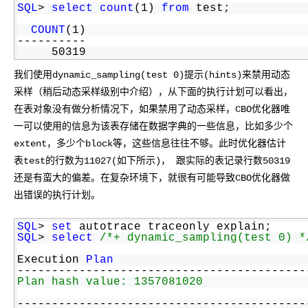
OA
企业级人与Ag
用
计
至
舰
炼-
服
锋
DataWorks
SQL
> 
select
count
(1) 
from
 test;
量
定
为
台
办
智能客服
划
15
1亿+ 大模型 tokens 和 
版）
应
个人版上线、团队版降价；千
务
先锋实践拓展 
制
Data Agent 驱动的一站式
服
公
秒
COUNT
(1)
元/
用
金
小
市
----------
系
悟
大
务
140+云
月
模
融
千
飞
云
程
     50319
场
生
统
模
产
版
伙
送.CN域名，送备案
模
问
天
防
序
型
态
云端极速 AI 
品
力
AI
丰富多元化的应用模
我们使用dynamic_sampling(test 0)提示(hints)来禁用动态
发
伴
火
财
服
免
Night
解
时
平
APP
布
墙
采样（稍后动态采样级别中介绍），从下面的执行计划可以看出，
税
务
费
Plan
刻
AI
台-
大
开发
时
决
云原生的云上边界网络安全
管
在表对象没有做分析情况下，如果禁用了动态采样，CBO优化器唯
平
试
支
应
模
模
刻
方
理
服
台
客
一可以使用的信息为该表存储在数据字典的一些信息，比如多少个
用
建
持
用
型
型
所见，即是所
案
务
百
户
站
Qwen
产品新客免费试用，最长1
体
服
extent，多少个block等，这些信息往往不够。此时优化器估计
400
生
炼
案
大
系
3.8-
验
务
电
AI
表test的行数为11027(如下所示)， 跟实际的表记录行数50319
态
-
例
模
统
大
Max
平
话
实
还是有蛮大的偏差。在复杂环境下，就很有可能导致CBO优化器做
伙
全
型
模
台
行
NEW
在线体验全尺寸、多种模态
训
伴
妙
出错误的执行计划。
型
百
业
广
夜间 5 折，Qwen/Me
营
自
多模态内
ACA
炼-
生
告
Happy
从基础到进阶，
然
认
智
态
营
SQL
> 
set
 autotrace traceonly explain;
系
语
SQL
> 
select
/*+ dynamic_sampling(test 0) *
证
能
解
销
列
言
体
体
决
大
Execution 
Plan
处
验
方
模
灵活可视化地构建企业级
------------------------------------------
理
案
Plan hash value: 1357081020
助力企业全员 AI 认知与能
型
人
新一代 AI 视频生成模型
数
------------------------------------------
开