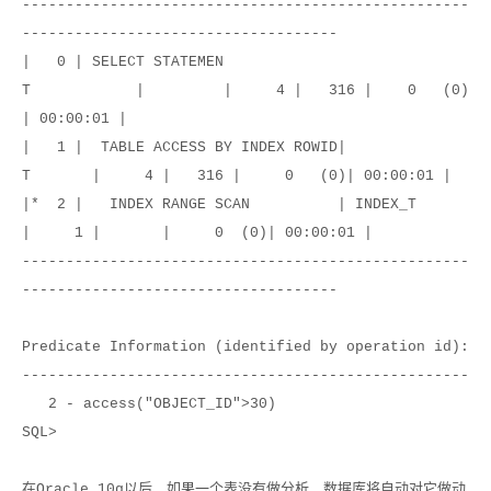
---------------------------------------------------
------------------------------------
| 0 | SELECT STATEMEN
T | | 4 | 316 | 0 (0)
| 00:00:01 |
| 1 | TABLE ACCESS BY INDEX ROWID|
T | 4 | 316 | 0 (0)| 00:00:01 |
|* 2 | INDEX RANGE SCAN | INDEX_T
| 1 | | 0 (0)| 00:00:01 |
---------------------------------------------------
------------------------------------
Predicate Information (identified by operation id):
---------------------------------------------------
2 - access("OBJECT_ID">30)
SQL>
在
Oracle 10g
以后，如果一个表没有做分析，数据库将自动对它做动