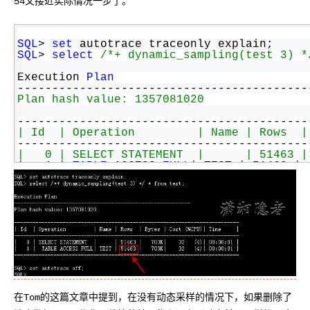
54又接近实际情况一步了。
SQL
> 
set
 autotrace traceonly explain;
SQL
> 
select
/*+ dynamic_sampling(test 3) *
Execution 
Plan
------------------------------------------
Plan hash value: 1357081020
------------------------------------------
| Id  | Operation         | Name | Rows  |
------------------------------------------
|   0 | SELECT STATEMENT  |      | 51463 |
|   1 | 
TABLE
 ACCESS 
FULL
| TEST | 51463 | 
------------------------------------------
SQL
> 
set
 autotrace 
off
;
在Tom的这篇文章中提到，在没有动态采样的情况下，如果删除了