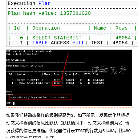
AI
媲
音
从文本、图片
Execution 
Plan
应
美
视
------------------------------------------
用
235B
频
Plan hash value: 1357081020
超
模
通
强
依托云原生高可用架构,实现
------------------------------------------
型
话
辅
| Id  | Operation         | Name | Rows  |
10
助，
用1%尺寸在特定领
构建支持
------------------------------------------
|   0 | SELECT STATEMENT  |      | 48054 |
分
Bolt.diy
|   1 | 
TABLE
 ACCESS 
FULL
| TEST | 48054 | 
钟
即
一
构
------------------------------------------
在
刻
步
建
Note
聊
拥
搞
大
---
--
 - dynamic sampling used for this statemen
天
有
定
模
系
DeepSeek-
创
型
SQL
> 
set
 autotrace 
off
;
统
R1
意
应
中
满
建
用
增
血
站
的
加
版
安
通过自然语言
一
全
多种方案随心选，轻松解
个
防
AI
护
如果我们将动态采样的级别提高为3，如下所示，发现优化器根据
助
体
动态采样得到的信息比默认（默认情况下，动态采样级别为2）情
手
系
况获得的信息更准确。优化器估计表TEST的行数为51463，比480
在企业官网、通讯软件中为客
通过阿里