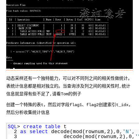
  2  (object_type varchar2(19));
Table
 created.
SQL
> insert 
into
 tmp
  2 
select
distinct
 object_type 
from
 dba_o
41 
rows
 created.
SQL
> 
commit
;
Commit
 complete.
SQL
> 
set
 autotrace traceonly explain;
SQL
> 
select
 t.owner, l.object_type
动态采样还有一个独特能力，可以对不同列之间的相关性做统计。
  2 
from
 test t 
inner
join
 tmp l 
on
 t.obje
表统计信息都是相对独立的。当查询涉及列之间的相关性时,统计
Execution 
Plan
信息就显得有些不足了,请看Tom的例子
------------------------------------------
Plan hash value: 19574435
创建一个特殊的表t，然后对字段flag1、flag2创建索引t_idx，
------------------------------------------
然后分析收集统计信息
| Id  | Operation          | Name | Rows  
------------------------------------------
|   0 | SELECT STATEMENT   |      |     1 
SQL
> 
create
table
 t
|*  1 |  HASH 
JOIN
 |      |     1 |    25 
  2 
as
select
 decode(mod(rownum,2),0,
'N'
, 
|   2 | 
TABLE
 ACCESS 
FULL
| TMP  |     1 | 
  3               decode(mod(rownum,2),0,
'