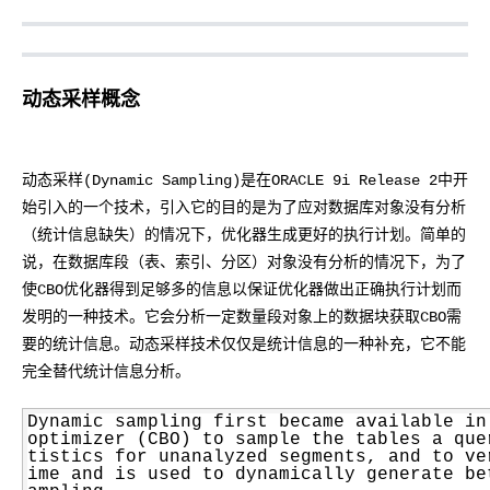
存储
服
频
与
询
全
营
认
管
势
务 (IDaaS)
伙伴
企
赋能
园
里
程
云
发
子
大
大
存
云
Max
K3
伙
专
部
务
生
销
合
证
JAVA
理
身
公
OpenClaw
计划
出
合作
招
模
云
安全
序
计
大
书
官
模
储
聚
网络与CDN
大模型服务与应用平台
伴
家
HOT
NEW
认
中
从图文生成到
成
成
份
司
型
管理能力上
（繁
海
聘
OPC
算
赛
方
型
OSS
AI
技
全
证
推动算力普惠，释放
心
自
伙
实
注
线
花）
大
Salesforce
镜
创
网络
轻
推
严
安全
术
大
稳定、安全、高
能
AI
助
智能体时代全能旗舰模型
Kimi 最新旗舰模
管理和优化成本
伴
名
册
动态采样概念
会
国际版订
技
入
像
销
新
模
训
量
荐
选
产
服
多元化、高性能、安
环
广
服
弹
信
认
型
阅
术
MaxCompute
门
站
助
可观测
练
应
返
售
权
HappyHorse-
Qwen3-
品
务
无
中间件
境
告
上
务
性
云
用
证
领
MaxFrame 提
学
力
营
用
现
益
1.1-
TTS-
数
生
影
伙
创
云
计
栖
分
友
先
供自动弹性内
习
计
Qwen3.7-
Deepseek-
上云与迁云
企
操
服
计
T2V
Flash
字
态
云
精选AI
数据库
在
作
动态采样(Dynamic Sampling)是在ORACLE 9i Release 2中开
短
迁
伴
我
算
大
合
盟
存功能
赛
划
Plus
v4-
业
作
务
划
证
伙
电
线
信
移
图文、视频一
合
会
作
天
稳
始引入的一个技术，引入它的目的是为了应对数据库对象没有分析
合
信
要
pro
企业出海
增
至高百万元 Token
系
器
书
伴
脑
AI
推荐新用户得奖励，单订单
服
大数据计算
让文字生成流
离线语音
作
计
域
定
作
（统计信息缺失）的情况下，优化器生成更好的执行计划。简单的
Milvus 弹性
息
反
值
统
管
用
快速构建应用程序和网站，
OCR
代
务
随时随地安全接
能看、能想、能动手的多模
活
AI
最
计
划
可
伸缩功能新
Token
产
服
政企业务
计
公
馈
说，在数据库段（表、索引、分区）对象没有分析的情况下，为了
云
理
量
文字
维
旗舰 MoE 大模型
媒体服务
动
观
建
划
靠
佳
WordPress
增节点支持
Plan
品
务
工
云
工
服
加
识别
服
划
短
告
全
使CBO优化器得到足够多的信息以保证优化器做出正确执行计划而
测
站
范围
实
HappyHorse-
Cosyvoi
模
生
台
单
数
开
务
速
务
信
更
我
企业服务与云通信
云
景
云
安
0 代码专业建
Ubuntu
发明的一种技术。它会分析一定数量段对象上的数据块获取CBO需
Qwen3-
1.1-
V3-
型
态
发
服
践
据
物
（原
计
服
要
存
全
无
多
官
VL-
GLM-
要的统计信息。动态采样技术仅仅是统计信息的一种补充，它不能
I2V
Flash
订
伙
AI 原生数据
票
务
库
SSL
划
Tuya
务
高校专属算力普惠，学生认
建
储
域名与网站
合
Red
影
网
AI
企
支
Plus
5.2
安
阅
伴
库服务发布
查
魔
完全替代统计信息分析。
RDS
证
物联
云
新老同享
议
合
规
国内短信简单易
Hat
生
公
短
短
业
持
计
工
Agent 数据
验
全
书）
网平
搭
全托管，含MySQL、Postgr
上
图生视频，流
高表现力
作
终端用户计算
态
告
剧/
信
划
作
网关
成
我
免
视觉 Coding、空间感
1M上下文，专为长
台阿
分
SUSE
实现全站HTTPS，
春
云
计
Dynamic sampling first became available in
合
ModelSco
漫
天
专
台
NEW
合
要
optimizer (CBO) to sample the tables a que
里云
析
人
长
晚
健
费
原
划
Serverless
作
剧
气
区
tistics for unanalyzed segments, and to ve
作
云原生数据
Qwen3.8-Max 
投
版
师
工
Qoder
康
生
计
试
VPN
魔搭
AI助力短剧
Wan2.7-
Fun-
ime and is used to dynamically generate be
预
建
伙
库 PolarDB
云
诉
数
报
智
状
数
开发工具
面向真实软件的智能
划
服