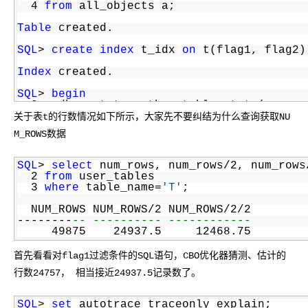
|   3 | 
TABLE
 ACCESS 
FULL
| TEST | 49422 | 
  4 
from
 all_objects a;
------------------------------------------
Predicate Information (identified 
by
opera
Table
 created.
------------------------------------------
   1 - access("T"."OBJECT_TYPE"="L"."OBJE
SQL
> 
create
index
 t_idx 
on
 t(flag1, flag2)
Note
Index
 created.
---
--
 - dynamic sampling used for this statemen
SQL
> 
begin
  2   dbms_stats.gather_table_stats(
user
, 
SQL
> 
  3        method_opt =>
'for all indexed c
关于表t的行数情况如下所示，大家先不要纠结为什么查询获取NU
  4 
end
;
M_ROWS数据
  5  /
PL/
SQL
procedure
 successfully completed.
SQL
> 
select
 num_rows, num_rows/2, num_rows
  2 
from
 user_tables
  3 
where
 table_name=
'T'
;
  NUM_ROWS NUM_ROWS/2 NUM_ROWS/2/2
--------
-- ---------- ------------
     49875    24937.5     12468.75
首先看看对flag1过滤条件的SQL语句，CBO优化器猜测、估计的
行数24757， 相当接近24937.5记录数了。
SQL
> 
set
 autotrace traceonly explain;