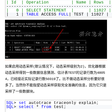
工
据
| Id  | Operation         | Name | Rows  |
发
智
------------------------------------------
标
者
|   0 | SELECT STATEMENT  |      | 11027 |
能
注
生
|   1 | 
TABLE
 ACCESS 
FULL
| TEST | 11027 | 
平
------------------------------------------
态
台
机
SQL
> 
set
 autotrace 
off
;
解
PAI
器
决
学
AI Native 的
方
习
案
AI
大模型解决方
开
案
发
和
如果启用动态采样(默认情况下，动态采样级别为2)，优化器根据
快
10
多
与
AI
速
分
模
AI
动态采样得到一些数据信息猜测、估计表TEST的记录行数为4805
应
部
钟
态
智
用
4，已经接近实际记录行数50319了。比不做动态采样分析要好很
署
微
数
能
解
多了。当然你不能指望动态采样获取完全准确的信息，因为它只是
Dify，
调：
据
体
决
采样了一些数据块。
高
让
信
进
方
效
0.6B
息
行
案
搭
模
提
实
SQL
> 
set
 autotrace traceonly explain;
SQL
> 
select
 * 
from
 test;
建
型
取
时