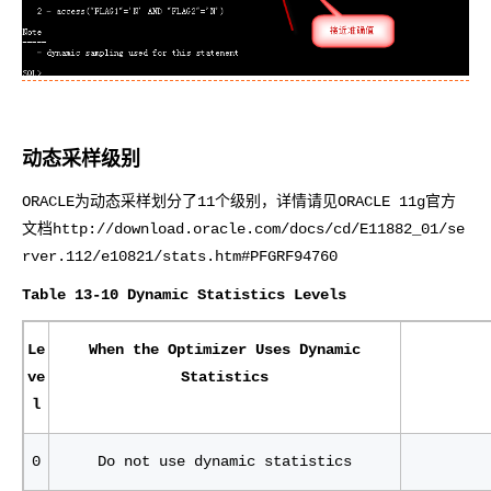
动态采样级别
ORACLE为动态采样划分了11个级别，详情请见ORACLE 11g官方
文档http://download.oracle.com/docs/cd/E11882_01/se
rver.112/e10821/stats.htm#PFGRF94760
Table 13-10 Dynamic Statistics Levels
Le
When the Optimizer Uses Dynamic
ve
Statistics
l
0
Do not use dynamic statistics