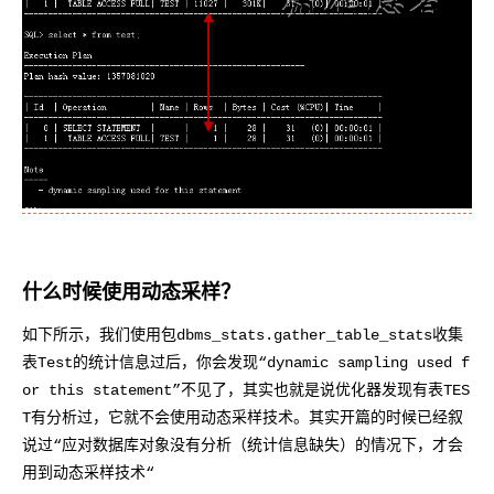
|   1 | 
TABLE
 ACCESS 
FULL
| TEST | 11027 | 
------------------------------------------
SQL
> 
select
 * 
from
 test;
Execution 
Plan
------------------------------------------
Plan hash value: 1357081020
------------------------------------------
| Id  | Operation         | Name | Rows  |
------------------------------------------
|   0 | SELECT STATEMENT  |      |     1 |
|   1 | 
TABLE
 ACCESS 
FULL
| TEST |     1 | 
------------------------------------------
Note
---
--
 - dynamic sampling used for this statemen
什么时候使用动态采样？
SQL
> 
如下所示，我们使用包dbms_stats.gather_table_stats收集
表Test的统计信息过后，你会发现“dynamic sampling used f
or this statement”不见了，其实也就是说优化器发现有表TES
T有分析过，它就不会使用动态采样技术。其实开篇的时候已经叙
说过“应对数据库对象没有分析（统计信息缺失）的情况下，才会
用到动态采样技术“