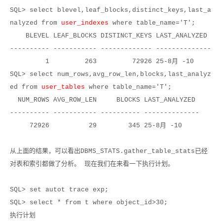
SQL> select blevel,leaf_blocks,distinct_keys,last_a
nalyzed from
user_indexes
where table_name='T';
BLEVEL LEAF_BLOCKS DISTINCT_KEYS LAST_ANALYZED
---------- ----------- ------------- --------------
1 263 72926 25-8
月
-10
SQL> select num_rows,avg_row_len,blocks,last_analyz
ed from
user_tables
where table_name='T';
NUM_ROWS AVG_ROW_LEN BLOCKS LAST_ANALYZED
---------- ----------- ---------- --------------
72926 29 345 25-8
月
-10
从上面的结果，可以看出
DBMS_STATS.gather_table_stats
已经
对表和索引都做了分析。 现在我们在来看一下执行计划。
SQL> set autot trace exp;
SQL> select * from t where object_id>30;
执行计划