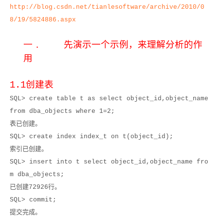
http://blog.csdn.net/tianlesoftware/archive/2010/0
8/19/5824886.aspx
一．
先演示一个示例，来理解分析的作
用
1.1
创建表
SQL> create table t as select object_id,object_name
from dba_objects where 1=2;
表已创建。
SQL> create index index_t on t(object_id);
索引已创建。
SQL> insert into t select object_id,object_name fro
m dba_objects;
已创建
72926
行。
SQL> commit;
提交完成。