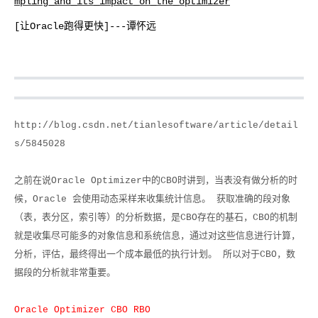
mpling_and_its_impact_on_the_optimizer
[让Oracle跑得更快]---谭怀远
http://blog.csdn.net/tianlesoftware/article/detail
s/5845028
之前在说
Oracle Optimizer
中的
CBO
时讲到，当表没有做分析的时
候，
Oracle
会使用动态采样来收集统计信息。 获取准确的段对象
（表，表分区，索引等）的分析数据，是
CBO
存在的基石，
CBO
的机制
就是收集尽可能多的对象信息和系统信息，通过对这些信息进行计算，
分析，评估，最终得出一个成本最低的执行计划。 所以对于
CBO
，数
据段的分析就非常重要。
Oracle Optimizer CBO RBO