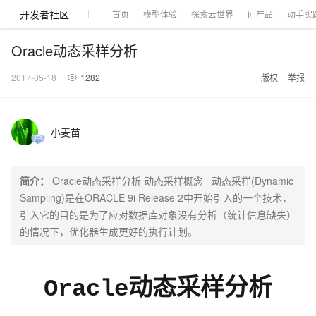
开发者社区
首页
模型体验
探索云世界
问产品
动手实
Oracle动态采样分析
2017-05-18
1282
版权
举报
大模型
产品
解决方案
权益
定价
云市场
伙伴
服务
了解阿里云
产品动态
精
精选解决方案
普
产
精
成
售
为
AI
价
数
成
企
天
AI
配
基
产
阿
市
创
专
服
开
加
小麦苗
千问AI平台
大模型
阿里云 OPC
选
惠
品
选
为
前
什
特
格
据
为
业
池
场
置
础
品
里
场
新
业
务
发
入
创新助力计
睿译宝，AI翻译排版一
千问官方 MaaS 平台
Qwen Audio：打
一句话生成原生可编辑精美 PPT 文稿
为企业打
Agency Agents：拥有专属领域专家
NEW
NEW
Qwen3.8-
产
上
定
商
销
咨
么
惠
计
与
产
增
大
景
报
软
伙
云
活
加
服
伙
者
我
划
上传文档即自动完成翻译和格式还原
Max 模型上
Qwen-Audio-3.0-Realtime 端到端实时语音角色扮演
输入一句话想法, 轻松生成专业的 PPT
多领域专家智能体,一键组建 AI 虚拟交付团队
品
云
价
城
售
询
选
算
API
品
值
赛
体
价
件
伴
认
动
速
务
伴
社
们
简介：
Oracle动态采样分析 动态采样概念 动态采样(Dynamic
线
至高可申
智
伙
择
器
伙
服
验
器
合
证
合
区
GLM-5.2：长任务时代开源旗舰模型
即刻拥有 DeepSeek-V4-Pro
一键部署幻兽
HappyHorse 打造一站式影视创作平台
HOT
Sampling)是在ORACLE 9i Release 2中开始引入的一个技术，
大模型
启
精选产品
精选解决方案
大
普
在
域
云
2026
上
请百万元
数
伴
阿
伴
务
作
作
真正可用的 1M 上下文,一次完成代码全链路开发
Open
轻松解锁专属 DeepSeek-V4-Pro
一键购买专属联机服务器，轻松开启游戏
可视化编排打通从文字构思到成片全链路闭环
了解云产品的定价详情
AI
引入它的目的是为了应对数据库对象没有分析（统计信息缺失）
模
惠
线
名
服
阿里
云
据
AI
网
AI
Windows
域
Careers
Token 补
里
计
计
Search 向量
普
自助选配和估算价格
一站式生成采
人工智能与机器学习
AI
型
上
服
与
务
云峰
场
集
的情况下，优化器生成更好的执行计划。
Coding
站
算
名
分
产
企
大
博
云
Hermes Agent，打造自进化智能体
5 分钟轻松部署专属 
划
高效搭建 AI 智能体与工作流应用
划
漫剧工坊：一站式动画创作平台
贴，五大
检索版支持
HOT
惠
服
云
务
网
器
会
景
宝塔
社
建
法
文本
图
语
智能编程，一键
销
品
业
模
文
云
视频检索
自主进化，持久记忆，越用越聪明
从聊天伙伴进化为能主动干活的本地数字员工
通过阿里云百炼高效搭建AI应用,助力高效开发
快速生产连贯的高质量长漫剧
权
手
权益加速
计算
互联网应用开发
务
官
站
ECS
组
Linux
商
会
设
大
伙
生
支
型
生成
片
音
Pipeline 功
益
阿里
阿
Al
上
价
机
平
方
合
标
招
提供智能易用的域名
安全可靠、弹性
OPC 成
赛
问
AI
伴
态
持
认
能
售
快速拥有专属 OpenClaw
Claude Code + GStack 打造工程团队
和
低代码高效构建企业门户网站
识
10 分钟搭建微信、支付宝小程序
Oracle动态采样分析
云
里
MaaS
三
CentOS
至高享 1亿+免费 tok
大数据
台
力
购
容器
成
多
什
格
聘
答
电
集
计
证
功
MaaS
云
服务
让AI从“聊天伙伴”进化为能干活的“数字员工”
要
安装技能 GStack，拥有专属 AI 工程团队
以可视化方式快速构建移动和 PC 门户网站
备
高效部署网站，快速应用到小程序
后
视
别
百
荐
端
么
云
千
对
覆盖90
咨
本
优
商
成
划
Docker
应用身份服
产品
中
伙伴
素
案
校
阿
现代化应用
炼
小
是
开
电
问
象
Qwen3.8-
Kimi-
云服务器38元/年起，超