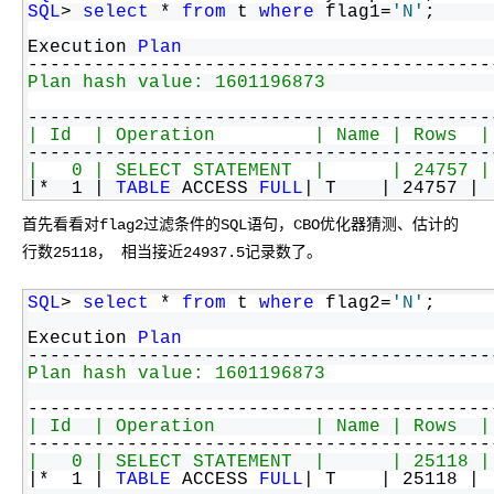
SQL
> 
select
 * 
from
 t 
where
 flag1=
'N'
;
Execution 
Plan
------------------------------------------
Plan hash value: 1601196873
------------------------------------------
| Id  | Operation         | Name | Rows  |
------------------------------------------
|   0 | SELECT STATEMENT  |      | 24757 |
|*  1 | 
TABLE
 ACCESS 
FULL
| T    | 24757 | 
------------------------------------------
Predicate Information (identified 
by
opera
首先看看对flag2过滤条件的SQL语句，CBO优化器猜测、估计的
------------------------------------------
行数25118， 相当接近24937.5记录数了。
   1 - filter("FLAG1"=
'N'
)
SQL
> 
select
 * 
from
 t 
where
 flag2=
'N'
;
Execution 
Plan
------------------------------------------
Plan hash value: 1601196873
------------------------------------------
| Id  | Operation         | Name | Rows  |
------------------------------------------
|   0 | SELECT STATEMENT  |      | 25118 |
|*  1 | 
TABLE
 ACCESS 
FULL
| T    | 25118 | 