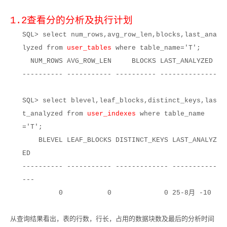
1.2
查看分的分析及执行计划
SQL> select num_rows,avg_row_len,blocks,last_ana
lyzed from
user_tables
where table_name='T';
NUM_ROWS AVG_ROW_LEN BLOCKS LAST_ANALYZED
---------- ----------- ---------- --------------
SQL> select blevel,leaf_blocks,distinct_keys,las
t_analyzed from
user_indexes
where table_name
='T';
BLEVEL LEAF_BLOCKS DISTINCT_KEYS LAST_ANALYZ
ED
---------- ----------- ------------- -----------
---
0 0 0 25-8
月
-10
从查询结果看出，表的行数，行长，占用的数据块数及最后的分析时间