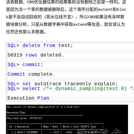
该表数据，CBO优化器估算的结果集和没有删除之前是一样的。这
是因为当一个表的数据被删除后，这个表所分配的extent和bloc
k是不会自动回收的（高水位线不变），所以CBO如果没有采样数
据块做分析，只是从数据字典中获取extend等信息，就会误认为
任然还有那么多数据。
SQL
> 
delete
from
 test;
50319 
rows
 deleted.
SQL
> 
commit
;
Commit
 complete.
SQL
> 
set
 autotrace traceonly explain;
SQL
> 
select
/*+ dynamic_sampling(test 0) *
Execution 
Plan
------------------------------------------
Plan hash value: 1357081020
------------------------------------------
| Id  | Operation         | Name | Rows  |
------------------------------------------
|   0 | SELECT STATEMENT  |      | 11027 |