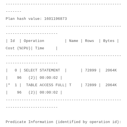
---------------------------------------------------
-------
Plan hash value: 1601196873
---------------------------------------------------
-----------------------
| Id | Operation | Name | Rows | Bytes |
Cost (%CPU)| Time |
---------------------------------------------------
-----------------------
| 0 | SELECT STATEMENT | | 72899 | 2064K
| 96 (2)| 00:00:02 |
|* 1 | TABLE ACCESS FULL| T | 72899 | 2064K
| 96 (2)| 00:00:02 |
---------------------------------------------------
-----------------------
Predicate Information (identified by operation id):