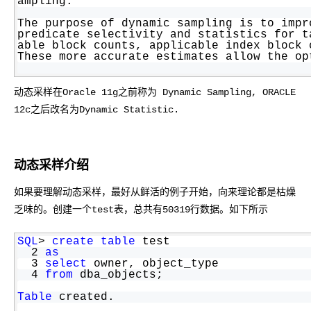
ampling.
ModelScope
用
T2V
ASR
报
蓝
千
伴
Agentic
上
站
据
告
能
态
据
SSL
务
AI
查
凌
问
培
Database 发
奥
库
The purpose of dynamic sampling is to impr
平
Salesforce
小
Qoder
库
证
迁移与运维管理
实
办
询
解
predicate selectivity and statistics for t
OA
研
办
训
布
运
合
文戏情感细腻
支持中英
台
On
CN
PolarDB
高
书
践
程
公
able block counts, applicable index block 
决
究
公，
与
之
作
PAI
Alibaba
专有云
基于千问大模型等，
100%兼容MyS
校
These more accurate estimates allow the op
快
序
电
AI智能应用
方
报
限
认
旅
计
堡
Cloud
创
大
递
合
子
案
告
时
证
模
划
垒
Consulting
新
一站式AI开发、训练和推
云
容
物
智
合
云
免
型
作
大
AI
大模
与
限
机
动态采样在Oracle 11g之前称为 Dynamic Sampling, ORACLE
Partner 合
中
原
器
流
能
同
查
栖
费
云
白
量
模
模
应
型原
作计划
心
云
12c之后改名为Dynamic Statistic.
生
服
查
客
询
战
试
网
防
皮
积
板
云
解
型
用
生应
大
务
畅
询
服
合
略
用
络
火
书
AI
分
建
工
析
数
Kubernetes
服
构
用
捷
作
参
自动承接线索
新
合
墙
大
加
站
开
DNS
据
版
通
务
建
伙
考
老
作
模
倍
物
企
动态采样介绍
计
ACK
覆盖公网/内网、递归/权威
主
Qoder
千
伴
同
定
计
型
NEW
Tableau
算
业
提供一站式管理容
云
AI
机
问
HOT
享
制
划
科
销
你的AI工作搭子，
如果要理解动态采样，最好从鲜活的例子开始，向来理论都是枯燥
订阅
大
服
登
应
上
安
办
活
建
研
售
最高领取价值200元试用
千
大
数
务
乏味的。创建一个test表，总共有50319行数据。如下所示
录
的
Salesforce
全
公
用
面向真实软件
站
合
与
万
动
AI空
问
模
据
MaxCompute
合
中
On
NEW
作
AI
服
小
中课
AI
型
开
面向分析的企业级Sa
作
国
模
Alibaba
万
SQL
> 
create
table
 test
产
务
智
堂在
平
服
AI
发
AI
伙
  2 
as
板
Cloud ISV
有
一站式A
品
生
AI
线直
台-
务
ERP
生
治
  3 
select
 owner, object_type
看
应
伴
小
合作计划
无
免
态
建
播课
Token
平
  4 
from
 dba_objects;
产
理
见
管
程
用
界
伶
费
合
站
CRM
堂
Plan
台
力
平
新
理
序
鹊
Table
 created.
试
作
及
低
（旗
百
NEW
先
台
成
力
后