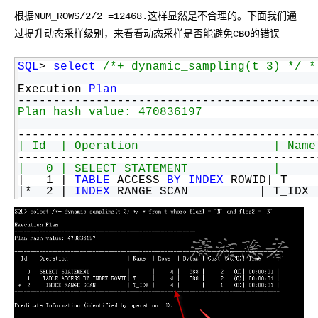
根据NUM_ROWS/2/2 =12468.这样显然是不合理的。下面我们通
过提升动态采样级别，来看看动态采样是否能避免CBO的错误
SQL
> 
select
/*+ dynamic_sampling(t 3) */ *
Execution 
Plan
------------------------------------------
Plan hash value: 470836197
------------------------------------------
| Id  | Operation                   | Name
------------------------------------------
|   0 | SELECT STATEMENT            |     
|   1 | 
TABLE
 ACCESS 
BY
INDEX
 ROWID| T    
|*  2 | 
INDEX
 RANGE SCAN          | T_IDX 
------------------------------------------
Predicate Information (identified 
by
opera
------------------------------------------
   2 - access("FLAG1"=
'N'
AND
 "FLAG2"=
'N'
)
Note
---
--
 - dynamic sampling used for this statemen
SQL
> 