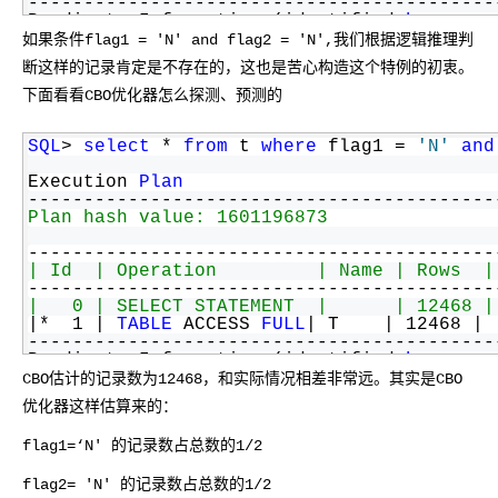
------------------------------------------
Predicate Information (identified 
by
opera
------------------------------------------
如果条件flag1 = 'N' and flag2 = 'N',我们根据逻辑推理判
   1 - filter("FLAG2"=
'N'
)
断这样的记录肯定是不存在的，这也是苦心构造这个特例的初衷。
下面看看CBO优化器怎么探测、预测的
SQL
> 
select
 * 
from
 t 
where
 flag1 = 
'N'
and
Execution 
Plan
------------------------------------------
Plan hash value: 1601196873
------------------------------------------
| Id  | Operation         | Name | Rows  |
------------------------------------------
|   0 | SELECT STATEMENT  |      | 12468 |
|*  1 | 
TABLE
 ACCESS 
FULL
| T    | 12468 | 
------------------------------------------
Predicate Information (identified 
by
opera
------------------------------------------
CBO估计的记录数为12468，和实际情况相差非常远。其实是CBO
   1 - filter("FLAG1"=
'N'
AND
 "FLAG2"=
'N'
)
优化器这样估算来的：
flag1=‘N' 的记录数占总数的1/2
flag2= 'N' 的记录数占总数的1/2