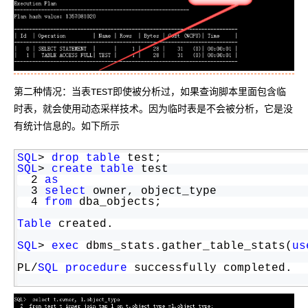
------------------------------------------
| Id  | Operation         | Name | Rows  |
------------------------------------------
|   0 | SELECT STATEMENT  |      |     1 |
|   1 | 
TABLE
 ACCESS 
FULL
| TEST |     1 | 
------------------------------------------
第二种情况：当表TEST即使被分析过，如果查询脚本里面包含临
时表，就会使用动态采样技术。因为临时表是不会被分析，它是没
有统计信息的。如下所示
SQL
> 
drop
table
 test;
SQL
> 
create
table
 test
  2 
as
  3 
select
 owner, object_type
  4 
from
 dba_objects;
Table
 created.
SQL
> 
exec
 dbms_stats.gather_table_stats(
us
PL/
SQL
procedure
 successfully completed.
SQL
> 
create
global
temporary
table
 tmp