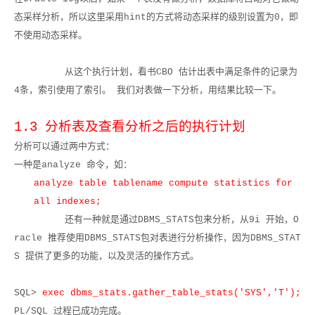
态采样分析，所以这里采用
hint
的方式将动态采样的级别设置为
0
，即
不使用动态采样。
从这个执行计划，看书
CBO
估计出表中满足条件的记录为
4
条，索引使用了索引。 我们对表做一下分析，用结果比较一下。
1.3
分析表及查看分析之后的执行计划
分析可以通过两中方式：
一种是
analyze
命令，如：
analyze table tablename compute statistics for
all indexes;
还有一种就是通过
DBMS_STATS
包来分析，从
9i
开始，
O
racle
推荐使用
DBMS_STATS
包对表进行分析操作，因为
DBMS_STAT
S
提供了更多的功能，以及灵活的操作方式。
SQL>
exec dbms_stats.gather_table_stats('SYS','T');
PL/SQL
过程已成功完成。