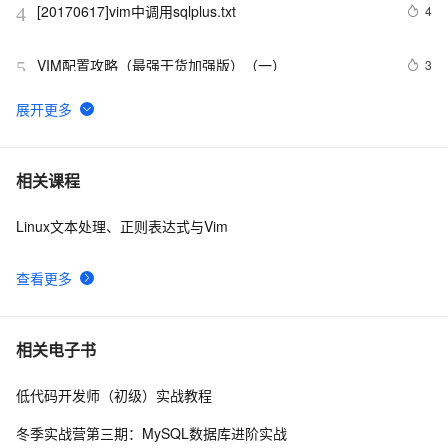
[20170617]vim中调用sqlplus.txt
4
4
VIM配置攻略（最强干货加强版）（一）
3
5
vim的安装：中文帮助
3
6
VIM编辑模式与命令模式
3
7
相关课程
Linux文本处理、正则表达式与Vim
[20121207]vim中使用bc做10与16进制计算.txt
3
8
查看更多
VIM常用操作和使用方法
553
9
Linux - ubuntu下Vim安装失败，报The following 
3
10
相关电子书
packages have unmet dependencies: vim : Depends: 
vim-common 
低代码开发师（初级）实战教程
冬季实战营第三期：MySQL数据库进阶实战