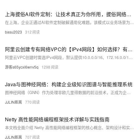
上海拔俗AI软件定制：让技术真正为你所用，拔俗网络这样做
在上海，企业正通过AI软件定制破解通用化难题。该模式以业务场景为核心，量身打造智能解决方案，涵盖场景化模型开发、模块化架构设计与数据闭环优化三大技术维度，推动技术与业务深度融合，助力企业实现高效、可持续的数字化转型。
basu2023
312
阿里云创建专有网络VPC的【IPv4网段】如何选择？有什么区别？
阿里云VPC创建时需选IPv4网段，默认提供10.0.0.0/16、172.16.0.0/16、192.168.0.0/16，三者无功能差异。若仅单VPC且不连本地数据中心，可任选其一，确保不冲突即可。多VPC或混合云场景需规划避免IP重叠。不支持100.64.0.0/10等特殊网段。建议结合IPAM进行地址管理。
游客s65ycxi6wnv5q
1298
Java与图神经网络：构建企业级知识图谱与智能推理系统
图神经网络（GNN）作为处理非欧几里得数据的前沿技术，正成为企业知识管理和智能推理的核心引擎。本文深入探讨如何在Java生态中构建基于GNN的知识图谱系统，涵盖从图数据建模、GNN模型集成、分布式图计算到实时推理的全流程。通过具体的代码实现和架构设计，展示如何将先进的图神经网络技术融入传统Java企业应用，为构建下一代智能决策系统提供完整解决方案。
JJLIN距离
770
Netty 高性能网络编程框架技术详解与实践指南
本文档全面介绍 Netty 高性能网络编程框架的核心概念、架构设计和实践应用。作为 Java 领域最优秀的 NIO 框架之一，Netty 提供了异步事件驱动的网络应用程序框架，用于快速开发可维护的高性能协议服务器和客户端。本文将深入探讨其 Reactor 模型、ChannelPipeline、编解码器、内存管理等核心机制，帮助开发者构建高性能的网络应用系统。
JJLIN距离
707