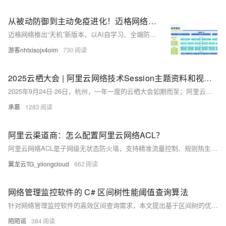
从被动防御到主动免疫进化！迈格网络 “天机” AI 安全防护平台，助推全端防护性能提升
迈格网络推出“天机”新版本，以AI自学习、全端防护、主动安全三大核心能力，重构网络安全防线。融合AI引擎与DeepSeek-R1模型，实现威胁预测、零日防御、自动化响应，覆盖Web、APP、小程序全场景，助力企业从被动防御迈向主动免疫，护航数字化转型。
游客nhtxisojx4oim
730
2025云栖大会 | 阿里云网络技术Session主题资料和视频回放归档
2025年9月24日-26日，杭州，一年一度的云栖大会如期而至；阿里云飞天洛神云网络作为阿里云计算的连接底座，是飞天云操作系统的核心组件，致力于为上云企业提供高可靠、高性能、高弹性、智能的连接服务。本次云栖，云网络产品线也带来全系列产品升级，以及创新技术重磅解读，围绕增强确定性、提效自动化、深耕智能化和敏捷全球化带来技术、产品和服务升级，以及全新的云网络产品生态合作计划发布。
承慕
1283
阿里云渠道商：怎么配置阿里云网络ACL？
阿里云网络ACL是子网级无状态防火墙，支持精准流量控制、规则热生效且免费使用。本文详解5步配置流程，助您实现Web与数据库层的安全隔离，提升云上网络安全。
翼龙云TG_yilongcloud
662
网络管理监控软件的 C# 区间树性能阈值查询算法
针对网络管理监控软件的高效区间查询需求，本文提出基于区间树的优化方案。传统线性遍历效率低，10万条数据查询超800ms，难以满足实时性要求。区间树以平衡二叉搜索树结构，结合节点最大值剪枝策略，将查询复杂度从O(N)降至O(logN+K)，显著提升性能。通过C#实现，支持按指标类型分组建树、增量插入与多维度联合查询，在10万记录下查询耗时仅约2.8ms，内存占用降低35%。测试表明，该方案有效解决高负载场景下的响应延迟问题，助力管理员快速定位异常设备，提升运维效率与系统稳定性。
陌陌谣
384