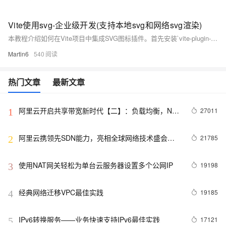
Vite使用svg-企业级开发(支持本地svg和网络svg渲染)
本教程介绍如何在Vite项目中集成SVG图标插件。首先安装`vite-plugin-svg-icons`，配置插件指向SVG图标目录，并注册全局组件。接着创建SVG图标组件，支持内部图标与外部图片展示。通过简单配置，即可在页面中灵活使用各类SVG图标，提升开发效率。
Martin6
540
热门文章
最新文章
阿里云开启共享带宽新时代【二】：负载均衡，NAT
27011
1
网关，ECS都支持共享带宽啦
阿里云携领先SDN能力，亮相全球网络技术盛会
21785
2
ONS
使用NAT网关轻松为单台云服务器设置多个公网IP
19198
3
经典网络迁移VPC最佳实践
19185
4
IPv6转换服务——业务快速支持IPv6最佳实践
17121
5