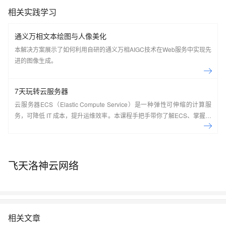
相关实践学习
通义万相文本绘图与人像美化
本解决方案展示了如何利用自研的通义万相AIGC技术在Web服务中实现先
进的图像生成。
7天玩转云服务器
云服务器ECS（Elastic Compute Service）是一种弹性可伸缩的计算服
务，可降低 IT 成本，提升运维效率。本课程手把手带你了解ECS、掌握基
本操作、动手实操快照管理、镜像管理等。了解产品详
情:&nbsp;https://www.aliyun.com/product/ecs
飞天洛神云网络
相关文章