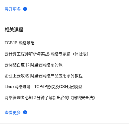
VPC最佳实践（一）：网络规划篇
14826
6
一张图看懂阿里云网络产品【三】弹性公网IP
12146
7
相关课程
TCP/IP 网络基础
新功能：阿里云负载均衡SLB支持HTTP访问强制跳
10965
8
转HTTPS
云计算工程师解析与实战-网络专家篇（体验版）
新功能：阿里云负载均衡支持HTTP/2、WSS协议
10897
9
云网络白皮书-阿里云网络系列课
（现已全地域覆盖）
VPC最佳实践（二）：VPC内如何使用云产品
10594
10
企业上云攻略-阿里云网络产品应用系列教程
Linux网络进阶 - TCP/IP协议及OSI七层模型
网络管理者必知-2分钟了解新出台的《网络安全法》
查看更多